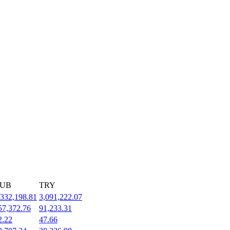
UB
TRY
,332,198.81
3,091,222.07
57,372.76
91,233.31
2.22
47.66