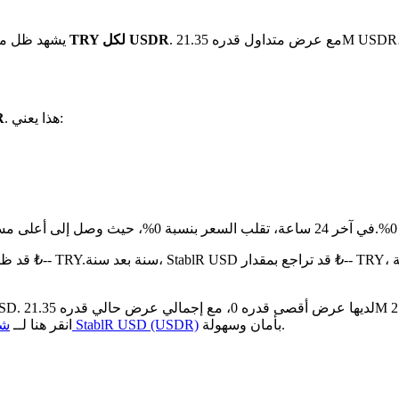
. مع عرض متداول قدره 21.35M USDR، تبلغ القيمة السوقية الإجمالية لـ StablR USD الآن حوالي ₺336.85M
بـ ₺25.78 TRY لكل USDR
يشهد ظل مست
. هذا يعني:
هو 
.
مقارنة بالشهر الماضي، StablR USD قد ظل دون تغيير بنسبة 0%.شقة من ₺-- TRY.
بأمان وسهولة.
كيفية شراء StablR USD (USDR)
336.85M. انقر هنا لــ
شر