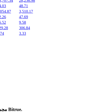
8,707.34
28,236.98
4.03
48.71
,054.87
3,510.17
2.26
47.69
6.52
9.58
29.28
306.84
.74
3.33
.
Bitrue
مجموعة من العملات المشفرة الجديدة المدرجة والرائجة على