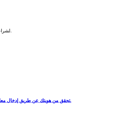
لشراء وبيع العملات المشفرة في أكثر بورصة آمنة.
تحليل البيانات الضخمة بما في ذلك المعلومات التجارية، وما إلى ذلك.
تحقق من هويتك عن طريق إدخال معلوماتك الشخصية وتحميل بطاقة هوية صالحة تحتوي على صورة.