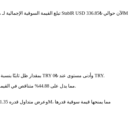
في آخر 24 ساعة، تقلب السعر بنسبة 0%، حيث وصل إلى أعلى مستوى عند ₺0 TRY وأدنى مستوى عند ₺0 TRY.
على مدار الأيام السبعة الماضية، تغير سعر StablR USD بمقدار ظل ثابتًا بنسبة 0%
سنة بعد سنة، StablR USD قد تراجع بمقدار ₺-- TRY، مما يدل على 44.88% متناقص في القيمة.