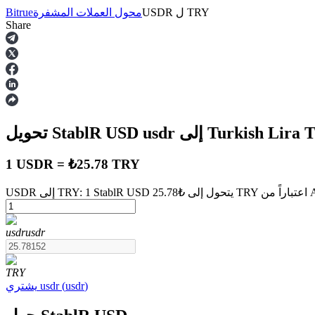
TRY
ل
USDR
محول العملات المشفرة
Bitrue
Share
العقود الآجلة
إلى Turkish Lira
usdr
تحويل StablR USD
1 USDR = ₺25.78 TRY
August
العقود الآجلة USDT
usdr
usdr
العقود الآجلة باستخدام USDT كضمان
TRY
)
usdr
(
usdr
يشتري