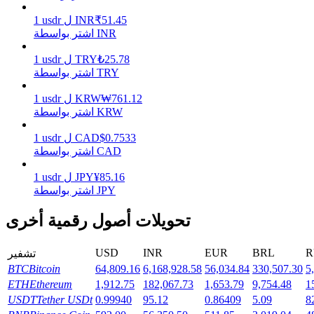
51.45
₹
INR
ل
usdr
1
اشتر بواسطة INR
يكسب
25.78
₺
TRY
ل
usdr
1
اشتر بواسطة TRY
761.12
₩
KRW
ل
usdr
1
اشتر بواسطة KRW
0.7533
$
CAD
ل
usdr
1
اشتر بواسطة CAD
85.16
¥
JPY
ل
usdr
1
خنزير الطاقة
اشتر بواسطة JPY
احصل على مكافآت تنافسية يوميًا
تحويلات أصول رقمية أخرى
USD
INR
EUR
BRL
R
تشفير
BTC
Bitcoin
64,809.16
6,168,928.58
56,034.84
330,507.30
5
ETH
Ethereum
1,912.75
182,067.73
1,653.79
9,754.48
1
USDT
Tether USDt
0.99940
95.12
0.86409
5.09
8