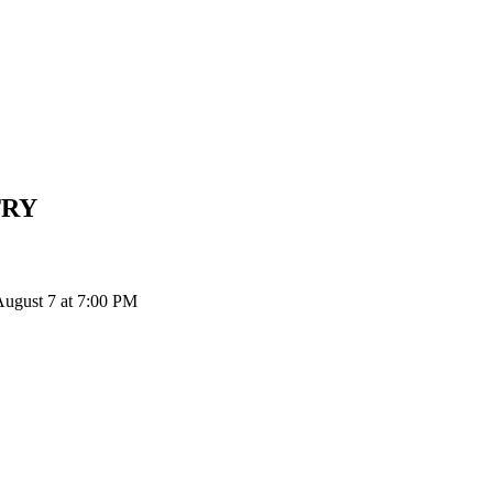
TRY
USDR إلى TRY: 1 StablR USD يتحول إلى ₺25.78 TRY اعتباراً من  7 at 7:00 PM