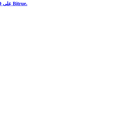
استخدم مجموعة متنوعة من خيارات الدفع لشراء StablR USD على Bitrue.