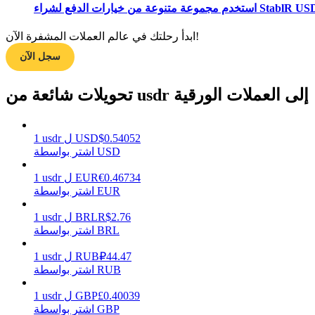
ابدأ رحلتك في عالم العملات المشفرة الآن!
مرشد
سجل الآن
دليل المبتدئين للعقود الآجلة
تحويلات شائعة من usdr إلى العملات الورقية
0.54052
$
USD
ل
usdr
1
اشتر بواسطة USD
0.46734
€
EUR
ل
usdr
1
اشتر بواسطة EUR
استراتيجيات التداول
2.76
R$
BRL
ل
usdr
1
اشتر بواسطة BRL
تعلم كيفية البقاء مربحة
44.47
₽
RUB
ل
usdr
1
اشتر بواسطة RUB
0.40039
£
GBP
ل
usdr
1
اشتر بواسطة GBP