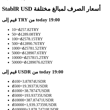
العقود الآجلة USDC
StablR USD أسعار الصرف لمبالغ مختلفة
العقود الآجلة باستخدام USDC كضمان
قيم إلى TRY من today 19:00
10
=
₺
257.82
TRY
50
=
₺
1289.08
TRY
100
=
₺
2578.15
TRY
500
=
₺
12890.76
TRY
1000
=
₺
25781.52
TRY
5000
=
₺
128907.6
TRY
10000
=
₺
257815.2
TRY
نسخ التداول
50000
=
₺
1289076.02
TRY
انضم إلى أفضل المتداولين
قيم إلى USDR من today 19:00
₺
100
=
3.87874
USDR
₺
500
=
19.39373
USDR
₺
1000
=
38.78747
USDR
₺
5000
=
193.93735
USDR
₺
10000
=
387.87471
USDR
₺
50000
=
1,939.37359
USDR
₺
100000
=
3,878.74719
USDR