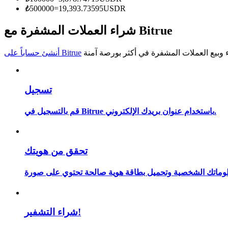
₺
500000
=
19,393.73595
USDR
كن متداول نسخ
شراء العملات المشفرة مع Bitrue
استمتع بتقاسم الأرباح وعمولات نسخ التداول
أنشئ حساباً على Bitrue
تسجيل
قم بالتسجيل في Bitrue باستخدام عنوان بريدك الإلكتروني.
معلومة
تحقق من هويتك
شراء التشفير!