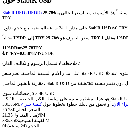
حول StablR USD
قراً هذا الأسبوع، مع السعر الحالي
StablR USD (USDR)
TRY.
على مدار الـ 24 ساعة الماضية، بلغ حجم تداول StablR USD ₺0 TRY
العقود الآجلة لـ COIN-M
₺25.78 TRY مقابل 1 USDR
سعر الصرف
USDR إلى TRY
حالياً،
العقود الآجلة للعملات المشفرة
1
USDR
=
₺
25.78
TRY
₺
1
TRY
=
0.03878747
USDR
TradFi
(ملاحظة: لا تشمل الرسوم و تكاليف الغاز.)
مشتقات الأسهم والعملات الأجنبية والمعادن الثمينة والسلع
إحصائيات سوق StablR USD
USDR هو عملة مشفرة مبنية على سلسلة الكتل الخاصة بـ StablR USD. لديها عرض أقصى قدره 0، مع إجمالي عرض حالي قدره 21.35M وعرض متداول قدره 21.35M، مما يمنحها قيمة سوقية قدرها
اء الآن
، أو تحقق من دليلنا خطوة بخطوة حول
السعر الحالي
₺
25.78
21.35M
الإمداد المتداول
336.85M
القيمة السوقية
₺
الحجم (24 ساعة)
₺
0