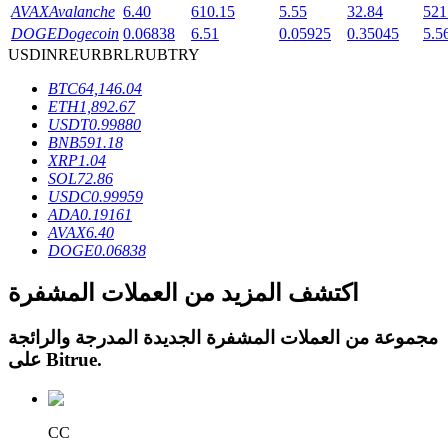
AVAX
Avalanche
6.40
610.15
5.55
32.84
521
DOGE
Dogecoin
0.06838
6.51
0.05925
0.35045
5.5
USD
INR
EUR
BRL
RUB
TRY
BTC
64,146.04
ETH
1,892.67
عمليات احتجاز BTR
USDT
0.99880
BNB
591.18
استثمارات حصرية لحاملي BTR
XRP
1.04
SOL
72.86
USDC
0.99959
ADA
0.19161
AVAX
6.40
DOGE
0.06838
اكتشف المزيد من العملات المشفرة
مجموعة من العملات المشفرة الجديدة المدرجة والرائجة
القروض
.
Bitrue
على
خدمة الاقتراض المدعومة بالعملات المشفرة
CC