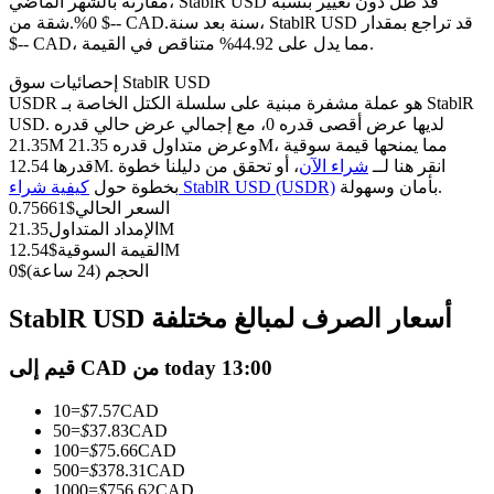
العقود الآجلة USDC
مقارنة بالشهر الماضي، StablR USD قد ظل دون تغيير بنسبة
سنة بعد سنة، StablR USD قد تراجع بمقدار
0%.شقة من $-- CAD.
العقود الآجلة باستخدام USDC كضمان
$-- CAD، مما يدل على 44.92% متناقص في القيمة.
إحصائيات سوق StablR USD
USDR هو عملة مشفرة مبنية على سلسلة الكتل الخاصة بـ StablR
USD. لديها عرض أقصى قدره 0، مع إجمالي عرض حالي قدره
21.35M وعرض متداول قدره 21.35M، مما يمنحها قيمة سوقية
قدرها 12.54M. انقر هنا لــ
شراء الآن
، أو تحقق من دليلنا خطوة
بأمان وسهولة.
كيفية شراء StablR USD (USDR)
بخطوة حول
السعر الحالي
$
0.75661
21.35M
الإمداد المتداول
12.54M
القيمة السوقية
$
نسخ التداول
الحجم (24 ساعة)
$
0
انضم إلى أفضل المتداولين
StablR USD أسعار الصرف لمبالغ مختلفة
قيم إلى CAD من today 13:00
10
=
$
7.57
CAD
50
=
$
37.83
CAD
100
=
$
75.66
CAD
500
=
$
378.31
CAD
1000
=
$
756.62
CAD