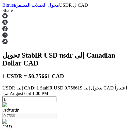
CAD
ل
USDR
محول العملات المشفرة
Bitrue
Share
العقود الآجلة
إلى Canadian
usdr
تحويل StablR USD
Dollar
CAD
1 USDR = $0.75661 CAD
USDR إلى CAD: 1 StablR USD يتحول إلى $0.75661 CAD اعتباراً
العقود الآجلة USDT
من August 6 at 1:00 PM
العقود الآجلة باستخدام USDT كضمان
usdr
usdr
CAD