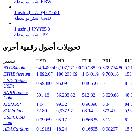
اشتر بواسطة KRW
0.75661
$
CAD
ل
usdr
1
اشتر بواسطة CAD
التوقيع المساحي
85.3
¥
JPY
ل
usdr
1
عوائد عالية والوصول الفوري
اشتر بواسطة JPY
تحويلات أصول رقمية أخرى
USD
INR
EUR
BRL
RU
تشفير
BTC
Bitcoin
64,146.04
6,107,571.06
55,588.95
328,754.80
5,2
ETH
Ethereum
1,892.67
180,208.69
1,640.19
9,700.16
153
USDT
Tether
0.99880
95.09
0.86556
5.11
81.
USDt
BNB
Binance
Launchpool
591.18
56,288.82
512.32
3,029.88
48,
Coin
XRP
XRP
1.04
99.32
0.90398
5.34
84.
الرهان المرن لكسب العملات الرقمية الشهيرة
SOL
Solana
72.86
6,937.97
63.14
373.45
5,9
USDC
USD
0.99959
95.17
0.86625
5.12
81.
Coin
ADA
Cardano
0.19161
18.24
0.16605
0.98207
15.