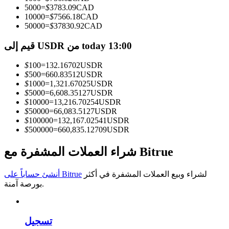
5000
=
$
3783.09
CAD
10000
=
$
7566.18
CAD
كن متداول نسخ
50000
=
$
37830.92
CAD
استمتع بتقاسم الأرباح وعمولات نسخ التداول
قيم إلى USDR من today 13:00
$
100
=
132.16702
USDR
$
500
=
660.83512
USDR
$
1000
=
1,321.67025
USDR
$
5000
=
6,608.35127
USDR
$
10000
=
13,216.70254
USDR
$
50000
=
66,083.5127
USDR
$
100000
=
132,167.02541
USDR
$
500000
=
660,835.12709
USDR
معلومة
شراء العملات المشفرة مع Bitrue
تحليل البيانات الضخمة بما في ذلك المعلومات التجارية، وما
إلى ذلك.
لشراء وبيع العملات المشفرة في أكثر
أنشئ حساباً على Bitrue
بورصة آمنة.
تسجيل