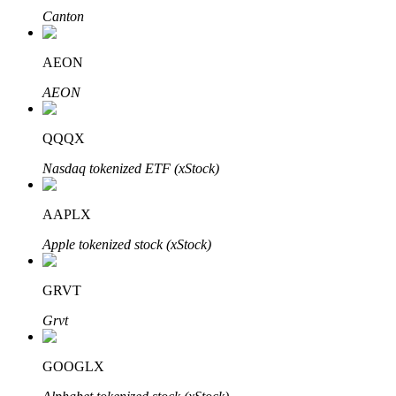
Canton
AEON
AEON
الاستثمار التلقائي
QQQX
احصل على أرباح طويلة الأجل وفوائد مرنة
Nasdaq tokenized ETF (xStock)
AAPLX
Apple tokenized stock (xStock)
GRVT
Grvt
تعلم الستاكينغ
GOOGLX
تعرف على كيفية كسب الدخل السلبي