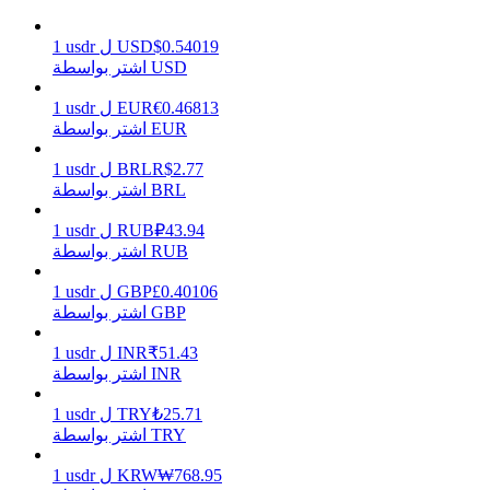
0.54019
$
USD
ل
usdr
1
اشتر بواسطة USD
يكسب
0.46813
€
EUR
ل
usdr
1
اشتر بواسطة EUR
2.77
R$
BRL
ل
usdr
1
اشتر بواسطة BRL
43.94
₽
RUB
ل
usdr
1
اشتر بواسطة RUB
0.40106
£
GBP
ل
usdr
1
اشتر بواسطة GBP
خنزير الطاقة
51.43
₹
INR
ل
usdr
1
احصل على مكافآت تنافسية يوميًا
اشتر بواسطة INR
25.71
₺
TRY
ل
usdr
1
اشتر بواسطة TRY
768.95
₩
KRW
ل
usdr
1