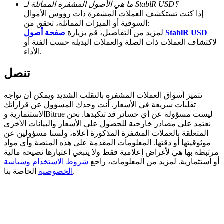
ما هي الأصول المشفرة المماثلة لـ StablR USD؟
إذا كنت تستكشف العملات المشفرة ذات رؤوس الأموال
Deposit CASHCAT & Win
السوقية أو الميزات المماثلة، تحقق من:
صفحة أصول StablR USD
لمزيد من التفاصيل، قم بزيارة
Share 500000 CASHCAT prize pool
لاكتشاف العملات ذات الصلة والعملات البديلة حسب الفئة أو
الأداء.
تنصل
Exclusive for BitMart Users
Register & Trade to Win 500,000 USDT
تتميز أسواق العملات المشفرة بالتقلب الشديد ويمكن أن تواجه
تقلبات سريعة في الأسعار. أنت وحدك المسؤول عن قراراتك
الاستثمارية وBitrue ليست مسؤولة عن أي خسائر قد تتكبدها. نحن
نعتمد على مصادر خارجية للحصول على الأسعار والبيانات الأخرى
المتعلقة بالعملات المشفرة المذكورة أعلاه، ولسنا مسؤولين عن
Precious Metals Trading Carnival
موثوقيتها أو دقتها. المعلومات المقدمة على هذه المنصة وأي مواد
مرتبطة بها هي لأغراض إعلامية فقط ولا ينبغي اعتبارها نصيحة مالية
Trade Gold & Silver · 33,333 USDT Bonus
أو استثمارية. لمزيد من المعلومات، راجع
شروط الاستخدام
وسياسة
الخاصة بنا.
الخصوصية
USDT New User Exclusive 10% APR
USDT Flexible Staking | Daily Rewards