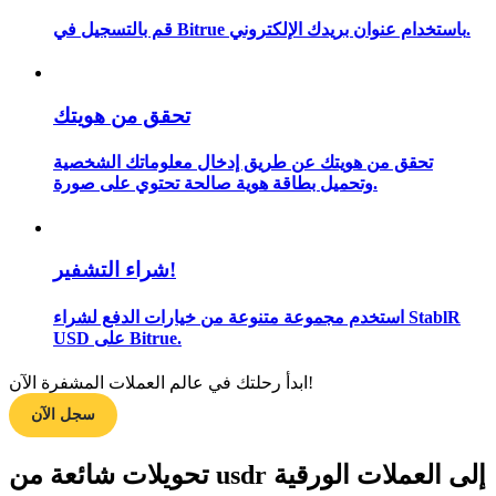
قم بالتسجيل في Bitrue باستخدام عنوان بريدك الإلكتروني.
مرشد
تحقق من هويتك
دليل المبتدئين للعقود الآجلة
تحقق من هويتك عن طريق إدخال معلوماتك الشخصية
وتحميل بطاقة هوية صالحة تحتوي على صورة.
شراء التشفير!
استخدم مجموعة متنوعة من خيارات الدفع لشراء StablR
USD على Bitrue.
استراتيجيات التداول
ابدأ رحلتك في عالم العملات المشفرة الآن!
تعلم كيفية البقاء مربحة
سجل الآن
تحويلات شائعة من usdr إلى العملات الورقية