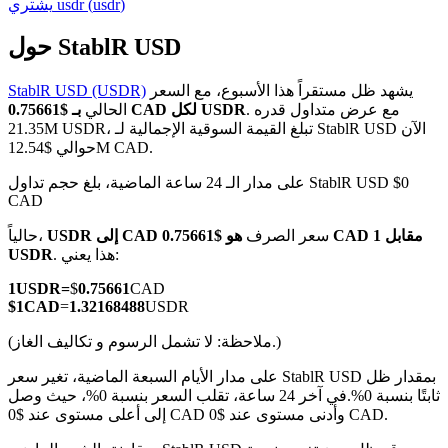
)
usdr
(
usdr
يشتري
حول StablR USD
يشهد ظل مستقراً هذا الأسبوع، مع السعر
StablR USD (USDR)
العقود الآجلة لـ COIN-M
. مع عرض متداول قدره
بـ $0.75661 CAD لكل USDR
الحالي
21.35M USDR، تبلغ القيمة السوقية الإجمالية لـ StablR USD الآن
العقود الآجلة للعملات المشفرة
حوالي $12.54M CAD.
على مدار الـ 24 ساعة الماضية، بلغ حجم تداول StablR USD $0
CAD
TradFi
سعر الصرف
هو $0.75661 CAD مقابل 1
USDR إلى CAD
حالياً،
مشتقات الأسهم والعملات الأجنبية والمعادن الثمينة والسلع
. هذا يعني:
USDR
1
USDR
=
$
0.75661
CAD
$
1
CAD
=
1.32168488
USDR
(ملاحظة: لا تشمل الرسوم و تكاليف الغاز.)
على مدار الأيام السبعة الماضية، تغير سعر StablR USD بمقدار ظل
ثابتًا بنسبة 0%.
في آخر 24 ساعة، تقلب السعر بنسبة 0%، حيث وصل
إلى أعلى مستوى عند $0 CAD وأدنى مستوى عند $0 CAD.