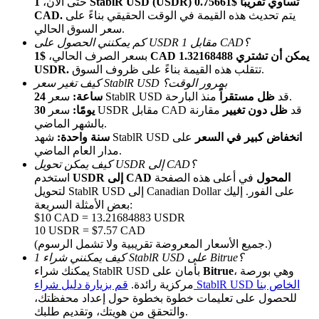
حتى الآن،
1 StablR USD (USDR) تساوي تقريبًا $0.75661
يتم تحديث هذه القيمة في الوقت الحقيقي بناءً على
CAD.
سعر السوق الحالي.
كم يمكنني الحصول على USDR مقابل 1 CAD؟
بسعر الصرف الحالي،
$1 CAD يمكن أن تشتري 1.32168488
تتقلب هذه القيمة بناءً على ظروف السوق.
USDR.
كيف تغير سعر StablR USD بمرور الوقت؟
منذ البارحة.
سعر StablR USD قد
ظل مستقراً
24 ساعة:
سعر USDR مقابل CAD قد
ظل دون تغيير
مقارنة
30 يومًا:
الإحالة
بالشهر الماضي.
انخفاض كبير في السعر
على
شهد StablR USD
سنة واحدة:
قم بدعوة صديق لتحصل على مكافآت نقدية
مدار العام الماضي.
كيف يمكن تحويل USDR إلى CAD؟
Deposit CASHCAT & Win
USDR إلى CAD المحول
في أعلى هذه الصفحة
استخدم
لتحويل StablR USD إلى Canadian Dollar على الفور. إليك
بعض الأمثلة السريعة:
$10 CAD = 13.21684883 USDR
10 USDR = $7.57 CAD
(جميع الأسعار المعروضة تقريبية ولا تشمل الرسوم.)
كيف يمكنني شراء 1 StablR USD على Bitrue؟
، وهي بورصة
Bitrue
يمكنك شراء StablR USD بأمان على
قم بزيارة دليل شراء StablR USD الخاص بنا
مركزية رائدة.
للحصول على تعليمات خطوة بخطوة حول إعداد محفظتك،
والتحقق من هويتك، وتقديم طلبك.