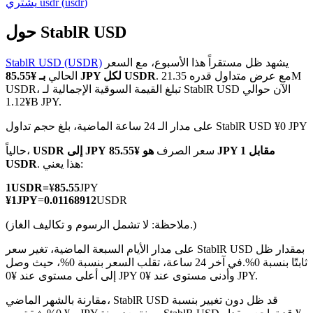
)
usdr
(
usdr
يشتري
حول StablR USD
يشهد ظل مستقراً هذا الأسبوع، مع السعر
StablR USD (USDR)
العقود الآجلة لـ COIN-M
. مع عرض متداول قدره 21.35M
بـ ¥85.55 JPY لكل USDR
الحالي
USDR، تبلغ القيمة السوقية الإجمالية لـ StablR USD الآن حوالي
العقود الآجلة للعملات المشفرة
¥1.12B JPY.
على مدار الـ 24 ساعة الماضية، بلغ حجم تداول StablR USD ¥0 JPY
TradFi
سعر الصرف
هو ¥85.55 JPY مقابل 1
USDR إلى JPY
حالياً،
. هذا يعني:
USDR
مشتقات الأسهم والعملات الأجنبية والمعادن الثمينة والسلع
1
USDR
=
¥
85.55
JPY
¥
1
JPY
=
0.01168912
USDR
(ملاحظة: لا تشمل الرسوم و تكاليف الغاز.)
على مدار الأيام السبعة الماضية، تغير سعر StablR USD بمقدار ظل
ثابتًا بنسبة 0%.
في آخر 24 ساعة، تقلب السعر بنسبة 0%، حيث وصل
إلى أعلى مستوى عند ¥0 JPY وأدنى مستوى عند ¥0 JPY.
مقارنة بالشهر الماضي، StablR USD قد ظل دون تغيير بنسبة