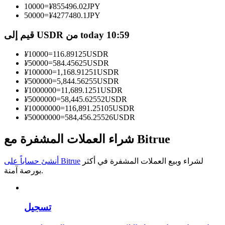
10000
=
¥
855496.02
JPY
50000
=
¥
4277480.1
JPY
كن متداول نسخ
قيم إلى USDR من today 10:59
استمتع بتقاسم الأرباح وعمولات نسخ التداول
¥
10000
=
116.89125
USDR
¥
50000
=
584.45625
USDR
¥
100000
=
1,168.91251
USDR
¥
500000
=
5,844.56255
USDR
¥
1000000
=
11,689.1251
USDR
¥
5000000
=
58,445.62552
USDR
¥
10000000
=
116,891.25105
USDR
¥
50000000
=
584,456.25526
USDR
معلومة
شراء العملات المشفرة مع Bitrue
تحليل البيانات الضخمة بما في ذلك المعلومات التجارية، وما
لشراء وبيع العملات المشفرة في أكثر
أنشئ حساباً على Bitrue
إلى ذلك.
بورصة آمنة.
تسجيل