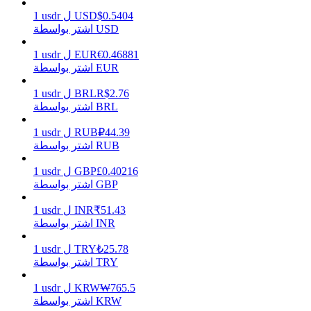
0.5404
$
USD
ل
usdr
1
اشتر بواسطة USD
0.46881
€
EUR
ل
usdr
1
يكسب
اشتر بواسطة EUR
2.76
R$
BRL
ل
usdr
1
اشتر بواسطة BRL
44.39
₽
RUB
ل
usdr
1
اشتر بواسطة RUB
0.40216
£
GBP
ل
usdr
1
اشتر بواسطة GBP
خنزير الطاقة
51.43
₹
INR
ل
usdr
1
اشتر بواسطة INR
احصل على مكافآت تنافسية يوميًا
25.78
₺
TRY
ل
usdr
1
اشتر بواسطة TRY
765.5
₩
KRW
ل
usdr
1
اشتر بواسطة KRW