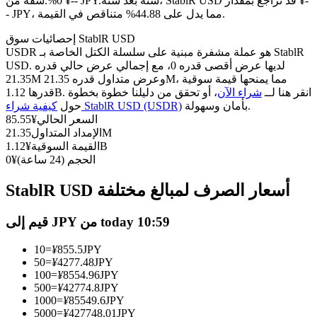
العقود الآجلة USDC
سنة بعد سنة، StablR USD قد تراجع بمقدار ¥-
0%.شقة من ¥-- JPY.
- JPY، مما يدل على 44.88% متناقص في القيمة.
العقود الآجلة باستخدام USDC كضمان
إحصائيات سوق StablR USD
USDR هو عملة مشفرة مبنية على سلسلة الكتل الخاصة بـ StablR
USD. لديها عرض أقصى قدره 0، مع إجمالي عرض حالي قدره
21.35M وعرض متداول قدره 21.35M، مما يمنحها قيمة سوقية
قدرها 1.12B. انقر هنا لــ
شراء الآن
، أو تحقق من دليلنا خطوة بخطوة
بأمان وسهولة.
كيفية شراء StablR USD (USDR)
حول
السعر الحالي
¥
85.55
21.35M
الإمداد المتداول
1.12B
القيمة السوقية
¥
الحجم (24 ساعة)
¥
0
نسخ التداول
StablR USD أسعار الصرف لمبالغ مختلفة
انضم إلى أفضل المتداولين
قيم إلى JPY من today 10:59
10
=
¥
855.5
JPY
50
=
¥
4277.48
JPY
100
=
¥
8554.96
JPY
500
=
¥
42774.8
JPY
1000
=
¥
85549.6
JPY
5000
=
¥
427748.01
JPY