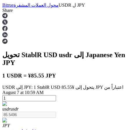
JPY
ل
USDR
محول العملات المشفرة
Bitrue
Share
العقود الآجلة
إلى Japanese Yen
usdr
تحويل StablR USD
JPY
1 USDR = ¥85.55 JPY
USDR إلى JPY: 1 StablR USD يتحول إلى ¥85.55 JPY اعتباراً من
العقود الآجلة USDT
August 7 at 10:59 AM
العقود الآجلة باستخدام USDT كضمان
usdr
usdr
JPY