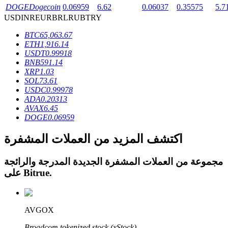
DOGE
Dogecoin
0.06959
6.62
0.06037
0.35575
5.7
USD
INR
EUR
BRL
RUB
TRY
BTC
65,063.67
ETH
1,916.14
USDT
0.99918
عمليات احتجاز BTR
BNB
591.14
XRP
1.03
استثمارات حصرية لحاملي BTR
SOL
73.61
USDC
0.99978
ADA
0.20313
AVAX
6.45
DOGE
0.06959
اكتشف المزيد من العملات المشفرة
مجموعة من العملات المشفرة الجديدة المدرجة والرائجة
.
Bitrue
على
القروض
خدمة الاقتراض المدعومة بالعملات المشفرة
AVGOX
Broadcom tokenized stock (xStock)