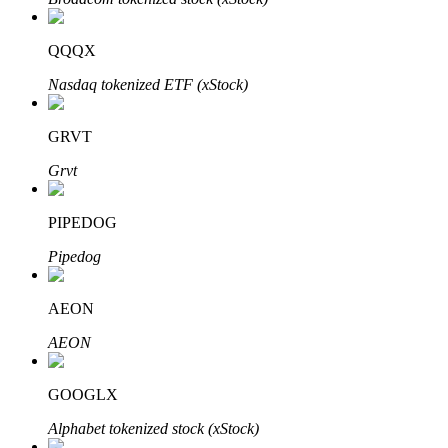
QQQX
Nasdaq tokenized ETF (xStock)
GRVT
الاستثمار التلقائي
Grvt
احصل على أرباح طويلة الأجل وفوائد مرنة
PIPEDOG
Pipedog
AEON
AEON
تعلم الستاكينغ
GOOGLX
تعرف على كيفية كسب الدخل السلبي
Alphabet tokenized stock (xStock)