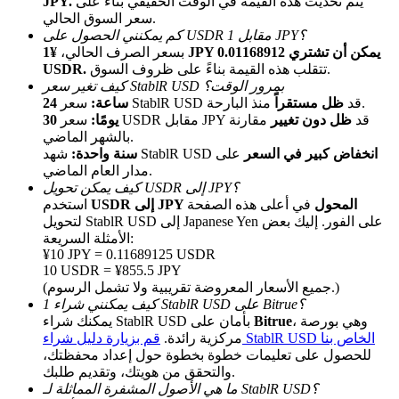
يتم تحديث هذه القيمة في الوقت الحقيقي بناءً على
JPY.
سعر السوق الحالي.
كم يمكنني الحصول على USDR مقابل 1 JPY؟
بسعر الصرف الحالي،
¥1 JPY يمكن أن تشتري 0.01168912
تتقلب هذه القيمة بناءً على ظروف السوق.
USDR.
كيف تغير سعر StablR USD بمرور الوقت؟
منذ البارحة.
سعر StablR USD قد
ظل مستقراً
24 ساعة:
سعر USDR مقابل JPY قد
ظل دون تغيير
مقارنة
30 يومًا:
بالشهر الماضي.
الإحالة
انخفاض كبير في السعر
على
شهد StablR USD
سنة واحدة:
مدار العام الماضي.
قم بدعوة صديق لتحصل على مكافآت نقدية
كيف يمكن تحويل USDR إلى JPY؟
USDR إلى JPY المحول
في أعلى هذه الصفحة
استخدم
BTC Welcome Rewards
لتحويل StablR USD إلى Japanese Yen على الفور. إليك بعض
الأمثلة السريعة:
¥10 JPY = 0.11689125 USDR
10 USDR = ¥855.5 JPY
(جميع الأسعار المعروضة تقريبية ولا تشمل الرسوم.)
كيف يمكنني شراء 1 StablR USD على Bitrue؟
، وهي بورصة
Bitrue
يمكنك شراء StablR USD بأمان على
قم بزيارة دليل شراء StablR USD الخاص بنا
مركزية رائدة.
للحصول على تعليمات خطوة بخطوة حول إعداد محفظتك،
والتحقق من هويتك، وتقديم طلبك.
ما هي الأصول المشفرة المماثلة لـ StablR USD؟