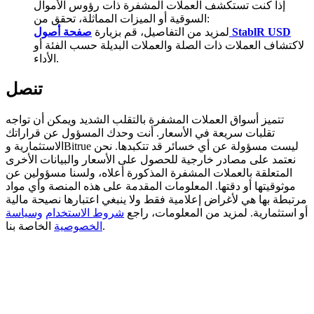
إذا كنت تستكشف العملات المشفرة ذات رؤوس الأموال
السوقية أو الميزات المماثلة، تحقق من:
BTC Welcome Rewards
صفحة أصول StablR USD
لمزيد من التفاصيل، قم بزيارة
لاكتشاف العملات ذات الصلة والعملات البديلة حسب الفئة أو
Deposit & Trade BTC to Share 25000 USDT prize pool!
الأداء.
تنصل
Deposit CASHCAT & Win
تتميز أسواق العملات المشفرة بالتقلب الشديد ويمكن أن تواجه
Share 500000 CASHCAT prize pool
تقلبات سريعة في الأسعار. أنت وحدك المسؤول عن قراراتك
الاستثمارية وBitrue ليست مسؤولة عن أي خسائر قد تتكبدها. نحن
نعتمد على مصادر خارجية للحصول على الأسعار والبيانات الأخرى
المتعلقة بالعملات المشفرة المذكورة أعلاه، ولسنا مسؤولين عن
موثوقيتها أو دقتها. المعلومات المقدمة على هذه المنصة وأي مواد
Exclusive for BitMart Users
مرتبطة بها هي لأغراض إعلامية فقط ولا ينبغي اعتبارها نصيحة مالية
أو استثمارية. لمزيد من المعلومات، راجع
شروط الاستخدام
وسياسة
Register & Trade to Win 500,000 USDT
الخاصة بنا.
الخصوصية
Precious Metals Trading Carnival
Trade Gold & Silver · 33,333 USDT Bonus