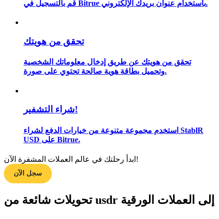
قم بالتسجيل في Bitrue باستخدام عنوان بريدك الإلكتروني.
تحقق من هويتك
مرشد
دليل المبتدئين للعقود الآجلة
تحقق من هويتك عن طريق إدخال معلوماتك الشخصية
وتحميل بطاقة هوية صالحة تحتوي على صورة.
شراء التشفير!
استخدم مجموعة متنوعة من خيارات الدفع لشراء StablR
USD على Bitrue.
استراتيجيات التداول
ابدأ رحلتك في عالم العملات المشفرة الآن!
سجل الآن
تعلم كيفية البقاء مربحة
تحويلات شائعة من usdr إلى العملات الورقية