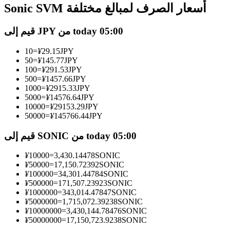
العقود الآجلة USDC
Sonic SVM أسعار الصرف لمبالغ مختلفة
العقود الآجلة باستخدام USDC كضمان
قيم إلى JPY من today 05:00
10
=
¥
29.15
JPY
50
=
¥
145.77
JPY
100
=
¥
291.53
JPY
500
=
¥
1457.66
JPY
1000
=
¥
2915.33
JPY
5000
=
¥
14576.64
JPY
10000
=
¥
29153.29
JPY
50000
=
¥
145766.44
JPY
نسخ التداول
قيم إلى SONIC من today 05:00
انضم إلى أفضل المتداولين
¥
10000
=
3,430.14478
SONIC
¥
50000
=
17,150.72392
SONIC
¥
100000
=
34,301.44784
SONIC
¥
500000
=
171,507.23923
SONIC
¥
1000000
=
343,014.47847
SONIC
¥
5000000
=
1,715,072.39238
SONIC
¥
10000000
=
3,430,144.78476
SONIC
¥
50000000
=
17,150,723.9238
SONIC