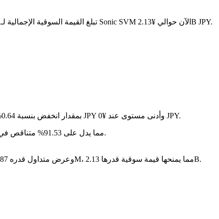
. مع عرض متداول قدره 739.87M SONIC، تبلغ القيمة السوقية الإجمالية لـ Sonic SVM الآن حوالي ¥2.13B JPY.
في آخر 24 ساعة، تقلب السعر بنسبة 2.38%، حيث وصل إلى أعلى مستوى عند ¥0 JPY وأدنى مستوى عند ¥0 JPY.
على مدار الأيام السبعة الماضية، تغير سعر Sonic SVM بمقدار انخفض بنسبة 0.64%.
سنة بعد سنة، Sonic SVM قد تراجع بمقدار ¥-- JPY، مما يدل على 91.53% متناقص في القيمة.