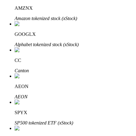
AMZNX
Amazon tokenized stock (xStock)
عمليات احتجاز BTR
GOOGLX
استثمارات حصرية لحاملي BTR
Alphabet tokenized stock (xStock)
CC
Canton
AEON
AEON
القروض
خدمة الاقتراض المدعومة بالعملات المشفرة
SPYX
SP500 tokenized ETF (xStock)