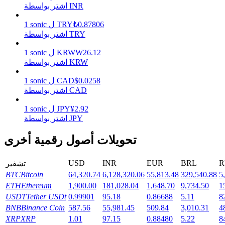
اشتر بواسطة INR
0.87806
₺
TRY
ل
sonic
1
يكسب
اشتر بواسطة TRY
26.12
₩
KRW
ل
sonic
1
اشتر بواسطة KRW
0.0258
$
CAD
ل
sonic
1
اشتر بواسطة CAD
2.92
¥
JPY
ل
sonic
1
اشتر بواسطة JPY
خنزير الطاقة
تحويلات أصول رقمية أخرى
احصل على مكافآت تنافسية يوميًا
USD
INR
EUR
BRL
R
تشفير
BTC
Bitcoin
64,320.74
6,128,320.06
55,813.48
329,540.88
5
ETH
Ethereum
1,900.00
181,028.04
1,648.70
9,734.50
1
USDT
Tether USDt
0.99901
95.18
0.86688
5.11
8
BNB
Binance Coin
587.56
55,981.45
509.84
3,010.31
4
XRP
XRP
1.01
97.15
0.88480
5.22
8