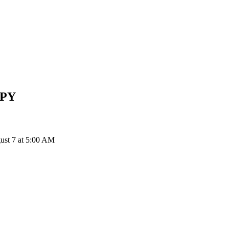
JPY
SONIC إلى JPY: 1 Sonic SVM يتحول إلى ¥2.92 JPY اعتباراً من AM