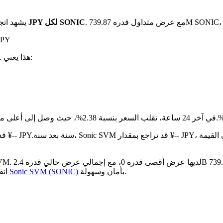
بـ ¥2.92 JPY لكل SONIC
يشهد اتج
على مدار 
. هذا يعني:
مقارنة بالشهر الماضي، Sonic SVM قد انخفض بنسبة 23.14%.تحت من ¥-- JPY.
بأمان وسهولة.
كيفية شراء Sonic SVM (SONIC)
انق