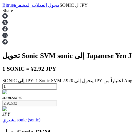
JPY
ل
SONIC
محول العملات المشفرة
Bitrue
Share
العقود الآجلة
إلى Japanese Yen
sonic
تحويل Sonic SVM
1 SONIC = ¥2.92 JPY
August 7 at 5:00 
العقود الآجلة USDT
sonic
sonic
العقود الآجلة باستخدام USDT كضمان
JPY
)
sonic
(
sonic
يشتري