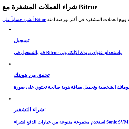
شراء العملات المشفرة مع Bitrue
كن متداول نسخ
استمتع بتقاسم الأرباح وعمولات نسخ التداول
أنشئ حساباً على Bitrue
تسجيل
قم بالتسجيل في Bitrue باستخدام عنوان بريدك الإلكتروني.
تحقق من هويتك
معلومة
شراء التشفير!