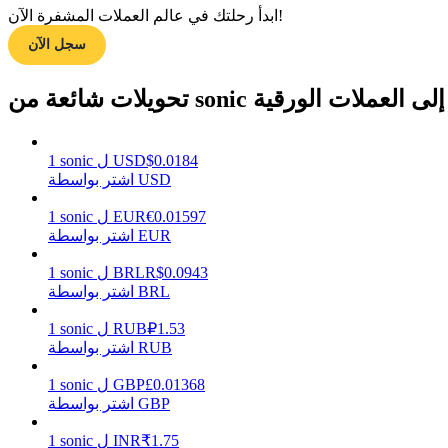
ابدأ رحلتك في عالم العملات المشفرة الآن!
سجل الآن
مرشد
تحويلات شائعة من sonic إلى العملات الورقية
دليل المبتدئين للعقود الآجلة
0.0184
$
USD
ل
sonic
1
اشتر بواسطة USD
0.01597
€
EUR
ل
sonic
1
اشتر بواسطة EUR
0.0943
R$
BRL
ل
sonic
1
اشتر بواسطة BRL
استراتيجيات التداول
1.53
₽
RUB
ل
sonic
1
تعلم كيفية البقاء مربحة
اشتر بواسطة RUB
0.01368
£
GBP
ل
sonic
1
اشتر بواسطة GBP
1.75
₹
INR
ل
sonic
1