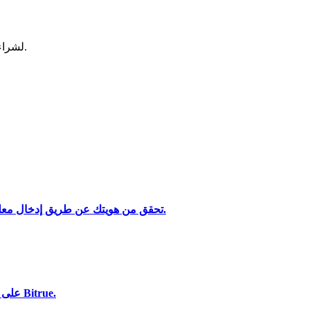
لشراء وبيع العملات المشفرة في أكثر بورصة آمنة.
تحقق من هويتك عن طريق إدخال معلوماتك الشخصية وتحميل بطاقة هوية صالحة تحتوي على صورة.
تحليل البيانات الضخمة بما في ذلك المعلومات التجارية، وما إلى ذلك.
استخدم مجموعة متنوعة من خيارات الدفع لشراء Sonic SVM على Bitrue.