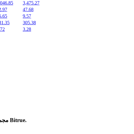
,046.85
3,475.27
2.97
47.68
6.65
9.57
31.35
305.38
.72
3.28
.
Bitrue
مجموعة من العملات المشفرة الجديدة المدرجة والرائجة على