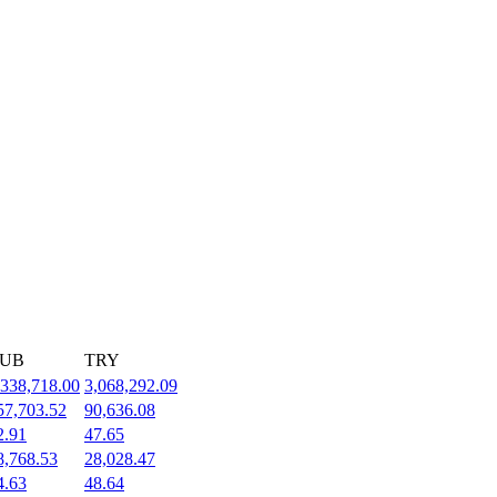
UB
TRY
,338,718.00
3,068,292.09
57,703.52
90,636.08
2.91
47.65
8,768.53
28,028.47
4.63
48.64