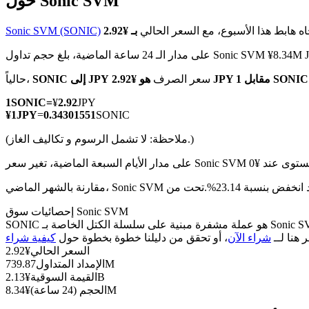
حول Sonic SVM
اه هابط هذا الأسبوع، مع السعر الحالي
Sonic SVM (SONIC)
الـ 24 ساعة الماضية، بلغ حجم تداول Sonic SVM ¥8.34M JPY
العقود الآجلة لـ COIN-M
هو ¥2.92 JPY مقابل 1 SONIC
سعر الصرف
SONIC إلى JPY
حالياً،
العقود الآجلة للعملات المشفرة
1
SONIC
=
¥
2.92
JPY
¥
1
JPY
=
0.34301551
SONIC
(ملاحظة: لا تشمل الرسوم و تكاليف الغاز.)
TradFi
مشتقات الأسهم والعملات الأجنبية والمعادن الثمينة والسلع
إحصائيات سوق Sonic SVM
SONIC هو عملة مشفرة مبنية على سلسلة الكتل الخاصة بـ Sonic SVM. لديها عرض أقصى قدره 0، مع إجمالي عرض حالي قدره 2.4B وعرض متداول قدره 739.87M، مما يمنحها قيمة سوقية قدرها 2.13B.
ر هنا لــ
شراء الآن
، أو تحقق من دليلنا خطوة بخطوة حول
السعر الحالي
¥
2.92
739.87M
الإمداد المتداول
2.13B
القيمة السوقية
¥
8.34M
الحجم (24 ساعة)
¥