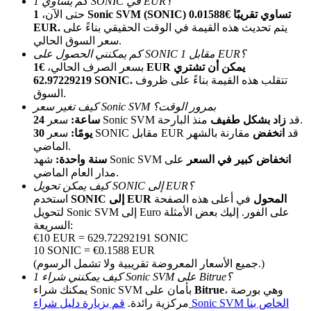
كم يساوي 1 SONIC في EUR؟
حتى الآن،
1 Sonic SVM (SONIC) تساوي تقريبًا €0.01588
يتم تحديث هذه القيمة في الوقت الحقيقي بناءً على
EUR.
سعر السوق الحالي.
كم يمكنني الحصول على SONIC مقابل 1 EUR؟
بسعر الصرف الحالي،
€1 EUR يمكن أن تشتري
تتقلب هذه القيمة بناءً على ظروف
62.97229219 SONIC.
السوق.
كيف تغير سعر Sonic SVM بمرور الوقت؟
الإحالة
منذ البارحة.
سعر Sonic SVM قد
زاد بشكل طفيف
24 ساعة:
سعر SONIC مقابل EUR قد
انخفض
مقارنة بالشهر
30 يومًا:
قم بدعوة صديق لتحصل على مكافآت نقدية
الماضي.
انخفاض كبير في السعر
على
شهد Sonic SVM
سنة واحدة:
Deposit CASHCAT & Win
مدار العام الماضي.
كيف يمكن تحويل SONIC إلى EUR؟
SONIC إلى EUR المحول
في أعلى هذه الصفحة
استخدم
لتحويل Sonic SVM إلى Euro على الفور. إليك بعض الأمثلة
السريعة:
€10 EUR = 629.72292191 SONIC
10 SONIC = €0.1588 EUR
(جميع الأسعار المعروضة تقريبية ولا تشمل الرسوم.)
كيف يمكنني شراء 1 Sonic SVM على Bitrue؟
، وهي بورصة
Bitrue
يمكنك شراء Sonic SVM بأمان على
قم بزيارة دليل شراء Sonic SVM الخاص بنا
مركزية رائدة.