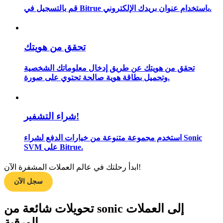
قم بالتسجيل في Bitrue باستخدام عنوان بريدك الإلكتروني.
مرشد
تحقق من هويتك
دليل المبتدئين للعقود الآجلة
تحقق من هويتك عن طريق إدخال معلوماتك الشخصية
وتحميل بطاقة هوية صالحة تحتوي على صورة.
شراء التشفير!
استخدم مجموعة متنوعة من خيارات الدفع لشراء Sonic
SVM على Bitrue.
استراتيجيات التداول
ابدأ رحلتك في عالم العملات المشفرة الآن!
تعلم كيفية البقاء مربحة
سجل الآن
تحويلات شائعة من sonic إلى العملات
الورقية