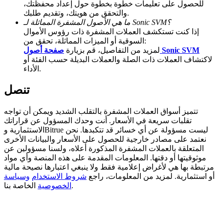
للحصول على تعليمات خطوة بخطوة حول إعداد محفظتك،
والتحقق من هويتك، وتقديم طلبك.
Deposit CASHCAT & Win
ما هي الأصول المشفرة المماثلة لـ Sonic SVM؟
إذا كنت تستكشف العملات المشفرة ذات رؤوس الأموال
Share 500000 CASHCAT prize pool
السوقية أو الميزات المماثلة، تحقق من:
صفحة أصول Sonic SVM
لمزيد من التفاصيل، قم بزيارة
لاكتشاف العملات ذات الصلة والعملات البديلة حسب الفئة أو
الأداء.
Exclusive for BitMart Users
تنصل
Register & Trade to Win 500,000 USDT
تتميز أسواق العملات المشفرة بالتقلب الشديد ويمكن أن تواجه
تقلبات سريعة في الأسعار. أنت وحدك المسؤول عن قراراتك
الاستثمارية وBitrue ليست مسؤولة عن أي خسائر قد تتكبدها. نحن
Precious Metals Trading Carnival
نعتمد على مصادر خارجية للحصول على الأسعار والبيانات الأخرى
المتعلقة بالعملات المشفرة المذكورة أعلاه، ولسنا مسؤولين عن
Trade Gold & Silver · 33,333 USDT Bonus
موثوقيتها أو دقتها. المعلومات المقدمة على هذه المنصة وأي مواد
مرتبطة بها هي لأغراض إعلامية فقط ولا ينبغي اعتبارها نصيحة مالية
أو استثمارية. لمزيد من المعلومات، راجع
شروط الاستخدام
وسياسة
الخاصة بنا.
الخصوصية
USDT New User Exclusive 10% APR
USDT Flexible Staking | Daily Rewards