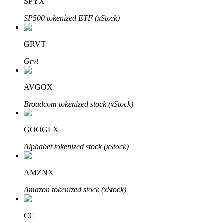
SPYX
SP500 tokenized ETF (xStock)
GRVT
Grvt
الاستثمار التلقائي
AVGOX
احصل على أرباح طويلة الأجل وفوائد مرنة
Broadcom tokenized stock (xStock)
GOOGLX
Alphabet tokenized stock (xStock)
AMZNX
Amazon tokenized stock (xStock)
تعلم الستاكينغ
تعرف على كيفية كسب الدخل السلبي
CC