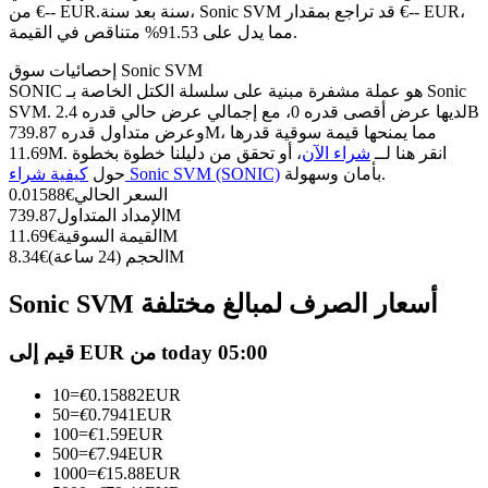
العقود الآجلة USDC
سنة بعد سنة، Sonic SVM قد تراجع بمقدار €-- EUR،
من €-- EUR.
مما يدل على 91.53% متناقص في القيمة.
العقود الآجلة باستخدام USDC كضمان
إحصائيات سوق Sonic SVM
SONIC هو عملة مشفرة مبنية على سلسلة الكتل الخاصة بـ Sonic
SVM. لديها عرض أقصى قدره 0، مع إجمالي عرض حالي قدره 2.4B
وعرض متداول قدره 739.87M، مما يمنحها قيمة سوقية قدرها
11.69M. انقر هنا لــ
شراء الآن
، أو تحقق من دليلنا خطوة بخطوة
بأمان وسهولة.
كيفية شراء Sonic SVM (SONIC)
حول
السعر الحالي
€
0.01588
739.87M
الإمداد المتداول
11.69M
القيمة السوقية
€
8.34M
الحجم (24 ساعة)
€
نسخ التداول
Sonic SVM أسعار الصرف لمبالغ مختلفة
انضم إلى أفضل المتداولين
قيم إلى EUR من today 05:00
10
=
€
0.15882
EUR
50
=
€
0.7941
EUR
100
=
€
1.59
EUR
500
=
€
7.94
EUR
1000
=
€
15.88
EUR