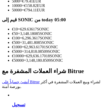
5000
=
€
79.41
EUR
10000
=
€
158.82
EUR
كن متداول نسخ
50000
=
€
794.11
EUR
استمتع بتقاسم الأرباح وعمولات نسخ التداول
قيم إلى SONIC من today 05:00
€
10
=
629.63617
SONIC
€
50
=
3,148.18085
SONIC
€
100
=
6,296.3617
SONIC
€
500
=
31,481.8085
SONIC
€
1000
=
62,963.61701
SONIC
€
5000
=
314,818.08509
SONIC
€
10000
=
629,636.17018
SONIC
€
50000
=
3,148,180.8509
SONIC
معلومة
شراء العملات المشفرة مع Bitrue
تحليل البيانات الضخمة بما في ذلك المعلومات التجارية، وما
إلى ذلك.
لشراء وبيع العملات المشفرة في أكثر
أنشئ حساباً على Bitrue
بورصة آمنة.
تسجيل