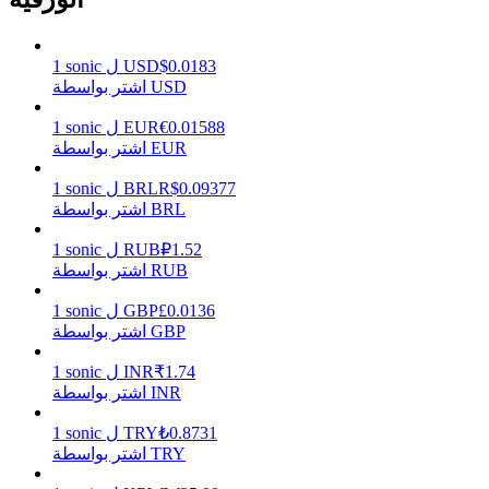
0.0183
$
USD
ل
sonic
1
اشتر بواسطة USD
يكسب
0.01588
€
EUR
ل
sonic
1
اشتر بواسطة EUR
0.09377
R$
BRL
ل
sonic
1
اشتر بواسطة BRL
1.52
₽
RUB
ل
sonic
1
اشتر بواسطة RUB
0.0136
£
GBP
ل
sonic
1
خنزير الطاقة
اشتر بواسطة GBP
احصل على مكافآت تنافسية يوميًا
1.74
₹
INR
ل
sonic
1
اشتر بواسطة INR
0.8731
₺
TRY
ل
sonic
1
اشتر بواسطة TRY