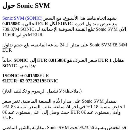
حول Sonic SVM
يشهد اتجاه هابط هذا الأسبوع، مع السعر
Sonic SVM (SONIC)
. مع عرض متداول قدره
بـ €0.01588 EUR لكل SONIC
الحالي
739.87M SONIC، تبلغ القيمة السوقية الإجمالية لـ Sonic SVM الآن
العقود الآجلة لـ COIN-M
حوالي €11.69M EUR.
العقود الآجلة للعملات المشفرة
على مدار الـ 24 ساعة الماضية، بلغ حجم تداول Sonic SVM €8.34M
EUR
سعر الصرف
هو €0.01588 EUR مقابل 1
SONIC إلى EUR
حالياً،
TradFi
. هذا يعني:
SONIC
مشتقات الأسهم والعملات الأجنبية والمعادن الثمينة والسلع
1
SONIC
=
€
0.01588
EUR
€
1
EUR
=
62.97229219
SONIC
(ملاحظة: لا تشمل الرسوم و تكاليف الغاز.)
على مدار الأيام السبعة الماضية، تغير سعر Sonic SVM بمقدار
انخفض بنسبة 1.18%.
في آخر 24 ساعة، تقلب السعر بنسبة 1.83%،
حيث وصل إلى أعلى مستوى عند €0 EUR وأدنى مستوى عند €0
EUR.
مقارنة بالشهر الماضي، Sonic SVM قد انخفض بنسبة 23.56%.تحت