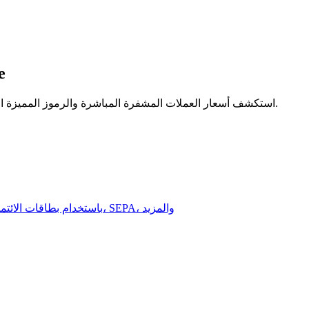
ما يم
استكشف أسعار العملات المشفرة المباشرة والرموز المميزة الأفضل والاتجاهات السوقية على منصة تداول العملات المشفرة الآمنة.
اشترِ SONIC على Bitrue باستخدام بطاقات الائتمان/الخصم، التحويلات البنكية، الودائع النقدية، SEPA، والمزيد
تحليل البيانات الضخمة بما في ذلك المعلومات التجارية، وما إلى ذلك.