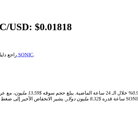
IC
/USD: $
0.01818
.
كيفية شراء SONIC
إذا كنت غير متأكد من كيفية شر
0.9
خلال الـ 24 ساعة الماضية. يبلغ حجم سوقه
$13.59 مليون
، مع عر
ساعة قدره
$8.32 مليون دولار
. يشير الانخفاض الأخير إلى ضغط بيع على المدى القصي