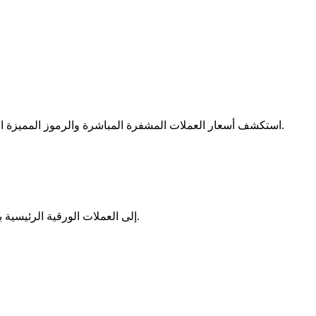
الآمنة.
استكشف أسعار العملات المشفرة المباشرة والرموز المميزة ا
حوّل Sonic SVM(SONIC) إلى العملات الورقية الرئيسية باستخدام أسعار الصرف في الوقت الفعلي.