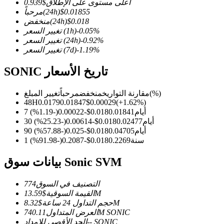
أعلى مستوى على الإطلاق
$
0.939
0.01855
$
(24h)
مرحباً
0.018
$
(24h)
منخفض
%
-0.05
(1h)
تغيير السعر
%
-0.92
(24h)
تغيير السعر
%
-1.19
(7d)
تغيير السعر
العقود الآجلة لـ COIN-M
العقود الآجلة للعملات المشفرة
SONIC تاريخ الأسعار
(%)
مقارنة التواريخ
منخفض
مرحباً
تغيير المبلغ
48H
0.0179
0.01847
$
0.00029
(
+
1.62
%)
TradFi
7 أيام
0.01841
0.018
$
-0.00022
(
-1.19
%)
30 أيام
0.02477
0.018
$
-0.00614
(
-25.23
%)
مشتقات الأسهم والعملات الأجنبية والمعادن الثمينة والسلع
90 أيام
0.04705
0.018
$
-0.025
(
-57.88
%)
1 سنة
0.2269
0.018
$
-0.2087
(
-91.98
%)
بيانات سوق Sonic SVM
التصنيف في السوق
774
13.59M
القيمة السوقية
$
8.32M
حجم التداول 24 ساعة
$
SONIC
740.11M
العرض المتداول
SONIC
--
الحد الأقصى للإمداد