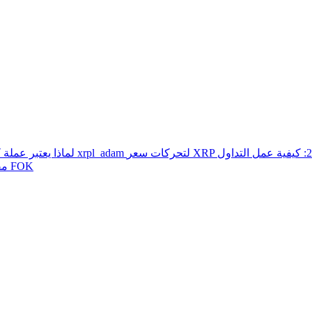
أفضل شركات التداول الخاصة بالعملات المشفرة 2026: كيفية عمل التداول
لماذا يعتبر عمل
الزمن في القوة للعملات المشفرة: شرح GTC مقابل IOC مقابل FOK