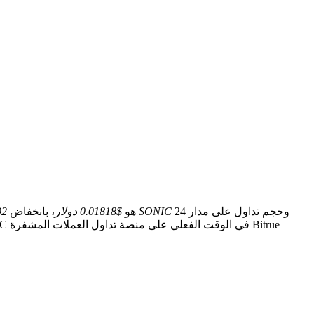
وحجم تداول على مدار 24
740.11 مليون SONIC
السعر الحالي لـ Sonic SVM(SONIC) هو
$0.01818 دولار
، بانخفاض
2%