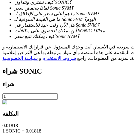
كيف تشتري وتتداول SONIC؟
لماذا ينخفض سعر Sonic SVM؟
ما هو أعلى سعر على الإطلاق لـ Sonic SVM؟
التوقيع المساحي
ما هي القيمة السوقية لـ Sonic SVM اليوم؟
هل الآن وقت جيد للاستثمار في Sonic SVM؟
عوائد عالية والوصول الفوري
أين يمكنك الحصول على مكافآت SONIC مجانًا؟
كيف يمكنك تتبع سعر Sonic SVM؟
مسؤول عن قراراتك الاستثمارية و Bitrue ليست مسؤولة عن أي خسائر قد تتكبدها. نعتمد على مصادر خارجية
ات المقدمة على هذه المنصة وأي مواد مرتبطة بها هي لأغراض إعلامية
ية. لمزيد من المعلومات، راجع
شروط الاستخدام
و
سياسة الخصوصية
SONIC
شراء
شراء
Launchpool
الرهان المرن لكسب العملات الرقمية الشهيرة
التكلفة
0.01818
1
SONIC
=
0.01818