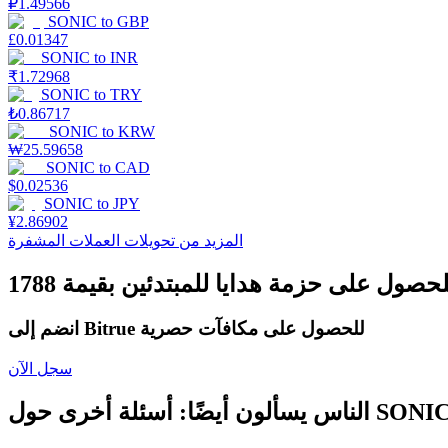
₽
1.49566
SONIC
to
GBP
£
0.01347
SONIC
to
INR
يكسب
₹
1.72968
SONIC
to
TRY
₺
0.86717
SONIC
to
KRW
₩
25.59658
SONIC
to
CAD
$
0.02536
SONIC
to
JPY
¥
2.86902
المزيد من تحويلات العملات المشفرة
خنزير الطاقة
احصل على مكافآت تنافسية يوميًا
انضم إلى Bitrue للحصول على مكافآت حصرية
سجل الآن
ناس يسألون أيضًا: أسئلة أخرى حول SONIC