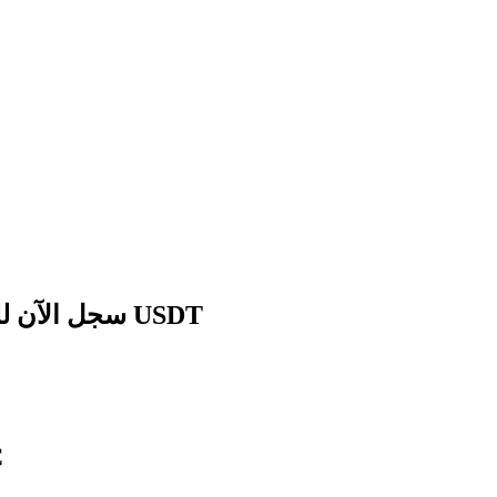
سجل الآن للحصول على حزمة هدايا للمبتدئين بقيمة 1788 USDT
ال