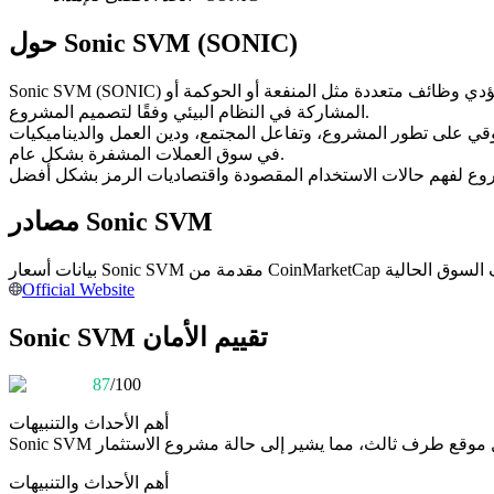
العقود الآجلة USDC
حول Sonic SVM (SONIC)
العقود الآجلة باستخدام USDC كضمان
Sonic SVM (SONIC) هو رمز رقمي قائم على البلوكشين ومُصدر على شبكة بلوكتشين. ويعمل ضمن البنية التحتية الحالية للبلوكشين المستضيف له، وقد يؤدي وظائف متعددة مثل المنفعة أو الحوكمة أو
المشاركة في النظام البيئي وفقًا لتصميم المشروع.
السوقي على تطور المشروع، وتفاعل المجتمع، ودين العمل والديناميكيات
في سوق العملات المشفرة بشكل عام.
مصادر Sonic SVM
نسخ التداول
Official Website
انضم إلى أفضل المتداولين
Sonic SVM تقييم الأمان
87
/100
أهم الأحداث والتنبيهات
Sonic SVM
أهم الأحداث والتنبيهات