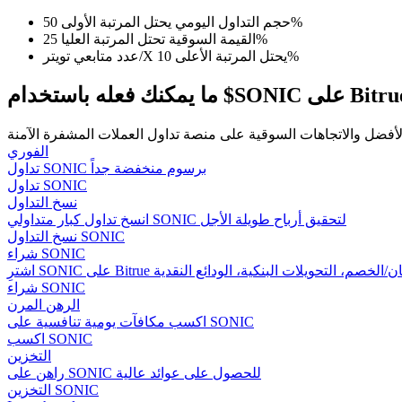
حجم التداول اليومي يحتل المرتبة الأولى 50%
كن متداول نسخ
القيمة السوقية تحتل المرتبة العليا 25%
عدد متابعي تويتر/X يحتل المرتبة الأعلى 10%
استمتع بتقاسم الأرباح وعمولات نسخ التداول
كنك فعله باستخدام $SONIC على Bitrue
الفوري
تداول SONIC برسوم منخفضة جداً
تداول SONIC
نسخ التداول
انسخ تداول كبار متداولي SONIC لتحقيق أرباح طويلة الأجل
نسخ التداول SONIC
معلومة
شراء SONIC
شراء SONIC
الرهن المرن
اكسب مكافآت يومية تنافسية على SONIC
اكسب SONIC
التخزين
راهن على SONIC للحصول على عوائد عالية
التخزين SONIC