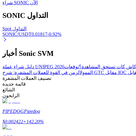
شراء SONIC الآن
التداول
SONIC
عمليات احتجاز BTR
Spot التداول
SONIC/USDT
0.01817
-0.92
%
استثمارات حصرية لحاملي BTR
أخبار Sonic SVM
ة كاش كات تستحق المشاهدة؟
دليل شراء عملة UNIPEG 2026
الممول
تصنيف العملات المشفرة
قائمة جديدة
الشائع
الرابحون
القروض
PIPEDOG
Pipedog
خدمة الاقتراض المدعومة بالعملات المشفرة
$
0.002422
+
142.20
%