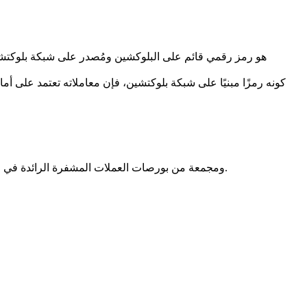
كونه رمزًا مبنيًا على شبكة بلوكتشين، فإن معاملاته تعتمد على أم
بيانات أسعار Sonic SVM مقدمة من CoinMarketCap ومجمعة من بورصات العملات المشفرة الرائدة في جميع أنحاء العالم. يتم تحديث الأسعار في الوقت الفعلي لتعكس ظروف السوق الحالية.