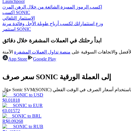
Launchpool
اكسب الرموز المميزة الشائعة من خلال الرهن المرن
اكسب SONIC
الاستثمار التلقائي
مرشد
وزع استثماراتك لكسب أرباح طويلة الأجل وفائدة مرنة
استثمر SONIC
دليل المبتدئين للعقود الآجلة
ابدأ رحلتك في العملات المشفرة خلال دقائق
لأفضل والاتجاهات السوقية على
منصة تداول العملات المشفرة
App Store
Google Play
سعر صرف SONIC إلى العملة الورقية
استراتيجيات التداول
SONIC
to
USD
تعلم كيفية البقاء مربحة
$
0.01818
SONIC
to
EUR
€
0.01572
SONIC
to
BRL
R$
0.09268
SONIC
to
RUB