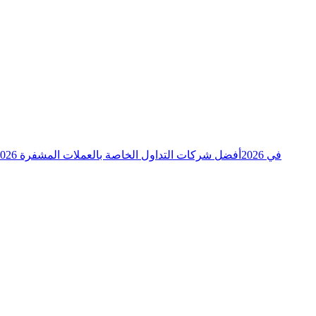
توقعات xrpl_adam لتحركات سعر XRP في 2026