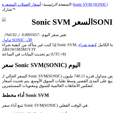
(SONIC)
Sonic SVM
>
الصفحة الرئيسية
>
أسعار العملات المشفرة
شارك
SON
السعر
Sonic SVM
العقود الآجلة
تغير سعر اليوم
:
-0.0001657
（
-0.92
%）
تداول SONIC الآن
اء Sonic SVM، راجع دليلنا الكامل
24H
1W
1M
3M
1Y
3Y
تم تحديث البيانات في الساعة (UTC+8)
سعر Sonic SVM(SONIC) اليوم
ض متداول قدره
العقود الآجلة USDT
ر وسط تقلبات السوق الأوسع. يتم تحديث أسعار SONIC في الوقت الفعلي على منصة تداول العملات المشفرة Bitrue
لتعكس الاتجاهات العالمية للسوق ومعنويات المستثمرين.
العقود الآجلة باستخدام USDT كضمان
أداء مخطط Sonic SVM
تتبع أداء سعر Sonic SVM(SONIC) في الوقت الفعلي.