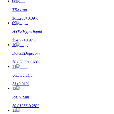
08
TRX
Tron
$
0.3288
+
0.39
%
التوقيع المساحي
09
عوائد عالية والوصول الفوري
HYPE
Hyperliquid
$
54.97
+
0.97
%
10
DOGE
Dogecoin
$
0.07099
+
1.63
%
11
USDS
USDS
Launchpool
$
1
+
0.01
%
12
الرهان المرن لكسب العملات الرقمية الشهيرة
RAIN
Rain
$
0.01266
-0.28
%
13