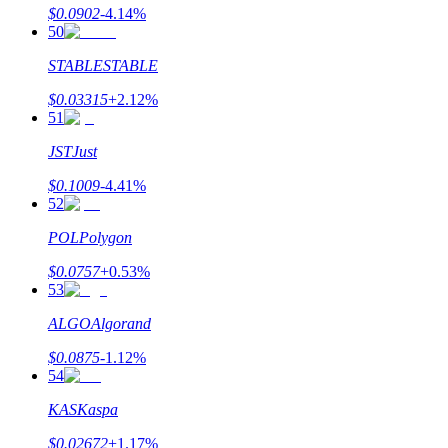
$
0.0902
-4.14
%
50
STABLE
STABLE
$
0.03315
+
2.12
%
51
JST
Just
$
0.1009
-4.41
%
52
POL
Polygon
$
0.0757
+
0.53
%
53
ALGO
Algorand
$
0.0875
-1.12
%
54
KAS
Kaspa
$
0.02672
+
1.17
%