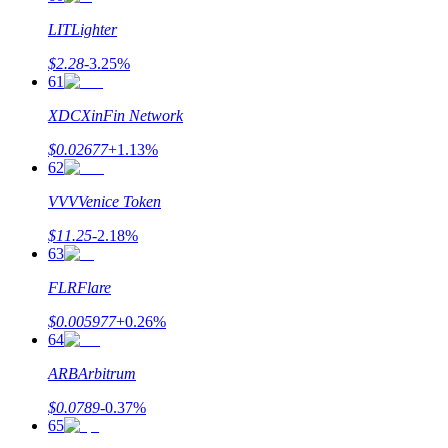
LIT
Lighter
$
2.28
-3.25
%
61
XDC
XinFin Network
$
0.02677
+
1.13
%
62
VVV
Venice Token
$
11.25
-2.18
%
63
FLR
Flare
$
0.005977
+
0.26
%
64
ARB
Arbitrum
$
0.0789
-0.37
%
65