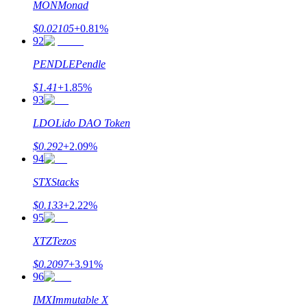
MON
Monad
$
0.02105
+
0.81
%
92
PENDLE
Pendle
$
1.41
+
1.85
%
93
LDO
Lido DAO Token
$
0.292
+
2.09
%
94
STX
Stacks
$
0.133
+
2.22
%
95
XTZ
Tezos
$
0.2097
+
3.91
%
96
IMX
Immutable X