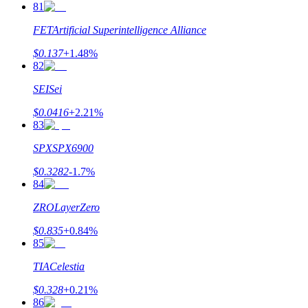
81
FET
Artificial Superintelligence Alliance
$
0.137
+
1.48
%
82
SEI
Sei
$
0.0416
+
2.21
%
83
SPX
SPX6900
$
0.3282
-1.7
%
84
ZRO
LayerZero
$
0.835
+
0.84
%
85
TIA
Celestia
$
0.328
+
0.21
%
86