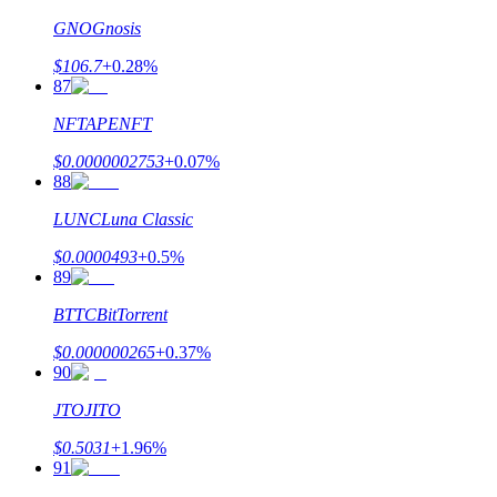
GNO
Gnosis
$
106.7
+
0.28
%
87
NFT
APENFT
$
0.0000002753
+
0.07
%
88
LUNC
Luna Classic
$
0.0000493
+
0.5
%
89
BTTC
BitTorrent
$
0.000000265
+
0.37
%
90
JTO
JITO
$
0.5031
+
1.96
%
91