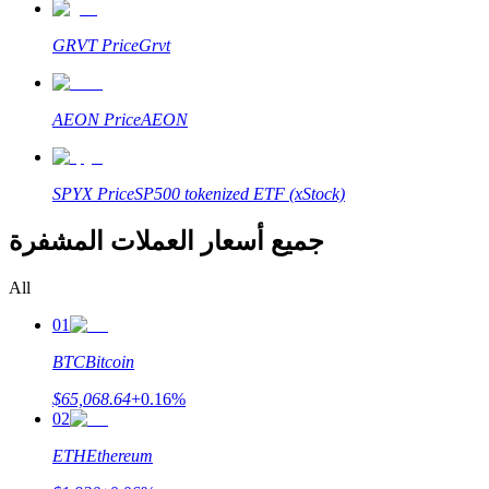
GRVT
Price
Grvt
مرشد
AEON
Price
AEON
دليل المبتدئين للعقود الآجلة
SPYX
Price
SP500 tokenized ETF (xStock)
جميع أسعار العملات المشفرة
All
01
استراتيجيات التداول
BTC
Bitcoin
تعلم كيفية البقاء مربحة
$
65,068.64
+
0.16
%
02
ETH
Ethereum