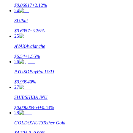
Bitrue
AI
$
0.06917
+
2.12
%
24
SUI
Sui
$
0.6957
+
3.26
%
25
AVAX
Avalanche
شركاء بيترو
$
6.54
+
1.55
%
26
PYUSD
PayPal USD
$
0.9994
0
%
27
SHIB
SHIBA INU
$
0.00000464
+
0.43
%
28
شركاء Bitrue
GOLD(XAUT)
Tether Gold
تصل العمولات إلى 65٪!
$
4,324.9
+
0.09
%