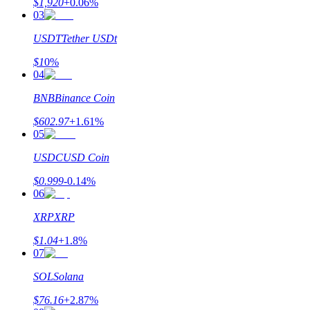
$
1,920
+
0.06
%
03
USDT
Tether USDt
يكسب
$
1
0
%
04
BNB
Binance Coin
$
602.97
+
1.61
%
05
USDC
USD Coin
$
0.999
-0.14
%
06
خنزير الطاقة
XRP
XRP
احصل على مكافآت تنافسية يوميًا
$
1.04
+
1.8
%
07
SOL
Solana
$
76.16
+
2.87
%