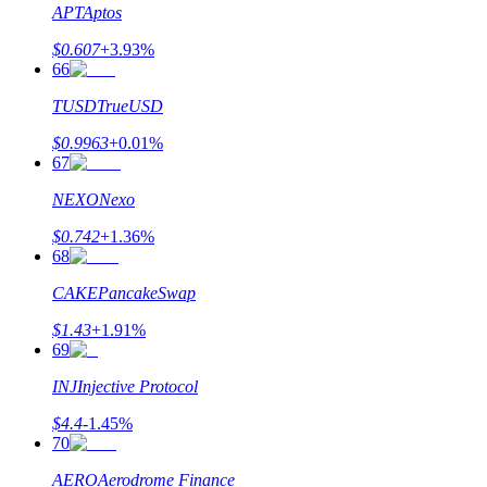
APT
Aptos
$
0.607
+
3.93
%
66
TUSD
TrueUSD
$
0.9963
+
0.01
%
67
NEXO
Nexo
$
0.742
+
1.36
%
68
CAKE
PancakeSwap
$
1.43
+
1.91
%
69
INJ
Injective Protocol
$
4.4
-1.45
%
70
AERO
Aerodrome Finance