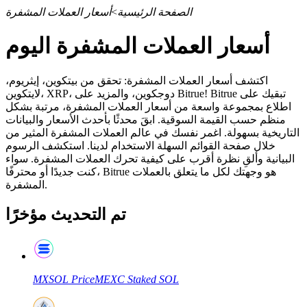
الصفحة الرئيسية
>
أسعار العملات المشفرة
أسعار العملات المشفرة اليوم
العقود الآجلة
اكتشف أسعار العملات المشفرة: تحقق من بيتكوين، إيثريوم،
لايتكوين، XRP، دوجكوين، والمزيد على Bitrue! Bitrue تبقيك على
اطلاع بمجموعة واسعة من أسعار العملات المشفرة، مرتبة بشكل
منظم حسب القيمة السوقية. ابقَ محدثًا بأحدث الأسعار والبيانات
التاريخية بسهولة. اغمر نفسك في عالم العملات المشفرة المثير من
خلال صفحة القوائم السهلة الاستخدام لدينا. استكشف الرسوم
البيانية وألقِ نظرة أقرب على كيفية تحرك العملات المشفرة. سواء
كنت جديدًا أو محترفًا، Bitrue هو وجهتك لكل ما يتعلق بالعملات
المشفرة.
تم التحديث مؤخرًا
العقود الآجلة USDT
العقود الآجلة باستخدام USDT كضمان
MXSOL
Price
MEXC Staked SOL