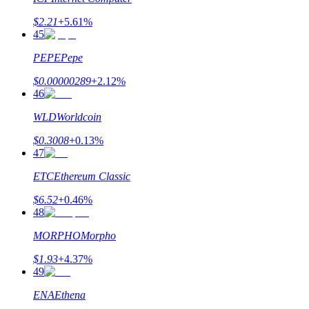
اربح الجوائز والمكافآت الحصرية
$
2.21
+
5.61
%
مركز المكافآت
45
تسجيل الدخول
PEPE
Pepe
اشتراك
$
0.00000289
+
2.12
%
46
WLD
Worldcoin
$
0.3008
+
0.13
%
47
ETC
Ethereum Classic
$
6.52
+
0.46
%
48
MORPHO
Morpho
$
1.93
+
4.37
%
49
ENA
Ethena