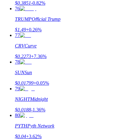
$
0.3851
-0.82
%
76
TRUMP
Official Trump
$
1.49
+
0.26
%
77
CRV
Curve
$
0.2273
+
7.36
%
78
SUN
Sun
$
0.01799
+
0.05
%
79
NIGHT
Midnight
$
0.0188
-1.36
%
80
PYTH
Pyth Network
$
0.04
+
3.62
%