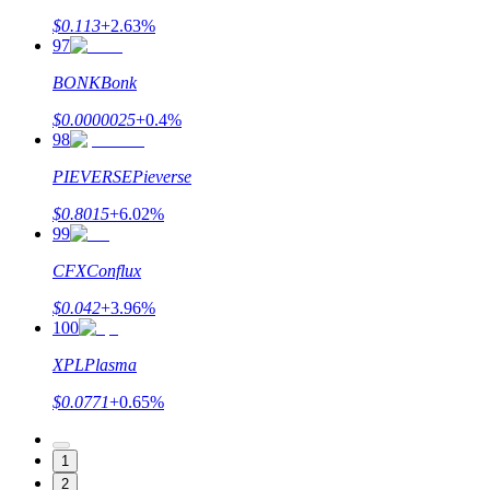
$
0.113
+
2.63
%
97
BONK
Bonk
$
0.0000025
+
0.4
%
98
PIEVERSE
Pieverse
$
0.8015
+
6.02
%
99
CFX
Conflux
$
0.042
+
3.96
%
100
XPL
Plasma
$
0.0771
+
0.65
%
1
2