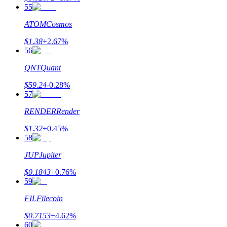
55
ATOM
Cosmos
$
1.38
+
2.67
%
56
QNT
Quant
$
59.24
-0.28
%
57
RENDER
Render
$
1.32
+
0.45
%
58
JUP
Jupiter
$
0.1843
+
0.76
%
59
FIL
Filecoin
$
0.7153
+
4.62
%
60