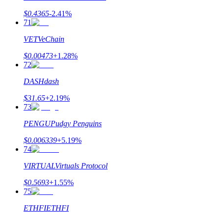
$
0.4365
-2.41
%
71
VET
VeChain
$
0.00473
+
1.28
%
72
DASH
dash
$
31.65
+
2.19
%
73
PENGU
Pudgy Penguins
$
0.006339
+
5.19
%
74
VIRTUAL
Virtuals Protocol
$
0.5693
+
1.55
%
75
ETHFI
ETHFI