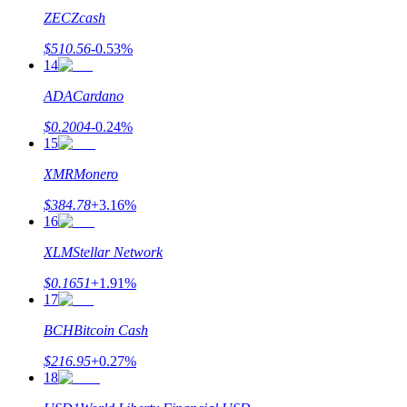
ZEC
Zcash
$
510.56
-0.53
%
14
ADA
Cardano
عمليات احتجاز BTR
$
0.2004
-0.24
%
استثمارات حصرية لحاملي BTR
15
XMR
Monero
$
384.78
+
3.16
%
16
XLM
Stellar Network
$
0.1651
+
1.91
%
17
القروض
BCH
Bitcoin Cash
خدمة الاقتراض المدعومة بالعملات المشفرة
$
216.95
+
0.27
%
18