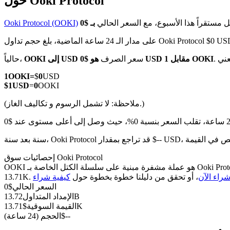
حول Ooki Protocol
مستقراً هذا الأسبوع، مع السعر الحالي
Ooki Protocol (OOKI)
 مدار الـ 24 ساعة الماضية، بلغ حجم تداول Ooki Protocol $0 USD
العقود الآجلة لـ COIN-M
هو $0 USD مقابل 1 OOKI
سعر الصرف
OOKI إلى USD
حالياً،
العقود الآجلة للعملات المشفرة
1
OOKI
=
$
0
USD
$
1
USD
=
0
OOKI
(ملاحظة: لا تشمل الرسوم و تكاليف الغاز.)
TradFi
مشتقات الأسهم والعملات الأجنبية والمعادن الثمينة والسلع
إحصائيات سوق Ooki Protocol
OOKI هو عملة مشفرة مبنية على سلسلة الكتل الخاصة بـ Ooki Protocol. لديها عرض أقصى قدره 13.84B، مع إجمالي عرض حالي قدره 13.84B وعرض متداول قدره 13.72B، مما يمنحها قيمة سوقية قدرها
راء الآن
، أو تحقق من دليلنا خطوة بخطوة حول
السعر الحالي
$
0
13.72B
الإمداد المتداول
13.71K
القيمة السوقية
$
--
$
الحجم (24 ساعة)