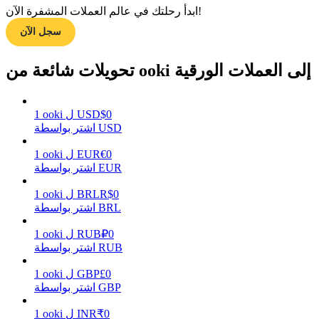
ابدأ رحلتك في عالم العملات المشفرة الآن!
سجل الآن
مرشد
تحويلات شائعة من ooki إلى العملات الورقية
دليل المبتدئين للعقود الآجلة
0
$
USD
ل
ooki
1
اشتر بواسطة USD
0
€
EUR
ل
ooki
1
اشتر بواسطة EUR
0
R$
BRL
ل
ooki
1
اشتر بواسطة BRL
استراتيجيات التداول
0
₽
RUB
ل
ooki
1
تعلم كيفية البقاء مربحة
اشتر بواسطة RUB
0
£
GBP
ل
ooki
1
اشتر بواسطة GBP
0
₹
INR
ل
ooki
1