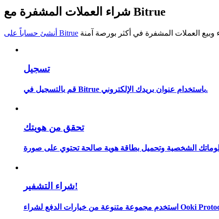
شراء العملات المشفرة مع Bitrue
كن متداول نسخ
استمتع بتقاسم الأرباح وعمولات نسخ التداول
أنشئ حساباً على Bitrue
تسجيل
قم بالتسجيل في Bitrue باستخدام عنوان بريدك الإلكتروني.
تحقق من هويتك
معلومة
شراء التشفير!