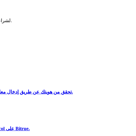
لشراء وبيع العملات المشفرة في أكثر بورصة آمنة.
تحقق من هويتك عن طريق إدخال معلوماتك الشخصية وتحميل بطاقة هوية صالحة تحتوي على صورة.
تحليل البيانات الضخمة بما في ذلك المعلومات التجارية، وما إلى ذلك.
استخدم مجموعة متنوعة من خيارات الدفع لشراء Ooki Protocol على Bitrue.