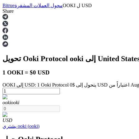
USD
ل
OOKI
محول العملات المشفرة
Bitrue
Share
العقود الآجلة
United States D
ooki
تحويل Ooki Protocol
1 OOKI = $0 USD
August 6 at 6:59 
العقود الآجلة USDT
ooki
ooki
العقود الآجلة باستخدام USDT كضمان
USD
)
ooki
(
ooki
يشتري