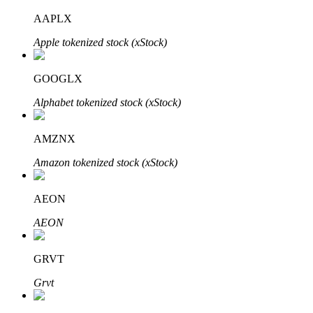
AAPLX
Apple tokenized stock (xStock)
عمليات احتجاز BTR
GOOGLX
استثمارات حصرية لحاملي BTR
Alphabet tokenized stock (xStock)
AMZNX
Amazon tokenized stock (xStock)
AEON
AEON
القروض
خدمة الاقتراض المدعومة بالعملات المشفرة
GRVT
Grvt