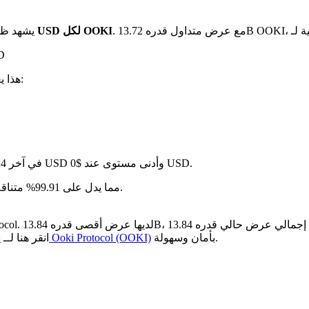
بـ $0 USD لكل OOKI
يشهد ظل 
على
. هذا يعني:
في آخر 24 ساعة، تقلب السعر بنسبة 0%، حيث وصل إلى أعلى مستوى عند $0 USD وأدنى مستوى عند $0 USD.
سنة بعد سنة، Ooki Protocol قد تراجع بمقدار $-- USD، مما يدل على 99.91% متناقص في القيمة.
بأمان وسهولة.
كيفية شراء Ooki Protocol (OOKI)
13.71K. انقر هنا لــ
ش