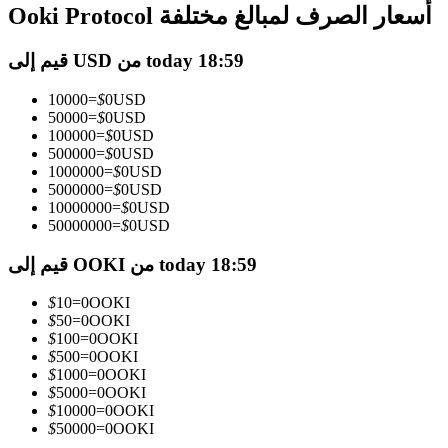
العقود الآجلة USDC
Ooki Protocol أسعار الصرف لمبالغ مختلفة
العقود الآجلة باستخدام USDC كضمان
قيم إلى USD من today 18:59
10000
=
$
0
USD
50000
=
$
0
USD
100000
=
$
0
USD
500000
=
$
0
USD
1000000
=
$
0
USD
5000000
=
$
0
USD
10000000
=
$
0
USD
50000000
=
$
0
USD
نسخ التداول
قيم إلى OOKI من today 18:59
انضم إلى أفضل المتداولين
$
10
=
0
OOKI
$
50
=
0
OOKI
$
100
=
0
OOKI
$
500
=
0
OOKI
$
1000
=
0
OOKI
$
5000
=
0
OOKI
$
10000
=
0
OOKI
$
50000
=
0
OOKI