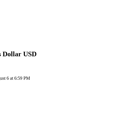
USD
إلى ollar
OOKI إلى USD: 1 Ooki Protocol يتحول إلى $0 USD اعتباراً من PM