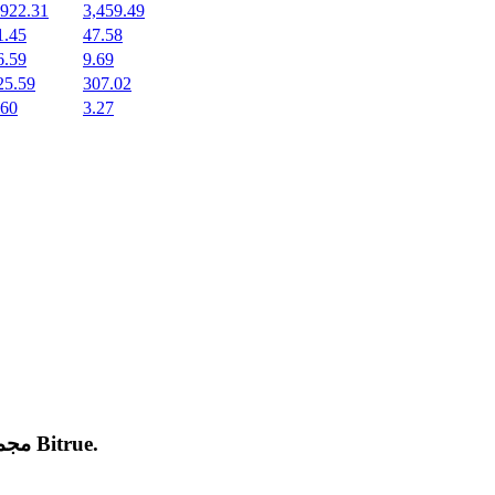
,922.31
3,459.49
1.45
47.58
6.59
9.69
25.59
307.02
.60
3.27
.
Bitrue
مجموعة من العملات المشفرة الجديدة المدرجة والرائجة على