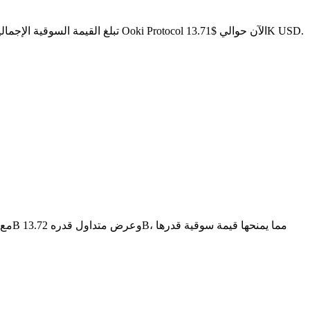
. مع عرض متداول قدره 13.72B OOKI، تبلغ القيمة السوقية الإجمالية لـ Ooki Protocol الآن حوالي $13.71K USD.