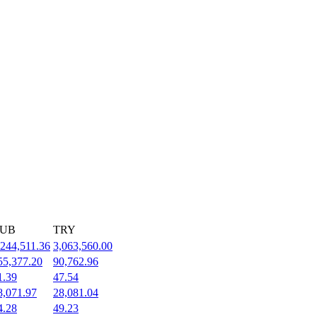
UB
TRY
,244,511.36
3,063,560.00
55,377.20
90,762.96
1.39
47.54
8,071.97
28,081.04
4.28
49.23