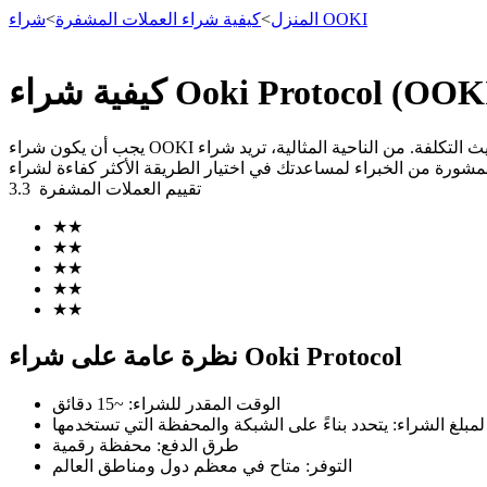
شراء OOKI
المنزل
>
كيفية شراء العملات المشفرة
>
العقود الآجلة
يجب أن يكون شراء OOKI آمنًا وبسيطًا وفعالًا من حيث التكلفة. من الناحية المثالية، تريد شراء OOKI برسوم منخفضة قدر الإمكان. في هذا الدليل، سنوضح لك كيفية شراء OOKI على منصة تداول عملات
تقييم العملات المشفرة
3.3
★
★
★
★
★
★
★
★
★
★
العقود الآجلة USDT
نظرة عامة على شراء Ooki Protocol
العقود الآجلة باستخدام USDT كضمان
الوقت المقدر للشراء
:
~15 دقائق
 لمبلغ الشراء
:
طرق الدفع
:
محفظة رقمية
التوفر
:
متاح في معظم دول ومناطق العالم