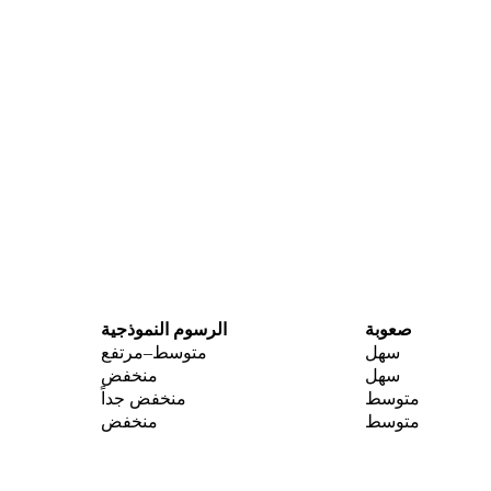
صعوبة
الرسوم النموذجية
سهل
متوسط–مرتفع
سهل
منخفض
متوسط
منخفض جداً
متوسط
منخفض