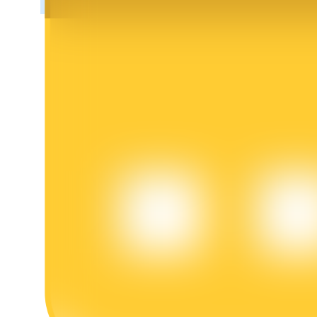
عمليات احتجاز BTR
استثمارات حصرية لحاملي BTR
القروض
خدمة الاقتراض المدعومة بالعملات المشفرة