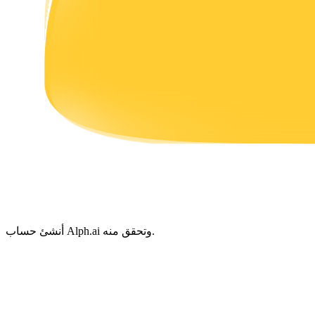
يكسب
خنزير الطاقة
احصل على مكافآت تنافسية يوميًا
أنشئ حساب Alph.ai وتحقق منه.