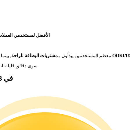
الأفضل لمستخدمي العملات 
لعملات المستقرة مثل OOKI/USDT
معظم المستخدمين يبدأون بـ
مشتريات البطاقة للراحة
, بينما
لا يستغرق شراء Ooki Protocol سوى دقائق قليلة. اتبع هذه الخطوات الثلاث البسيطة للبدء.
كيفية شراء Ooki Protocol (OOKI) في 3 خطوات