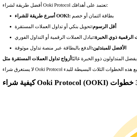
العقود الآجلة USDC
أفضل طريقة لشراء Ooki Protocol تعتمد على أهدافك:
العقود الآجلة باستخدام USDC كضمان
بطاقة ائتمان أو خصم
أسرع طريقة للشراء OOKI:
أقل الرسوم:
تحويل بنكي أو تداول العملات المستقرة
الرقمية ذوي الخبرة:
تبادل العملات الرقمية أو التداول الفوري
الأفضل للمبتدئين:
الدفع بالبطاقة عبر منصة تداول موثوقة
 يفضل المتداولون ذوو الخبرة غالبًا
نسخ التداول
انضم إلى أفضل المتداولين