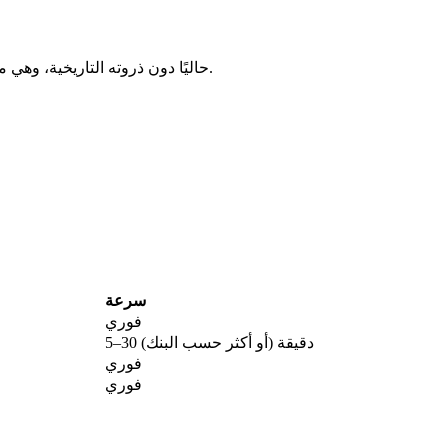
يتداول Ooki Protocol حاليًا دون ذروته التاريخية، وهي منطقة كثيرًا ما تتزايد فيها التراكمات طويلة الأمد.
سرعة
فوري
5–30 دقيقة (أو أكثر حسب البنك)
فوري
فوري