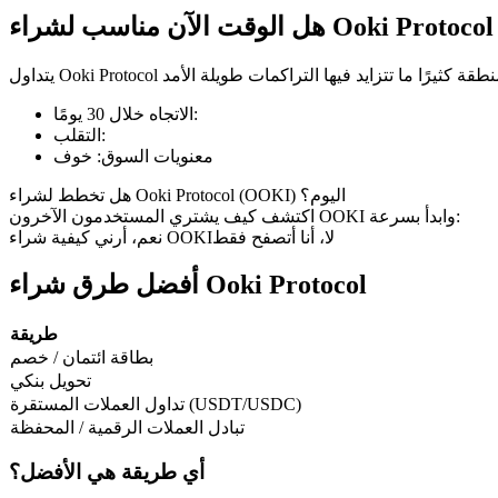
هل الوقت الآن مناسب لشراء Ooki Protocol
العقود الآجلة لـ COIN-M
:
الاتجاه خلال 30 يومًا
:
التقلب
العقود الآجلة للعملات المشفرة
معنويات السوق
:
خوف
هل تخطط لشراء Ooki Protocol (OOKI) اليوم؟
اكتشف كيف يشتري المستخدمون الآخرون OOKI وابدأ بسرعة:
TradFi
لا، أنا أتصفح فقط
نعم، أرني كيفية شراء OOKI
مشتقات الأسهم والعملات الأجنبية والمعادن الثمينة والسلع
أفضل طرق شراء Ooki Protocol
طريقة
بطاقة ائتمان / خصم
تحويل بنكي
تداول العملات المستقرة (USDT/USDC)
تبادل العملات الرقمية / المحفظة
أي طريقة هي الأفضل؟