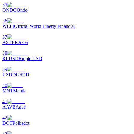
35
ONDO
Ondo
36
WLFI
Official World Liberty Financial
37
ASTER
Aster
الإحالة
38
RLUSD
Ripple USD
قم بدعوة صديق لتحصل على مكافآت نقدية
39
BTC Welcome Rewards
USDD
USDD
40
MNT
Mantle
41
AAVE
Aave
42
DOT
Polkadot
43