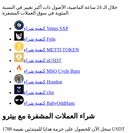
خلال الـ 24 ساعة الماضية، الأصول ذات أكبر تغيير في النسبة
كن متداول نسخ
المئوية في سوق العملات المشفرة.
استمتع بتقاسم الأرباح وعمولات نسخ التداول
كيفية شراء Venus SXP
كيفية شراء Felis
كيفية شراء METTI TOKEN
كيفية شراء aUSDT
كيفية شراء MSQ Cycle Burn
معلومة
كيفية شراء Hoodog
تحليل البيانات الضخمة بما في ذلك المعلومات التجارية، وما
كيفية شراء t3rn
إلى ذلك.
كيفية شراء BabyOddHanc
شراء العملات المشفرة مع بيترو
سجل الآن للحصول على حزمة هدايا للمبتدئين بقيمة 1788 USDT