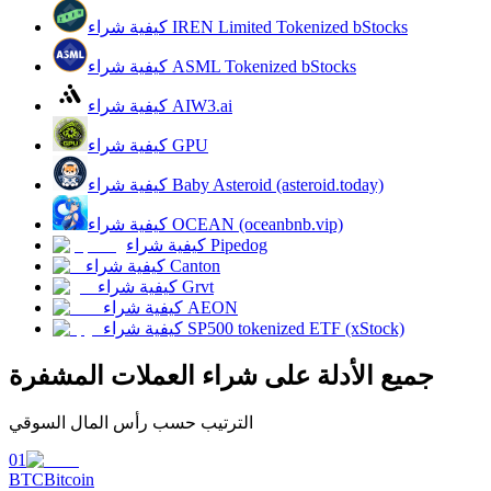
كيفية شراء IREN Limited Tokenized bStocks
كيفية شراء ASML Tokenized bStocks
يكسب
كيفية شراء AIW3.ai
كيفية شراء GPU
كيفية شراء Baby Asteroid (asteroid.today)
كيفية شراء OCEAN (oceanbnb.vip)
كيفية شراء Pipedog
كيفية شراء Canton
كيفية شراء Grvt
كيفية شراء AEON
خنزير الطاقة
كيفية شراء SP500 tokenized ETF (xStock)
احصل على مكافآت تنافسية يوميًا
جميع الأدلة على شراء العملات المشفرة
الترتيب حسب رأس المال السوقي
01
BTC
Bitcoin