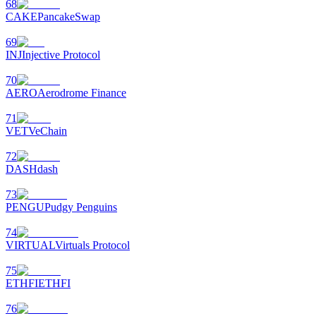
68
CAKE
PancakeSwap
69
INJ
Injective Protocol
70
AERO
Aerodrome Finance
71
VET
VeChain
72
DASH
dash
73
PENGU
Pudgy Penguins
74
VIRTUAL
Virtuals Protocol
75
ETHFI
ETHFI
76