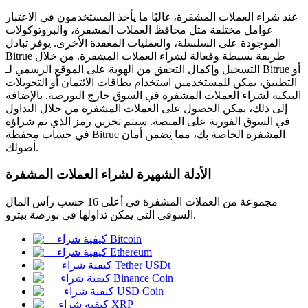
عند شراء العملات المشفرة، غالبًا ما يأخذ المستخدمون في الاعتبار
عوامل مختلفة مثل محافظ العملات المشفرة، والبروتوكولات
الموجودة على السلسلة، والعمليات المعقدة الأخرى. يوفر تبادل
Bitrue طريقة بسيطة وفعالة لشراء العملات المشفرة. من خلال
التسجيل وإكمال التحقق من الهوية على الموقع الرسمي لـ Bitrue أو
العقود الآجلة لـ COIN-M
التطبيق، يمكن للمستخدمين استخدام بطاقات الائتمان أو التحويلات
العقود الآجلة للعملات المشفرة
البنكية لشراء العملات المشفرة في السوق خارج البورصة. بالإضافة
إلى ذلك، يمكن الحصول على العملات المشفرة من خلال التداول
في السوق الفورية على المنصة. سيتم تخزين رمز الذي تم شراؤه
في حساب محفظة Bitrue المشفرة الخاصة بك، مما يضمن أمان
TradFi
أصولك.
مشتقات الأسهم والعملات الأجنبية والمعادن الثمينة والسلع
الأدلة الشهيرة لشراء العملات المشفرة
مجموعة من العملات المشفرة في أعلى 16 حسب رأس المال
السوقي التي يمكن تداولها في بورصة بيترو.
كيفية شراء Bitcoin
كيفية شراء Ethereum
كيفية شراء Tether USDt
كيفية شراء Binance Coin
كيفية شراء USD Coin
كيفية شراء XRP