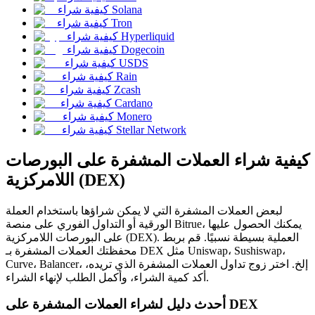
العقود الآجلة USDC
كيفية شراء Solana
كيفية شراء Tron
العقود الآجلة باستخدام USDC كضمان
كيفية شراء Hyperliquid
كيفية شراء Dogecoin
كيفية شراء USDS
كيفية شراء Rain
كيفية شراء Zcash
كيفية شراء Cardano
كيفية شراء Monero
كيفية شراء Stellar Network
كيفية شراء العملات المشفرة على البورصات
نسخ التداول
اللامركزية (DEX)
انضم إلى أفضل المتداولين
لبعض العملات المشفرة التي لا يمكن شراؤها باستخدام العملة
الورقية أو التداول الفوري على منصة Bitrue، يمكنك الحصول عليها
على البورصات اللامركزية (DEX). العملية بسيطة نسبيًا. قم بربط
محفظتك العملات المشفرة بـ DEX مثل Uniswap، Sushiswap،
Curve، Balancer، إلخ. اختر زوج تداول العملات المشفرة الذي تريده،
أكد كمية الشراء، وأكمل الطلب لإنهاء الشراء.
أحدث دليل لشراء العملات المشفرة على DEX