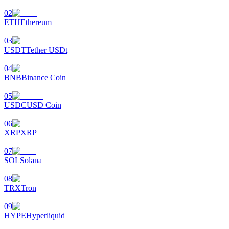
02
ETH
Ethereum
03
التوقيع المساحي
USDT
Tether USDt
عوائد عالية والوصول الفوري
04
BNB
Binance Coin
05
USDC
USD Coin
06
XRP
XRP
07
SOL
Solana
Launchpool
08
الرهان المرن لكسب العملات الرقمية الشهيرة
TRX
Tron
09
HYPE
Hyperliquid