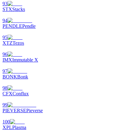
93
STX
Stacks
94
PENDLE
Pendle
95
XTZ
Tezos
96
IMX
Immutable X
97
BONK
Bonk
98
CFX
Conflux
99
PIEVERSE
Pieverse
100
XPL
Plasma