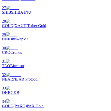
Bitrue
AI
27
SHIB
SHIBA INU
28
GOLD(XAUT)
Tether Gold
29
UNI
UniswapV2
شركاء بيترو
30
CRO
Cronos
31
TAO
Bittensor
32
NEAR
NEAR Protocol
33
OKB
OKB
شركاء Bitrue
34
تصل العمولات إلى 65٪!
GOLD(PAXG)
PAX Gold