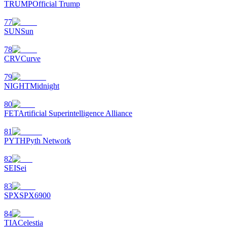
TRUMP
Official Trump
77
SUN
Sun
78
CRV
Curve
79
NIGHT
Midnight
80
FET
Artificial Superintelligence Alliance
81
PYTH
Pyth Network
82
SEI
Sei
83
SPX
SPX6900
84
TIA
Celestia