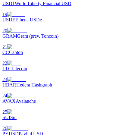
USD1
World Liberty Financial USD
19
USDE
Ethena USDe
20
GRAM
Gram (prev. Toncoin)
الاستثمار التلقائي
21
CC
Canton
احصل على أرباح طويلة الأجل وفوائد مرنة
22
LTC
Litecoin
23
HBAR
Hedera Hashgraph
24
AVAX
Avalanche
25
تعلم الستاكينغ
SUI
Sui
تعرف على كيفية كسب الدخل السلبي
26
PYUSD
PayPal USD