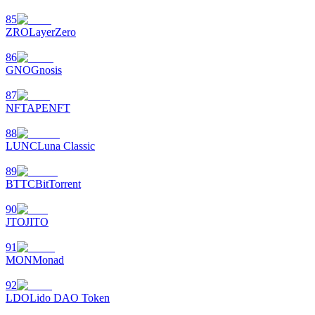
85
ZRO
LayerZero
86
GNO
Gnosis
87
NFT
APENFT
88
LUNC
Luna Classic
89
BTTC
BitTorrent
90
JTO
JITO
91
MON
Monad
92
LDO
Lido DAO Token