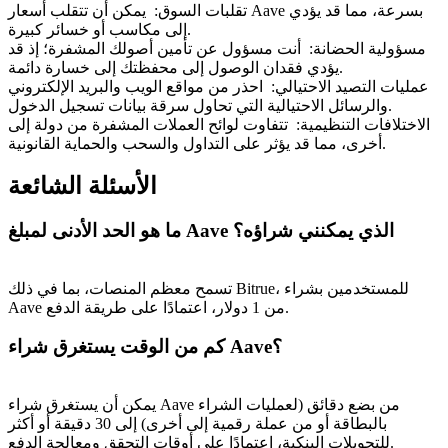
تقلبات السوق
:
يمكن أن تتقلب أسعار Aave بسرعة، مما قد يؤدي
إلى مكاسب أو خسائر كبيرة.
مسؤولية الحضانة
:
أنت مسؤول عن تأمين أصولك المشفرة؛ إذ قد
يؤدي فقدان الوصول إلى محفظتك إلى خسارة دائمة.
عمليات التصيد الاحتيالي
:
احذر من مواقع الويب والبريد الإلكتروني
والرسائل الاحتيالية التي تحاول سرقة بيانات تسجيل الدخول.
الاختلافات التنظيمية
:
تتفاوت لوائح العملات المشفرة من دولة إلى
أخرى، مما قد يؤثر على التداول والسحب والحماية القانونية.
الأسئلة الشائعة
ما هو الحد الأدنى لمبلغ Aave الذي يمكنني شراؤه؟
تسمح معظم المنصات، بما في ذلك Bitrue، للمستخدمين بشراء
Aave من 1 دولار، اعتمادًا على طريقة الدفع.
كم من الوقت يستغرق شراء Aave؟
يمكن أن يستغرق شراء Aave من بضع دقائق (لعمليات الشراء
بالبطاقة أو من عملة رقمية إلى أخرى) إلى 30 دقيقة أو أكثر
للتحويلات البنكية، اعتمادًا على أوقات التحقق ومعالجة الدفع.