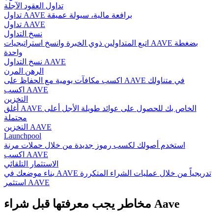
تداول العقود الآجلة
تداول AAVE برافعة مالية، سيولة عميقة
تداول AAVE
نسخ التداول
اتبع المتداولين ذوي الخبرة وانسخ استراتيجيات AAVE بضغطة
واحدة
نسخ التداول AAVE
الرهن المرن
اكسب مكافآت يومية مع الحفاظ على AAVE في متناولك
اكسب AAVE
التخزين
أغلق AAVE الخاص بك للحصول على عوائد طويلة الأجل أعلى
محتملة
التخزين AAVE
Launchpool
استخدم أصولك لكسب رموز جديدة من خلال حملات مرنة
اكسب AAVE
الاستثمار التلقائي
بناء موضعك في AAVE تدريجياً من خلال عمليات الشراء المتكررة
استثمر AAVE
مخاطر يجب معرفتها قبل شراء Aave