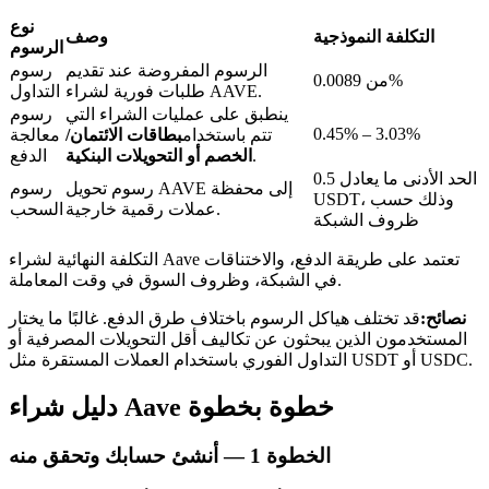
نوع
التكلفة النموذجية
وصف
الرسوم
الرسوم المفروضة عند تقديم
رسوم
من 0.0089%
طلبات فورية لشراء AAVE.
التداول
ينطبق على عمليات الشراء التي
رسوم
عمليات احتجاز BTR
0.45% – 3.03%
تتم باستخدام
بطاقات الائتمان/
معالجة
.
الخصم أو التحويلات البنكية
الدفع
استثمارات حصرية لحاملي BTR
الحد الأدنى ما يعادل 0.5
رسوم تحويل AAVE إلى محفظة
رسوم
USDT، وذلك حسب
عملات رقمية خارجية.
السحب
ظروف الشبكة
التكلفة النهائية لشراء Aave تعتمد على طريقة الدفع، والاختناقات
في الشبكة، وظروف السوق في وقت المعاملة.
نصائح:
قد تختلف هياكل الرسوم باختلاف طرق الدفع. غالبًا ما يختار
المستخدمون الذين يبحثون عن تكاليف أقل التحويلات المصرفية أو
التداول الفوري باستخدام العملات المستقرة مثل USDT أو USDC.
القروض
دليل شراء Aave خطوة بخطوة
خدمة الاقتراض المدعومة بالعملات المشفرة
الخطوة
1 —
أنشئ حسابك وتحقق منه