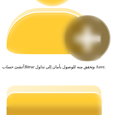
مرشد
دليل المبتدئين للعقود الآجلة
للوصول بأمان إلى تداول Aave.
أنشئ حساب Bitrue وتحقق منه
استراتيجيات التداول
تعلم كيفية البقاء مربحة