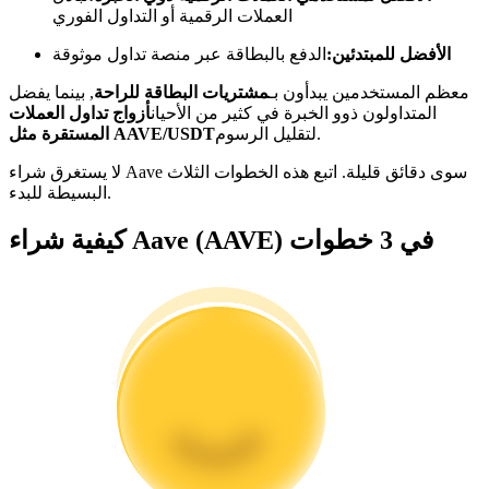
العملات الرقمية أو التداول الفوري
كن متداول نسخ
الأفضل للمبتدئين:
الدفع بالبطاقة عبر منصة تداول موثوقة
استمتع بتقاسم الأرباح وعمولات نسخ التداول
معظم المستخدمين يبدأون بـ
مشتريات البطاقة للراحة
, بينما يفضل
المتداولون ذوو الخبرة في كثير من الأحيان
أزواج تداول العملات
لتقليل الرسوم.
المستقرة مثل AAVE/USDT
لا يستغرق شراء Aave سوى دقائق قليلة. اتبع هذه الخطوات الثلاث
البسيطة للبدء.
كيفية شراء Aave (AAVE) في 3 خطوات
معلومة
تحليل البيانات الضخمة بما في ذلك المعلومات التجارية، وما
إلى ذلك.