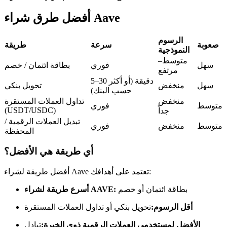
العقود الآجلة USDC
أفضل طرق شراء Aave
العقود الآجلة باستخدام USDC كضمان
الرسوم
صعوبة
سرعة
طريقة
النموذجية
متوسط–
سهل
فوري
بطاقة ائتمان / خصم
مرتفع
5–30 دقيقة (أو أكثر
سهل
منخفض
تحويل بنكي
حسب البنك)
منخفض
تداول العملات المستقرة
متوسط
فوري
(USDT/USDC)
جداً
تبديل العملات الرقمية /
نسخ التداول
متوسط
منخفض
فوري
المحفظة
انضم إلى أفضل المتداولين
أي طريقة هي الأفضل؟
أفضل طريقة لشراء Aave تعتمد على أهدافك:
بطاقة ائتمان أو خصم
أسرع طريقة لشراء AAVE:
أقل الرسوم:
تحويل بنكي أو تداول العملات المستقرة
الأفضل لمستخدمي العملات الرقمية ذوي الخبرة:
تبادل