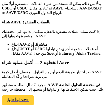
Bitrue
AI
بدلًا من ذلك، يمكن للمستخدمين شراء العملات المستقرة أولًا مثل
AAVE/USDT
باستخدام
AAVE
ثم تبادلها مقابل
USDT أو USDC
أزواج التداول الفوري.
AAVE/USDC
or
شراء AAVE بالعملات المشفرة
إذا كنت تمتلك عملات مشفرة بالفعل، يمكنك إيداعها في محفظتك
المشفرة وتحويلها إلى AAVE.
شركاء بيترو
إيداع AAVE مباشرةً
، أو
أو عملات مشفرة أخرى، ثم تبادلها
إيداع USDT أو USDC
.
Alpha Trading
أو
Futures
أو
Spot
مقابل AAVE من خلال
أكمل عملية شراء Aave
الخطوة
3 —
بعد اختيار طريقة الدفع أو زوج التداول المفضل، أدخل كمية AAVE
التي تريد شراءها وأكّد المعاملة.
AAVE في محفظة التداول الخاصة
بمجرد اكتمال الطلب، ستظهر
، حيث يمكن الاحتفاظ بها أو تداولها أو سحبها إلى محفظة خارجية.
بك
شركاء Bitrue
تصل العمولات إلى 65٪!
ابدأ تداول AAVE