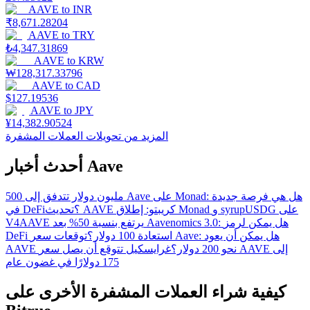
AAVE
to
INR
₹
8,671.28204
AAVE
to
TRY
₺
4,347.31869
AAVE
to
KRW
₩
128,317.33796
AAVE
to
CAD
$
127.19536
AAVE
to
JPY
¥
14,382.90524
المزيد من تحويلات العملات المشفرة
أحدث أخبار Aave
500 مليون دولار تتدفق إلى Aave على Monad: هل هي فرصة جديدة
في DeFi؟
تحديث AAVE كريبتو: إطلاق Monad و syrupUSDG على
AAVE يرتفع بنسبة 50% بعد Aavenomics 3.0: هل يمكن لرمز
V4
DeFi استعادة 100 دولار؟
توقعات سعر Aave: هل يمكن أن يعود
AAVE نحو 200 دولار؟
غرايسكيل تتوقع أن يصل سعر AAVE إلى
175 دولارًا في غضون عام
كيفية شراء العملات المشفرة الأخرى على