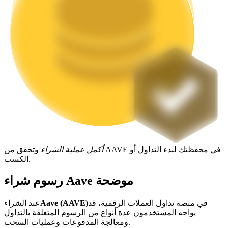
التوقيع المساحي
عوائد عالية والوصول الفوري
أكمل عملية الشراء
وتحقق من AAVE في محفظتك لبدء التداول أو
الكسب.
Launchpool
رسوم شراء Aave موضحة
الرهان المرن لكسب العملات الرقمية الشهيرة
في منصة تداول العملات الرقمية، قد
Aave (AAVE)
عند الشراء
يواجه المستخدمون عدة أنواع من الرسوم المتعلقة بالتداول
ومعالجة المدفوعات وعمليات السحب.