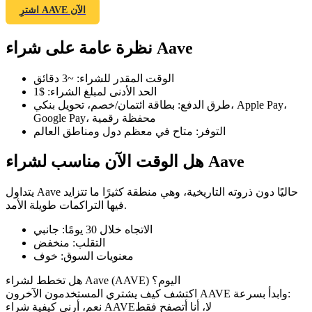
اشترِ AAVE الآن
نظرة عامة على شراء Aave
العقود الآجلة لـ COIN-M
الوقت المقدر للشراء
:
~3 دقائق
الحد الأدنى لمبلغ الشراء
:
$1
العقود الآجلة للعملات المشفرة
طرق الدفع
:
بطاقة ائتمان/خصم، تحويل بنكي، Apple Pay،
Google Pay، محفظة رقمية
التوفر
:
متاح في معظم دول ومناطق العالم
TradFi
هل الوقت الآن مناسب لشراء Aave
مشتقات الأسهم والعملات الأجنبية والمعادن الثمينة والسلع
يتداول Aave حاليًا دون ذروته التاريخية، وهي منطقة كثيرًا ما تتزايد
فيها التراكمات طويلة الأمد.
الاتجاه خلال 30 يومًا
:
جانبي
التقلب
:
منخفض
معنويات السوق
:
خوف
هل تخطط لشراء Aave (AAVE) اليوم؟
اكتشف كيف يشتري المستخدمون الآخرون AAVE وابدأ بسرعة:
لا، أنا أتصفح فقط
نعم، أرني كيفية شراء AAVE