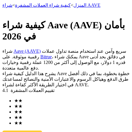
شراء AAVE
المنزل
>
كيفية شراء العملات المشفرة
>
كيفية شراء Aave (AAVE) بأمان
العقود الآجلة
في 2026
سريع وآمن عند استخدام منصة تداول عملات
Aave (AAVE)
شراء
، يمكنك شراء Aave في دقائق بحد أدنى
Bitrue
رقمية موثوقة. على
قدره 1 دولار، مع الوصول إلى أكثر من 1200 عملة رقمية وخيارات
دفع عالمية متعددة.
يشرح هذا الدليل كيفية شراء Aave خطوة بخطوة، بما في ذلك أفضل
طرق الدفع وهياكل الرسوم والاعتبارات الأمنية والنصائح لمساعدتك
في اختيار الطريقة الأكثر كفاءة لشراء AAVE.
تقييم العملات المشفرة
4.1
العقود الآجلة USDT
★
★
العقود الآجلة باستخدام USDT كضمان
★
★
★
★
★
★
★
★