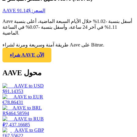
السعر
: $
91.14
AAVE
Aave أسفل بنسبة -1.02% خلال الأيام السبعة الماضية، أعلى بنسبة
1.11% في آخر 24 ساعة، وأسفل بنسبة -0.07% في الساعة
الماضية.
طريقة آمنة وسريعة ومرنة لشراء Aave على Bitrue.
شراء AAVE الآن
AAVE محول
AAVE
to
USD
$
91.14353
AAVE
to
EUR
€
78.86431
AAVE
to
BRL
R$
464.58594
AAVE
to
RUB
₽
7,437.16685
AAVE
to
GBP
£
67.55622