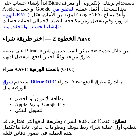
ابدأ بإنشاء حساب على Bitrue باستخدام بريدك الإلكتروني أو معرف
Apple أو حساب Google. بعد التسجيل، أكمل عملية
التحقق من
. لمزيد من الأمان، فعّل Google 2FA، وأعدّ مفتاح
الهوية (KYC)
المرور، وقم بتفعيل رمز مكافحة التصيد الاحتيالي لحماية حسابك.
>
إنشاء الحساب والتحقق منه
اختر طريقة شراء Aave
الخطوة
2 —
الاستثمار التلقائي
على منصة Bitrue، يمكن للمستخدمين شراء Aave من خلال عدة
احصل على أرباح طويلة الأجل وفوائد مرنة
طرق مريحة وفقًا لخيار الدفع المفضل لديهم.
شراء AAVE بالعملة الورقية (OTC)
لشراء Aave مباشرةً بطرق الدفع
سوق Bitrue OTC
استخدم
الورقية مثل:
بطاقة الائتمان أو الخصم
Apple Pay أو Google Pay
التحويل البنكي
تعلم الستاكينغ
نصائح:
اعتمادًا على قناة الشراء وطريقة الدفع التي تختارها، قد
يتطلب أول عملية شراء ربط هويتك ومعلومات الدفع. عادةً ما تكتمل
تعرف على كيفية كسب الدخل السلبي
هذه العملية في غضون دقائق قليلة.