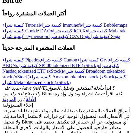
Bitrue
أكثر العملات المشفرة رواجاً
كيفية شراء Bubblemaps
كيفية شراء Immunefi
كيفية شراء Tutorial
كيفية شراء Mubarak
كيفية شراء IoTeX
كيفية شراء Cookie DAO
كيفية شراء Saga
كيفية شراء CZ's Dog
كيفية شراء Dymension
العملات المشفرة المدرجة حديثاً
كيفية شراء
كيفية شراء Grvt
كيفية شراء Canton
كيفية شراء Pipedog
كيفية شراء
كيفية شراء SP500 tokenized ETF (xStock)
AEON
كيفية شراء Broadcom tokenized
Nasdaq tokenized ETF (xStock)
كيفية
كيفية شراء Amazon tokenized stock (xStock)
stock (xStock)
شراء Meta tokenized stock (xStock)
جديد على Aave (AAVE)؟
ابدأ بـ
أدلة المبتدئين وتحليل السوق
من Bitrue لشراء وتداول وإدارة Aave بثقة. اقرأ
والنصائح الخبراء
الأدلة
/ زر
المدونة
إخلاء المسؤولية
أسواق العملات المشفرة ذات تقلبات عالية وقد تشهد تقلبات سريعة
في الأسعار. أنت المسؤول الوحيد عن قرارات الاستثمار الخاصة بك،
ولا تتحمل Bitrue أي مسؤولية عن أي خسائر قد تتكبدها. نعتمد على
مصادر خارجية للحصول على الأسعار والبيانات الأخرى المتعلقة