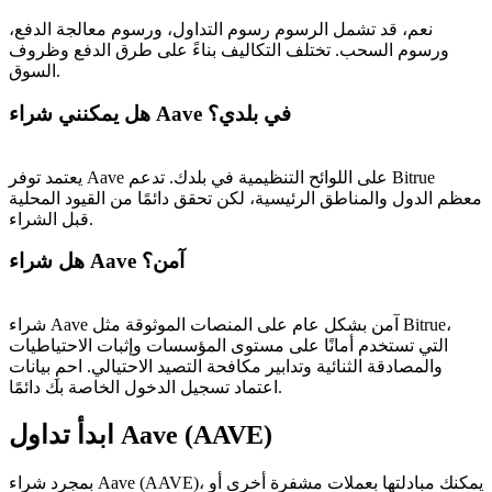
نعم، قد تشمل الرسوم رسوم التداول، ورسوم معالجة الدفع،
ورسوم السحب. تختلف التكاليف بناءً على طرق الدفع وظروف
السوق.
هل يمكنني شراء Aave في بلدي؟
يعتمد توفر Aave على اللوائح التنظيمية في بلدك. تدعم Bitrue
معظم الدول والمناطق الرئيسية، لكن تحقق دائمًا من القيود المحلية
قبل الشراء.
هل شراء Aave آمن؟
شراء Aave آمن بشكل عام على المنصات الموثوقة مثل Bitrue،
التي تستخدم أمانًا على مستوى المؤسسات وإثبات الاحتياطيات
والمصادقة الثنائية وتدابير مكافحة التصيد الاحتيالي. احمِ بيانات
اعتماد تسجيل الدخول الخاصة بك دائمًا.
ابدأ تداول Aave (AAVE)
بمجرد شراء Aave (AAVE)، يمكنك مبادلتها بعملات مشفرة أخرى أو