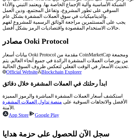
العقود الآجلة USDC
الشبكة الأساسية وآلية الإجماع الخاصة بها. ويعتمد التبني والأداء
السوقي على تطور المشروع، وتفاعل المجتمع، ودين العمل
العقود الآجلة باستخدام USDC كضمان
والديناميكيات في سوق العملات المشفرة بشكل عام.
يجب على المستثمرين مراجعة الوثائق الرسمية للمشروع لفهم
حالات الاستخدام المقصودة واقتصاديات الرمز بشكل أفضل.
مصادر Ooki Protocol
بيانات أسعار Ooki Protocol مقدمة من CoinMarketCap ومجمعة
من بورصات العملات المشفرة الرائدة في جميع أنحاء العالم. يتم
تحديث الأسعار في الوقت الفعلي لتعكس ظروف السوق الحالية.
Official Website
Blockchain Explorer
نسخ التداول
ابدأ رحلتك في العملات المشفرة خلال دقائق
انضم إلى أفضل المتداولين
استكشف أسعار العملات المشفرة المباشرة والرموز المميزة
الأفضل والاتجاهات السوقية على
منصة تداول العملات المشفرة
الآمنة.
App Store
Google Play
سجل الآن للحصول على حزمة هدايا