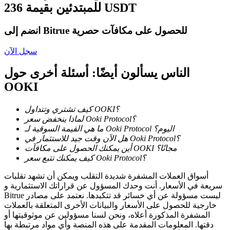
للمبتدئين بقيمة 236 USDT
كن متداول نسخ
انضم إلى Bitrue للحصول على مكافآت حصرية
استمتع بتقاسم الأرباح وعمولات نسخ التداول
سجل الآن
الناس يسألون أيضًا: أسئلة أخرى حول
OOKI
كيف تشتري وتتداول OOKI؟
لماذا ينخفض سعر Ooki Protocol؟
ما هي القيمة السوقية لـ Ooki Protocol اليوم؟
هل الآن وقت جيد للاستثمار في Ooki Protocol؟
معلومة
أين يمكنك الحصول على مكافآت OOKI مجانًا؟
تحليل البيانات الضخمة بما في ذلك المعلومات التجارية، وما
كيف يمكنك تتبع سعر Ooki Protocol؟
إلى ذلك.
أسواق العملات المشفرة شديدة التقلب ويمكن أن تشهد تقلبات
سريعة في الأسعار. أنت وحدك المسؤول عن قراراتك الاستثمارية و
Bitrue ليست مسؤولة عن أي خسائر قد تتكبدها. نعتمد على مصادر
خارجية للحصول على الأسعار والبيانات الأخرى المتعلقة بالعملات
المشفرة المذكورة أعلاه، ونحن لسنا مسؤولين عن موثوقيتها أو
دقتها. المعلومات المقدمة على هذه المنصة وأي مواد مرتبطة بها