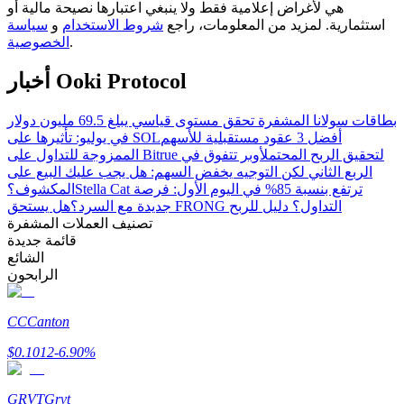
هي لأغراض إعلامية فقط ولا ينبغي اعتبارها نصيحة مالية أو
استثمارية. لمزيد من المعلومات، راجع
شروط الاستخدام
و
سياسة
.
الخصوصية
مرشد
أخبار Ooki Protocol
دليل المبتدئين للعقود الآجلة
بطاقات سولانا المشفرة تحقق مستوى قياسي يبلغ 69.5 مليون دولار
أفضل 3 عقود مستقبلية للأسهم
في يوليو: تأثيرها على SOL
الممزوجة للتداول على Bitrue لتحقيق الربح المحتمل
أوبر تتفوق في
الربع الثاني لكن التوجيه يخفض السهم: هل يجب عليك البيع على
Stella Cat ترتفع بنسبة 85% في اليوم الأول: فرصة
المكشوف؟
هل يستحق FRONG التداول؟ دليل للربح
جديدة مع السرد؟
تصنيف العملات المشفرة
قائمة جديدة
الشائع
الرابحون
استراتيجيات التداول
CC
Canton
تعلم كيفية البقاء مربحة
$
0.1012
-6.90
%
GRVT
Grvt