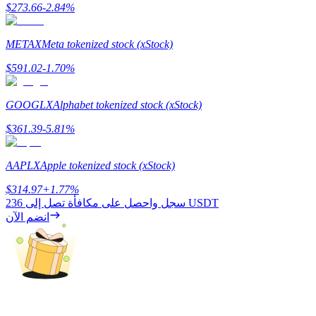
$
273.66
-2.84
%
METAX
Meta tokenized stock (xStock)
التوقيع المساحي
$
591.02
-1.70
%
عوائد عالية والوصول الفوري
GOOGLX
Alphabet tokenized stock (xStock)
$
361.39
-5.81
%
AAPLX
Apple tokenized stock (xStock)
$
314.97
+
1.77
%
236 USDT
سجل واحصل على مكافأة تصل إلى
انضم الآن
Launchpool
الرهان المرن لكسب العملات الرقمية الشهيرة