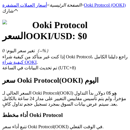
(OOKI)
Ooki Protocol
>
الصفحة الرئيسية
>
أسعار العملات المشفرة
شارك
Ooki Protocol
العقود الآجلة
0
/USD: $
OOKI
السعر
%）
--
（
تغير سعر اليوم
:
0
إذا كنت غير متأكد من كيفية شراء Ooki Protocol، راجع دليلنا الكامل
.
كيفية شراء OOKI
تم تحديث البيانات في الساعة (UTC+8)
سعر Ooki Protocol(OOKI) اليوم
العقود الآجلة USDT
السعر الحالي لـ Ooki Protocol(OOKI) هو $0 دولار. بدأ التداول
مؤخراً، ولم يتم تأسيس مقاييس التغيير على مدار 24 ساعة بالكامل
العقود الآجلة باستخدام USDT كضمان
بعد. سيتم عرض بيانات السوق بمجرد تسجيل حجم تداول كافٍ.
أداء مخطط Ooki Protocol
تتبع أداء سعر Ooki Protocol(OOKI) في الوقت الفعلي.