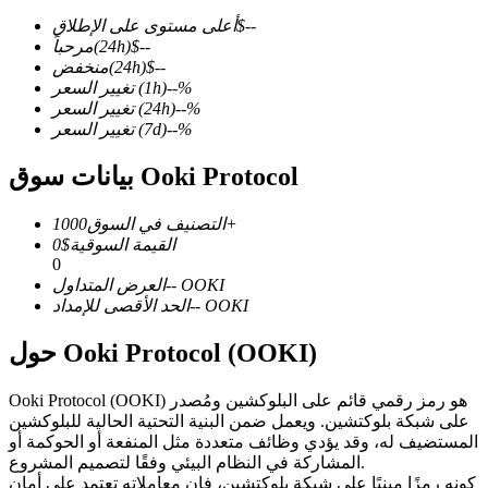
--
$
أعلى مستوى على الإطلاق
--
$
(24h)
مرحباً
--
$
(24h)
منخفض
%
--
(1h)
تغيير السعر
%
--
(24h)
تغيير السعر
العقود الآجلة لـ COIN-M
%
--
(7d)
تغيير السعر
العقود الآجلة للعملات المشفرة
بيانات سوق Ooki Protocol
1000+
التصنيف في السوق
TradFi
القيمة السوقية
$
0
0
مشتقات الأسهم والعملات الأجنبية والمعادن الثمينة والسلع
OOKI
--
العرض المتداول
OOKI
--
الحد الأقصى للإمداد
حول Ooki Protocol (OOKI)
Ooki Protocol (OOKI) هو رمز رقمي قائم على البلوكشين ومُصدر
على شبكة بلوكتشين. ويعمل ضمن البنية التحتية الحالية للبلوكشين
المستضيف له، وقد يؤدي وظائف متعددة مثل المنفعة أو الحوكمة أو
المشاركة في النظام البيئي وفقًا لتصميم المشروع.
كونه رمزًا مبنيًا على شبكة بلوكتشين، فإن معاملاته تعتمد على أمان