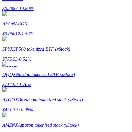
$
0.2887
-10.80
%
يكسب
AEON
AEON
$
0.06012
-1.53
%
SPYX
SP500 tokenized ETF (xStock)
$
775.53
-0.52
%
QQQX
Nasdaq tokenized ETF (xStock)
$
714.92
-1.70
%
خنزير الطاقة
احصل على مكافآت تنافسية يوميًا
AVGOX
Broadcom tokenized stock (xStock)
$
421.39
+
0.98
%
AMZNX
Amazon tokenized stock (xStock)