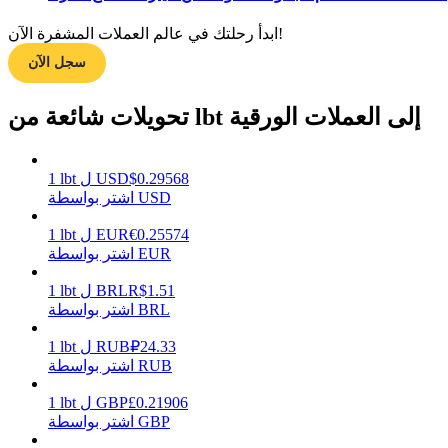
ابدأ رحلتك في عالم العملات المشفرة الآن!
سجل الآن
مرشد
دليل المبتدئين للعقود الآجلة
تحويلات شائعة من lbt إلى العملات الورقية
0.29568
$
USD
ل
lbt
1
اشتر بواسطة USD
0.25574
€
EUR
ل
lbt
1
اشتر بواسطة EUR
1.51
R$
BRL
ل
lbt
1
استراتيجيات التداول
اشتر بواسطة BRL
تعلم كيفية البقاء مربحة
24.33
₽
RUB
ل
lbt
1
اشتر بواسطة RUB
0.21906
£
GBP
ل
lbt
1
اشتر بواسطة GBP