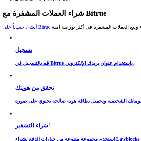
كن متداول نسخ
شراء العملات المشفرة مع Bitrue
استمتع بتقاسم الأرباح وعمولات نسخ التداول
أنشئ حساباً على Bitrue
تسجيل
قم بالتسجيل في Bitrue باستخدام عنوان بريدك الإلكتروني.
معلومة
تحقق من هويتك
شراء التشفير!