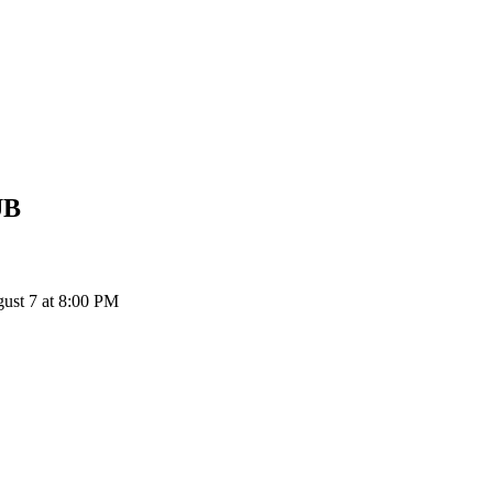
UB
LBT إلى RUB: 1 Lawblocks يتحول إلى ₽24.33 RUB اعتباراً من 0 PM