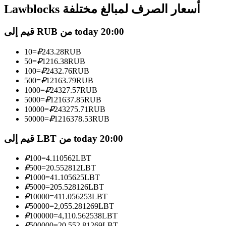
العقود الآجلة USDC
Lawblocks أسعار الصرف لمبالغ مختلفة
العقود الآجلة باستخدام USDC كضمان
قيم إلى RUB من today 20:00
10
=
₽
243.28
RUB
50
=
₽
1216.38
RUB
100
=
₽
2432.76
RUB
500
=
₽
12163.79
RUB
1000
=
₽
24327.57
RUB
5000
=
₽
121637.85
RUB
10000
=
₽
243275.71
RUB
50000
=
₽
1216378.53
RUB
نسخ التداول
قيم إلى LBT من today 20:00
انضم إلى أفضل المتداولين
₽
100
=
4.110562
LBT
₽
500
=
20.552812
LBT
₽
1000
=
41.105625
LBT
₽
5000
=
205.528126
LBT
₽
10000
=
411.056253
LBT
₽
50000
=
2,055.281269
LBT
₽
100000
=
4,110.562538
LBT
₽
500000
=
20,552.81269
LBT