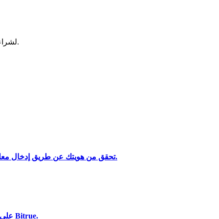
لشراء وبيع العملات المشفرة في أكثر بورصة آمنة.
تحليل البيانات الضخمة بما في ذلك المعلومات التجارية، وما إلى ذلك.
تحقق من هويتك عن طريق إدخال معلوماتك الشخصية وتحميل بطاقة هوية صالحة تحتوي على صورة.
استخدم مجموعة متنوعة من خيارات الدفع لشراء Lawblocks على Bitrue.