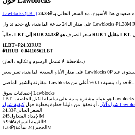
حول Lawblocks
ه صعودي هذا الأسبوع، مع السعر الحالي
Lawblocks (LBT)
لـ 24 ساعة الماضية، بلغ حجم تداول Lawblocks ₽1.38M RUB
العقود الآجلة لـ COIN-M
هو ₽24.33 RUB مقابل 1 LBT
سعر الصرف
LBT إلى RUB
حالياً،
العقود الآجلة للعملات المشفرة
1
LBT
=
₽
24.33
RUB
₽
1
RUB
=
0.04110562
LBT
(ملاحظة: لا تشمل الرسوم و تكاليف الغاز.)
TradFi
مشتقات الأسهم والعملات الأجنبية والمعادن الثمينة والسلع
سبة 0.15%.أعلى من ₽-- RUB.
إحصائيات سوق Lawblocks
Lawblocks ()
شراء الآن
، أو تحقق من دليلنا خطوة بخطوة حول
السعر الحالي
₽
24.33
245M
الإمداد المتداول
5.95B
القيمة السوقية
₽
1.38M
الحجم (24 ساعة)
₽