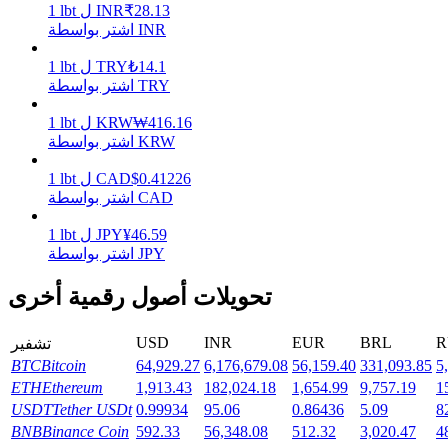
28.13
₹
INR
ل
lbt
1
اشتر بواسطة INR
يكسب
14.1
₺
TRY
ل
lbt
1
اشتر بواسطة TRY
416.16
₩
KRW
ل
lbt
1
اشتر بواسطة KRW
0.41226
$
CAD
ل
lbt
1
اشتر بواسطة CAD
46.59
¥
JPY
ل
lbt
1
اشتر بواسطة JPY
خنزير الطاقة
تحويلات أصول رقمية أخرى
احصل على مكافآت تنافسية يوميًا
USD
INR
EUR
BRL
R
تشفير
BTC
Bitcoin
64,929.27
6,176,679.08
56,159.40
331,093.85
5
ETH
Ethereum
1,913.43
182,024.18
1,654.99
9,757.19
1
USDT
Tether USDt
0.99934
95.06
0.86436
5.09
8
BNB
Binance Coin
592.33
56,348.08
512.32
3,020.47
4