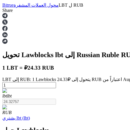
RUB
ل
LBT
محول العملات المشفرة
Bitrue
Share
العقود الآجلة
R
إلى Russian Ruble
lbt
تحويل Lawblocks
1 LBT = ₽24.33 RUB
August 7 at 8:0
العقود الآجلة USDT
lbt
lbt
العقود الآجلة باستخدام USDT كضمان
RUB
)
lbt
(
lbt
يشتري