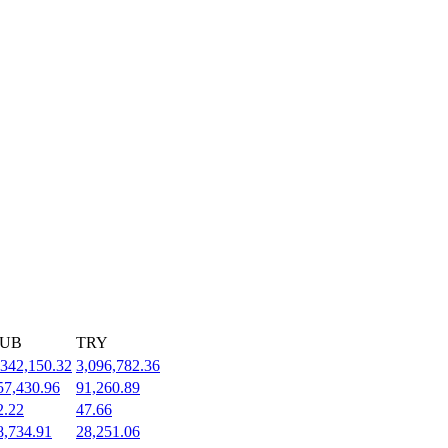
UB
TRY
,342,150.32
3,096,782.36
57,430.96
91,260.89
2.22
47.66
8,734.91
28,251.06