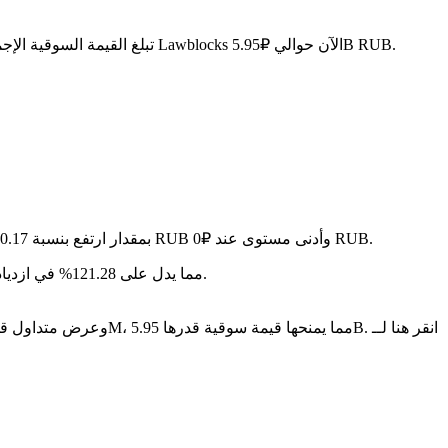
. مع عرض متداول قدره 245M LBT، تبلغ القيمة السوقية الإجمالية لـ Lawblocks الآن حوالي ₽5.95B RUB.
في آخر 24 ساعة، تقلب السعر بنسبة 0.26%، حيث وصل إلى أعلى مستوى عند ₽0 RUB وأدنى مستوى عند ₽0 RUB.
على مدار الأيام السبعة الماضية، تغير سعر Lawblocks بمقدار ارتفع بنسبة 0.17%.
سنة بعد سنة، Lawblocks قد ارتفع بمقدار ₽-- RUB، مما يدل على 121.28% في ازدياد في القيمة.
LBT هو عملة مشفرة مبنية على سلسلة الكتل الخاصة بـ Lawblocks. لديها عرض أقصى قدره 1B، مع إجمالي عرض حالي قدره 1B وعرض متداول قدره 245M، مما يمنحها قيمة سوقية قدرها 5.95B. انقر هنا لــ