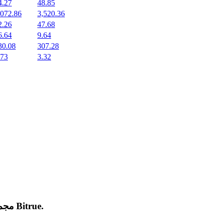
4.27
48.85
,072.86
3,520.36
2.26
47.68
6.64
9.64
30.08
307.28
.73
3.32
.
Bitrue
مجموعة من العملات المشفرة الجديدة المدرجة والرائجة على