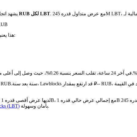
بـ ₽24.33 RUB لكل LBT
يشهد اتجا
على مدار ا
. هذا يعني:
مقارنة بالشهر الماضي، Lawblocks قد زاد بن
بأمان وسهولة.
كيفية شراء LBT