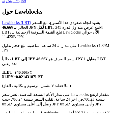
)
lbt
(
lbt
يشتري
حول Lawblocks
يشهد اتجاه صعودي هذا الأسبوع، مع السعر
Lawblocks (LBT)
العقود الآجلة لـ COIN-M
. مع عرض متداول قدره 245M
بـ ¥46.66 JPY لكل LBT
الحالي
LBT، تبلغ القيمة السوقية الإجمالية لـ Lawblocks الآن حوالي
العقود الآجلة للعملات المشفرة
¥11.42B JPY.
على مدار الـ 24 ساعة الماضية، بلغ حجم تداول Lawblocks ¥1.39M
JPY
TradFi
.
هو ¥46.66 JPY مقابل 1 LBT
سعر الصرف
LBT إلى JPY
حالياً،
مشتقات الأسهم والعملات الأجنبية والمعادن الثمينة والسلع
هذا يعني:
1
LBT
=
¥
46.66
JPY
¥
1
JPY
=
0.02143187
LBT
(ملاحظة: لا تشمل الرسوم و تكاليف الغاز.)
على مدار الأيام السبعة الماضية، تغير سعر Lawblocks بمقدار ارتفع
بنسبة 0.23%.
في آخر 24 ساعة، تقلب السعر بنسبة 0.24%، حيث
وصل إلى أعلى مستوى عند ¥0 JPY وأدنى مستوى عند ¥0 JPY.
مقارنة بالشهر الماضي، Lawblocks قد زاد بنسبة 0.21%.أعلى من ¥-