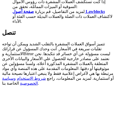
إذا كنت تستكشف العملات المشفرة ذات رؤوس الأموال
السوقية أو الميزات المماثلة، تحقق من:
BTC Welcome Rewards
صفحة أصول Lawblocks
لمزيد من التفاصيل، قم بزيارة
لاكتشاف العملات ذات الصلة والعملات البديلة حسب الفئة أو
Deposit & Trade BTC to Share 25000 USDT prize pool!
الأداء.
تنصل
Deposit CASHCAT & Win
تتميز أسواق العملات المشفرة بالتقلب الشديد ويمكن أن تواجه
Share 500000 CASHCAT prize pool
تقلبات سريعة في الأسعار. أنت وحدك المسؤول عن قراراتك
الاستثمارية وBitrue ليست مسؤولة عن أي خسائر قد تتكبدها. نحن
نعتمد على مصادر خارجية للحصول على الأسعار والبيانات الأخرى
المتعلقة بالعملات المشفرة المذكورة أعلاه، ولسنا مسؤولين عن
موثوقيتها أو دقتها. المعلومات المقدمة على هذه المنصة وأي مواد
Exclusive for BitMart Users
مرتبطة بها هي لأغراض إعلامية فقط ولا ينبغي اعتبارها نصيحة مالية
أو استثمارية. لمزيد من المعلومات، راجع
شروط الاستخدام
وسياسة
Register & Trade to Win 500,000 USDT
الخاصة بنا.
الخصوصية
Precious Metals Trading Carnival
Trade Gold & Silver · 33,333 USDT Bonus