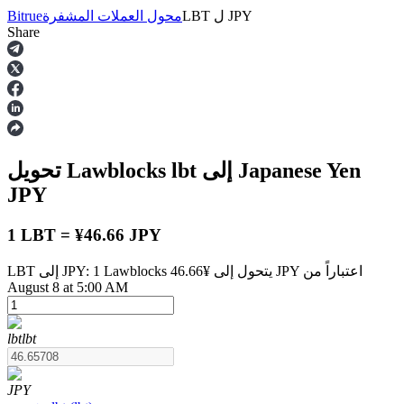
JPY
ل
LBT
محول العملات المشفرة
Bitrue
Share
العقود الآجلة
إلى Japanese Yen
lbt
تحويل Lawblocks
JPY
1 LBT = ¥46.66 JPY
LBT إلى JPY: 1 Lawblocks يتحول إلى ¥46.66 JPY اعتباراً من
العقود الآجلة USDT
August 8 at 5:00 AM
العقود الآجلة باستخدام USDT كضمان
lbt
lbt
JPY