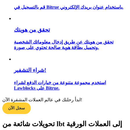
قم بالتسجيل في Bitrue باستخدام عنوان بريدك الإلكتروني.
مرشد
تحقق من هويتك
دليل المبتدئين للعقود الآجلة
تحقق من هويتك عن طريق إدخال معلوماتك الشخصية
وتحميل بطاقة هوية صالحة تحتوي على صورة.
شراء التشفير!
استخدم مجموعة متنوعة من خيارات الدفع لشراء
Lawblocks على Bitrue.
استراتيجيات التداول
ابدأ رحلتك في عالم العملات المشفرة الآن!
تعلم كيفية البقاء مربحة
سجل الآن
تحويلات شائعة من lbt إلى العملات الورقية