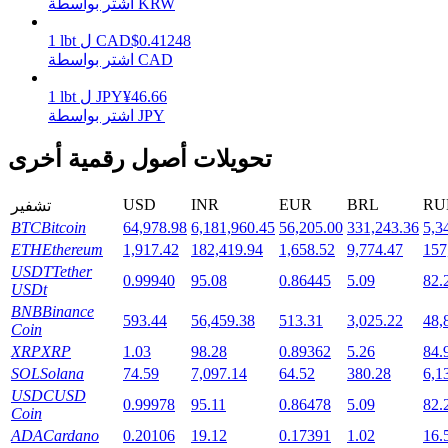
اشتر بواسطة KRW
0.41248
$
CAD
ل
lbt
1
اشتر بواسطة CAD
التوقيع المساحي
46.66
¥
JPY
ل
lbt
1
اشتر بواسطة JPY
عوائد عالية والوصول الفوري
تحويلات أصول رقمية أخرى
USD
INR
EUR
BRL
RU
تشفير
BTC
Bitcoin
64,978.98
6,181,960.45
56,205.00
331,243.36
5,3
ETH
Ethereum
1,917.42
182,419.94
1,658.52
9,774.47
157
USDT
Tether
0.99940
95.08
0.86445
5.09
82.
USDt
BNB
Binance
Launchpool
593.44
56,459.38
513.31
3,025.22
48,
Coin
XRP
XRP
1.03
98.28
0.89362
5.26
84.
الرهان المرن لكسب العملات الرقمية الشهيرة
SOL
Solana
74.59
7,097.14
64.52
380.28
6,1
USDC
USD
0.99978
95.11
0.86478
5.09
82.
Coin
ADA
Cardano
0.20106
19.12
0.17391
1.02
16.