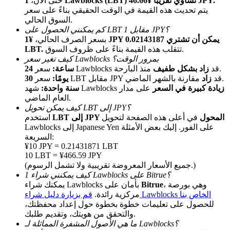
1 Lawblocks (LBT) تساوي تقريبًا ¥46.66 JPY.
حتى الآن،
يتم تحديث هذه القيمة في الوقت الحقيقي بناءً على سعر
السوق الحالي.
كم يمكنني الحصول على LBT مقابل 1 JPY؟
بسعر الصرف الحالي،
¥1 JPY يمكن أن تشتري 0.02143187
تتقلب هذه القيمة بناءً على ظروف السوق.
LBT.
كيف تغير سعر Lawblocks بمرور الوقت؟
منذ البارحة.
سعر Lawblocks قد
زاد بشكل طفيف
24 ساعة:
مقارنة بالشهر الماضي.
سعر LBT مقابل JPY قد
زاد
30 يومًا:
زيادة كبيرة في السعر
على مدار
شهد Lawblocks
سنة واحدة:
الإحالة
العام الماضي.
قم بدعوة صديق لتحصل على مكافآت نقدية
كيف يمكن تحويل LBT إلى JPY؟
LBT إلى JPY المحول
في أعلى هذه الصفحة لتحويل
استخدم
BTC Welcome Rewards
Lawblocks إلى Japanese Yen على الفور. إليك بعض الأمثلة
السريعة:
¥10 JPY = 0.21431871 LBT
10 LBT = ¥466.59 JPY
(جميع الأسعار المعروضة تقريبية ولا تشمل الرسوم.)
كيف يمكنني شراء 1 Lawblocks على Bitrue؟
، وهي بورصة
Bitrue
يمكنك شراء Lawblocks بأمان على
قم بزيارة دليل شراء Lawblocks الخاص بنا
مركزية رائدة.
للحصول على تعليمات خطوة بخطوة حول إعداد محفظتك،
والتحقق من هويتك، وتقديم طلبك.
ما هي الأصول المشفرة المماثلة لـ Lawblocks؟