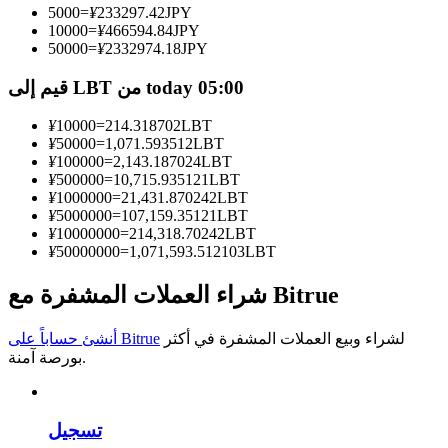
5000
=
¥
233297.42
JPY
10000
=
¥
466594.84
JPY
كن متداول نسخ
50000
=
¥
2332974.18
JPY
استمتع بتقاسم الأرباح وعمولات نسخ التداول
قيم إلى LBT من today 05:00
¥
10000
=
214.318702
LBT
¥
50000
=
1,071.593512
LBT
¥
100000
=
2,143.187024
LBT
¥
500000
=
10,715.935121
LBT
¥
1000000
=
21,431.870242
LBT
¥
5000000
=
107,159.35121
LBT
¥
10000000
=
214,318.70242
LBT
¥
50000000
=
1,071,593.512103
LBT
معلومة
شراء العملات المشفرة مع Bitrue
تحليل البيانات الضخمة بما في ذلك المعلومات التجارية، وما
إلى ذلك.
لشراء وبيع العملات المشفرة في أكثر
أنشئ حساباً على Bitrue
بورصة آمنة.
تسجيل