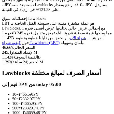
العقود الآجلة USDC
سنة بعد سنة، Lawblocks قد ارتفع بمقدار ¥-- JPY، مما يدل
- JPY.
العقود الآجلة باستخدام USDC كضمان
على 121.28% في ازدياد في القيمة.
إحصائيات سوق Lawblocks
LBT هو عملة مشفرة مبنية على سلسلة الكتل الخاصة بـ
Lawblocks. لديها عرض أقصى قدره 1B، مع إجمالي عرض حالي
قدره 1B وعرض متداول قدره 245M، مما يمنحها قيمة سوقية قدرها
11.42B. انقر هنا لــ
شراء الآن
، أو تحقق من دليلنا خطوة بخطوة
بأمان وسهولة.
كيفية شراء Lawblocks (LBT)
حول
السعر الحالي
¥
46.66
245M
الإمداد المتداول
11.42B
القيمة السوقية
¥
نسخ التداول
1.39M
الحجم (24 ساعة)
¥
انضم إلى أفضل المتداولين
Lawblocks أسعار الصرف لمبالغ مختلفة
قيم إلى JPY من today 05:00
10
=
¥
466.59
JPY
50
=
¥
2332.97
JPY
100
=
¥
4665.95
JPY
500
=
¥
23329.74
JPY
1000
=
¥
46659.48
JPY