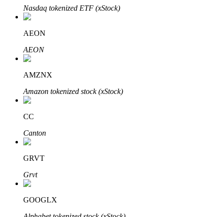
Nasdaq tokenized ETF (xStock)
AEON
AEON
الاستثمار التلقائي
AMZNX
احصل على أرباح طويلة الأجل وفوائد مرنة
Amazon tokenized stock (xStock)
CC
Canton
GRVT
Grvt
تعلم الستاكينغ
GOOGLX
تعرف على كيفية كسب الدخل السلبي
Alphabet tokenized stock (xStock)