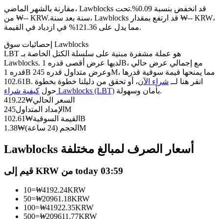
العقود الآجلة USDC
مقارنة بالشهر الماضي، Lawblocks قد انخفض بنسبة 0.09%.تحت
العقود الآجلة باستخدام USDC كضمان
سنة بعد سنة، Lawblocks قد ارتفع بمقدار ₩-- KRW،
من ₩-- KRW.
مما يدل على 121.36% في ازدياد في القيمة.
إحصائيات سوق Lawblocks
LBT هو عملة مشفرة مبنية على سلسلة الكتل الخاصة بـ
Lawblocks. لديها عرض أقصى قدره 1B، مع إجمالي عرض حالي
قدره 1B وعرض متداول قدره 245M، مما يمنحها قيمة سوقية قدرها
102.61B. انقر هنا لــ
شراء الآن
، أو تحقق من دليلنا خطوة بخطوة
بأمان وسهولة.
كيفية شراء Lawblocks (LBT)
حول
السعر الحالي
₩
419.22
245M
الإمداد المتداول
نسخ التداول
102.61B
القيمة السوقية
₩
1.38M
الحجم (24 ساعة)
₩
انضم إلى أفضل المتداولين
Lawblocks أسعار الصرف لمبالغ مختلفة
قيم إلى KRW من today 03:59
10
=
₩
4192.24
KRW
50
=
₩
20961.18
KRW
100
=
₩
41922.35
KRW
500
=
₩
209611.77
KRW