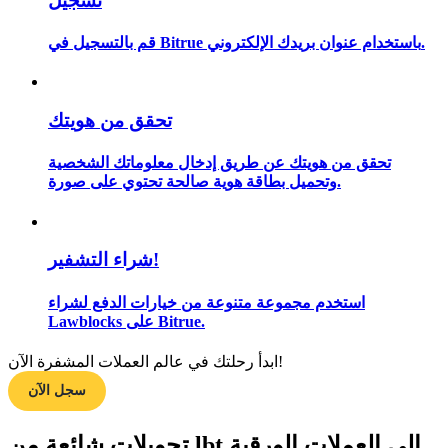
تسجيل
قم بالتسجيل في Bitrue باستخدام عنوان بريدك الإلكتروني.
مرشد
دليل المبتدئين للعقود الآجلة
تحقق من هويتك
تحقق من هويتك عن طريق إدخال معلوماتك الشخصية
وتحميل بطاقة هوية صالحة تحتوي على صورة.
شراء التشفير!
استخدم مجموعة متنوعة من خيارات الدفع لشراء
Lawblocks على Bitrue.
استراتيجيات التداول
تعلم كيفية البقاء مربحة
ابدأ رحلتك في عالم العملات المشفرة الآن!
سجل الآن
تحويلات شائعة من lbt إلى العملات الورقية