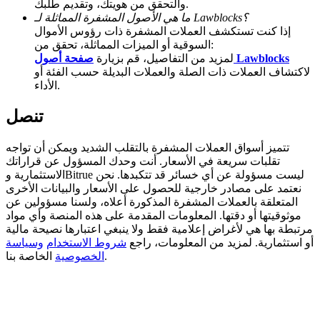
والتحقق من هويتك، وتقديم طلبك.
ما هي الأصول المشفرة المماثلة لـ Lawblocks؟
Deposit CASHCAT & Win
إذا كنت تستكشف العملات المشفرة ذات رؤوس الأموال
السوقية أو الميزات المماثلة، تحقق من:
Share 500000 CASHCAT prize pool
صفحة أصول Lawblocks
لمزيد من التفاصيل، قم بزيارة
لاكتشاف العملات ذات الصلة والعملات البديلة حسب الفئة أو
الأداء.
Exclusive for BitMart Users
تنصل
Register & Trade to Win 500,000 USDT
تتميز أسواق العملات المشفرة بالتقلب الشديد ويمكن أن تواجه
تقلبات سريعة في الأسعار. أنت وحدك المسؤول عن قراراتك
الاستثمارية وBitrue ليست مسؤولة عن أي خسائر قد تتكبدها. نحن
نعتمد على مصادر خارجية للحصول على الأسعار والبيانات الأخرى
Precious Metals Trading Carnival
المتعلقة بالعملات المشفرة المذكورة أعلاه، ولسنا مسؤولين عن
موثوقيتها أو دقتها. المعلومات المقدمة على هذه المنصة وأي مواد
Trade Gold & Silver · 33,333 USDT Bonus
مرتبطة بها هي لأغراض إعلامية فقط ولا ينبغي اعتبارها نصيحة مالية
أو استثمارية. لمزيد من المعلومات، راجع
شروط الاستخدام
وسياسة
الخاصة بنا.
الخصوصية
USDT New User Exclusive 10% APR
USDT Flexible Staking | Daily Rewards