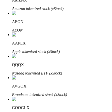
AMZNX
Amazon tokenized stock (xStock)
AEON
AEON
الاستثمار التلقائي
AAPLX
احصل على أرباح طويلة الأجل وفوائد مرنة
Apple tokenized stock (xStock)
QQQX
Nasdaq tokenized ETF (xStock)
AVGOX
Broadcom tokenized stock (xStock)
تعلم الستاكينغ
تعرف على كيفية كسب الدخل السلبي
GOOGLX