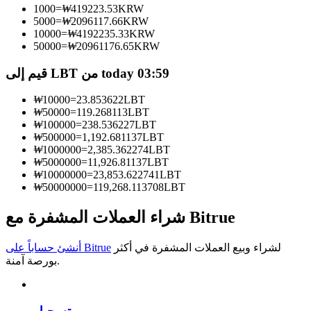
1000
=
₩
419223.53
KRW
5000
=
₩
2096117.66
KRW
كن متداول نسخ
10000
=
₩
4192235.33
KRW
50000
=
₩
20961176.65
KRW
استمتع بتقاسم الأرباح وعمولات نسخ التداول
قيم إلى LBT من today 03:59
₩
10000
=
23.853622
LBT
₩
50000
=
119.268113
LBT
₩
100000
=
238.536227
LBT
₩
500000
=
1,192.681137
LBT
₩
1000000
=
2,385.362274
LBT
₩
5000000
=
11,926.81137
LBT
₩
10000000
=
23,853.622741
LBT
₩
50000000
=
119,268.113708
LBT
معلومة
تحليل البيانات الضخمة بما في ذلك المعلومات التجارية، وما
شراء العملات المشفرة مع Bitrue
إلى ذلك.
لشراء وبيع العملات المشفرة في أكثر
أنشئ حساباً على Bitrue
بورصة آمنة.