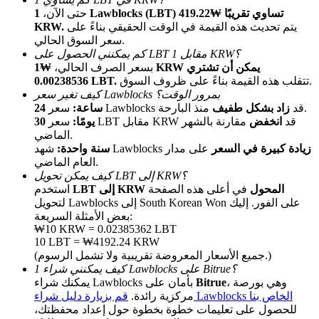
حتى الآن،
1 Lawblocks (LBT) تساوي تقريبًا ₩419.22
يتم تحديث هذه القيمة في الوقت الحقيقي بناءً على
KRW.
سعر السوق الحالي.
كم يمكنني الحصول على LBT مقابل 1 KRW؟
بسعر الصرف الحالي،
₩1 KRW يمكن أن تشتري
تتقلب هذه القيمة بناءً على ظروف السوق.
0.00238536 LBT.
كيف تغير سعر Lawblocks بمرور الوقت؟
منذ البارحة.
سعر Lawblocks قد
زاد بشكل طفيف
24 ساعة:
سعر LBT مقابل KRW قد
انخفض
مقارنة بالشهر
30 يومًا:
الإحالة
الماضي.
قم بدعوة صديق لتحصل على مكافآت نقدية
زيادة كبيرة في السعر
على مدار
شهد Lawblocks
سنة واحدة:
العام الماضي.
Deposit CASHCAT & Win
كيف يمكن تحويل LBT إلى KRW؟
LBT إلى KRW المحول
في أعلى هذه الصفحة
استخدم
لتحويل Lawblocks إلى South Korean Won على الفور. إليك
بعض الأمثلة السريعة:
₩10 KRW = 0.02385362 LBT
10 LBT = ₩4192.24 KRW
(جميع الأسعار المعروضة تقريبية ولا تشمل الرسوم.)
كيف يمكنني شراء 1 Lawblocks على Bitrue؟
، وهي بورصة
Bitrue
يمكنك شراء Lawblocks بأمان على
قم بزيارة دليل شراء Lawblocks الخاص بنا
مركزية رائدة.
للحصول على تعليمات خطوة بخطوة حول إعداد محفظتك،