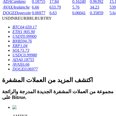
ADA
Cardano
0.18755
17.84
0.16240
0.96392
15.
AVAX
Avalanche
6.66
633.79
5.76
34.23
539
DOGE
Dogecoin
0.06977
6.63
0.06041
0.35859
5.6
USD
INR
EUR
BRL
RUB
TRY
BTC
64,659.17
عمليات احتجاز BTR
ETH
1,905.90
USDT
0.99900
استثمارات حصرية لحاملي BTR
BNB
594.76
XRP
1.04
SOL
73.73
USDC
0.99980
ADA
0.18755
AVAX
6.66
DOGE
0.06977
اكتشف المزيد من العملات المشفرة
القروض
مجموعة من العملات المشفرة الجديدة المدرجة والرائجة
.
Bitrue
على
خدمة الاقتراض المدعومة بالعملات المشفرة