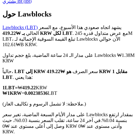
)
lbt
(
lbt
يشتري
حول Lawblocks
يشهد اتجاه صعودي هذا الأسبوع، مع السعر
Lawblocks (LBT)
العقود الآجلة لـ COIN-M
. مع عرض متداول قدره 245M
بـ ₩419.22 KRW لكل LBT
الحالي
LBT، تبلغ القيمة السوقية الإجمالية لـ Lawblocks الآن حوالي
العقود الآجلة للعملات المشفرة
₩102.61B KRW.
على مدار الـ 24 ساعة الماضية، بلغ حجم تداول Lawblocks ₩1.38M
KRW
TradFi
سعر الصرف
هو ₩419.22 KRW مقابل 1
LBT إلى KRW
حالياً،
مشتقات الأسهم والعملات الأجنبية والمعادن الثمينة والسلع
. هذا يعني:
LBT
1
LBT
=
₩
419.22
KRW
₩
1
KRW
=
0.00238536
LBT
(ملاحظة: لا تشمل الرسوم و تكاليف الغاز.)
على مدار الأيام السبعة الماضية، تغير سعر Lawblocks بمقدار ارتفع
بنسبة 0.04%.
في آخر 24 ساعة، تقلب السعر بنسبة 0.03%، حيث
وصل إلى أعلى مستوى عند ₩0 KRW وأدنى مستوى عند ₩0
KRW.