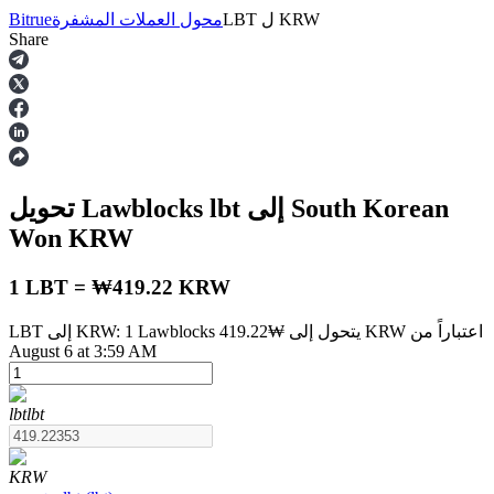
KRW
ل
LBT
محول العملات المشفرة
Bitrue
Share
العقود الآجلة
إلى South Korean
lbt
تحويل Lawblocks
Won
KRW
1 LBT = ₩419.22 KRW
LBT إلى KRW: 1 Lawblocks يتحول إلى ₩419.22 KRW اعتباراً من
العقود الآجلة USDT
August 6 at 3:59 AM
العقود الآجلة باستخدام USDT كضمان
lbt
lbt
KRW