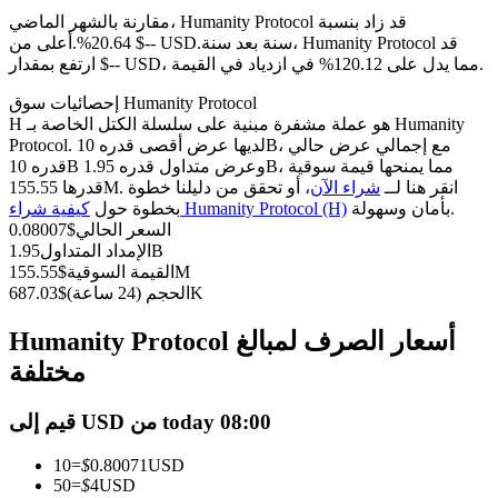
العقود الآجلة USDC
مقارنة بالشهر الماضي، Humanity Protocol قد زاد بنسبة
العقود الآجلة باستخدام USDC كضمان
سنة بعد سنة، Humanity Protocol قد
20.64%.أعلى من $-- USD.
ارتفع بمقدار $-- USD، مما يدل على 120.12% في ازدياد في القيمة.
إحصائيات سوق Humanity Protocol
H هو عملة مشفرة مبنية على سلسلة الكتل الخاصة بـ Humanity
Protocol. لديها عرض أقصى قدره 10B، مع إجمالي عرض حالي
قدره 10B وعرض متداول قدره 1.95B، مما يمنحها قيمة سوقية
قدرها 155.55M. انقر هنا لــ
شراء الآن
، أو تحقق من دليلنا خطوة
بأمان وسهولة.
كيفية شراء Humanity Protocol (H)
بخطوة حول
السعر الحالي
$
0.08007
1.95B
الإمداد المتداول
نسخ التداول
155.55M
القيمة السوقية
$
687.03K
الحجم (24 ساعة)
$
انضم إلى أفضل المتداولين
Humanity Protocol أسعار الصرف لمبالغ
مختلفة
قيم إلى USD من today 08:00
10
=
$
0.80071
USD
50
=
$
4
USD