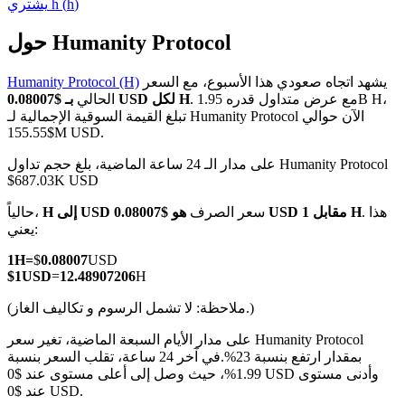
)
h
(
h
يشتري
حول Humanity Protocol
يشهد اتجاه صعودي هذا الأسبوع، مع السعر
Humanity Protocol (H)
العقود الآجلة لـ COIN-M
. مع عرض متداول قدره 1.95B H،
بـ $0.08007 USD لكل H
الحالي
تبلغ القيمة السوقية الإجمالية لـ Humanity Protocol الآن حوالي
العقود الآجلة للعملات المشفرة
$155.55M USD.
على مدار الـ 24 ساعة الماضية، بلغ حجم تداول Humanity Protocol
$687.03K USD
TradFi
. هذا
هو $0.08007 USD مقابل 1 H
سعر الصرف
H إلى USD
حالياً،
مشتقات الأسهم والعملات الأجنبية والمعادن الثمينة والسلع
يعني:
1
H
=
$
0.08007
USD
$
1
USD
=
12.48907206
H
(ملاحظة: لا تشمل الرسوم و تكاليف الغاز.)
على مدار الأيام السبعة الماضية، تغير سعر Humanity Protocol
بمقدار ارتفع بنسبة 23%.
في آخر 24 ساعة، تقلب السعر بنسبة
1.99%، حيث وصل إلى أعلى مستوى عند $0 USD وأدنى مستوى
عند $0 USD.