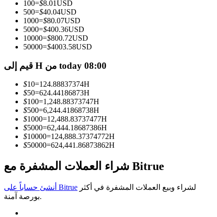
100
=
$
8.01
USD
500
=
$
40.04
USD
كن متداول نسخ
1000
=
$
80.07
USD
5000
=
$
400.36
USD
استمتع بتقاسم الأرباح وعمولات نسخ التداول
10000
=
$
800.72
USD
50000
=
$
4003.58
USD
قيم إلى H من today 08:00
$
10
=
124.88837374
H
$
50
=
624.44186873
H
$
100
=
1,248.88373747
H
$
500
=
6,244.41868738
H
$
1000
=
12,488.83737477
H
$
5000
=
62,444.18687386
H
معلومة
$
10000
=
124,888.37374772
H
$
50000
=
624,441.86873862
H
تحليل البيانات الضخمة بما في ذلك المعلومات التجارية، وما
إلى ذلك.
شراء العملات المشفرة مع Bitrue
لشراء وبيع العملات المشفرة في أكثر
أنشئ حساباً على Bitrue
بورصة آمنة.