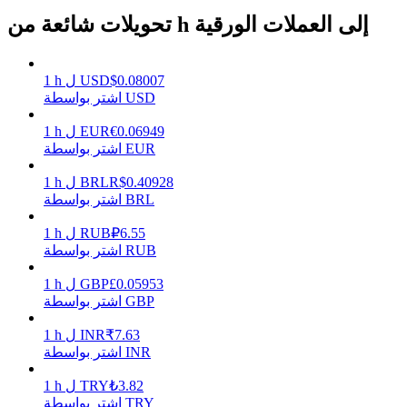
تحويلات شائعة من h إلى العملات الورقية
يكسب
0.08007
$
USD
ل
h
1
اشتر بواسطة USD
0.06949
€
EUR
ل
h
1
اشتر بواسطة EUR
0.40928
R$
BRL
ل
h
1
اشتر بواسطة BRL
6.55
₽
RUB
ل
h
1
اشتر بواسطة RUB
خنزير الطاقة
0.05953
£
GBP
ل
h
1
احصل على مكافآت تنافسية يوميًا
اشتر بواسطة GBP
7.63
₹
INR
ل
h
1
اشتر بواسطة INR
3.82
₺
TRY
ل
h
1
اشتر بواسطة TRY