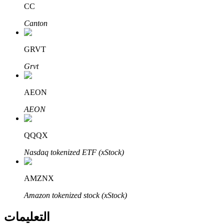
Bitrue
AI
CC
Canton
GRVT
Grvt
شركاء بيترو
AEON
AEON
QQQX
Nasdaq tokenized ETF (xStock)
AMZNX
شركاء Bitrue
Amazon tokenized stock (xStock)
تصل العمولات إلى 65٪!
التعليمات