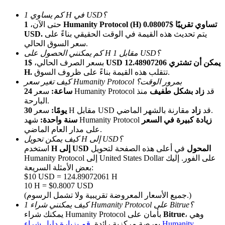
كم يساوي 1 H في USD؟
حتى الآن،
1 Humanity Protocol (H) تساوي تقريبًا $0.08007
يتم تحديث هذه القيمة في الوقت الحقيقي بناءً على
USD.
سعر السوق الحالي.
كم يمكنني الحصول على H مقابل 1 USD؟
بسعر الصرف الحالي،
$1 USD يمكن أن تشتري 12.48907206
تتقلب هذه القيمة بناءً على ظروف السوق.
H.
كيف تغير سعر Humanity Protocol بمرور الوقت؟
الإحالة
سعر Humanity Protocol قد
زاد بشكل طفيف
منذ
24 ساعة:
البارحة.
قم بدعوة صديق لتحصل على مكافآت نقدية
مقارنة بالشهر الماضي.
سعر H مقابل USD قد
زاد
30 يومًا:
زيادة كبيرة في السعر
شهد Humanity Protocol
سنة واحدة:
BTC Welcome Rewards
على مدار العام الماضي.
كيف يمكن تحويل H إلى USD؟
H إلى USD المحول
في أعلى هذه الصفحة لتحويل
استخدم
Humanity Protocol إلى United States Dollar على الفور. إليك
بعض الأمثلة السريعة:
$10 USD = 124.89072061 H
10 H = $0.8007 USD
(جميع الأسعار المعروضة تقريبية ولا تشمل الرسوم.)
كيف يمكنني شراء 1 Humanity Protocol على Bitrue؟
، وهي
Bitrue
يمكنك شراء Humanity Protocol بأمان على
بورصة مركزية رائدة.
قم بزيارة دليل شراء Humanity