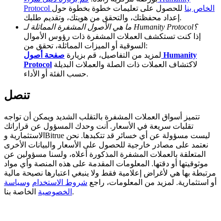
Protocol الخاص بنا
للحصول على تعليمات خطوة بخطوة حول
BTC Welcome Rewards
إعداد محفظتك، والتحقق من هويتك، وتقديم طلبك.
ما هي الأصول المشفرة المماثلة لـ Humanity Protocol؟
Deposit & Trade BTC to Share 25000 USDT prize pool!
إذا كنت تستكشف العملات المشفرة ذات رؤوس الأموال
السوقية أو الميزات المماثلة، تحقق من:
لمزيد من التفاصيل، قم بزيارة
صفحة أصول Humanity
لاكتشاف العملات ذات الصلة والعملات البديلة
Protocol
حسب الفئة أو الأداء.
Deposit CASHCAT & Win
Share 500000 CASHCAT prize pool
تنصل
تتميز أسواق العملات المشفرة بالتقلب الشديد ويمكن أن تواجه
تقلبات سريعة في الأسعار. أنت وحدك المسؤول عن قراراتك
Exclusive for BitMart Users
الاستثمارية وBitrue ليست مسؤولة عن أي خسائر قد تتكبدها. نحن
نعتمد على مصادر خارجية للحصول على الأسعار والبيانات الأخرى
Register & Trade to Win 500,000 USDT
المتعلقة بالعملات المشفرة المذكورة أعلاه، ولسنا مسؤولين عن
موثوقيتها أو دقتها. المعلومات المقدمة على هذه المنصة وأي مواد
مرتبطة بها هي لأغراض إعلامية فقط ولا ينبغي اعتبارها نصيحة مالية
أو استثمارية. لمزيد من المعلومات، راجع
شروط الاستخدام
وسياسة
الخاصة بنا.
الخصوصية
Precious Metals Trading Carnival
Trade Gold & Silver · 33,333 USDT Bonus