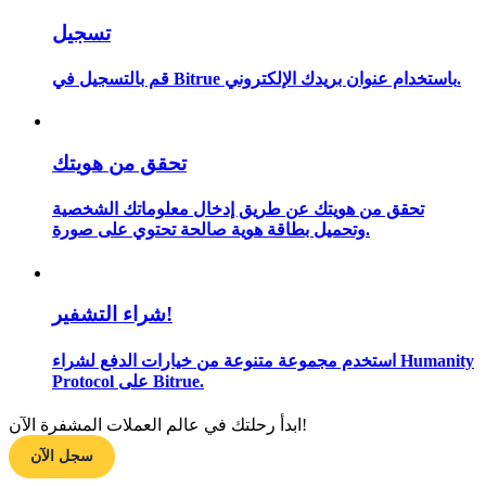
تسجيل
قم بالتسجيل في Bitrue باستخدام عنوان بريدك الإلكتروني.
مرشد
دليل المبتدئين للعقود الآجلة
تحقق من هويتك
تحقق من هويتك عن طريق إدخال معلوماتك الشخصية
وتحميل بطاقة هوية صالحة تحتوي على صورة.
شراء التشفير!
استراتيجيات التداول
استخدم مجموعة متنوعة من خيارات الدفع لشراء Humanity
Protocol على Bitrue.
تعلم كيفية البقاء مربحة
ابدأ رحلتك في عالم العملات المشفرة الآن!
سجل الآن