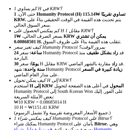
كم يساوي 1 H في KRW؟
حتى الآن،
1 Humanity Protocol (H) تساوي تقريبًا ₩115.14
يتم تحديث هذه القيمة في الوقت الحقيقي بناءً على
KRW.
سعر السوق الحالي.
كم يمكنني الحصول على H مقابل 1 KRW؟
بسعر الصرف الحالي،
₩1 KRW يمكن أن تشتري
تتقلب هذه القيمة بناءً على ظروف السوق.
0.00868501 H.
كيف تغير سعر Humanity Protocol بمرور الوقت؟
الإحالة
سعر Humanity Protocol قد
زاد بشكل طفيف
منذ
24 ساعة:
البارحة.
قم بدعوة صديق لتحصل على مكافآت نقدية
مقارنة بالشهر الماضي.
سعر H مقابل KRW قد
زاد
30 يومًا:
زيادة كبيرة في السعر
شهد Humanity Protocol
سنة واحدة:
BTC Welcome Rewards
على مدار العام الماضي.
كيف يمكن تحويل H إلى KRW؟
H إلى KRW المحول
في أعلى هذه الصفحة لتحويل
استخدم
Humanity Protocol إلى South Korean Won على الفور. إليك
بعض الأمثلة السريعة:
₩10 KRW = 0.08685014 H
10 H = ₩1151.41 KRW
(جميع الأسعار المعروضة تقريبية ولا تشمل الرسوم.)
كيف يمكنني شراء 1 Humanity Protocol على Bitrue؟
، وهي
Bitrue
يمكنك شراء Humanity Protocol بأمان على
بورصة مركزية رائدة.
قم بزيارة دليل شراء Humanity