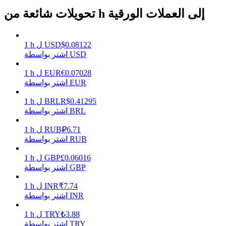
تحويلات شائعة من h إلى العملات الورقية
يكسب
0.08122
$
USD
ل
h
1
اشتر بواسطة USD
0.07028
€
EUR
ل
h
1
اشتر بواسطة EUR
0.41295
R$
BRL
ل
h
1
اشتر بواسطة BRL
6.71
₽
RUB
ل
h
1
اشتر بواسطة RUB
خنزير الطاقة
0.06016
£
GBP
ل
h
1
احصل على مكافآت تنافسية يوميًا
اشتر بواسطة GBP
7.74
₹
INR
ل
h
1
اشتر بواسطة INR
3.88
₺
TRY
ل
h
1
اشتر بواسطة TRY