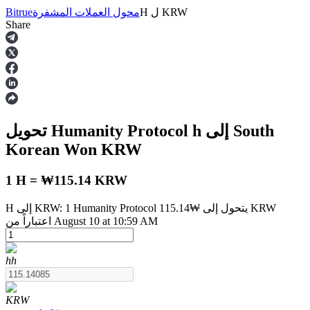
KRW
ل
H
محول العملات المشفرة
Bitrue
Share
العقود الآجلة
إلى South
h
تحويل Humanity Protocol
Korean Won
KRW
1 H = ₩115.14 KRW
H إلى KRW: 1 Humanity Protocol يتحول إلى ₩115.14 KRW
العقود الآجلة USDT
اعتباراً من August 10 at 10:59 AM
العقود الآجلة باستخدام USDT كضمان
h
h
KRW