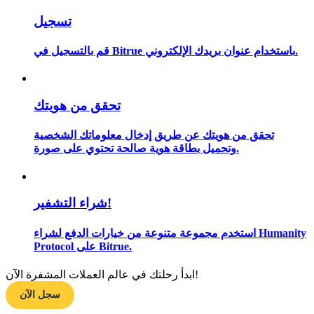
تسجيل
قم بالتسجيل في Bitrue باستخدام عنوان بريدك الإلكتروني.
مرشد
دليل المبتدئين للعقود الآجلة
تحقق من هويتك
تحقق من هويتك عن طريق إدخال معلوماتك الشخصية
وتحميل بطاقة هوية صالحة تحتوي على صورة.
شراء التشفير!
استراتيجيات التداول
استخدم مجموعة متنوعة من خيارات الدفع لشراء Humanity
Protocol على Bitrue.
تعلم كيفية البقاء مربحة
ابدأ رحلتك في عالم العملات المشفرة الآن!
سجل الآن