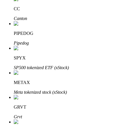
CC
Canton
PIPEDOG
الاستثمار التلقائي
Pipedog
احصل على أرباح طويلة الأجل وفوائد مرنة
SPYX
SP500 tokenized ETF (xStock)
METAX
Meta tokenized stock (xStock)
GRVT
تعلم الستاكينغ
Grvt
تعرف على كيفية كسب الدخل السلبي