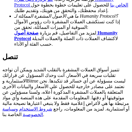
Protocol الخاص بنا
للحصول على تعليمات خطوة بخطوة حول
BTC Welcome Rewards
إعداد محفظتك، والتحقق من هويتك، وتقديم طلبك.
ما هي الأصول المشفرة المماثلة لـ Humanity Protocol؟
Deposit & Trade BTC to Share 25000 USDT prize pool!
إذا كنت تستكشف العملات المشفرة ذات رؤوس الأموال
السوقية أو الميزات المماثلة، تحقق من:
لمزيد من التفاصيل، قم بزيارة
صفحة أصول Humanity
لاكتشاف العملات ذات الصلة والعملات البديلة
Protocol
حسب الفئة أو الأداء.
Deposit CASHCAT & Win
Share 500000 CASHCAT prize pool
تنصل
تتميز أسواق العملات المشفرة بالتقلب الشديد ويمكن أن تواجه
تقلبات سريعة في الأسعار. أنت وحدك المسؤول عن قراراتك
Exclusive for BitMart Users
الاستثمارية وBitrue ليست مسؤولة عن أي خسائر قد تتكبدها. نحن
نعتمد على مصادر خارجية للحصول على الأسعار والبيانات الأخرى
Register & Trade to Win 500,000 USDT
المتعلقة بالعملات المشفرة المذكورة أعلاه، ولسنا مسؤولين عن
موثوقيتها أو دقتها. المعلومات المقدمة على هذه المنصة وأي مواد
مرتبطة بها هي لأغراض إعلامية فقط ولا ينبغي اعتبارها نصيحة مالية
أو استثمارية. لمزيد من المعلومات، راجع
شروط الاستخدام
وسياسة
الخاصة بنا.
الخصوصية
Precious Metals Trading Carnival
Trade Gold & Silver · 33,333 USDT Bonus