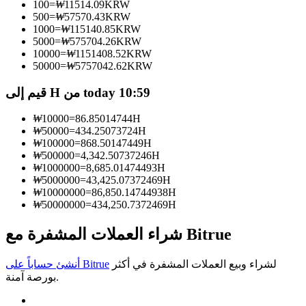
100
=
₩
11514.09
KRW
500
=
₩
57570.43
KRW
كن متداول نسخ
1000
=
₩
115140.85
KRW
5000
=
₩
575704.26
KRW
استمتع بتقاسم الأرباح وعمولات نسخ التداول
10000
=
₩
1151408.52
KRW
50000
=
₩
5757042.62
KRW
قيم إلى H من today 10:59
₩
10000
=
86.85014744
H
₩
50000
=
434.25073724
H
₩
100000
=
868.50147449
H
₩
500000
=
4,342.50737246
H
₩
1000000
=
8,685.01474493
H
₩
5000000
=
43,425.07372469
H
معلومة
₩
10000000
=
86,850.14744938
H
₩
50000000
=
434,250.7372469
H
تحليل البيانات الضخمة بما في ذلك المعلومات التجارية، وما
إلى ذلك.
شراء العملات المشفرة مع Bitrue
لشراء وبيع العملات المشفرة في أكثر
أنشئ حساباً على Bitrue
بورصة آمنة.