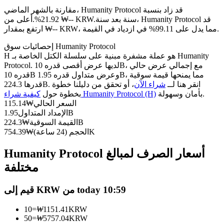
العقود الآجلة USDC
مقارنة بالشهر الماضي، Humanity Protocol قد زاد بنسبة
العقود الآجلة باستخدام USDC كضمان
سنة بعد سنة، Humanity Protocol قد
21.92%.أعلى من ₩-- KRW.
ارتفع بمقدار ₩-- KRW، مما يدل على 99.11% في ازدياد في القيمة.
إحصائيات سوق Humanity Protocol
H هو عملة مشفرة مبنية على سلسلة الكتل الخاصة بـ Humanity
Protocol. لديها عرض أقصى قدره 10B، مع إجمالي عرض حالي
قدره 10B وعرض متداول قدره 1.95B، مما يمنحها قيمة سوقية
قدرها 224.3B. انقر هنا لــ
شراء الآن
، أو تحقق من دليلنا خطوة
بأمان وسهولة.
كيفية شراء Humanity Protocol (H)
بخطوة حول
السعر الحالي
₩
115.14
1.95B
الإمداد المتداول
نسخ التداول
224.3B
القيمة السوقية
₩
754.39K
الحجم (24 ساعة)
₩
انضم إلى أفضل المتداولين
Humanity Protocol أسعار الصرف لمبالغ
مختلفة
قيم إلى KRW من today 10:59
10
=
₩
1151.41
KRW
50
=
₩
5757.04
KRW