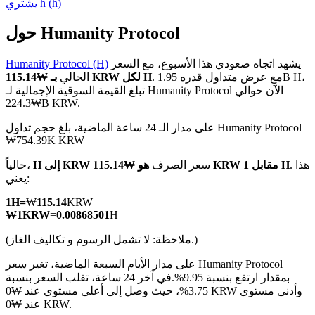
)
h
(
h
يشتري
حول Humanity Protocol
يشهد اتجاه صعودي هذا الأسبوع، مع السعر
Humanity Protocol (H)
العقود الآجلة لـ COIN-M
. مع عرض متداول قدره 1.95B H،
بـ ₩115.14 KRW لكل H
الحالي
تبلغ القيمة السوقية الإجمالية لـ Humanity Protocol الآن حوالي
العقود الآجلة للعملات المشفرة
₩224.3B KRW.
على مدار الـ 24 ساعة الماضية، بلغ حجم تداول Humanity Protocol
₩754.39K KRW
TradFi
. هذا
هو ₩115.14 KRW مقابل 1 H
سعر الصرف
H إلى KRW
حالياً،
مشتقات الأسهم والعملات الأجنبية والمعادن الثمينة والسلع
يعني:
1
H
=
₩
115.14
KRW
₩
1
KRW
=
0.00868501
H
(ملاحظة: لا تشمل الرسوم و تكاليف الغاز.)
على مدار الأيام السبعة الماضية، تغير سعر Humanity Protocol
بمقدار ارتفع بنسبة 9.95%.
في آخر 24 ساعة، تقلب السعر بنسبة
3.75%، حيث وصل إلى أعلى مستوى عند ₩0 KRW وأدنى مستوى
عند ₩0 KRW.