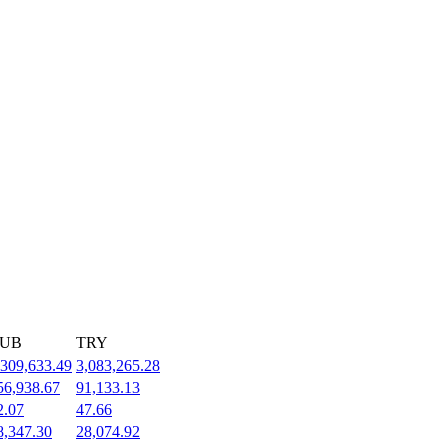
UB
TRY
,309,633.49
3,083,265.28
56,938.67
91,133.13
2.07
47.66
8,347.30
28,074.92