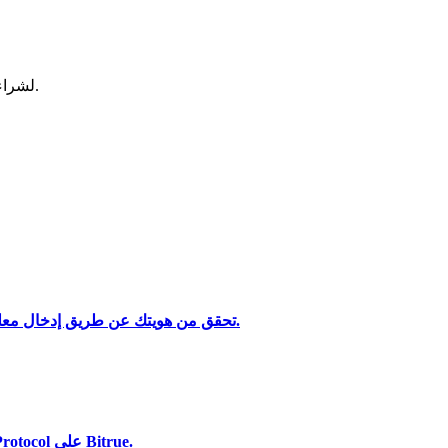
لشراء وبيع العملات المشفرة في أكثر بورصة آمنة.
تحليل البيانات الضخمة بما في ذلك المعلومات التجارية، وما إلى ذلك.
تحقق من هويتك عن طريق إدخال معلوماتك الشخصية وتحميل بطاقة هوية صالحة تحتوي على صورة.
استخدم مجموعة متنوعة من خيارات الدفع لشراء Humanity Protocol على Bitrue.