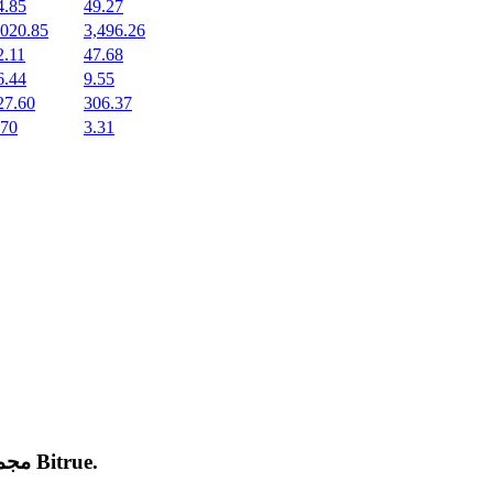
4.85
49.27
,020.85
3,496.26
2.11
47.68
6.44
9.55
27.60
306.37
.70
3.31
.
Bitrue
مجموعة من العملات المشفرة الجديدة المدرجة والرائجة على