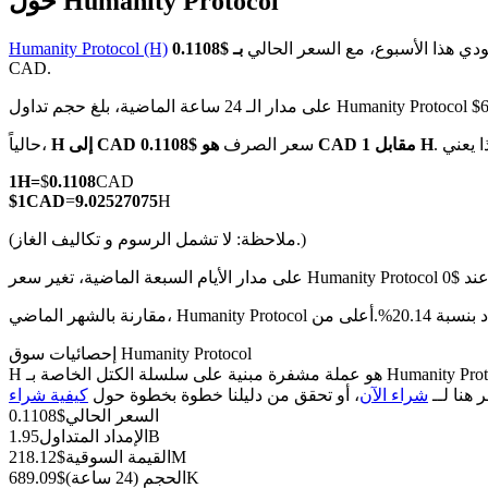
حول Humanity Protocol
دي هذا الأسبوع، مع السعر الحالي
Humanity Protocol (H)
CAD.
 بلغ حجم تداول Humanity Protocol $689.09K CAD
العقود الآجلة لـ COIN-M
هو $0.1108 CAD مقابل 1 H
سعر الصرف
H إلى CAD
حالياً،
العقود الآجلة للعملات المشفرة
1
H
=
$
0.1108
CAD
$
1
CAD
=
9.02527075
H
TradFi
(ملاحظة: لا تشمل الرسوم و تكاليف الغاز.)
مشتقات الأسهم والعملات الأجنبية والمعادن الثمينة والسلع
إحصائيات سوق Humanity Protocol
H هو عملة مشفرة مبنية على سلسلة الكتل الخاصة بـ Humanity Protocol. لديها عرض أقصى قدره 10B، مع إجمالي عرض حالي قدره 10B وعرض متداول قدره 1.95B، مما يمنحها قيمة سوقية قدرها 218.12M.
ر هنا لــ
شراء الآن
، أو تحقق من دليلنا خطوة بخطوة حول
السعر الحالي
$
0.1108
1.95B
الإمداد المتداول
218.12M
القيمة السوقية
$
689.09K
الحجم (24 ساعة)
$