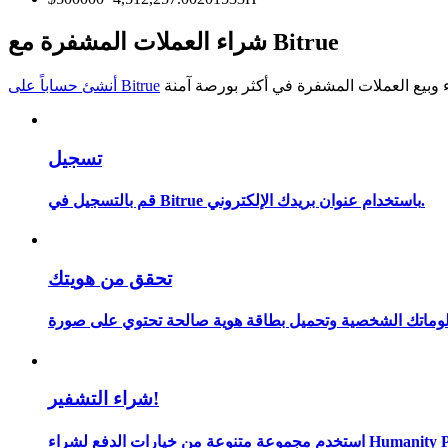
كن متداول نسخ
شراء العملات المشفرة مع Bitrue
استمتع بتقاسم الأرباح وعمولات نسخ التداول
أنشئ حساباً على Bitrue
تسجيل
قم بالتسجيل في Bitrue باستخدام عنوان بريدك الإلكتروني.
معلومة
تحقق من هويتك
شراء التشفير!