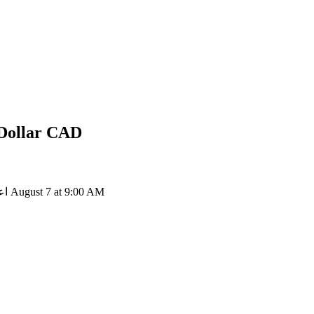
CAD
إلى lar
H إلى CAD: 1 Humanity Protocol يتحول إلى $0.1123 CAD اعتباراً من August 7 at 9:00 AM