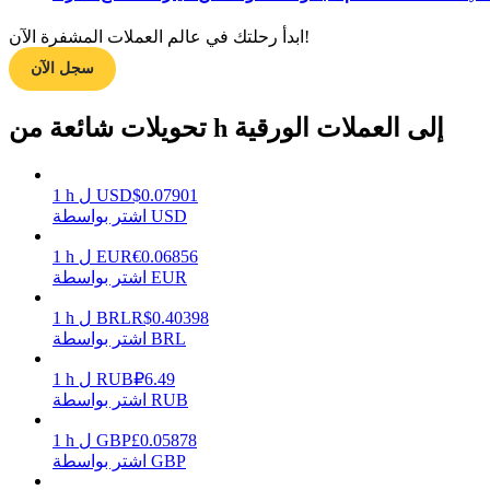
ابدأ رحلتك في عالم العملات المشفرة الآن!
سجل الآن
مرشد
دليل المبتدئين للعقود الآجلة
تحويلات شائعة من h إلى العملات الورقية
0.07901
$
USD
ل
h
1
اشتر بواسطة USD
0.06856
€
EUR
ل
h
1
اشتر بواسطة EUR
0.40398
R$
BRL
ل
h
1
استراتيجيات التداول
اشتر بواسطة BRL
تعلم كيفية البقاء مربحة
6.49
₽
RUB
ل
h
1
اشتر بواسطة RUB
0.05878
£
GBP
ل
h
1
اشتر بواسطة GBP