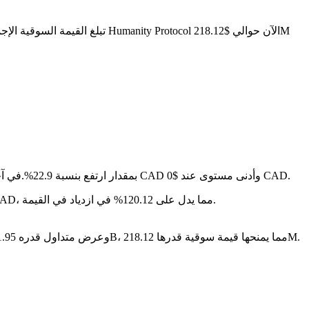
في آخر 24 ساعة، تقلب السعر بنسبة 0.11%، حيث وصل إلى أعلى مستوى عند $0 CAD وأدنى مستوى عند $0 CAD.
على مدار الأيام السبعة الماضية، تغير سعر Humanity Protocol بمقدار ارتفع بنسبة 22.9%.
سنة بعد سنة، Humanity Protocol قد ارتفع بمقدار $-- CAD، مما يدل على 120.12% في ازدياد في القيمة.