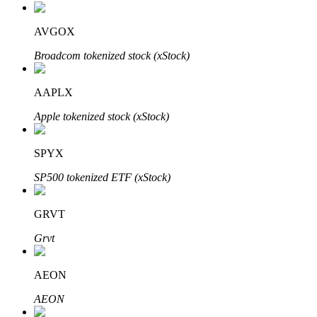
AVGOX
Broadcom tokenized stock (xStock)
عمليات احتجاز BTR
استثمارات حصرية لحاملي BTR
AAPLX
Apple tokenized stock (xStock)
SPYX
SP500 tokenized ETF (xStock)
GRVT
القروض
Grvt
خدمة الاقتراض المدعومة بالعملات المشفرة
AEON
AEON