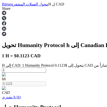
CAD
ل
H
محول العملات المشفرة
Bitrue
Share
العقود الآجلة
Canadian Dol
h
تحويل Humanity Protocol
1 H = $0.1123 CAD
العقود الآجلة USDT
h
h
العقود الآجلة باستخدام USDT كضمان
CAD
)
h
(
h
يشتري