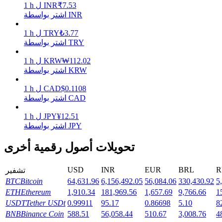
7.53
₹
INR
ل
h
1
اشتر بواسطة INR
يكسب
3.77
₺
TRY
ل
h
1
اشتر بواسطة TRY
112.02
₩
KRW
ل
h
1
اشتر بواسطة KRW
0.1108
$
CAD
ل
h
1
اشتر بواسطة CAD
12.51
¥
JPY
ل
h
1
اشتر بواسطة JPY
خنزير الطاقة
تحويلات أصول رقمية أخرى
احصل على مكافآت تنافسية يوميًا
USD
INR
EUR
BRL
R
تشفير
BTC
Bitcoin
64,631.96
6,156,492.05
56,084.06
330,430.92
5
ETH
Ethereum
1,910.34
181,969.56
1,657.69
9,766.66
1
USDT
Tether USDt
0.99911
95.17
0.86698
5.10
8
BNB
Binance Coin
588.51
56,058.44
510.67
3,008.76
4