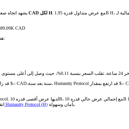
. مع عرض متداول قدره 1.95B H، تبلغ القيمة السوقية الإجمالية لـ Humanity Protocol الآن حوالي $218.12M
بـ $0.1108 CAD لكل H
يشهد اتجاه صعو
على مدار الـ 24 ساعة الماضية،
. هذا يعني:
مقارنة بالشهر الماضي، Humanity Protocol قد زاد بنسبة 20.14%.أعلى من $-- CAD.
بأمان وسهولة.
كيفية شراء Humanity Protocol (H)
انق