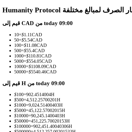
العقود الآجلة USDC
Humanity Pr أسعار الصرف لمبالغ مختلفة
العقود الآجلة باستخدام USDC كضمان
قيم إلى CAD من today 09:00
10
=
$
1.11
CAD
50
=
$
5.54
CAD
100
=
$
11.08
CAD
500
=
$
55.4
CAD
1000
=
$
110.81
CAD
5000
=
$
554.05
CAD
10000
=
$
1108.09
CAD
نسخ التداول
50000
=
$
5540.46
CAD
انضم إلى أفضل المتداولين
قيم إلى H من today 09:00
$
100
=
902.4514004
H
$
500
=
4,512.25700201
H
$
1000
=
9,024.51400403
H
$
5000
=
45,122.57002015
H
$
10000
=
90,245.1400403
H
$
50000
=
451,225.70020153
H
$
100000
=
902,451.40040306
H
$
500000
=
4,512,257.00201533
H