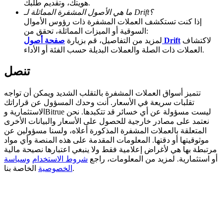
هويتك، وتقديم طلبك.
ما هي الأصول المشفرة المماثلة لـ Drift؟
Deposit CASHCAT & Win
إذا كنت تستكشف العملات المشفرة ذات رؤوس الأموال
السوقية أو الميزات المماثلة، تحقق من:
Share 500000 CASHCAT prize pool
لاكتشاف
صفحة أصول Drift
لمزيد من التفاصيل، قم بزيارة
العملات ذات الصلة والعملات البديلة حسب الفئة أو الأداء.
تنصل
Exclusive for BitMart Users
Register & Trade to Win 500,000 USDT
تتميز أسواق العملات المشفرة بالتقلب الشديد ويمكن أن تواجه
تقلبات سريعة في الأسعار. أنت وحدك المسؤول عن قراراتك
الاستثمارية وBitrue ليست مسؤولة عن أي خسائر قد تتكبدها. نحن
نعتمد على مصادر خارجية للحصول على الأسعار والبيانات الأخرى
المتعلقة بالعملات المشفرة المذكورة أعلاه، ولسنا مسؤولين عن
Precious Metals Trading Carnival
موثوقيتها أو دقتها. المعلومات المقدمة على هذه المنصة وأي مواد
مرتبطة بها هي لأغراض إعلامية فقط ولا ينبغي اعتبارها نصيحة مالية
Trade Gold & Silver · 33,333 USDT Bonus
أو استثمارية. لمزيد من المعلومات، راجع
شروط الاستخدام
وسياسة
الخاصة بنا.
الخصوصية
USDT New User Exclusive 10% APR
USDT Flexible Staking | Daily Rewards