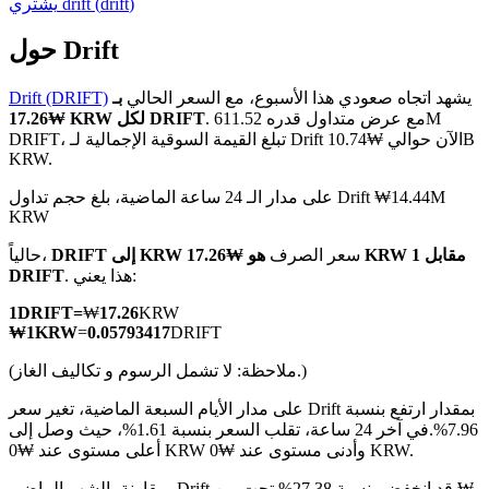
)
drift
(
drift
يشتري
حول Drift
يشهد اتجاه صعودي هذا الأسبوع، مع السعر الحالي
بـ
Drift (DRIFT)
العقود الآجلة لـ COIN-M
. مع عرض متداول قدره 611.52M
₩17.26 KRW لكل DRIFT
DRIFT، تبلغ القيمة السوقية الإجمالية لـ Drift الآن حوالي ₩10.74B
العقود الآجلة للعملات المشفرة
KRW.
على مدار الـ 24 ساعة الماضية، بلغ حجم تداول Drift ₩14.44M
KRW
TradFi
سعر الصرف
هو ₩17.26 KRW مقابل 1
DRIFT إلى KRW
حالياً،
مشتقات الأسهم والعملات الأجنبية والمعادن الثمينة والسلع
. هذا يعني:
DRIFT
1
DRIFT
=
₩
17.26
KRW
₩
1
KRW
=
0.05793417
DRIFT
(ملاحظة: لا تشمل الرسوم و تكاليف الغاز.)
على مدار الأيام السبعة الماضية، تغير سعر Drift بمقدار ارتفع بنسبة
7.96%.
في آخر 24 ساعة، تقلب السعر بنسبة 1.61%، حيث وصل إلى
أعلى مستوى عند ₩0 KRW وأدنى مستوى عند ₩0 KRW.
مقارنة بالشهر الماضي، Drift قد انخفض بنسبة 27.38%.تحت من ₩-