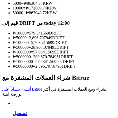
5000
=
₩
86304.87
KRW
10000
=
₩
172609.74
KRW
كن متداول نسخ
50000
=
₩
863048.72
KRW
استمتع بتقاسم الأرباح وعمولات نسخ التداول
قيم إلى DRIFT من today 12:00
₩
10000
=
579.341569
DRIFT
₩
50000
=
2,896.707849
DRIFT
₩
100000
=
5,793.415699
DRIFT
₩
500000
=
28,967.078495
DRIFT
₩
1000000
=
57,934.15699
DRIFT
₩
5000000
=
289,670.784951
DRIFT
₩
10000000
=
579,341.569902
DRIFT
₩
50000000
=
2,896,707.84951
DRIFT
معلومة
شراء العملات المشفرة مع Bitrue
تحليل البيانات الضخمة بما في ذلك المعلومات التجارية، وما
إلى ذلك.
لشراء وبيع العملات المشفرة في أكثر
أنشئ حساباً على Bitrue
بورصة آمنة.
تسجيل