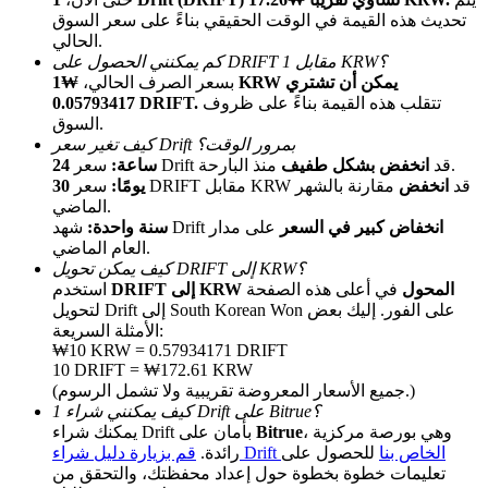
تحديث هذه القيمة في الوقت الحقيقي بناءً على سعر السوق
الحالي.
كم يمكنني الحصول على DRIFT مقابل 1 KRW؟
بسعر الصرف الحالي،
₩1 KRW يمكن أن تشتري
تتقلب هذه القيمة بناءً على ظروف
0.05793417 DRIFT.
السوق.
كيف تغير سعر Drift بمرور الوقت؟
منذ البارحة.
سعر Drift قد
انخفض بشكل طفيف
24 ساعة:
سعر DRIFT مقابل KRW قد
انخفض
مقارنة بالشهر
30 يومًا:
الإحالة
الماضي.
قم بدعوة صديق لتحصل على مكافآت نقدية
انخفاض كبير في السعر
على مدار
شهد Drift
سنة واحدة:
العام الماضي.
Deposit CASHCAT & Win
كيف يمكن تحويل DRIFT إلى KRW؟
DRIFT إلى KRW المحول
في أعلى هذه الصفحة
استخدم
لتحويل Drift إلى South Korean Won على الفور. إليك بعض
الأمثلة السريعة:
₩10 KRW = 0.57934171 DRIFT
10 DRIFT = ₩172.61 KRW
(جميع الأسعار المعروضة تقريبية ولا تشمل الرسوم.)
كيف يمكنني شراء 1 Drift على Bitrue؟
، وهي بورصة مركزية
Bitrue
يمكنك شراء Drift بأمان على
قم بزيارة دليل شراء Drift الخاص بنا
للحصول على
رائدة.
تعليمات خطوة بخطوة حول إعداد محفظتك، والتحقق من