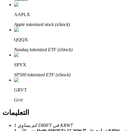
Bitrue
AI
AAPLX
Apple tokenized stock (xStock)
QQQX
Nasdaq tokenized ETF (xStock)
شركاء بيترو
SPYX
SP500 tokenized ETF (xStock)
GRVT
Grvt
شركاء Bitrue
التعليمات
تصل العمولات إلى 65٪!
كم يساوي 1 DRIFT في KRW؟
يتم
1 Drift (DRIFT) تساوي تقريبًا ₩17.26 KRW.
حتى الآن،