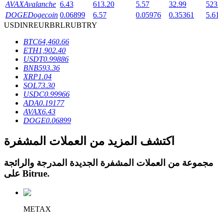
AVAX
Avalanche
6.43
613.20
5.57
32.99
523
DOGE
Dogecoin
0.06899
6.57
0.05976
0.35361
5.6
USD
INR
EUR
BRL
RUB
TRY
BTC
64,460.66
ETH
1,902.40
عمليات احتجاز BTR
USDT
0.99886
BNB
593.36
استثمارات حصرية لحاملي BTR
XRP
1.04
SOL
73.30
USDC
0.99966
ADA
0.19177
AVAX
6.43
DOGE
0.06899
اكتشف المزيد من العملات المشفرة
مجموعة من العملات المشفرة الجديدة المدرجة والرائجة
القروض
.
Bitrue
على
خدمة الاقتراض المدعومة بالعملات المشفرة
METAX