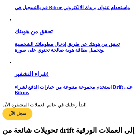
قم بالتسجيل في Bitrue باستخدام عنوان بريدك الإلكتروني.
مرشد
تحقق من هويتك
دليل المبتدئين للعقود الآجلة
تحقق من هويتك عن طريق إدخال معلوماتك الشخصية
وتحميل بطاقة هوية صالحة تحتوي على صورة.
شراء التشفير!
استخدم مجموعة متنوعة من خيارات الدفع لشراء Drift على
Bitrue.
استراتيجيات التداول
ابدأ رحلتك في عالم العملات المشفرة الآن!
تعلم كيفية البقاء مربحة
سجل الآن
تحويلات شائعة من drift إلى العملات الورقية