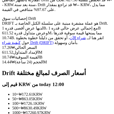
العقود الآجلة USDC
سنة بعد سنة، Drift قد تراجع بمقدار ₩-- KRW، مما يدل
- KRW.
العقود الآجلة باستخدام USDC كضمان
على 97.67% متناقص في القيمة.
إحصائيات سوق Drift
DRIFT هو عملة مشفرة مبنية على سلسلة الكتل الخاصة بـ Drift.
لديها عرض أقصى قدره 1B، مع إجمالي عرض حالي قدره 1B
وعرض متداول قدره 611.52M، مما يمنحها قيمة سوقية قدرها
10.74B. انقر هنا لــ
شراء الآن
، أو تحقق من دليلنا خطوة بخطوة
بأمان وسهولة.
كيفية شراء Drift (DRIFT)
حول
السعر الحالي
₩
17.26
611.52M
الإمداد المتداول
10.74B
القيمة السوقية
₩
نسخ التداول
14.44M
الحجم (24 ساعة)
₩
انضم إلى أفضل المتداولين
Drift أسعار الصرف لمبالغ مختلفة
قيم إلى KRW من today 12:00
10
=
₩
172.61
KRW
50
=
₩
863.05
KRW
100
=
₩
1726.1
KRW
500
=
₩
8630.49
KRW
1000
=
₩
17260.97
KRW