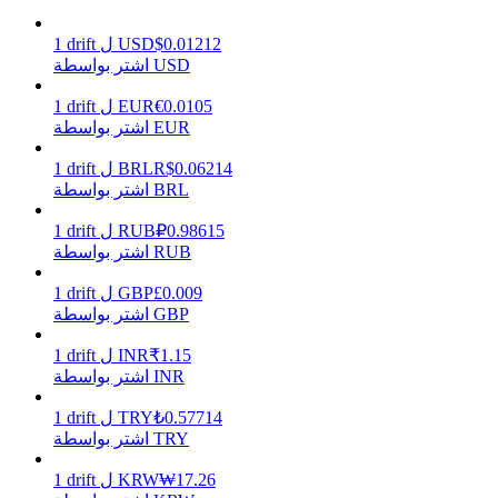
0.01212
$
USD
ل
drift
1
اشتر بواسطة USD
يكسب
0.0105
€
EUR
ل
drift
1
اشتر بواسطة EUR
0.06214
R$
BRL
ل
drift
1
اشتر بواسطة BRL
0.98615
₽
RUB
ل
drift
1
اشتر بواسطة RUB
0.009
£
GBP
ل
drift
1
اشتر بواسطة GBP
خنزير الطاقة
1.15
₹
INR
ل
drift
1
احصل على مكافآت تنافسية يوميًا
اشتر بواسطة INR
0.57714
₺
TRY
ل
drift
1
اشتر بواسطة TRY
17.26
₩
KRW
ل
drift
1