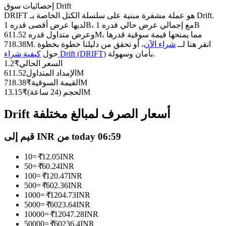
العقود الآجلة USDC
إحصائيات سوق Drift
DRIFT هو عملة مشفرة مبنية على سلسلة الكتل الخاصة بـ Drift.
العقود الآجلة باستخدام USDC كضمان
لديها عرض أقصى قدره 1B، مع إجمالي عرض حالي قدره 1B
وعرض متداول قدره 611.52M، مما يمنحها قيمة سوقية قدرها
718.38M. انقر هنا لــ
شراء الآن
، أو تحقق من دليلنا خطوة بخطوة
بأمان وسهولة.
كيفية شراء Drift (DRIFT)
حول
السعر الحالي
₹
1.2
611.52M
الإمداد المتداول
718.38M
القيمة السوقية
₹
13.15M
الحجم (24 ساعة)
₹
Drift أسعار الصرف لمبالغ مختلفة
نسخ التداول
قيم إلى INR من today 06:59
انضم إلى أفضل المتداولين
10
=
₹
12.05
INR
50
=
₹
60.24
INR
100
=
₹
120.47
INR
500
=
₹
602.36
INR
1000
=
₹
1204.73
INR
5000
=
₹
6023.64
INR
10000
=
₹
12047.28
INR
50000
=
₹
60236.4
INR