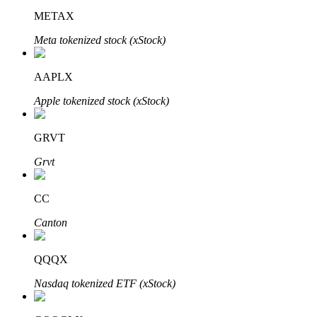
METAX
Meta tokenized stock (xStock)
AAPLX
Apple tokenized stock (xStock)
الاستثمار التلقائي
احصل على أرباح طويلة الأجل وفوائد مرنة
GRVT
Grvt
CC
Canton
QQQX
تعلم الستاكينغ
Nasdaq tokenized ETF (xStock)
تعرف على كيفية كسب الدخل السلبي