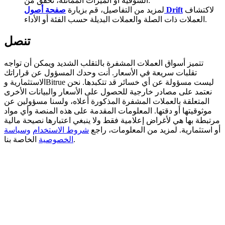
السوقية أو الميزات المماثلة، تحقق من:
لاكتشاف
صفحة أصول Drift
لمزيد من التفاصيل، قم بزيارة
Deposit CASHCAT & Win
العملات ذات الصلة والعملات البديلة حسب الفئة أو الأداء.
Share 500000 CASHCAT prize pool
تنصل
تتميز أسواق العملات المشفرة بالتقلب الشديد ويمكن أن تواجه
تقلبات سريعة في الأسعار. أنت وحدك المسؤول عن قراراتك
Exclusive for BitMart Users
الاستثمارية وBitrue ليست مسؤولة عن أي خسائر قد تتكبدها. نحن
نعتمد على مصادر خارجية للحصول على الأسعار والبيانات الأخرى
Register & Trade to Win 500,000 USDT
المتعلقة بالعملات المشفرة المذكورة أعلاه، ولسنا مسؤولين عن
موثوقيتها أو دقتها. المعلومات المقدمة على هذه المنصة وأي مواد
مرتبطة بها هي لأغراض إعلامية فقط ولا ينبغي اعتبارها نصيحة مالية
أو استثمارية. لمزيد من المعلومات، راجع
شروط الاستخدام
وسياسة
Precious Metals Trading Carnival
الخاصة بنا.
الخصوصية
Trade Gold & Silver · 33,333 USDT Bonus
USDT New User Exclusive 10% APR
USDT Flexible Staking | Daily Rewards