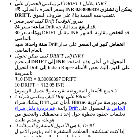
كم يمكنني الحصول على DRIFT مقابل 1 INR؟
بسعر الصرف الحالي،
₹1 INR يمكن أن تشتري 0.83006839
تتقلب هذه القيمة بناءً على ظروف السوق.
DRIFT.
كيف تغير سعر Drift بمرور الوقت؟
منذ البارحة.
سعر Drift قد
ارتفع
24 ساعة:
سعر DRIFT مقابل INR قد
انخفض
مقارنة بالشهر
30 يومًا:
الماضي.
انخفاض كبير في السعر
على مدار
شهد Drift
سنة واحدة:
العام الماضي.
الإحالة
كيف يمكن تحويل DRIFT إلى INR؟
DRIFT إلى INR المحول
في أعلى هذه الصفحة
استخدم
قم بدعوة صديق لتحصل على مكافآت نقدية
لتحويل Drift إلى Indian Rupee على الفور. إليك بعض الأمثلة
السريعة:
Deposit CASHCAT & Win
₹10 INR = 8.30068397 DRIFT
10 DRIFT = ₹12.05 INR
(جميع الأسعار المعروضة تقريبية ولا تشمل الرسوم.)
كيف يمكنني شراء 1 Drift على Bitrue؟
، وهي بورصة مركزية
Bitrue
يمكنك شراء Drift بأمان على
قم بزيارة دليل شراء Drift الخاص بنا
للحصول على
رائدة.
تعليمات خطوة بخطوة حول إعداد محفظتك، والتحقق من
هويتك، وتقديم طلبك.
ما هي الأصول المشفرة المماثلة لـ Drift؟
إذا كنت تستكشف العملات المشفرة ذات رؤوس الأموال