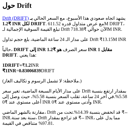
حول Drift
يشهد اتجاه صعودي هذا الأسبوع، مع السعر الحالي
بـ
Drift (DRIFT)
. مع عرض متداول قدره 611.52M DRIFT،
₹1.2 INR لكل DRIFT
تبلغ القيمة السوقية الإجمالية لـ Drift الآن حوالي ₹718.38M INR.
العقود الآجلة لـ COIN-M
على مدار الـ 24 ساعة الماضية، بلغ حجم تداول Drift ₹13.15M INR
العقود الآجلة للعملات المشفرة
سعر الصرف
هو ₹1.2 INR مقابل 1
DRIFT إلى INR
حالياً،
. هذا يعني:
DRIFT
TradFi
1
DRIFT
=
₹
1.2
INR
مشتقات الأسهم والعملات الأجنبية والمعادن الثمينة والسلع
₹
1
INR
=
0.83006839
DRIFT
(ملاحظة: لا تشمل الرسوم و تكاليف الغاز.)
على مدار الأيام السبعة الماضية، تغير سعر Drift بمقدار ارتفع بنسبة
5.58%.
في آخر 24 ساعة، تقلب السعر بنسبة 5.58%، حيث وصل إلى
أعلى مستوى عند ₹0 INR وأدنى مستوى عند ₹0 INR.
مقارنة بالشهر الماضي، Drift قد انخفض بنسبة 14.39%.تحت من ₹--
سنة بعد سنة، Drift قد تراجع بمقدار ₹-- INR، مما يدل على
INR.
97.81% متناقص في القيمة.