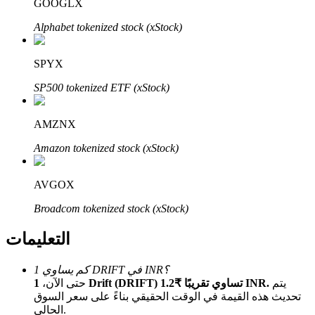
Bitrue
AI
GOOGLX
Alphabet tokenized stock (xStock)
SPYX
SP500 tokenized ETF (xStock)
شركاء بيترو
AMZNX
Amazon tokenized stock (xStock)
AVGOX
Broadcom tokenized stock (xStock)
التعليمات
شركاء Bitrue
كم يساوي 1 DRIFT في INR؟
يتم
1 Drift (DRIFT) تساوي تقريبًا ₹1.2 INR.
حتى الآن،
تصل العمولات إلى 65٪!
تحديث هذه القيمة في الوقت الحقيقي بناءً على سعر السوق
الحالي.