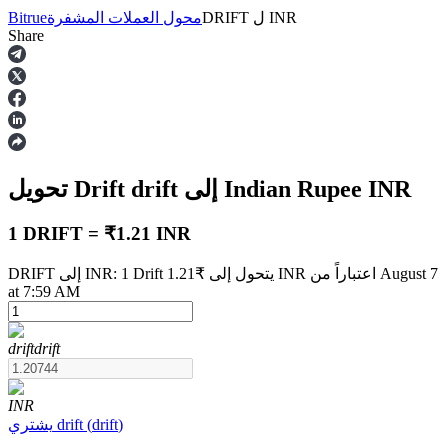
INR
ل
DRIFT
محول العملات المشفرة
Bitrue
Share
العقود الآجلة
INR
إلى Indian Rupee
drift
تحويل Drift
1 DRIFT = ₹1.21 INR
DRIFT إلى INR: 1 Drift يتحول إلى ₹1.21 INR اعتباراً من August 7
at 7:59 AM
العقود الآجلة USDT
العقود الآجلة باستخدام USDT كضمان
drift
drift
INR
)
drift
(
drift
يشتري