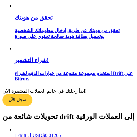
تحقق من هويتك
مرشد
تحقق من هويتك عن طريق إدخال معلوماتك الشخصية
دليل المبتدئين للعقود الآجلة
وتحميل بطاقة هوية صالحة تحتوي على صورة.
شراء التشفير!
استخدم مجموعة متنوعة من خيارات الدفع لشراء Drift على
Bitrue.
ابدأ رحلتك في عالم العملات المشفرة الآن!
استراتيجيات التداول
سجل الآن
تعلم كيفية البقاء مربحة
تحويلات شائعة من drift إلى العملات الورقية
0.01265
$
USD
ل
drift
1