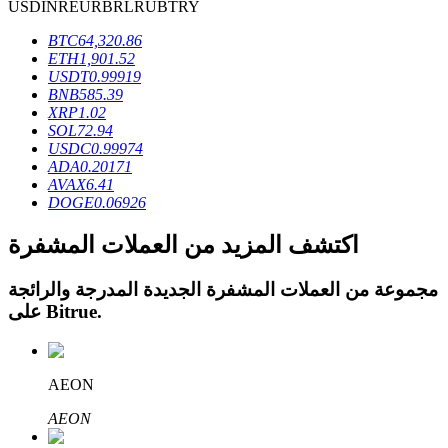
USD
INR
EUR
BRL
RUB
TRY
BTC
64,320.86
ETH
1,901.52
USDT
0.99919
BNB
585.39
عمليات احتجاز BTR
XRP
1.02
SOL
72.94
استثمارات حصرية لحاملي BTR
USDC
0.99974
ADA
0.20171
AVAX
6.41
DOGE
0.06926
اكتشف المزيد من العملات المشفرة
مجموعة من العملات المشفرة الجديدة المدرجة والرائجة
.
Bitrue
على
القروض
AEON
خدمة الاقتراض المدعومة بالعملات المشفرة
AEON