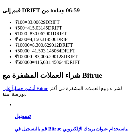
قيم إلى DRIFT من today 06:59
كن متداول نسخ
استمتع بتقاسم الأرباح وعمولات نسخ التداول
₹
100
=
83.00629
DRIFT
₹
500
=
415.03145
DRIFT
₹
1000
=
830.062901
DRIFT
₹
5000
=
4,150.314506
DRIFT
₹
10000
=
8,300.629012
DRIFT
₹
50000
=
41,503.145064
DRIFT
₹
100000
=
83,006.290128
DRIFT
₹
500000
=
415,031.450644
DRIFT
شراء العملات المشفرة مع Bitrue
معلومة
لشراء وبيع العملات المشفرة في أكثر
أنشئ حساباً على Bitrue
تحليل البيانات الضخمة بما في ذلك المعلومات التجارية، وما
بورصة آمنة.
إلى ذلك.
تسجيل
قم بالتسجيل في Bitrue باستخدام عنوان بريدك الإلكتروني.