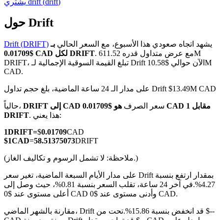
)
drift
(
drift
يشتري
حول Drift
يشهد اتجاه صعودي هذا الأسبوع، مع السعر الحالي
بـ
Drift (DRIFT)
العقود الآجلة لـ COIN-M
. مع عرض متداول قدره 611.52M
$0.01709 CAD لكل DRIFT
DRIFT، تبلغ القيمة السوقية الإجمالية لـ Drift الآن حوالي $10.58M
العقود الآجلة للعملات المشفرة
CAD.
على مدار الـ 24 ساعة الماضية، بلغ حجم تداول Drift $13.49M CAD
TradFi
سعر الصرف
هو $0.01709 CAD مقابل 1
DRIFT إلى CAD
حالياً،
. هذا يعني:
DRIFT
مشتقات الأسهم والعملات الأجنبية والمعادن الثمينة والسلع
1
DRIFT
=
$
0.01709
CAD
$
1
CAD
=
58.51375073
DRIFT
(ملاحظة: لا تشمل الرسوم و تكاليف الغاز.)
على مدار الأيام السبعة الماضية، تغير سعر Drift بمقدار ارتفع بنسبة
4.27%.
في آخر 24 ساعة، تقلب السعر بنسبة 0.81%، حيث وصل إلى
أعلى مستوى عند $0 CAD وأدنى مستوى عند $0 CAD.
مقارنة بالشهر الماضي، Drift قد انخفض بنسبة 15.86%.تحت من $--