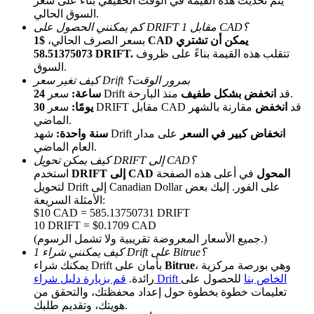
يتم تحديث هذه القيمة في الوقت الحقيقي بناءً على سعر
السوق الحالي.
كم يمكنني الحصول على DRIFT مقابل 1 CAD؟
بسعر الصرف الحالي،
$1 CAD يمكن أن تشتري
تتقلب هذه القيمة بناءً على ظروف
58.51375073 DRIFT.
السوق.
كيف تغير سعر Drift بمرور الوقت؟
منذ البارحة.
سعر Drift قد
انخفض بشكل طفيف
24 ساعة:
سعر DRIFT مقابل CAD قد
انخفض
مقارنة بالشهر
30 يومًا:
الماضي.
الإحالة
انخفاض كبير في السعر
على مدار
شهد Drift
سنة واحدة:
قم بدعوة صديق لتحصل على مكافآت نقدية
العام الماضي.
كيف يمكن تحويل DRIFT إلى CAD؟
Deposit CASHCAT & Win
DRIFT إلى CAD المحول
في أعلى هذه الصفحة
استخدم
لتحويل Drift إلى Canadian Dollar على الفور. إليك بعض
الأمثلة السريعة:
$10 CAD = 585.13750731 DRIFT
10 DRIFT = $0.1709 CAD
(جميع الأسعار المعروضة تقريبية ولا تشمل الرسوم.)
كيف يمكنني شراء 1 Drift على Bitrue؟
، وهي بورصة مركزية
Bitrue
يمكنك شراء Drift بأمان على
قم بزيارة دليل شراء Drift الخاص بنا
للحصول على
رائدة.
تعليمات خطوة بخطوة حول إعداد محفظتك، والتحقق من
هويتك، وتقديم طلبك.