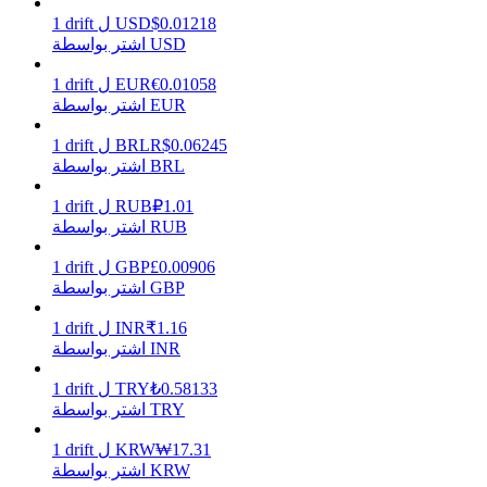
0.01218
$
USD
ل
drift
1
اشتر بواسطة USD
0.01058
€
EUR
ل
drift
1
يكسب
اشتر بواسطة EUR
0.06245
R$
BRL
ل
drift
1
اشتر بواسطة BRL
1.01
₽
RUB
ل
drift
1
اشتر بواسطة RUB
0.00906
£
GBP
ل
drift
1
اشتر بواسطة GBP
خنزير الطاقة
1.16
₹
INR
ل
drift
1
اشتر بواسطة INR
احصل على مكافآت تنافسية يوميًا
0.58133
₺
TRY
ل
drift
1
اشتر بواسطة TRY
17.31
₩
KRW
ل
drift
1
اشتر بواسطة KRW