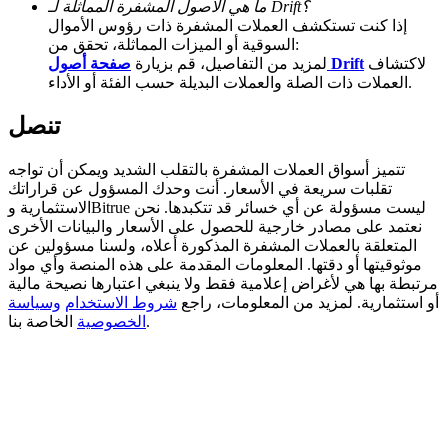
ما هي الأصول المشفرة المماثلة لـ Drift؟
إذا كنت تستكشف العملات المشفرة ذات رؤوس الأموال
Deposit CASHCAT & Win
السوقية أو الميزات المماثلة، تحقق من:
لاكتشاف
صفحة أصول Drift
لمزيد من التفاصيل، قم بزيارة
Share 500000 CASHCAT prize pool
العملات ذات الصلة والعملات البديلة حسب الفئة أو الأداء.
تنصل
Exclusive for BitMart Users
تتميز أسواق العملات المشفرة بالتقلب الشديد ويمكن أن تواجه
Register & Trade to Win 500,000 USDT
تقلبات سريعة في الأسعار. أنت وحدك المسؤول عن قراراتك
الاستثمارية وBitrue ليست مسؤولة عن أي خسائر قد تتكبدها. نحن
نعتمد على مصادر خارجية للحصول على الأسعار والبيانات الأخرى
المتعلقة بالعملات المشفرة المذكورة أعلاه، ولسنا مسؤولين عن
موثوقيتها أو دقتها. المعلومات المقدمة على هذه المنصة وأي مواد
Precious Metals Trading Carnival
مرتبطة بها هي لأغراض إعلامية فقط ولا ينبغي اعتبارها نصيحة مالية
أو استثمارية. لمزيد من المعلومات، راجع
شروط الاستخدام
وسياسة
Trade Gold & Silver · 33,333 USDT Bonus
الخاصة بنا.
الخصوصية
USDT New User Exclusive 10% APR
USDT Flexible Staking | Daily Rewards