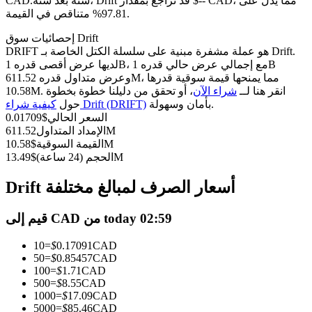
العقود الآجلة USDC
سنة بعد سنة، Drift قد تراجع بمقدار $-- CAD، مما يدل على
CAD.
97.81% متناقص في القيمة.
العقود الآجلة باستخدام USDC كضمان
إحصائيات سوق Drift
DRIFT هو عملة مشفرة مبنية على سلسلة الكتل الخاصة بـ Drift.
لديها عرض أقصى قدره 1B، مع إجمالي عرض حالي قدره 1B
وعرض متداول قدره 611.52M، مما يمنحها قيمة سوقية قدرها
10.58M. انقر هنا لــ
شراء الآن
، أو تحقق من دليلنا خطوة بخطوة
بأمان وسهولة.
كيفية شراء Drift (DRIFT)
حول
السعر الحالي
$
0.01709
611.52M
الإمداد المتداول
10.58M
القيمة السوقية
$
13.49M
الحجم (24 ساعة)
$
نسخ التداول
Drift أسعار الصرف لمبالغ مختلفة
انضم إلى أفضل المتداولين
قيم إلى CAD من today 02:59
10
=
$
0.17091
CAD
50
=
$
0.85457
CAD
100
=
$
1.71
CAD
500
=
$
8.55
CAD
1000
=
$
17.09
CAD
5000
=
$
85.46
CAD