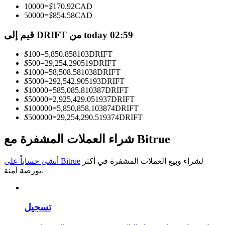
10000
=
$
170.92
CAD
50000
=
$
854.58
CAD
كن متداول نسخ
قيم إلى DRIFT من today 02:59
استمتع بتقاسم الأرباح وعمولات نسخ التداول
$
100
=
5,850.858103
DRIFT
$
500
=
29,254.290519
DRIFT
$
1000
=
58,508.581038
DRIFT
$
5000
=
292,542.905193
DRIFT
$
10000
=
585,085.810387
DRIFT
$
50000
=
2,925,429.051937
DRIFT
$
100000
=
5,850,858.103874
DRIFT
$
500000
=
29,254,290.519374
DRIFT
معلومة
شراء العملات المشفرة مع Bitrue
تحليل البيانات الضخمة بما في ذلك المعلومات التجارية، وما
لشراء وبيع العملات المشفرة في أكثر
أنشئ حساباً على Bitrue
إلى ذلك.
بورصة آمنة.
تسجيل