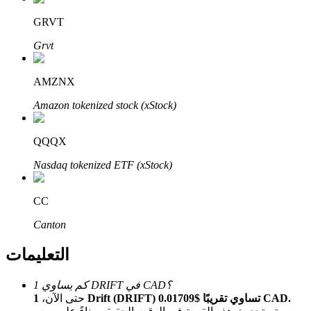
Bitrue
AI
GRVT
Grvt
AMZNX
Amazon tokenized stock (xStock)
شركاء بيترو
QQQX
Nasdaq tokenized ETF (xStock)
CC
Canton
التعليمات
شركاء Bitrue
كم يساوي 1 DRIFT في CAD؟
تصل العمولات إلى 65٪!
1 Drift (DRIFT) تساوي تقريبًا $0.01709 CAD.
حتى الآن،