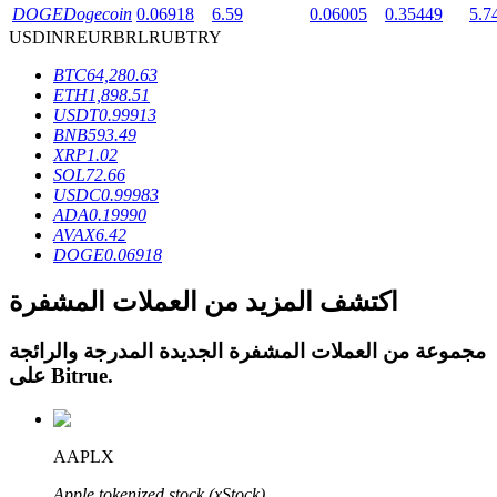
DOGE
Dogecoin
0.06918
6.59
0.06005
0.35449
5.7
USD
INR
EUR
BRL
RUB
TRY
BTC
64,280.63
ETH
1,898.51
USDT
0.99913
عمليات احتجاز BTR
BNB
593.49
XRP
1.02
استثمارات حصرية لحاملي BTR
SOL
72.66
USDC
0.99983
ADA
0.19990
AVAX
6.42
DOGE
0.06918
اكتشف المزيد من العملات المشفرة
مجموعة من العملات المشفرة الجديدة المدرجة والرائجة
.
Bitrue
على
القروض
خدمة الاقتراض المدعومة بالعملات المشفرة
AAPLX
Apple tokenized stock (xStock)