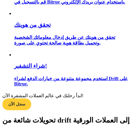
قم بالتسجيل في Bitrue باستخدام عنوان بريدك الإلكتروني.
تحقق من هويتك
مرشد
دليل المبتدئين للعقود الآجلة
تحقق من هويتك عن طريق إدخال معلوماتك الشخصية
وتحميل بطاقة هوية صالحة تحتوي على صورة.
شراء التشفير!
استخدم مجموعة متنوعة من خيارات الدفع لشراء Drift على
Bitrue.
استراتيجيات التداول
ابدأ رحلتك في عالم العملات المشفرة الآن!
سجل الآن
تعلم كيفية البقاء مربحة
تحويلات شائعة من drift إلى العملات الورقية