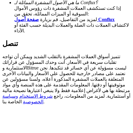
ما هي الأصول المشفرة المماثلة لـ Conflux؟
إذا كنت تستكشف العملات المشفرة ذات رؤوس الأموال
Deposit CASHCAT & Win
السوقية أو الميزات المماثلة، تحقق من:
صفحة أصول Conflux
لمزيد من التفاصيل، قم بزيارة
Share 500000 CASHCAT prize pool
لاكتشاف العملات ذات الصلة والعملات البديلة حسب الفئة أو
الأداء.
تنصل
Exclusive for BitMart Users
Register & Trade to Win 500,000 USDT
تتميز أسواق العملات المشفرة بالتقلب الشديد ويمكن أن تواجه
تقلبات سريعة في الأسعار. أنت وحدك المسؤول عن قراراتك
الاستثمارية وBitrue ليست مسؤولة عن أي خسائر قد تتكبدها. نحن
نعتمد على مصادر خارجية للحصول على الأسعار والبيانات الأخرى
المتعلقة بالعملات المشفرة المذكورة أعلاه، ولسنا مسؤولين عن
Precious Metals Trading Carnival
موثوقيتها أو دقتها. المعلومات المقدمة على هذه المنصة وأي مواد
مرتبطة بها هي لأغراض إعلامية فقط ولا ينبغي اعتبارها نصيحة مالية
Trade Gold & Silver · 33,333 USDT Bonus
أو استثمارية. لمزيد من المعلومات، راجع
شروط الاستخدام
وسياسة
الخاصة بنا.
الخصوصية
USDT New User Exclusive 10% APR
USDT Flexible Staking | Daily Rewards