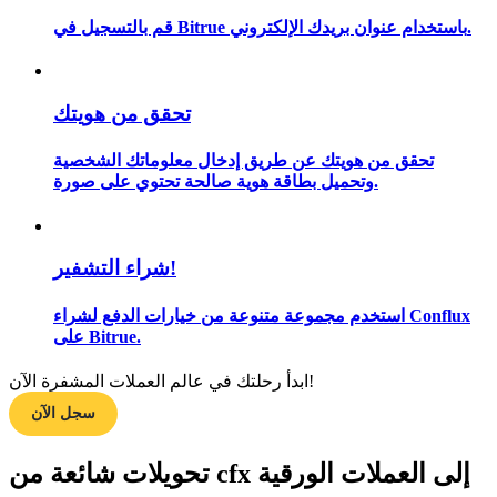
قم بالتسجيل في Bitrue باستخدام عنوان بريدك الإلكتروني.
مرشد
تحقق من هويتك
دليل المبتدئين للعقود الآجلة
تحقق من هويتك عن طريق إدخال معلوماتك الشخصية
وتحميل بطاقة هوية صالحة تحتوي على صورة.
شراء التشفير!
استخدم مجموعة متنوعة من خيارات الدفع لشراء Conflux
على Bitrue.
استراتيجيات التداول
ابدأ رحلتك في عالم العملات المشفرة الآن!
تعلم كيفية البقاء مربحة
سجل الآن
تحويلات شائعة من cfx إلى العملات الورقية