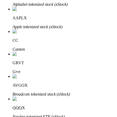
Alphabet tokenized stock (xStock)
AAPLX
Apple tokenized stock (xStock)
الاستثمار التلقائي
CC
احصل على أرباح طويلة الأجل وفوائد مرنة
Canton
GRVT
Grvt
AVGOX
Broadcom tokenized stock (xStock)
تعلم الستاكينغ
QQQX
تعرف على كيفية كسب الدخل السلبي
Nasdaq tokenized ETF (xStock)