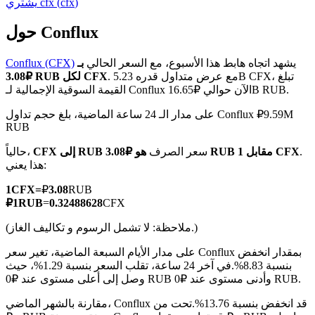
)
cfx
(
cfx
يشتري
حول Conflux
يشهد اتجاه هابط هذا الأسبوع، مع السعر الحالي
بـ
Conflux (CFX)
العقود الآجلة لـ COIN-M
. مع عرض متداول قدره 5.23B CFX، تبلغ
₽3.08 RUB لكل CFX
القيمة السوقية الإجمالية لـ Conflux الآن حوالي ₽16.65B RUB.
العقود الآجلة للعملات المشفرة
على مدار الـ 24 ساعة الماضية، بلغ حجم تداول Conflux ₽9.59M
RUB
TradFi
.
هو ₽3.08 RUB مقابل 1 CFX
سعر الصرف
CFX إلى RUB
حالياً،
هذا يعني:
مشتقات الأسهم والعملات الأجنبية والمعادن الثمينة والسلع
1
CFX
=
₽
3.08
RUB
₽
1
RUB
=
0.32488628
CFX
(ملاحظة: لا تشمل الرسوم و تكاليف الغاز.)
على مدار الأيام السبعة الماضية، تغير سعر Conflux بمقدار انخفض
بنسبة 8.83%.
في آخر 24 ساعة، تقلب السعر بنسبة 1.29%، حيث
وصل إلى أعلى مستوى عند ₽0 RUB وأدنى مستوى عند ₽0 RUB.
مقارنة بالشهر الماضي، Conflux قد انخفض بنسبة 13.76%.تحت من