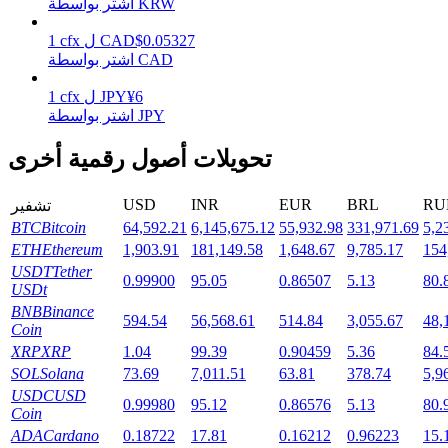
اشتر بواسطة KRW
0.05327
$
CAD
ل
cfx
1
اشتر بواسطة CAD
التوقيع المساحي
6
¥
JPY
ل
cfx
1
اشتر بواسطة JPY
عوائد عالية والوصول الفوري
تحويلات أصول رقمية أخرى
USD
INR
EUR
BRL
RU
تشفير
BTC
Bitcoin
64,592.21
6,145,675.12
55,932.98
331,971.69
5,2
ETH
Ethereum
1,903.91
181,149.58
1,648.67
9,785.17
154
USDT
Tether
0.99900
95.05
0.86507
5.13
80.
USDt
BNB
Binance
Launchpool
594.54
56,568.61
514.84
3,055.67
48,
Coin
XRP
XRP
1.04
99.39
0.90459
5.36
84.
الرهان المرن لكسب العملات الرقمية الشهيرة
SOL
Solana
73.69
7,011.51
63.81
378.74
5,9
USDC
USD
0.99980
95.12
0.86576
5.13
80.
Coin
ADA
Cardano
0.18722
17.81
0.16212
0.96223
15.