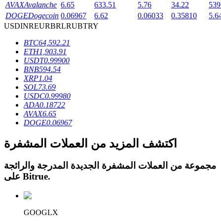
AVAX
Avalanche
6.65
633.51
5.76
34.22
539
DOGE
Dogecoin
0.06967
6.62
0.06033
0.35810
5.6
USD
INR
EUR
BRL
RUB
TRY
BTC
64,592.21
ETH
1,903.91
عمليات احتجاز BTR
USDT
0.99900
BNB
594.54
استثمارات حصرية لحاملي BTR
XRP
1.04
SOL
73.69
USDC
0.99980
ADA
0.18722
AVAX
6.65
DOGE
0.06967
اكتشف المزيد من العملات المشفرة
مجموعة من العملات المشفرة الجديدة المدرجة والرائجة
القروض
.
Bitrue
على
خدمة الاقتراض المدعومة بالعملات المشفرة
GOOGLX