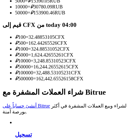
5000
=
₽
15390.05
RUB
10000
=
₽
30780.09
RUB
كن متداول نسخ
50000
=
₽
153900.46
RUB
استمتع بتقاسم الأرباح وعمولات نسخ التداول
قيم إلى CFX من today 04:00
₽
100
=
32.48853105
CFX
₽
500
=
162.44265526
CFX
₽
1000
=
324.88531052
CFX
₽
5000
=
1,624.42655261
CFX
₽
10000
=
3,248.85310523
CFX
₽
50000
=
16,244.26552615
CFX
₽
100000
=
32,488.53105231
CFX
₽
500000
=
162,442.65526158
CFX
معلومة
شراء العملات المشفرة مع Bitrue
تحليل البيانات الضخمة بما في ذلك المعلومات التجارية، وما
إلى ذلك.
لشراء وبيع العملات المشفرة في أكثر
أنشئ حساباً على Bitrue
بورصة آمنة.
تسجيل