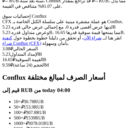
العقود الآجلة USDC
سنة بعد سنة، Conflux قد تراجع بمقدار ₽-- RUB، مما يدل
₽-- RUB.
على 81.07% متناقص في القيمة.
العقود الآجلة باستخدام USDC كضمان
إحصائيات سوق Conflux
CFX هو عملة مشفرة مبنية على سلسلة الكتل الخاصة بـ Conflux.
لديها عرض أقصى قدره 0، مع إجمالي عرض حالي قدره 5.23B
وعرض متداول قدره 5.23B، مما يمنحها قيمة سوقية قدرها 16.65B.
انقر هنا لــ
شراء الآن
، أو تحقق من دليلنا خطوة بخطوة حول
كيفية
بأمان وسهولة.
شراء Conflux (CFX)
السعر الحالي
₽
3.08
5.23B
الإمداد المتداول
16.65B
القيمة السوقية
₽
9.59M
الحجم (24 ساعة)
₽
نسخ التداول
Conflux أسعار الصرف لمبالغ مختلفة
انضم إلى أفضل المتداولين
قيم إلى RUB من today 04:00
10
=
₽
30.78
RUB
50
=
₽
153.9
RUB
100
=
₽
307.8
RUB
500
=
₽
1539
RUB
1000
=
₽
3078.01
RUB