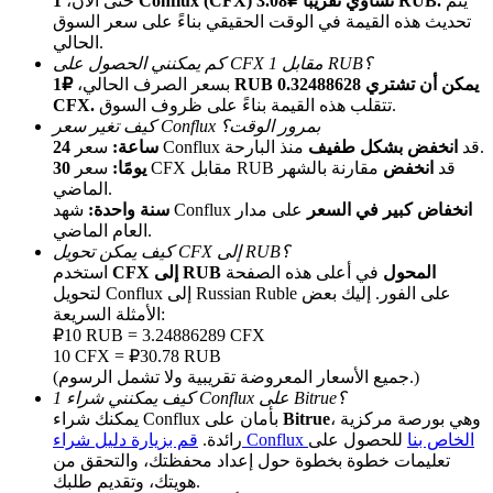
يتم
1 Conflux (CFX) تساوي تقريبًا ₽3.08 RUB.
حتى الآن،
تحديث هذه القيمة في الوقت الحقيقي بناءً على سعر السوق
الحالي.
كم يمكنني الحصول على CFX مقابل 1 RUB؟
بسعر الصرف الحالي،
₽1 RUB يمكن أن تشتري 0.32488628
تتقلب هذه القيمة بناءً على ظروف السوق.
CFX.
كيف تغير سعر Conflux بمرور الوقت؟
منذ البارحة.
سعر Conflux قد
انخفض بشكل طفيف
24 ساعة:
سعر CFX مقابل RUB قد
انخفض
مقارنة بالشهر
30 يومًا:
الماضي.
الإحالة
انخفاض كبير في السعر
على مدار
شهد Conflux
سنة واحدة:
قم بدعوة صديق لتحصل على مكافآت نقدية
العام الماضي.
كيف يمكن تحويل CFX إلى RUB؟
Deposit CASHCAT & Win
CFX إلى RUB المحول
في أعلى هذه الصفحة
استخدم
لتحويل Conflux إلى Russian Ruble على الفور. إليك بعض
الأمثلة السريعة:
₽10 RUB = 3.24886289 CFX
10 CFX = ₽30.78 RUB
(جميع الأسعار المعروضة تقريبية ولا تشمل الرسوم.)
كيف يمكنني شراء 1 Conflux على Bitrue؟
، وهي بورصة مركزية
Bitrue
يمكنك شراء Conflux بأمان على
قم بزيارة دليل شراء Conflux الخاص بنا
للحصول على
رائدة.
تعليمات خطوة بخطوة حول إعداد محفظتك، والتحقق من
هويتك، وتقديم طلبك.