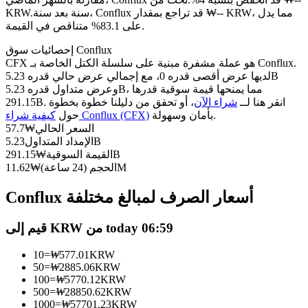
العقود الآجلة USDC
سنة بعد سنة، Conflux قد تراجع بمقدار ₩-- KRW، مما يدل
KRW.
العقود الآجلة باستخدام USDC كضمان
على 83.1% متناقص في القيمة.
إحصائيات سوق Conflux
CFX هو عملة مشفرة مبنية على سلسلة الكتل الخاصة بـ Conflux.
لديها عرض أقصى قدره 0، مع إجمالي عرض حالي قدره 5.23B
وعرض متداول قدره 5.23B، مما يمنحها قيمة سوقية قدرها
291.15B. انقر هنا لــ
شراء الآن
، أو تحقق من دليلنا خطوة بخطوة
بأمان وسهولة.
كيفية شراء Conflux (CFX)
حول
السعر الحالي
₩
57.7
5.23B
الإمداد المتداول
291.15B
القيمة السوقية
₩
نسخ التداول
11.62M
الحجم (24 ساعة)
₩
انضم إلى أفضل المتداولين
Conflux أسعار الصرف لمبالغ مختلفة
قيم إلى KRW من today 06:59
10
=
₩
577.01
KRW
50
=
₩
2885.06
KRW
100
=
₩
5770.12
KRW
500
=
₩
28850.62
KRW
1000
=
₩
57701.23
KRW