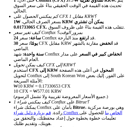
يتم
1 Conflux (CFX) تساوي تقريبًا ₩57.7 KRW.
حتى الآن،
تحديث هذه القيمة في الوقت الحقيقي بناءً على سعر السوق
الحالي.
كم يمكنني الحصول على CFX مقابل 1 KRW؟
بسعر الصرف الحالي،
₩1 KRW يمكن أن تشتري
تتقلب هذه القيمة بناءً على ظروف السوق.
0.01733065 CFX.
كيف تغير سعر Conflux بمرور الوقت؟
منذ البارحة.
سعر Conflux قد
ارتفع
24 ساعة:
سعر CFX مقابل KRW قد
انخفض
مقارنة بالشهر
30 يومًا:
الماضي.
الإحالة
انخفاض كبير في السعر
على مدار
شهد Conflux
سنة واحدة:
قم بدعوة صديق لتحصل على مكافآت نقدية
العام الماضي.
كيف يمكن تحويل CFX إلى KRW؟
Deposit CASHCAT & Win
CFX إلى KRW المحول
في أعلى هذه الصفحة
استخدم
لتحويل Conflux إلى South Korean Won على الفور. إليك بعض
الأمثلة السريعة:
₩10 KRW = 0.17330653 CFX
10 CFX = ₩577.01 KRW
(جميع الأسعار المعروضة تقريبية ولا تشمل الرسوم.)
كيف يمكنني شراء 1 Conflux على Bitrue؟
، وهي بورصة مركزية
Bitrue
يمكنك شراء Conflux بأمان على
قم بزيارة دليل شراء Conflux الخاص بنا
للحصول على
رائدة.
تعليمات خطوة بخطوة حول إعداد محفظتك، والتحقق من
هويتك، وتقديم طلبك.