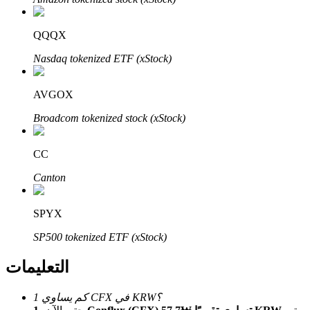
Bitrue
AI
QQQX
Nasdaq tokenized ETF (xStock)
AVGOX
Broadcom tokenized stock (xStock)
شركاء بيترو
CC
Canton
SPYX
SP500 tokenized ETF (xStock)
شركاء Bitrue
التعليمات
تصل العمولات إلى 65٪!
كم يساوي 1 CFX في KRW؟