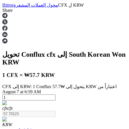
KRW
ل
CFX
محول العملات المشفرة
Bitrue
Share
العقود الآجلة
إلى South Korean Won
cfx
تحويل Conflux
KRW
1 CFX = ₩57.7 KRW
CFX إلى KRW: 1 Conflux يتحول إلى ₩57.7 KRW اعتباراً من
العقود الآجلة USDT
August 7 at 6:59 AM
العقود الآجلة باستخدام USDT كضمان
cfx
cfx
KRW