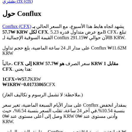
)
cfx
(
cfx
يشتري
حول Conflux
يشهد اتجاه هابط هذا الأسبوع، مع السعر الحالي
بـ
Conflux (CFX)
العقود الآجلة لـ COIN-M
. مع عرض متداول قدره 5.23B CFX، تبلغ
₩57.7 KRW لكل CFX
القيمة السوقية الإجمالية لـ Conflux الآن حوالي ₩291.15B KRW.
العقود الآجلة للعملات المشفرة
على مدار الـ 24 ساعة الماضية، بلغ حجم تداول Conflux ₩11.62M
KRW
TradFi
سعر الصرف
هو ₩57.7 KRW مقابل 1
CFX إلى KRW
حالياً،
. هذا يعني:
CFX
مشتقات الأسهم والعملات الأجنبية والمعادن الثمينة والسلع
1
CFX
=
₩
57.7
KRW
₩
1
KRW
=
0.01733065
CFX
(ملاحظة: لا تشمل الرسوم و تكاليف الغاز.)
على مدار الأيام السبعة الماضية، تغير سعر Conflux بمقدار انخفض
بنسبة 10.54%.
في آخر 24 ساعة، تقلب السعر بنسبة 6.54%، حيث
وصل إلى أعلى مستوى عند ₩0 KRW وأدنى مستوى عند ₩0
KRW.
مقارنة بالشهر الماضي، Conflux قد انخفض بنسبة 4%.تحت من ₩--