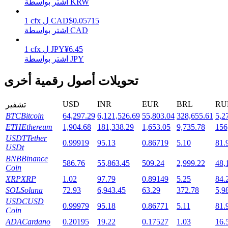
اشتر بواسطة KRW
0.05715
$
CAD
ل
cfx
1
اشتر بواسطة CAD
التوقيع المساحي
6.45
¥
JPY
ل
cfx
1
اشتر بواسطة JPY
عوائد عالية والوصول الفوري
تحويلات أصول رقمية أخرى
USD
INR
EUR
BRL
RU
تشفير
BTC
Bitcoin
64,297.29
6,121,526.69
55,803.04
328,655.61
5,2
ETH
Ethereum
1,904.68
181,338.29
1,653.05
9,735.78
156
USDT
Tether
0.99919
95.13
0.86719
5.10
81.
USDt
BNB
Binance
Launchpool
586.76
55,863.45
509.24
2,999.22
48,
Coin
XRP
XRP
1.02
97.79
0.89149
5.25
84.
الرهان المرن لكسب العملات الرقمية الشهيرة
SOL
Solana
72.93
6,943.45
63.29
372.78
5,9
USDC
USD
0.99979
95.18
0.86771
5.11
81.
Coin
ADA
Cardano
0.20195
19.22
0.17527
1.03
16.