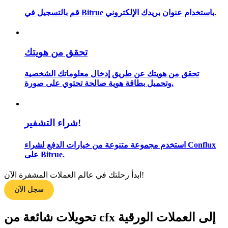
قم بالتسجيل في Bitrue باستخدام عنوان بريدك الإلكتروني.
مرشد
تحقق من هويتك
دليل المبتدئين للعقود الآجلة
تحقق من هويتك عن طريق إدخال معلوماتك الشخصية
وتحميل بطاقة هوية صالحة تحتوي على صورة.
شراء التشفير!
استخدم مجموعة متنوعة من خيارات الدفع لشراء Conflux
على Bitrue.
استراتيجيات التداول
ابدأ رحلتك في عالم العملات المشفرة الآن!
تعلم كيفية البقاء مربحة
سجل الآن
تحويلات شائعة من cfx إلى العملات الورقية