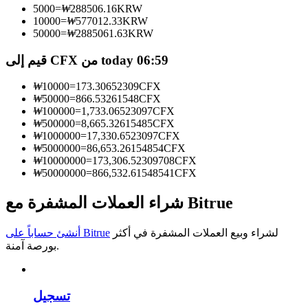
5000
=
₩
288506.16
KRW
10000
=
₩
577012.33
KRW
كن متداول نسخ
50000
=
₩
2885061.63
KRW
استمتع بتقاسم الأرباح وعمولات نسخ التداول
قيم إلى CFX من today 06:59
₩
10000
=
173.30652309
CFX
₩
50000
=
866.53261548
CFX
₩
100000
=
1,733.06523097
CFX
₩
500000
=
8,665.32615485
CFX
₩
1000000
=
17,330.6523097
CFX
₩
5000000
=
86,653.26154854
CFX
₩
10000000
=
173,306.52309708
CFX
₩
50000000
=
866,532.61548541
CFX
معلومة
شراء العملات المشفرة مع Bitrue
تحليل البيانات الضخمة بما في ذلك المعلومات التجارية، وما
إلى ذلك.
لشراء وبيع العملات المشفرة في أكثر
أنشئ حساباً على Bitrue
بورصة آمنة.
تسجيل