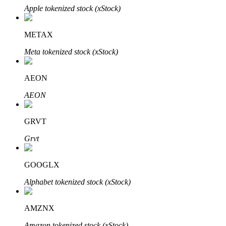
Apple tokenized stock (xStock)
METAX
Meta tokenized stock (xStock)
الاستثمار التلقائي
AEON
احصل على أرباح طويلة الأجل وفوائد مرنة
AEON
GRVT
Grvt
GOOGLX
Alphabet tokenized stock (xStock)
تعلم الستاكينغ
AMZNX
تعرف على كيفية كسب الدخل السلبي
Amazon tokenized stock (xStock)