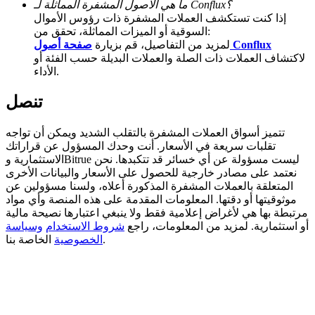
ما هي الأصول المشفرة المماثلة لـ Conflux؟
إذا كنت تستكشف العملات المشفرة ذات رؤوس الأموال
Deposit CASHCAT & Win
السوقية أو الميزات المماثلة، تحقق من:
صفحة أصول Conflux
لمزيد من التفاصيل، قم بزيارة
Share 500000 CASHCAT prize pool
لاكتشاف العملات ذات الصلة والعملات البديلة حسب الفئة أو
الأداء.
تنصل
Exclusive for BitMart Users
Register & Trade to Win 500,000 USDT
تتميز أسواق العملات المشفرة بالتقلب الشديد ويمكن أن تواجه
تقلبات سريعة في الأسعار. أنت وحدك المسؤول عن قراراتك
الاستثمارية وBitrue ليست مسؤولة عن أي خسائر قد تتكبدها. نحن
نعتمد على مصادر خارجية للحصول على الأسعار والبيانات الأخرى
المتعلقة بالعملات المشفرة المذكورة أعلاه، ولسنا مسؤولين عن
Precious Metals Trading Carnival
موثوقيتها أو دقتها. المعلومات المقدمة على هذه المنصة وأي مواد
مرتبطة بها هي لأغراض إعلامية فقط ولا ينبغي اعتبارها نصيحة مالية
Trade Gold & Silver · 33,333 USDT Bonus
أو استثمارية. لمزيد من المعلومات، راجع
شروط الاستخدام
وسياسة
الخاصة بنا.
الخصوصية
USDT New User Exclusive 10% APR
USDT Flexible Staking | Daily Rewards