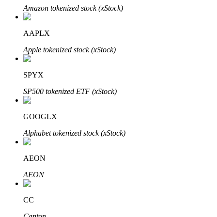
Amazon tokenized stock (xStock)
AAPLX
Apple tokenized stock (xStock)
الاستثمار التلقائي
SPYX
احصل على أرباح طويلة الأجل وفوائد مرنة
SP500 tokenized ETF (xStock)
GOOGLX
Alphabet tokenized stock (xStock)
AEON
AEON
تعلم الستاكينغ
CC
تعرف على كيفية كسب الدخل السلبي
Canton