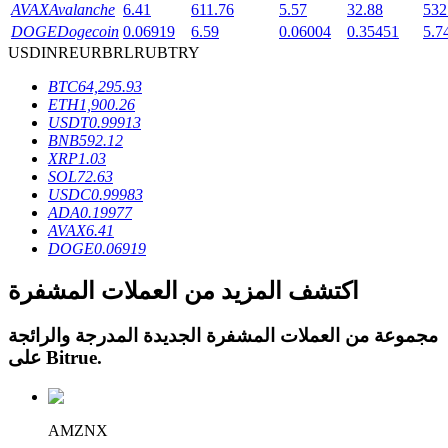
AVAX
Avalanche
6.41
611.76
5.57
32.88
532
DOGE
Dogecoin
0.06919
6.59
0.06004
0.35451
5.7
USD
INR
EUR
BRL
RUB
TRY
BTC
64,295.93
ETH
1,900.26
عمليات احتجاز BTR
USDT
0.99913
BNB
592.12
استثمارات حصرية لحاملي BTR
XRP
1.03
SOL
72.63
USDC
0.99983
ADA
0.19977
AVAX
6.41
DOGE
0.06919
اكتشف المزيد من العملات المشفرة
مجموعة من العملات المشفرة الجديدة المدرجة والرائجة
القروض
.
Bitrue
على
خدمة الاقتراض المدعومة بالعملات المشفرة
AMZNX