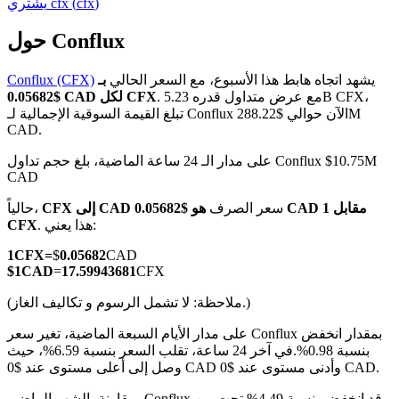
)
cfx
(
cfx
يشتري
حول Conflux
يشهد اتجاه هابط هذا الأسبوع، مع السعر الحالي
بـ
Conflux (CFX)
العقود الآجلة لـ COIN-M
. مع عرض متداول قدره 5.23B CFX،
$0.05682 CAD لكل CFX
تبلغ القيمة السوقية الإجمالية لـ Conflux الآن حوالي $288.22M
العقود الآجلة للعملات المشفرة
CAD.
على مدار الـ 24 ساعة الماضية، بلغ حجم تداول Conflux $10.75M
CAD
TradFi
سعر الصرف
هو $0.05682 CAD مقابل 1
CFX إلى CAD
حالياً،
مشتقات الأسهم والعملات الأجنبية والمعادن الثمينة والسلع
. هذا يعني:
CFX
1
CFX
=
$
0.05682
CAD
$
1
CAD
=
17.59943681
CFX
(ملاحظة: لا تشمل الرسوم و تكاليف الغاز.)
على مدار الأيام السبعة الماضية، تغير سعر Conflux بمقدار انخفض
بنسبة 0.98%.
في آخر 24 ساعة، تقلب السعر بنسبة 6.59%، حيث
وصل إلى أعلى مستوى عند $0 CAD وأدنى مستوى عند $0 CAD.
مقارنة بالشهر الماضي، Conflux قد انخفض بنسبة 4.49%.تحت من