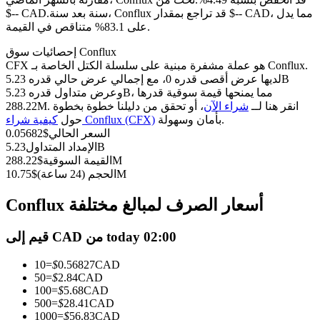
العقود الآجلة USDC
سنة بعد سنة، Conflux قد تراجع بمقدار $-- CAD، مما يدل
$-- CAD.
العقود الآجلة باستخدام USDC كضمان
على 83.1% متناقص في القيمة.
إحصائيات سوق Conflux
CFX هو عملة مشفرة مبنية على سلسلة الكتل الخاصة بـ Conflux.
لديها عرض أقصى قدره 0، مع إجمالي عرض حالي قدره 5.23B
وعرض متداول قدره 5.23B، مما يمنحها قيمة سوقية قدرها
288.22M. انقر هنا لــ
شراء الآن
، أو تحقق من دليلنا خطوة بخطوة
بأمان وسهولة.
كيفية شراء Conflux (CFX)
حول
السعر الحالي
$
0.05682
5.23B
الإمداد المتداول
288.22M
القيمة السوقية
$
نسخ التداول
10.75M
الحجم (24 ساعة)
$
انضم إلى أفضل المتداولين
Conflux أسعار الصرف لمبالغ مختلفة
قيم إلى CAD من today 02:00
10
=
$
0.56827
CAD
50
=
$
2.84
CAD
100
=
$
5.68
CAD
500
=
$
28.41
CAD
1000
=
$
56.83
CAD