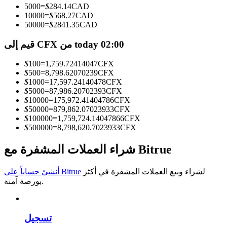
5000
=
$
284.14
CAD
10000
=
$
568.27
CAD
كن متداول نسخ
50000
=
$
2841.35
CAD
استمتع بتقاسم الأرباح وعمولات نسخ التداول
قيم إلى CFX من today 02:00
$
100
=
1,759.72414047
CFX
$
500
=
8,798.62070239
CFX
$
1000
=
17,597.24140478
CFX
$
5000
=
87,986.20702393
CFX
$
10000
=
175,972.41404786
CFX
$
50000
=
879,862.07023933
CFX
$
100000
=
1,759,724.14047866
CFX
$
500000
=
8,798,620.7023933
CFX
معلومة
شراء العملات المشفرة مع Bitrue
تحليل البيانات الضخمة بما في ذلك المعلومات التجارية، وما
إلى ذلك.
لشراء وبيع العملات المشفرة في أكثر
أنشئ حساباً على Bitrue
بورصة آمنة.
تسجيل