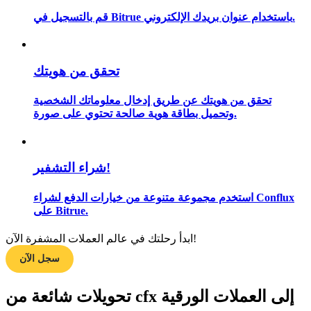
قم بالتسجيل في Bitrue باستخدام عنوان بريدك الإلكتروني.
مرشد
تحقق من هويتك
دليل المبتدئين للعقود الآجلة
تحقق من هويتك عن طريق إدخال معلوماتك الشخصية
وتحميل بطاقة هوية صالحة تحتوي على صورة.
شراء التشفير!
استخدم مجموعة متنوعة من خيارات الدفع لشراء Conflux
على Bitrue.
استراتيجيات التداول
ابدأ رحلتك في عالم العملات المشفرة الآن!
تعلم كيفية البقاء مربحة
سجل الآن
تحويلات شائعة من cfx إلى العملات الورقية