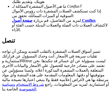
هويتك، وتقديم طلبك.
ما هي الأصول المشفرة المماثلة لـ Conflux؟
Deposit CASHCAT & Win
إذا كنت تستكشف العملات المشفرة ذات رؤوس الأموال
السوقية أو الميزات المماثلة، تحقق من:
Share 500000 CASHCAT prize pool
صفحة أصول Conflux
لمزيد من التفاصيل، قم بزيارة
لاكتشاف العملات ذات الصلة والعملات البديلة حسب الفئة أو
الأداء.
Exclusive for BitMart Users
تنصل
Register & Trade to Win 500,000 USDT
تتميز أسواق العملات المشفرة بالتقلب الشديد ويمكن أن تواجه
تقلبات سريعة في الأسعار. أنت وحدك المسؤول عن قراراتك
الاستثمارية وBitrue ليست مسؤولة عن أي خسائر قد تتكبدها. نحن
نعتمد على مصادر خارجية للحصول على الأسعار والبيانات الأخرى
Precious Metals Trading Carnival
المتعلقة بالعملات المشفرة المذكورة أعلاه، ولسنا مسؤولين عن
موثوقيتها أو دقتها. المعلومات المقدمة على هذه المنصة وأي مواد
Trade Gold & Silver · 33,333 USDT Bonus
مرتبطة بها هي لأغراض إعلامية فقط ولا ينبغي اعتبارها نصيحة مالية
أو استثمارية. لمزيد من المعلومات، راجع
شروط الاستخدام
وسياسة
الخاصة بنا.
الخصوصية
USDT New User Exclusive 10% APR
USDT Flexible Staking | Daily Rewards