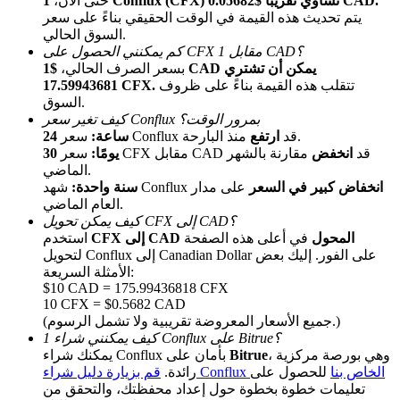
1 Conflux (CFX) تساوي تقريبًا $0.05682 CAD.
حتى الآن،
يتم تحديث هذه القيمة في الوقت الحقيقي بناءً على سعر
السوق الحالي.
كم يمكنني الحصول على CFX مقابل 1 CAD؟
بسعر الصرف الحالي،
$1 CAD يمكن أن تشتري
تتقلب هذه القيمة بناءً على ظروف
17.59943681 CFX.
السوق.
كيف تغير سعر Conflux بمرور الوقت؟
منذ البارحة.
سعر Conflux قد
ارتفع
24 ساعة:
سعر CFX مقابل CAD قد
انخفض
مقارنة بالشهر
30 يومًا:
الإحالة
الماضي.
قم بدعوة صديق لتحصل على مكافآت نقدية
انخفاض كبير في السعر
على مدار
شهد Conflux
سنة واحدة:
العام الماضي.
Deposit CASHCAT & Win
كيف يمكن تحويل CFX إلى CAD؟
CFX إلى CAD المحول
في أعلى هذه الصفحة
استخدم
لتحويل Conflux إلى Canadian Dollar على الفور. إليك بعض
الأمثلة السريعة:
$10 CAD = 175.99436818 CFX
10 CFX = $0.5682 CAD
(جميع الأسعار المعروضة تقريبية ولا تشمل الرسوم.)
كيف يمكنني شراء 1 Conflux على Bitrue؟
، وهي بورصة مركزية
Bitrue
يمكنك شراء Conflux بأمان على
قم بزيارة دليل شراء Conflux الخاص بنا
للحصول على
رائدة.
تعليمات خطوة بخطوة حول إعداد محفظتك، والتحقق من