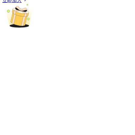
立即加入
充值CASHCAT & 赢取
瓜分 500000 CASHCAT 獎池
BitMart 用戶遷移專享
註冊&交易贏 500,000 USDT
貴金屬財富季 · 交易巔峰賽
抽獎衝榜 · 贏33,333 USDT