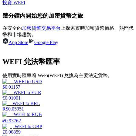
投資 WEFI
幾分鐘內開始您的加密貨幣之旅
在安全的
加密貨幣交易平台
上探索實時加密貨幣價格、熱門代
理財
幣和市場趨勢。
App Store
Google Play
WEFI 兌法幣匯率
使用實時匯率將 WeFi(WEFI) 兌換為主要法定貨幣。
WEFI
to
USD
$
0.01157
WEFI
to
EUR
增值寶
€
0.01001
WEFI
to
BRL
使您的資產穩定增值
R$
0.05951
WEFI
to
RUB
₽
0.93762
WEFI
to
GBP
£
0.00859