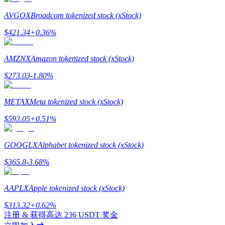
最高達65%佣金！
AVGOX
Broadcom tokenized stock (xStock)
$
421.34
+
0.36
%
AMZNX
Amazon tokenized stock (xStock)
$
273.03
-1.80
%
METAX
Meta tokenized stock (xStock)
邀请好友
$
593.05
+
0.51
%
邀請朋友獲得現金獎勵
GOOGLX
Alphabet tokenized stock (xStock)
充值CASHCAT & 赢取
$
365.8
-3.68
%
AAPLX
Apple tokenized stock (xStock)
$
313.32
+
0.62
%
注册 & 获得高达
236 USDT
奖金