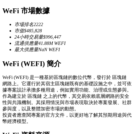
USDC永續
WeFi 市場數據
多種以USDC結算的永續合約
市場排名
2222
市值
$
485,828
24小時交易量
$
996,447
流通供應量
41.88M
WEFI
最大供應量
NaN
WEFI
WeFi (WEFI) 簡介
WeFi (WEFI) 是一種基於區塊鏈的數位代幣，發行於 區塊鏈
跟單
網路上。它運行於其宿主區塊鏈既有的基礎設施之中，並可依
據專案設計承擔多種用途，例如實用功能、治理或生態參與。
與頂尖交易專家同行
作為建立於 區塊鏈 之上的代幣，其交易依賴底層網路的安全
性與共識機制。其採用情況與市場表現取決於專案發展、社群
參與度，以及整體加密市場的動態。
投資者應查閱專案的官方文件，以更好地了解其預期用途與代
幣經濟模型。