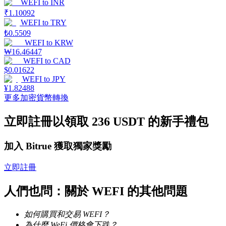
WEFI
to
INR
₹
1.10092
WEFI
to
TRY
₺
0.5509
WEFI
to
KRW
₩
16.46447
機槍池
WEFI
to
CAD
$
0.01622
一鍵質押鎖定高收益
WEFI
to
JPY
¥
1.82488
更多加密貨幣轉換
立即註冊以領取 236 USDT 的新手禮包
加入 Bitrue 獲取獨家獎勵
立即註冊
Launchpool
人們也問：關於 WEFI 的其他問題
活期質押獲得熱門資產
如何購買和交易 WEFI？
為什麼 WeFi 價格會下跌？