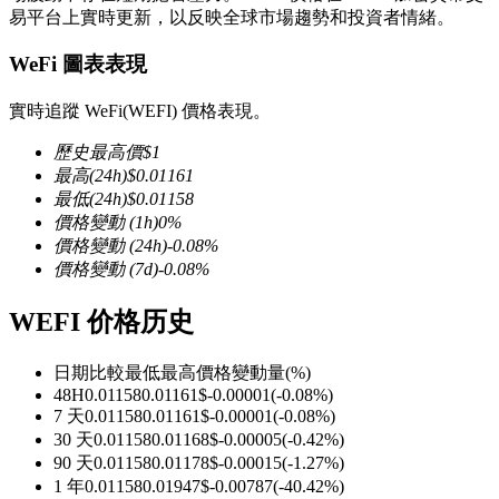
易平台上實時更新，以反映全球市場趨勢和投資者情緒。
WeFi 圖表表現
實時追蹤 WeFi(WEFI) 價格表現。
幣本位永續
歷史最高價
$
1
以數字貨幣為保證金的永續合約
最高
(24h)
$
0.01161
最低
(24h)
$
0.01158
價格變動
(1h)
0
%
價格變動
(24h)
-0.08
%
TradFi
價格變動
(7d)
-0.08
%
美股、外匯、貴金屬及大宗商品衍生性商品
WEFI 价格历史
日期比較
最低
最高
價格變動量
(%)
48H
0.01158
0.01161
$
-0.00001
(
-0.08
%)
7 天
0.01158
0.01161
$
-0.00001
(
-0.08
%)
30 天
0.01158
0.01168
$
-0.00005
(
-0.42
%)
90 天
0.01158
0.01178
$
-0.00015
(
-1.27
%)
1 年
0.01158
0.01947
$
-0.00787
(
-40.42
%)