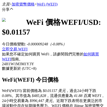
主頁
>
加密貨幣價格
>
WeFi
(WEFI)
分享
WeFi
價格
WEFI
/USD:
合約
$
0.01157
今日價格變動
:
-0.000009248
（
-0.08
%）
立即交易 WEFI
如果您不確定如何購買 WeFi，請參閱我們完整的
如何購買
WEFI
指南。
24H
1W
1M
3M
1Y
3Y
數據更新於 (UTC+8)
USDT永續
WeFi(WEFI) 今日價格
多種以USDT結算的永續合約
WeFi(WEFI) 當前價格為
$0.01157 美元
，過去24小時下跌
0.08%
。其市值為
$485,828
，流通供應量為
41.88 百萬 WEFI
，
24小時交易量為
$996,447 美元
。近期下跌表明在更廣泛的市
場波動中存在短期拋售壓力。WEFI 價格在 Bitrue 加密貨幣交