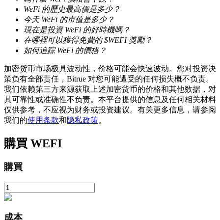
WeFi 的歷史最高價是多少？
今天 WeFi 的市值是多少？
現在是投資 WeFi 的好時機嗎？
在哪裡可以獲得免費的 $WEFI 獎勵？
如何追踪 WeFi 的價格？
加密货币市场极具波动性，价格可能会快速波动。您对投资决
鎖倉BTR
策负有全部责任，Bitrue 对您可能遭受的任何损失概不负责。
我们依赖第三方来源获取上述加密货币的价格和其他数据，对
輕鬆獲得多重福利
其可靠性或准确性不负责。本平台提供的信息及任何相关材料
仅供参考，不应视为财务或投资建议。有关更多信息，请参阅
我们的
使用条款
和
隐私政策
。
購買
WEFI
購買
借貸寶
借貸數字貨幣，及時且安全的服務
成本