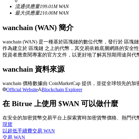
0
流通供應量
199.01M
WAN
USDC永續
最大供應量
210.00M
WAN
多種以USDC結算的永續合約
wanchain (WAN) 簡介
wanchain (WAN) 是一種基於區塊鏈的數位代幣，發
作為建立於 區塊鏈 之上的代幣，其交易依賴底層網路的安全
投資者應查閱專案的官方文件，以更好地了解其預期用途與代
wanchain 資料來源
跟單
wanchain 價格數據由 CoinMarketCap 提供，並從
Official Website
Blockchain Explorer
與頂尖交易專家同行
在 Bitrue 上使用 $WAN 可以做什麼
在安全的加密貨幣交易平台上探索實時加密貨幣價格、熱門代
現貨
以超低手續費交易 WAN
交易 WAN