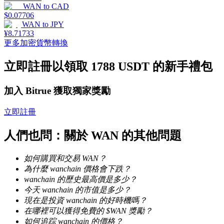
WAN
to
CAD
$
0.07706
WAN
to
JPY
¥
8.71733
更多加密貨幣轉換
理財
立即註冊以領取 1788 USDT 的新手禮包
加入 Bitrue 獲取獨家獎勵
立即註冊
人們也問：關於 WAN 的其他問題
如何購買和交易 WAN？
增值寶
為什麼 wanchain 價格會下跌？
使您的資產穩定增值
wanchain 的歷史最高價是多少？
今天 wanchain 的市值是多少？
現在是投資 wanchain 的好時機嗎？
在哪裡可以獲得免費的 $WAN 獎勵？
如何追踪 wanchain 的價格？