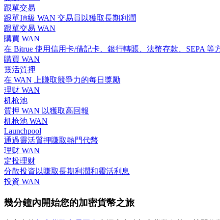
跟單交易
跟單頂級 WAN 交易員以獲取長期利潤
跟單交易 WAN
成為跟單交易員
購買 WAN
坐享盈利分成和跟單分傭
在 Bitrue 使用信用卡/借記卡、銀行轉賬、法幣存款、SEPA 等
購買 WAN
靈活質押
在 WAN 上賺取競爭力的每日獎勵
理财 WAN
机枪池
質押 WAN 以獲取高回報
机枪池 WAN
Launchpool
通過靈活質押賺取熱門代幣
合約資訊
理财 WAN
定投理财
包含交易情況等的大數據分析
分散投資以賺取長期利潤和靈活利息
投資 WAN
幾分鐘內開始您的加密貨幣之旅