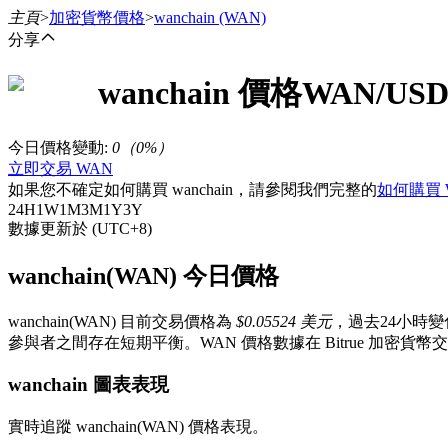
主頁
>
加密貨幣價格
>
wanchain
(WAN)
分享
wanchain
價格
WAN
/USD
合約
今日價格變動
:
0
（
0
%）
立即交易 WAN
如果您不確定如何購買 wanchain，請參閱我們完整的
如何購買 
24H
1W
1M
3M
1Y
3Y
數據更新於 (UTC+8)
wanchain(WAN) 今日價格
wanchain(WAN) 目前交易價格為
$0.05524 美元
，過去24小時
USDT永續
參與者之間存在短期平衡。WAN 價格數據在 Bitrue 加密
多種以USDT結算的永續合約
wanchain 圖表表現
實時追蹤 wanchain(WAN) 價格表現。