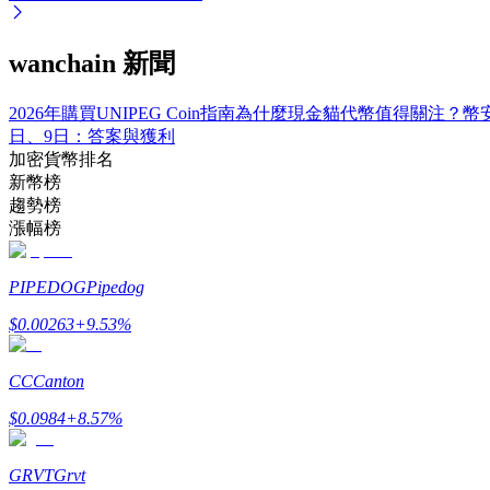
wanchain 新聞
2026年購買UNIPEG Coin指南
為什麼現金貓代幣值得關注？
幣安
日、9日：答案與獲利
加密貨幣排名
鎖倉BTR
新幣榜
輕鬆獲得多重福利
趨勢榜
漲幅榜
PIPEDOG
Pipedog
$
0.00263
+
9.53
%
CC
Canton
$
0.0984
+
8.57
%
借貸寶
借貸數字貨幣，及時且安全的服務
GRVT
Grvt