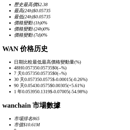
歷史最高價
$
2.38
最高
(24h)
$
0.05735
最低
(24h)
$
0.05735
價格變動
(1h)
0
%
價格變動
(24h)
0
%
幣本位永續
價格變動
(7d)
0
%
以數字貨幣為保證金的永續合約
WAN 价格历史
日期比較
最低
最高
價格變動量
(%)
TradFi
48H
0.05735
0.05735
$
0
(
--
%)
7 天
0.05735
0.05735
$
0
(
--
%)
美股、外匯、貴金屬及大宗商品衍生性商品
30 天
0.05735
0.0575
$
-0.00015
(
-0.26
%)
90 天
0.0543
0.0575
$
0.00305
(
+
5.61
%)
1 年
0.05395
0.1319
$
-0.07005
(
-54.98
%)
wanchain 市場數據
市場排名
865
市值
$
10.61M