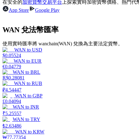
在安全的
加密貨幣交易平台
上探索實時加密貨幣價格、熱門代
App Store
Google Play
WAN 兌法幣匯率
合約指南
合約功能使用指南
使用實時匯率將 wanchain(WAN) 兌換為主要法定貨幣。
WAN
to
USD
$
0.05524
WAN
to
EUR
€
0.04779
WAN
to
BRL
R$
0.28081
WAN
to
RUB
₽
4.54447
WAN
to
GBP
£
0.04094
WAN
to
INR
交易策略
₹
5.25557
學習如何保持盈利
WAN
to
TRY
₺
2.63486
WAN
to
KRW
₩
77.77354