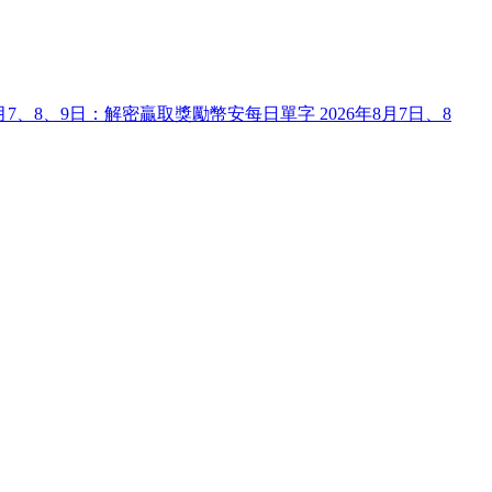
8月7、8、9日：解密贏取獎勵
幣安每日單字 2026年8月7日、8