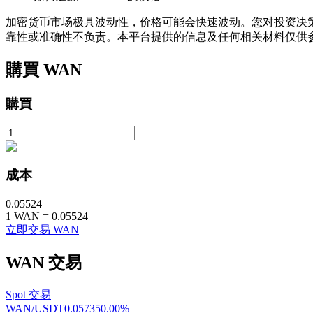
加密货币市场极具波动性，价格可能会快速波动。您对投资决策
靠性或准确性不负责。本平台提供的信息及任何相关材料仅供
購買
WAN
機槍池
購買
一鍵質押鎖定高收益
成本
0.05524
1
WAN
=
0.05524
立即交易 WAN
Launchpool
WAN
交易
活期質押獲得熱門資產
Spot 交易
WAN/USDT
0.05735
0.00
%