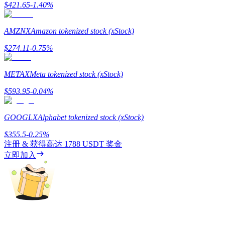
$
421.65
-1.40
%
AMZNX
Amazon tokenized stock (xStock)
$
274.11
-0.75
%
理財
METAX
Meta tokenized stock (xStock)
$
593.95
-0.04
%
GOOGLX
Alphabet tokenized stock (xStock)
$
355.5
-0.25
%
注册 & 获得高达
1788 USDT
奖金
立即加入
增值寶
使您的資產穩定增值