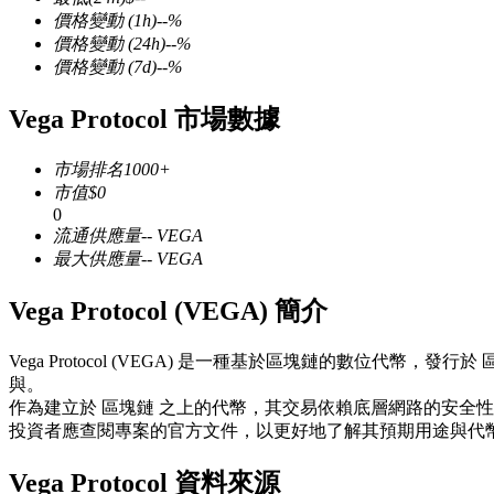
價格變動
(1h)
--
%
價格變動
(24h)
--
%
價格變動
(7d)
--
%
Vega Protocol 市場數據
幣本位永續
市場排名
1000+
以數字貨幣為保證金的永續合約
市值
$
0
0
流通供應量
--
VEGA
TradFi
最大供應量
--
VEGA
美股、外匯、貴金屬及大宗商品衍生性商品
Vega Protocol (VEGA) 簡介
Vega Protocol (VEGA) 是一種基於區塊鏈的數
與。
作為建立於 區塊鏈 之上的代幣，其交易依賴底層網路的安全
投資者應查閱專案的官方文件，以更好地了解其預期用途與代
Vega Protocol 資料來源