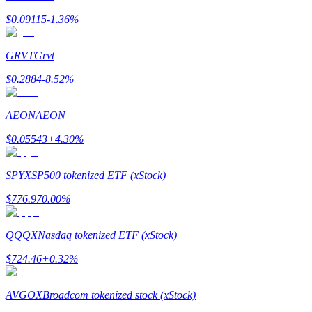
$
0.09115
-1.36
%
GRVT
Grvt
合約指南
$
0.2884
-8.52
%
合約功能使用指南
AEON
AEON
$
0.05543
+
4.30
%
SPYX
SP500 tokenized ETF (xStock)
$
776.97
0.00
%
QQQX
Nasdaq tokenized ETF (xStock)
交易策略
$
724.46
+
0.32
%
學習如何保持盈利
AVGOX
Broadcom tokenized stock (xStock)