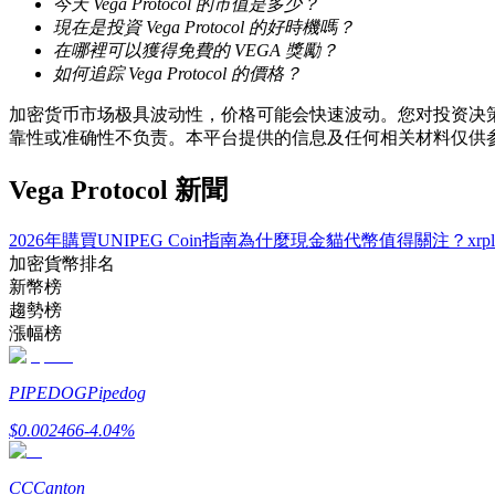
今天 Vega Protocol 的市值是多少？
現在是投資 Vega Protocol 的好時機嗎？
在哪裡可以獲得免費的 VEGA 獎勵？
成為跟單交易員
如何追踪 Vega Protocol 的價格？
坐享盈利分成和跟單分傭
加密货币市场极具波动性，价格可能会快速波动。您对投资决策
靠性或准确性不负责。本平台提供的信息及任何相关材料仅供
Vega Protocol 新聞
2026年購買UNIPEG Coin指南
為什麼現金貓代幣值得關注？
xr
加密貨幣排名
新幣榜
趨勢榜
漲幅榜
合約資訊
包含交易情況等的大數據分析
PIPEDOG
Pipedog
$
0.002466
-4.04
%
CC
Canton