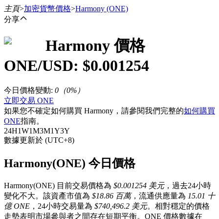
主頁
>
加密貨幣價格
>
Harmony
(ONE)
分享
Harmony
價格
合約
ONE
/USD: $
0.001254
今日價格變動
:
0
（
0
%）
立即交易 ONE
如果您不確定如何購買 Harmony，請參閱我們完整的
如何購買
ONE
指南。
24H
1W
1M
3M
1Y
3Y
數據更新於 (UTC+8)
USDT永續
Harmony(ONE) 今日價格
多種以USDT結算的永續合約
Harmony(ONE) 目前交易價格為
$0.001254 美元
，過去24小時
變化不大。該資產市值為
$18.86 百萬
，流通供應量為
15.01 十
億 ONE
，24小時交易量為
$740,496.2 美元
。相對穩定的價格
走勢表明市場參與者之間存在短期平衡。ONE 價格數據在