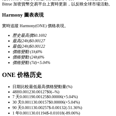
Bitrue 加密貨幣交易平台上實時更新，以反映全球市場活動。
Harmony 圖表表現
實時追蹤 Harmony(ONE) 價格表現。
幣本位永續
歷史最高價
$
0.1692
以數字貨幣為保證金的永續合約
最高
(24h)
$
0.00127
最低
(24h)
$
0.00122
價格變動
(1h)
0
%
價格變動
(24h)
0
%
TradFi
價格變動
(7d)
+
5.04
%
美股、外匯、貴金屬及大宗商品衍生性商品
ONE 价格历史
日期比較
最低
最高
價格變動量
(%)
48H
0.00123
0.00127
$
0
(
--
%)
7 天
0.00119
0.00125
$
0.00006
(
+
5.04
%)
30 天
0.00113
0.00157
$
0.00006
(
+
5.04
%)
90 天
0.00113
0.00257
$
-0.00132
(
-51.36
%)
1 年
0.00113
0.01194
$
-0.01018
(
-89.06
%)