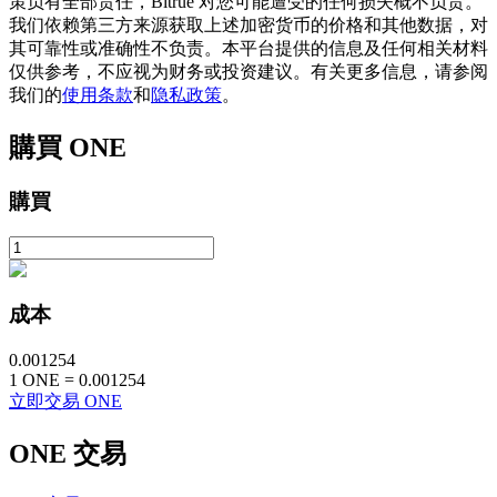
策负有全部责任，Bitrue 对您可能遭受的任何损失概不负责。
我们依赖第三方来源获取上述加密货币的价格和其他数据，对
其可靠性或准确性不负责。本平台提供的信息及任何相关材料
仅供参考，不应视为财务或投资建议。有关更多信息，请参阅
我们的
使用条款
和
隐私政策
。
購買
ONE
鎖倉BTR
購買
輕鬆獲得多重福利
成本
0.001254
1
ONE
=
0.001254
立即交易 ONE
借貸寶
ONE
交易
借貸數字貨幣，及時且安全的服務