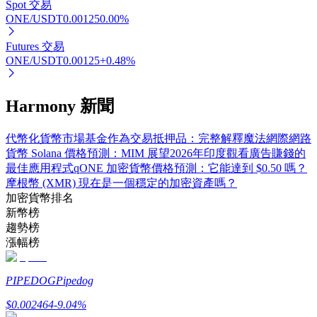
Spot 交易
ONE/USDT
0.00125
0.00
%
Futures 交易
ONE/USDT
0.00125
+
0.48
%
Harmony 新聞
定投理财
代幣化貨幣市場基金作為交易抵押品：完整解釋
魔法網際網路
貨幣 Solana 價格預測：MIM 展望
2026年印度觀看廣告賺錢的
享受活期理財及長期收益
最佳應用程式
qONE 加密貨幣價格預測：它能達到 $0.50 嗎？
摩根幣 (XMR) 現在是一個穩定的加密資產嗎？
加密貨幣排名
新幣榜
趨勢榜
漲幅榜
PIPEDOG
Pipedog
$
0.002464
-9.04
%
學習理財