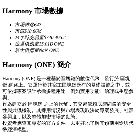
USDC永續
Harmony 市場數據
多種以USDC結算的永續合約
市場排名
647
市值
$
18.86M
24小時交易量
$
740,496.2
流通供應量
15.01B
ONE
最大供應量
NaN
ONE
Harmony (ONE) 簡介
Harmony (ONE) 是一種基於區塊鏈的數位代幣，發行於 區塊
跟單
鏈 網路上。它運行於其宿主區塊鏈既有的基礎設施之中，並
可依據專案設計承擔多種用途，例如實用功能、治理或生態參
與頂尖交易專家同行
與。
作為建立於 區塊鏈 之上的代幣，其交易依賴底層網路的安全
性與共識機制。其採用情況與市場表現取決於專案發展、社群
參與度，以及整體加密市場的動態。
投資者應查閱專案的官方文件，以更好地了解其預期用途與代
幣經濟模型。