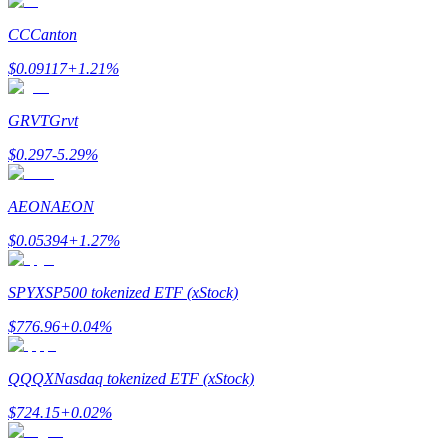
了解如何賺取穩定收入
CC
Canton
Bitrue
AI
$
0.09117
+
1.21
%
GRVT
Grvt
$
0.297
-5.29
%
AEON
AEON
合夥人計劃
$
0.05394
+
1.27
%
SPYX
SP500 tokenized ETF (xStock)
$
776.96
+
0.04
%
QQQX
Nasdaq tokenized ETF (xStock)
$
724.15
+
0.02
%
Bitrue渠道合伙人