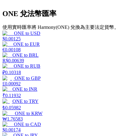
ONE 兌法幣匯率
使用實時匯率將 Harmony(ONE) 兌換為主要法定貨幣。
理財
ONE
to
USD
$
0.00125
ONE
to
EUR
€
0.00108
ONE
to
BRL
R$
0.00639
ONE
to
RUB
₽
0.10318
ONE
to
GBP
£
0.00092
ONE
to
INR
₹
0.11932
增值寶
ONE
to
TRY
使您的資產穩定增值
₺
0.05982
ONE
to
KRW
₩
1.76583
ONE
to
CAD
$
0.00174
ONE
to
JPY