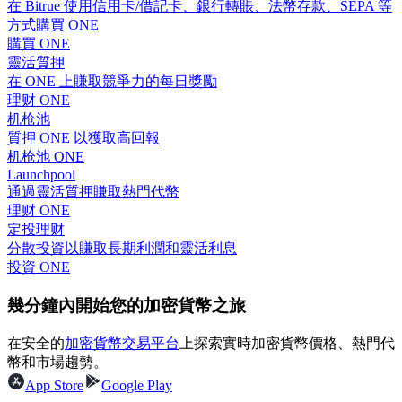
在 Bitrue 使用信用卡/借記卡、銀行轉賬、法幣存款、SEPA 等
方式購買 ONE
購買 ONE
靈活質押
在 ONE 上賺取競爭力的每日獎勵
合約指南
理财 ONE
机枪池
合約功能使用指南
質押 ONE 以獲取高回報
机枪池 ONE
Launchpool
通過靈活質押賺取熱門代幣
理财 ONE
定投理财
分散投資以賺取長期利潤和靈活利息
投資 ONE
幾分鐘內開始您的加密貨幣之旅
交易策略
在安全的
加密貨幣交易平台
上探索實時加密貨幣價格、熱門代
學習如何保持盈利
幣和市場趨勢。
App Store
Google Play