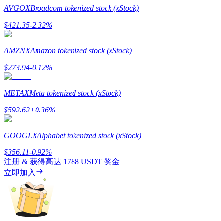
AVGOX
Broadcom tokenized stock (xStock)
最高達65%佣金！
$
421.35
-2.32
%
AMZNX
Amazon tokenized stock (xStock)
$
273.94
-0.12
%
METAX
Meta tokenized stock (xStock)
$
592.62
+
0.36
%
邀请好友
邀請朋友獲得現金獎勵
GOOGLX
Alphabet tokenized stock (xStock)
$
356.11
-0.92
%
注册 & 获得高达
1788 USDT
奖金
立即加入
BTC 專享獎勵