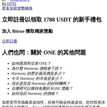
¥
0.19792
更多加密貨幣轉換
立即註冊以領取 1788 USDT 的新手禮包
機槍池
加入 Bitrue 獲取獨家獎勵
一鍵質押鎖定高收益
立即註冊
人們也問：關於 ONE 的其他問題
如何購買和交易 ONE？
為什麼 Harmony 價格會下跌？
Harmony 的歷史最高價是多少？
今天 Harmony 的市值是多少？
現在是投資 Harmony 的好時機嗎？
Launchpool
在哪裡可以獲得免費的 $ONE 獎勵？
如何追踪 Harmony 的價格？
活期質押獲得熱門資產
加密货币市场极具波动性，价格可能会快速波动。您对投资决