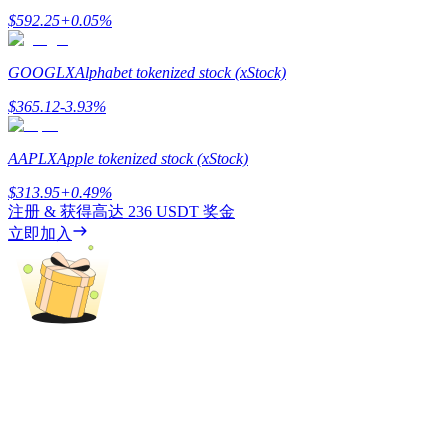
$
592.25
+
0.05
%
GOOGLX
Alphabet tokenized stock (xStock)
$
365.12
-3.93
%
機槍池
一鍵質押鎖定高收益
AAPLX
Apple tokenized stock (xStock)
$
313.95
+
0.49
%
注册 & 获得高达
236 USDT
奖金
立即加入
Launchpool
活期質押獲得熱門資產