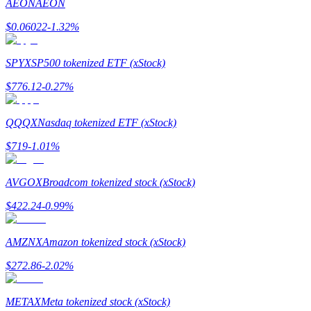
AEON
AEON
$
0.06022
-1.32
%
SPYX
SP500 tokenized ETF (xStock)
理財
$
776.12
-0.27
%
QQQX
Nasdaq tokenized ETF (xStock)
$
719
-1.01
%
AVGOX
Broadcom tokenized stock (xStock)
$
422.24
-0.99
%
增值寶
AMZNX
Amazon tokenized stock (xStock)
使您的資產穩定增值
$
272.86
-2.02
%
METAX
Meta tokenized stock (xStock)