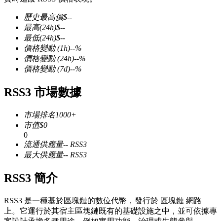
歷史最高價
$
--
最高
(24h)
$
--
最低
(24h)
$
--
價格變動
(1h)
--
%
幣本位永續
價格變動
(24h)
--
%
價格變動
(7d)
--
%
以數字貨幣為保證金的永續合約
RSS3 市場數據
TradFi
市場排名
1000+
市值
$
0
美股、外匯、貴金屬及大宗商品衍生性商品
0
流通供應量
--
RSS3
最大供應量
--
RSS3
RSS3 簡介
RSS3 是一種基於區塊鏈的數位代幣，發行於 區塊鏈 網路
上。它運行於其宿主區塊鏈既有的基礎設施之中，並可依據專