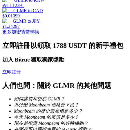
GLMR
to
KRW
₩
11.12391
GLMR
to
CAD
$
0.01099
GLMR
to
JPY
¥
1.24297
理財
更多加密貨幣轉換
立即註冊以領取 1788 USDT 的新手禮包
加入 Bitrue 獲取獨家獎勵
立即註冊
人們也問：關於 GLMR 的其他問題
增值寶
如何購買和交易 GLMR？
使您的資產穩定增值
為什麼 Moonbeam 價格會下跌？
Moonbeam 的歷史最高價是多少？
今天 Moonbeam 的市值是多少？
現在是投資 Moonbeam 的好時機嗎？
在哪裡可以獲得免費的 $GLMR 獎勵？