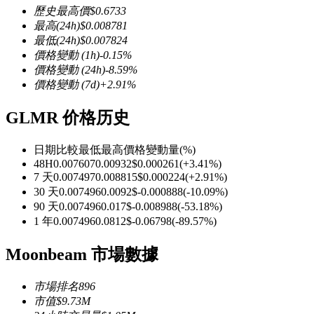
歷史最高價
$
0.6733
最高
(24h)
$
0.008781
最低
(24h)
$
0.007824
價格變動
(1h)
-0.15
%
價格變動
(24h)
-8.59
%
幣本位永續
價格變動
(7d)
+
2.91
%
以數字貨幣為保證金的永續合約
GLMR 价格历史
日期比較
最低
最高
價格變動量
(%)
TradFi
48H
0.007607
0.00932
$
0.000261
(
+
3.41
%)
7 天
0.007497
0.008815
$
0.000224
(
+
2.91
%)
美股、外匯、貴金屬及大宗商品衍生性商品
30 天
0.007496
0.0092
$
-0.000888
(
-10.09
%)
90 天
0.007496
0.017
$
-0.008988
(
-53.18
%)
1 年
0.007496
0.0812
$
-0.06798
(
-89.57
%)
Moonbeam 市場數據
市場排名
896
市值
$
9.73M