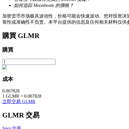
如何追踪 Moonbeam 的價格？
加密货币市场极具波动性，价格可能会快速波动。您对投资决策
靠性或准确性不负责。本平台提供的信息及任何相关材料仅供
機槍池
購買
GLMR
一鍵質押鎖定高收益
購買
成本
0.007828
1
GLMR
=
0.007828
立即交易 GLMR
Launchpool
活期質押獲得熱門資產
GLMR
交易
Spot 交易