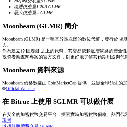
24小時交易量
$
1.05M
USDC永續
流通供應量
1.20B
GLMR
最大供應量
--
GLMR
多種以USDC結算的永續合約
Moonbeam (GLMR) 簡介
Moonbeam (GLMR) 是一種基於區塊鏈的數位代幣，
與。
作為建立於 區塊鏈 之上的代幣，其交易依賴底層網路的安全
投資者應查閱專案的官方文件，以更好地了解其預期用途與代
Moonbeam 資料來源
跟單
Moonbeam 價格數據由 CoinMarketCap 提供，並
與頂尖交易專家同行
Official Website
在 Bitrue 上使用 $GLMR 可以做什麼
在安全的加密貨幣交易平台上探索實時加密貨幣價格、熱門代
現貨
以超低手續費交易 GLMR