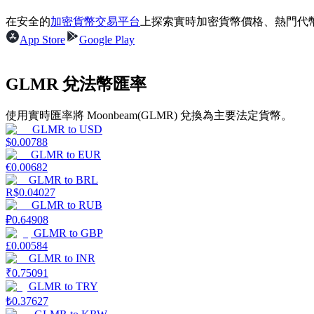
在安全的
加密貨幣交易平台
上探索實時加密貨幣價格、熱門代
App Store
Google Play
合約指南
GLMR 兌法幣匯率
合約功能使用指南
使用實時匯率將 Moonbeam(GLMR) 兌換為主要法定貨幣。
GLMR
to
USD
$
0.00788
GLMR
to
EUR
€
0.00682
GLMR
to
BRL
R$
0.04027
GLMR
to
RUB
₽
0.64908
GLMR
to
GBP
交易策略
£
0.00584
GLMR
to
INR
學習如何保持盈利
₹
0.75091
GLMR
to
TRY
₺
0.37627