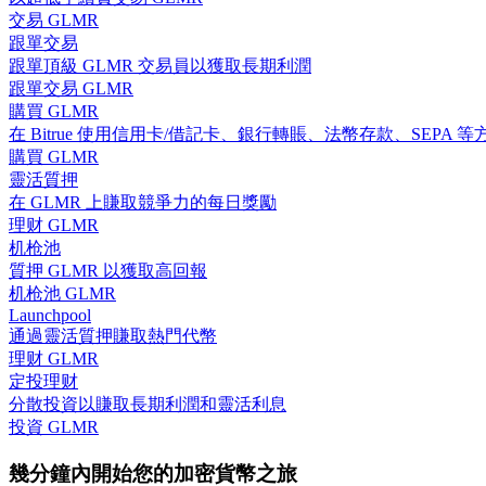
交易 GLMR
跟單交易
跟單頂級 GLMR 交易員以獲取長期利潤
成為跟單交易員
跟單交易 GLMR
坐享盈利分成和跟單分傭
購買 GLMR
在 Bitrue 使用信用卡/借記卡、銀行轉賬、法幣存款、SEPA 等
購買 GLMR
靈活質押
在 GLMR 上賺取競爭力的每日獎勵
理财 GLMR
机枪池
質押 GLMR 以獲取高回報
机枪池 GLMR
Launchpool
合約資訊
通過靈活質押賺取熱門代幣
理财 GLMR
包含交易情況等的大數據分析
定投理财
分散投資以賺取長期利潤和靈活利息
投資 GLMR
幾分鐘內開始您的加密貨幣之旅