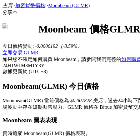
主頁
>
加密貨幣價格
>
Moonbeam
(GLMR)
分享
Moonbeam
價格
GLM
合約
今日價格變動
:
-0.0006192
（
-8.59
%）
立即交易 GLMR
如果您不確定如何購買 Moonbeam，請參閱我們完整的
如何購買
24H
1W
1M
3M
1Y
3Y
數據更新於 (UTC+8)
Moonbeam(GLMR) 今日價格
Moonbeam(GLMR) 當前價格為
$0.007828 美元
，過去24小時下
USDT永續
場波動中存在短期拋售壓力。GLMR 價格在 Bitrue 加密
多種以USDT結算的永續合約
Moonbeam 圖表表現
實時追蹤 Moonbeam(GLMR) 價格表現。