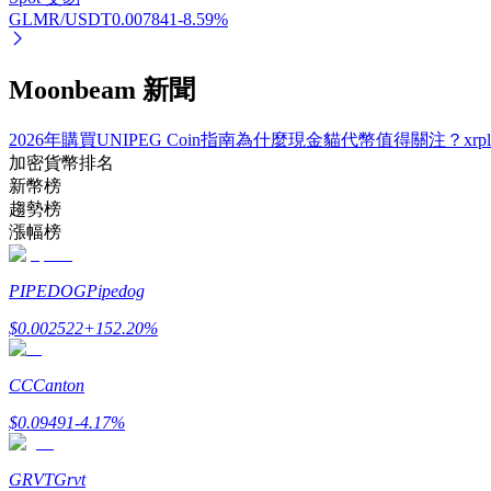
GLMR/USDT
0.007841
-8.59
%
Moonbeam 新聞
2026年購買UNIPEG Coin指南
為什麼現金貓代幣值得關注？
xr
加密貨幣排名
鎖倉BTR
新幣榜
輕鬆獲得多重福利
趨勢榜
漲幅榜
PIPEDOG
Pipedog
$
0.002522
+
152.20
%
CC
Canton
$
0.09491
-4.17
%
借貸寶
借貸數字貨幣，及時且安全的服務
GRVT
Grvt