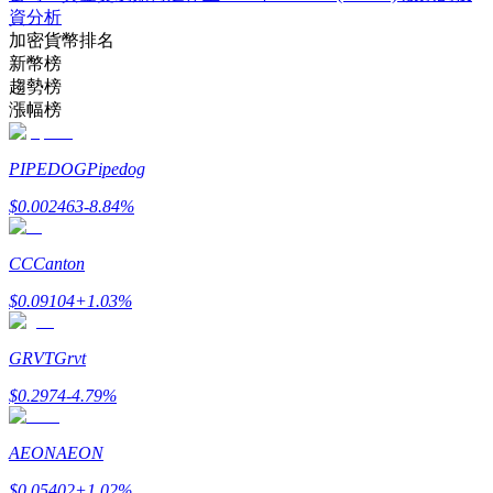
資分析
了解如何賺取穩定收入
加密貨幣排名
新幣榜
Bitrue
AI
趨勢榜
漲幅榜
PIPEDOG
Pipedog
$
0.002463
-8.84
%
合夥人計劃
CC
Canton
$
0.09104
+
1.03
%
GRVT
Grvt
$
0.2974
-4.79
%
AEON
AEON
Bitrue渠道合伙人
$
0.05402
+
1.02
%