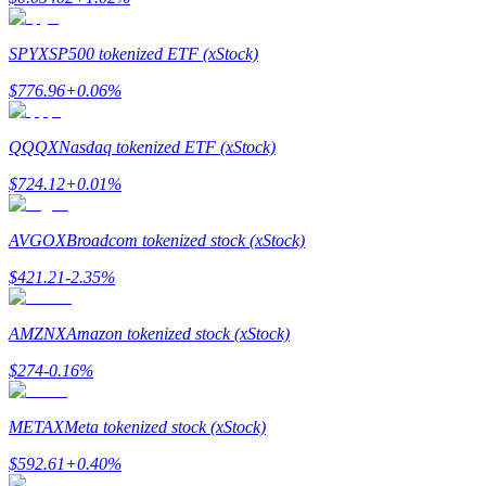
最高達65%佣金！
SPYX
SP500 tokenized ETF (xStock)
$
776.96
+
0.06
%
QQQX
Nasdaq tokenized ETF (xStock)
$
724.12
+
0.01
%
AVGOX
Broadcom tokenized stock (xStock)
邀请好友
$
421.21
-2.35
%
邀請朋友獲得現金獎勵
AMZNX
Amazon tokenized stock (xStock)
$
274
-0.16
%
METAX
Meta tokenized stock (xStock)
$
592.61
+
0.40
%
BTC 專享獎勵