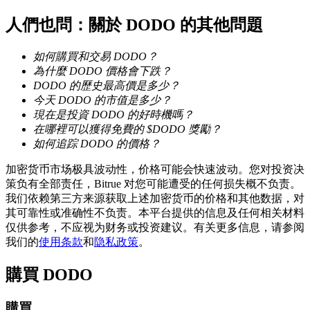
人們也問：關於 DODO 的其他問題
如何購買和交易 DODO？
為什麼 DODO 價格會下跌？
DODO 的歷史最高價是多少？
今天 DODO 的市值是多少？
鎖倉BTR
現在是投資 DODO 的好時機嗎？
在哪裡可以獲得免費的 $DODO 獎勵？
輕鬆獲得多重福利
如何追踪 DODO 的價格？
加密货币市场极具波动性，价格可能会快速波动。您对投资决
策负有全部责任，Bitrue 对您可能遭受的任何损失概不负责。
我们依赖第三方来源获取上述加密货币的价格和其他数据，对
其可靠性或准确性不负责。本平台提供的信息及任何相关材料
仅供参考，不应视为财务或投资建议。有关更多信息，请参阅
我们的
使用条款
和
隐私政策
。
購買
DODO
借貸寶
借貸數字貨幣，及時且安全的服務
購買