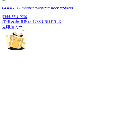
GOOGLX
Alphabet tokenized stock (xStock)
$
355.77
-1.02
%
BTC 專享獎勵
注册 & 获得高达
1788 USDT
奖金
立即加入
充值並交易BTC瓜分 25,000 USDT 獎池！
充值CASHCAT & 赢取
瓜分 500000 CASHCAT 獎池
BitMart 用戶遷移專享
註冊&交易贏 500,000 USDT