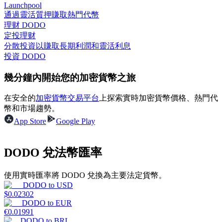
Launchpool
通過靈活質押賺取熱門代幣
理财 DODO
定投理财
分散投資以賺取長期利潤和靈活利息
理財
投資 DODO
幾分鐘內開始您的加密貨幣之旅
在安全的
加密貨幣交易平台
上探索實時加密貨幣價格、熱門代
幣和市場趨勢。
App Store
Google Play
DODO 兌法幣匯率
增值寶
使用實時匯率將 DODO 兌換為主要法定貨幣。
使您的資產穩定增值
DODO
to
USD
$
0.02302
DODO
to
EUR
€
0.01991
DODO
to
BRL