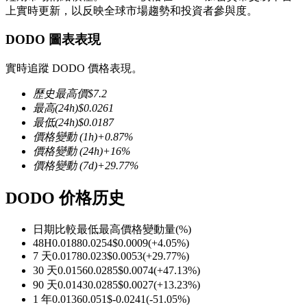
上實時更新，以反映全球市場趨勢和投資者參與度。
DODO 圖表表現
實時追蹤 DODO 價格表現。
幣本位永續
歷史最高價
$
7.2
以數字貨幣為保證金的永續合約
最高
(24h)
$
0.0261
最低
(24h)
$
0.0187
價格變動
(1h)
+
0.87
%
價格變動
(24h)
+
16
%
TradFi
價格變動
(7d)
+
29.77
%
美股、外匯、貴金屬及大宗商品衍生性商品
DODO 价格历史
日期比較
最低
最高
價格變動量
(%)
48H
0.0188
0.0254
$
0.0009
(
+
4.05
%)
7 天
0.0178
0.023
$
0.0053
(
+
29.77
%)
30 天
0.0156
0.0285
$
0.0074
(
+
47.13
%)
90 天
0.0143
0.0285
$
0.0027
(
+
13.23
%)
1 年
0.0136
0.051
$
-0.0241
(
-51.05
%)