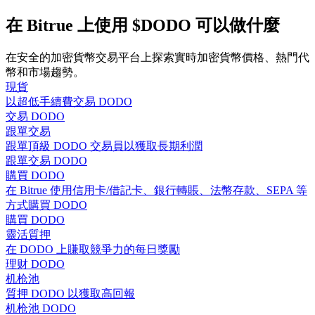
在 Bitrue 上使用 $DODO 可以做什麼
在安全的加密貨幣交易平台上探索實時加密貨幣價格、熱門代
幣和市場趨勢。
合約指南
現貨
合約功能使用指南
以超低手續費交易 DODO
交易 DODO
跟單交易
跟單頂級 DODO 交易員以獲取長期利潤
跟單交易 DODO
購買 DODO
在 Bitrue 使用信用卡/借記卡、銀行轉賬、法幣存款、SEPA 等
方式購買 DODO
購買 DODO
靈活質押
交易策略
在 DODO 上賺取競爭力的每日獎勵
理财 DODO
學習如何保持盈利
机枪池
質押 DODO 以獲取高回報
机枪池 DODO