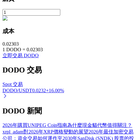
成本
0.02303
1
DODO
=
0.02303
立即交易 DODO
定投理财
DODO
交易
享受活期理財及長期收益
Spot 交易
DODO/USDT
0.0232
+
16.00
%
DODO 新聞
2026年購買UNIPEG Coin指南
為什麼現金貓代幣值得關注？
xrpl_adam對2026年XRP價格變動的展望
2026年最佳加密交易
學習理財
公司：資金交易如何運作
至2030年SanDisk (SNDK) 股票的投