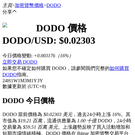
主頁
>
加密貨幣價格
>
DODO
分享
DODO
價格
合約
DODO
/USD: $
0.02303
今日價格變動
:
+0.003176
（
16
%）
立即交易 DODO
如果您不確定如何購買 DODO，請參閱我們完整的
如何購買
DODO
指南。
24H
1W
1M
3M
1Y
3Y
數據更新於 (UTC+8)
USDT永續
DODO 今日價格
多種以USDT結算的永續合約
DODO 當前價格為
$0.02303 美元
，過去24小時上漲
16%
。其
市值為
$19.21 百萬
，流通供應量為
1.00 十億 DODO
，24小時
交易量為
$59.51 百萬 美元
。上漲趨勢反映了買入活動增加和
短期市場情緒積極。DODO 價格在 Bitrue 加密貨幣交易平台