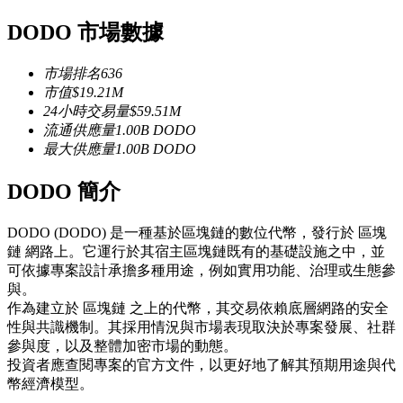
USDC永續
DODO 市場數據
多種以USDC結算的永續合約
市場排名
636
市值
$
19.21M
24小時交易量
$
59.51M
流通供應量
1.00B
DODO
最大供應量
1.00B
DODO
DODO 簡介
DODO (DODO) 是一種基於區塊鏈的數位代幣，發行於 區塊
跟單
鏈 網路上。它運行於其宿主區塊鏈既有的基礎設施之中，並
可依據專案設計承擔多種用途，例如實用功能、治理或生態參
與頂尖交易專家同行
與。
作為建立於 區塊鏈 之上的代幣，其交易依賴底層網路的安全
性與共識機制。其採用情況與市場表現取決於專案發展、社群
參與度，以及整體加密市場的動態。
投資者應查閱專案的官方文件，以更好地了解其預期用途與代
幣經濟模型。