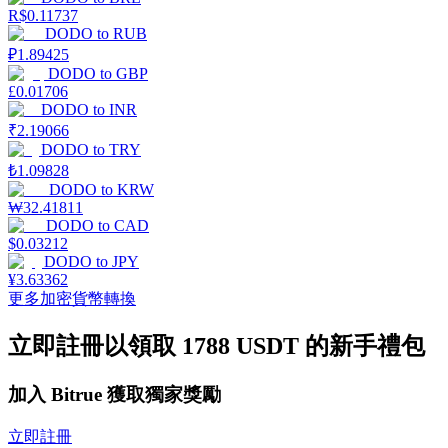
R$
0.11737
DODO
to
RUB
₽
1.89425
DODO
to
GBP
£
0.01706
DODO
to
INR
機槍池
₹
2.19066
DODO
to
TRY
一鍵質押鎖定高收益
₺
1.09828
DODO
to
KRW
₩
32.41811
DODO
to
CAD
$
0.03212
DODO
to
JPY
¥
3.63362
更多加密貨幣轉換
立即註冊以領取 1788 USDT 的新手禮包
Launchpool
活期質押獲得熱門資產
加入 Bitrue 獲取獨家獎勵
立即註冊