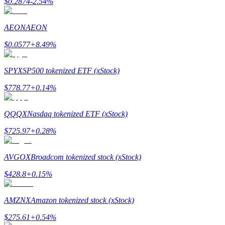
$
0.2874
-2.54
%
最高達65%佣金！
AEON
AEON
$
0.0577
+
8.49
%
SPYX
SP500 tokenized ETF (xStock)
$
778.77
+
0.14
%
QQQX
Nasdaq tokenized ETF (xStock)
邀请好友
$
725.97
+
0.28
%
邀請朋友獲得現金獎勵
AVGOX
Broadcom tokenized stock (xStock)
$
428.8
+
0.15
%
AMZNX
Amazon tokenized stock (xStock)
$
275.61
+
0.54
%
BTC 專享獎勵