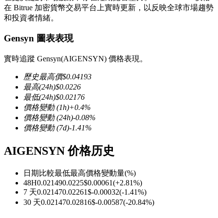
在 Bitrue 加密貨幣交易平台上實時更新，以反映全球市場趨勢
和投資者情緒。
Gensyn 圖表表現
幣本位永續
實時追蹤 Gensyn(AIGENSYN) 價格表現。
以數字貨幣為保證金的永續合約
歷史最高價
$
0.04193
最高
(24h)
$
0.0226
最低
(24h)
$
0.02176
價格變動
(1h)
+
0.4
%
TradFi
價格變動
(24h)
-0.08
%
價格變動
(7d)
-1.41
%
美股、外匯、貴金屬及大宗商品衍生性商品
AIGENSYN 价格历史
日期比較
最低
最高
價格變動量
(%)
48H
0.02149
0.0225
$
0.00061
(
+
2.81
%)
7 天
0.02147
0.02261
$
-0.00032
(
-1.41
%)
30 天
0.02147
0.02816
$
-0.00587
(
-20.84
%)