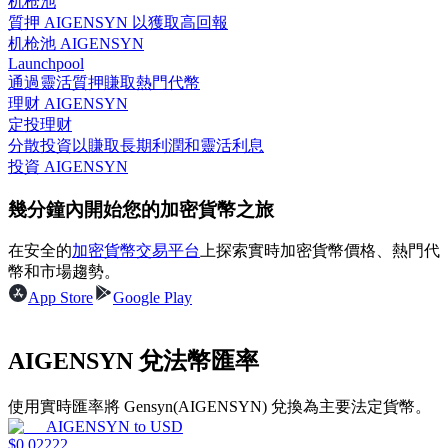
机枪池
質押 AIGENSYN 以獲取高回報
机枪池 AIGENSYN
Launchpool
通過靈活質押賺取熱門代幣
理财 AIGENSYN
理財
定投理财
分散投資以賺取長期利潤和靈活利息
投資 AIGENSYN
幾分鐘內開始您的加密貨幣之旅
在安全的
加密貨幣交易平台
上探索實時加密貨幣價格、熱門代
幣和市場趨勢。
App Store
Google Play
增值寶
使您的資產穩定增值
AIGENSYN 兌法幣匯率
使用實時匯率將 Gensyn(AIGENSYN) 兌換為主要法定貨幣。
AIGENSYN
to
USD
$
0.02222