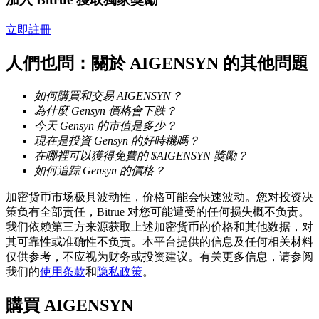
立即註冊
人們也問：關於 AIGENSYN 的其他問題
如何購買和交易 AIGENSYN？
鎖倉BTR
為什麼 Gensyn 價格會下跌？
今天 Gensyn 的市值是多少？
輕鬆獲得多重福利
現在是投資 Gensyn 的好時機嗎？
在哪裡可以獲得免費的 $AIGENSYN 獎勵？
如何追踪 Gensyn 的價格？
加密货币市场极具波动性，价格可能会快速波动。您对投资决
策负有全部责任，Bitrue 对您可能遭受的任何损失概不负责。
我们依赖第三方来源获取上述加密货币的价格和其他数据，对
其可靠性或准确性不负责。本平台提供的信息及任何相关材料
仅供参考，不应视为财务或投资建议。有关更多信息，请参阅
我们的
使用条款
和
隐私政策
。
借貸寶
購買
AIGENSYN
借貸數字貨幣，及時且安全的服務