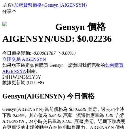
主頁
>
加密貨幣價格
>
Gensyn
(AIGENSYN)
分享
Gensyn
價格
合約
AIGENSYN
/USD: $
0.02236
今日價格變動
:
-0.00001787
（
-0.08
%）
立即交易 AIGENSYN
如果您不確定如何購買 Gensyn，請參閱我們完整的
如何購買
AIGENSYN
指南。
24H
1W
1M
3M
1Y
3Y
數據更新於 (UTC+8)
USDT永續
Gensyn(AIGENSYN) 今日價格
多種以USDT結算的永續合約
Gensyn(AIGENSYN) 當前價格為
$0.02236 美元
，過去24小時
下跌
0.08%
。其市值為
$28.42 百萬
，流通供應量為
1.30 十億
AIGENSYN
，24小時交易量為
$2.95 百萬 美元
。近期下跌表明
在更廣泛的市場波動中存在短期拋售壓力。AIGENSYN 價格