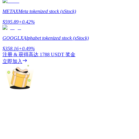
METAX
Meta tokenized stock (xStock)
$
595.89
+
0.42
%
BTC 專享獎勵
充值並交易BTC瓜分 25,000 USDT 獎池！
GOOGLX
Alphabet tokenized stock (xStock)
$
358.16
+
0.49
%
注册 & 获得高达
1788 USDT
奖金
立即加入
充值CASHCAT & 赢取
瓜分 500000 CASHCAT 獎池
BitMart 用戶遷移專享
註冊&交易贏 500,000 USDT