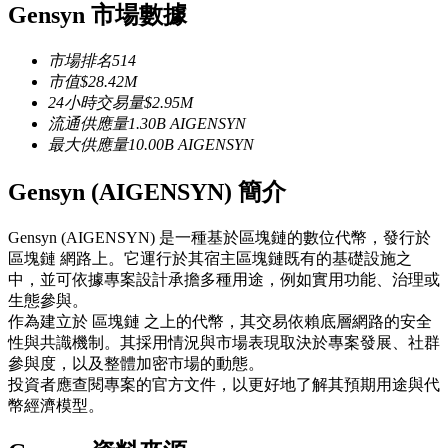
Gensyn 市場數據
USDC永續
多種以USDC結算的永續合約
市場排名
514
市值
$
28.42M
24小時交易量
$
2.95M
流通供應量
1.30B
AIGENSYN
最大供應量
10.00B
AIGENSYN
Gensyn (AIGENSYN) 簡介
Gensyn (AIGENSYN) 是一種基於區塊鏈的數位代幣，發行於
區塊鏈 網路上。它運行於其宿主區塊鏈既有的基礎設施之
跟單
中，並可依據專案設計承擔多種用途，例如實用功能、治理或
生態參與。
與頂尖交易專家同行
作為建立於 區塊鏈 之上的代幣，其交易依賴底層網路的安全
性與共識機制。其採用情況與市場表現取決於專案發展、社群
參與度，以及整體加密市場的動態。
投資者應查閱專案的官方文件，以更好地了解其預期用途與代
幣經濟模型。