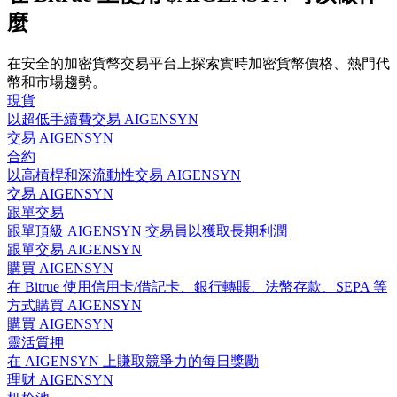
麼
在安全的加密貨幣交易平台上探索實時加密貨幣價格、熱門代
幣和市場趨勢。
合約指南
現貨
以超低手續費交易 AIGENSYN
合約功能使用指南
交易 AIGENSYN
合約
以高槓桿和深流動性交易 AIGENSYN
交易 AIGENSYN
跟單交易
跟單頂級 AIGENSYN 交易員以獲取長期利潤
跟單交易 AIGENSYN
購買 AIGENSYN
在 Bitrue 使用信用卡/借記卡、銀行轉賬、法幣存款、SEPA 等
方式購買 AIGENSYN
交易策略
購買 AIGENSYN
學習如何保持盈利
靈活質押
在 AIGENSYN 上賺取競爭力的每日獎勵
理财 AIGENSYN