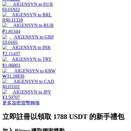
AIGENSYN
to
EUR
€
0.01922
AIGENSYN
to
BRL
R$
0.11328
AIGENSYN
to
RUB
₽
1.81344
機槍池
AIGENSYN
to
GBP
£
0.0165
一鍵質押鎖定高收益
AIGENSYN
to
INR
₹
2.11437
AIGENSYN
to
TRY
₺
1.06003
AIGENSYN
to
KRW
₩
31.28839
AIGENSYN
to
CAD
$
0.03101
AIGENSYN
to
JPY
¥
3.50707
更多加密貨幣轉換
Launchpool
活期質押獲得熱門資產
立即註冊以領取 1788 USDT 的新手禮包
加入 Bitrue 獲取獨家獎勵