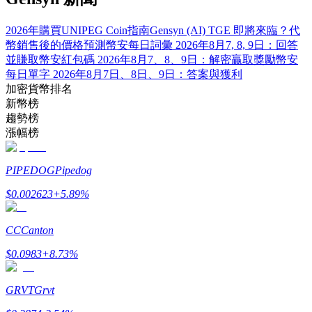
了解如何賺取穩定收入
2026年購買UNIPEG Coin指南
Gensyn (AI) TGE 即將來臨？代
Bitrue
AI
幣銷售後的價格預測
幣安每日詞彙 2026年8月7, 8, 9日：回答
並賺取
幣安紅包碼 2026年8月7、8、9日：解密贏取獎勵
幣安
每日單字 2026年8月7日、8日、9日：答案與獲利
加密貨幣排名
新幣榜
趨勢榜
漲幅榜
合夥人計劃
PIPEDOG
Pipedog
$
0.002623
+
5.89
%
CC
Canton
$
0.0983
+
8.73
%
GRVT
Grvt
Bitrue渠道合伙人