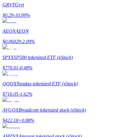
GRVT
Grvt
$
0.29
-10.99
%
成為跟單交易員
坐享盈利分成和跟單分傭
AEON
AEON
$
0.06029
-2.09
%
SPYX
SP500 tokenized ETF (xStock)
$
776.01
-0.48
%
QQQX
Nasdaq tokenized ETF (xStock)
合約資訊
$
716.05
-1.62
%
包含交易情況等的大數據分析
AVGOX
Broadcom tokenized stock (xStock)
$
422.18
+
0.88
%
AMZNX
Amazon tokenized stock (xStock)