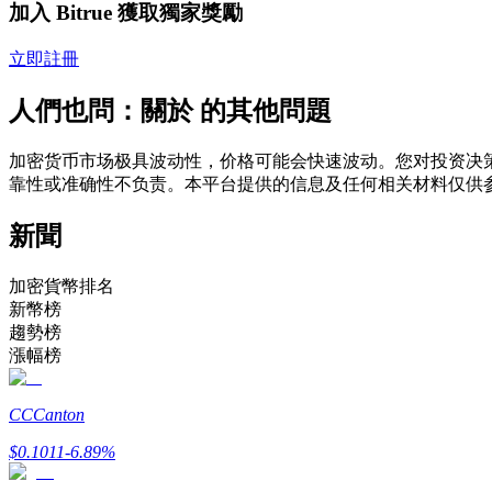
加入 Bitrue 獲取獨家獎勵
USDC永續
立即註冊
多種以USDC結算的永續合約
人們也問：關於 的其他問題
加密货币市场极具波动性，价格可能会快速波动。您对投资决策
靠性或准确性不负责。本平台提供的信息及任何相关材料仅供
新聞
加密貨幣排名
跟單
新幣榜
趨勢榜
與頂尖交易專家同行
漲幅榜
CC
Canton
$
0.1011
-6.89
%