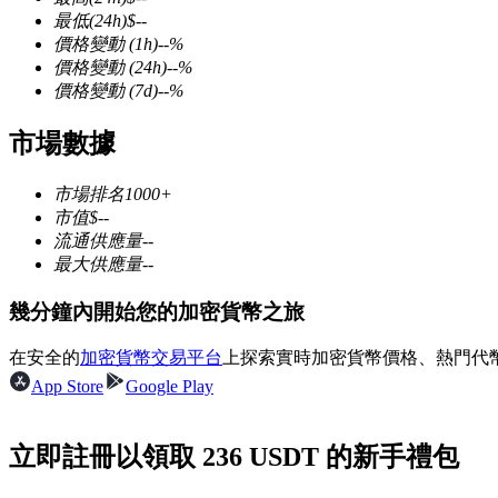
最低
(24h)
$
--
價格變動
(1h)
--
%
價格變動
(24h)
--
%
價格變動
(7d)
--
%
幣本位永續
市場數據
以數字貨幣為保證金的永續合約
市場排名
1000+
市值
$
--
流通供應量
--
TradFi
最大供應量
--
美股、外匯、貴金屬及大宗商品衍生性商品
幾分鐘內開始您的加密貨幣之旅
在安全的
加密貨幣交易平台
上探索實時加密貨幣價格、熱門代
App Store
Google Play
立即註冊以領取 236 USDT 的新手禮包