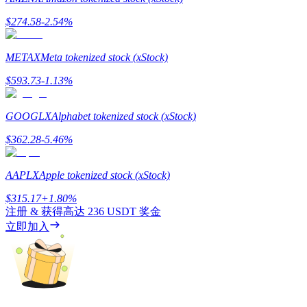
$
274.58
-2.54
%
METAX
Meta tokenized stock (xStock)
合約指南
$
593.73
-1.13
%
合約功能使用指南
GOOGLX
Alphabet tokenized stock (xStock)
$
362.28
-5.46
%
AAPLX
Apple tokenized stock (xStock)
$
315.17
+
1.80
%
注册 & 获得高达
236 USDT
奖金
立即加入
交易策略
學習如何保持盈利