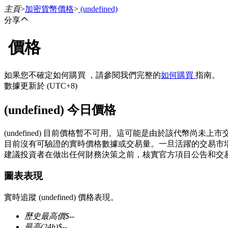
主頁
>
加密貨幣價格
>
(undefined)
分享
價格
合約
如果您不確定如何購買 ，請參閱我們完整的
如何購買
指南。
數據更新於 (UTC+8)
(undefined) 今日價格
(undefined) 目前價格暫不可用。這可能是由於該代幣尚
目前沒有可驗證的實時價格數據或交易量。一旦活躍的交易市
建議投資者在做出任何財務決策之前，核實官方項目公告和交
USDT永續
圖表表現
多種以USDT結算的永續合約
實時追蹤 (undefined) 價格表現。
歷史最高價
$
--
最高
(24h)
$
--