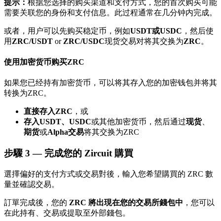
提示：
根据您选择的购买渠道和支付方式，您的首次购买可能
了解如何賺取穩定收入
需要关联您的身份和支付信息。此过程通常在几分钟内完成。
Bitrue
AI
或者，用户可以先购买稳定币，例如
USDT或USDC
，然后使
用
ZRC/USDT
or
ZRC/USDC
现货交易对将其交换为
ZRC
。
使用加密货币购买ZRC
如果您已经持有加密货币，可以将其存入您的加密钱包并将其
转换为ZRC。
直接存入ZRC
，或
合夥人計劃
存入USDT、USDC
或其他加密货币，然后通过
现货
、
期货
或
Alpha交易
将其交换为ZRC
步驟
3 —
完成您的 Zircuit 購買
選擇偏好的支付方式或交易對後，輸入您希望購買的 ZRC 數
量並確認交易。
訂單完成後，您的
ZRC 將出現在您的交易所錢包中
，您可以
在此持有、交易或提取至外部錢包。
Bitrue渠道合伙人