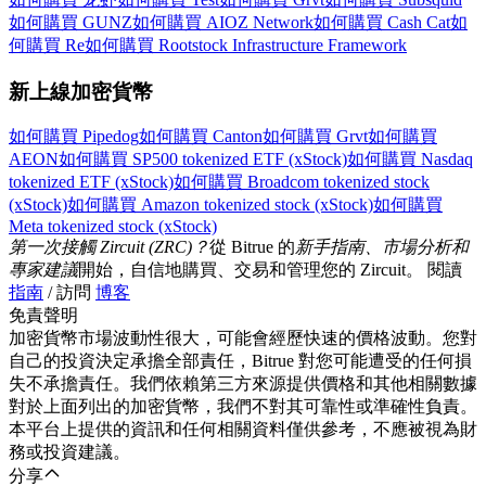
如何購買 GUNZ
如何購買 AIOZ Network
如何購買 Cash Cat
如
何購買 Re
如何購買 Rootstock Infrastructure Framework
新上線加密貨幣
如何購買 Pipedog
如何購買 Canton
如何購買 Grvt
如何購買
AEON
如何購買 SP500 tokenized ETF (xStock)
如何購買 Nasdaq
tokenized ETF (xStock)
如何購買 Broadcom tokenized stock
(xStock)
如何購買 Amazon tokenized stock (xStock)
如何購買
Meta tokenized stock (xStock)
第一次接觸 Zircuit (ZRC)？
從 Bitrue 的
新手指南、市場分析和
專家建議
開始，自信地購買、交易和管理您的 Zircuit。 閱讀
指南
/ 訪問
博客
免責聲明
加密貨幣市場波動性很大，可能會經歷快速的價格波動。您對
自己的投資決定承擔全部責任，Bitrue 對您可能遭受的任何損
失不承擔責任。我們依賴第三方來源提供價格和其他相關數據
對於上面列出的加密貨幣，我們不對其可靠性或準確性負責。
本平台上提供的資訊和任何相關資料僅供參考，不應被視為財
務或投資建議。
分享