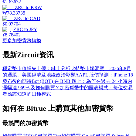
₺
2.63632
ZRC
to
KRW
₩
78.33735
ZRC
to
CAD
$
0.07704
ZRC
to
JPY
¥
8.78402
更多加密貨幣轉換
最新Zircuit资讯
穩定幣市值損失十億：鏈上分析
比特幣市場洞察—2026年8月
的通脹、美國經濟及地緣政治影響
AAPL 股價預測：iPhone 18
發布後的期待
Bot (BOT) 在 BNB 鏈上：為何在過去 24 小時內
漲幅達 969% 及如何購買？
加密貨幣中的圖表模式：每位交易
者應該知道的11種模式
如何在 Bitrue 上購買其他加密貨幣
最熱門的加密貨幣
如何購買 龙虾
如何購買 Test
如何購買 Grvt
如何購買 Subsquid