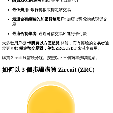
購買ZRC的最快方式:
信用卡或借記卡
最低費用:
銀行轉帳或穩定幣交易
成為跟單交易員
最適合有經驗的加密貨幣用戶:
加密貨幣兌換或現貨交
易
坐享盈利分成和跟單分傭
最適合初學者:
通過可信交易所進行卡付款
大多數用戶從
卡購買以方便起見
開始，而有經驗的交易者通
常更喜歡
穩定幣交易對，例如ZRC/USDT
來減少費用。
購買 Zircuit 只需幾分鐘。按照以下三個簡單步驟開始。
如何以 3 個步驟購買 Zircuit (ZRC)
合約資訊
包含交易情況等的大數據分析