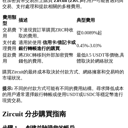
在加密貨幣交易所上購買
Zircuit (ZRC)
時,用戶可能會遇到與
交易、支付處理和提款相關的多種費用。
費用類
描述
典型費用
型
交易費
下達現貨訂單購買ZRC時收
從0.0089%起
用
取的費用。
支付處
適用於使用
信用卡/借記卡或
鎖倉BTR
0.45%-3.03%
理費用
銀行轉帳進行的購買
.
輕鬆獲得多重福利
提款費
將ZRC轉移到外部加密貨幣
最低0.5 USDT等價物,具
用
錢包的費用。
體取決於網絡狀況
購買Zircuit的最終成本取決於付款方式、網絡擁塞和交易時的
市場狀況。
提示:
不同的付款方式可能有不同的費用結構。尋求降低成本
的用戶通常選擇銀行轉帳或使用USDT或USDC等穩定幣進行
現貨交易。
借貸寶
Zircuit 分步購買指南
借貸數字貨幣，及時且安全的服務
步驟
1 —
創建並驗證您的帳戶