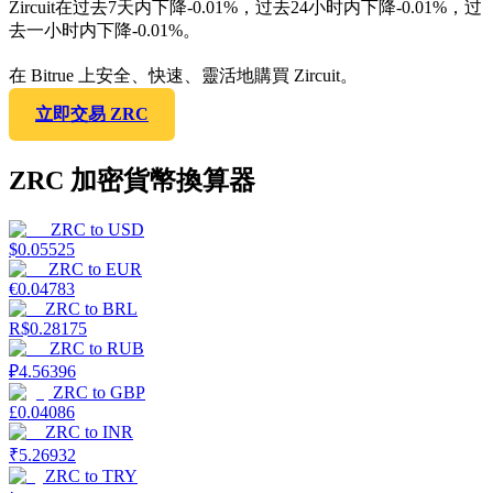
Zircuit在过去7天内下降-0.01%，过去24小时内下降-0.01%，过
去一小时内下降-0.01%。
在 Bitrue 上安全、快速、靈活地購買 Zircuit。
立即交易 ZRC
ZRC 加密貨幣換算器
ZRC
to
USD
$
0.05525
ZRC
to
EUR
€
0.04783
ZRC
to
BRL
R$
0.28175
ZRC
to
RUB
₽
4.56396
ZRC
to
GBP
£
0.04086
ZRC
to
INR
₹
5.26932
ZRC
to
TRY