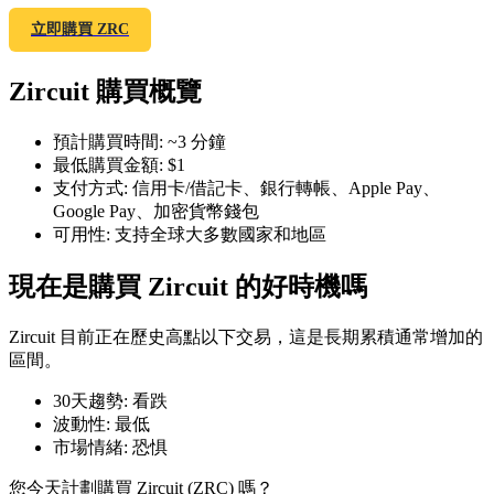
立即購買 ZRC
Zircuit 購買概覽
幣本位永續
預計購買時間
:
~3 分鐘
最低購買金額
:
$1
以數字貨幣為保證金的永續合約
支付方式
:
信用卡/借記卡、銀行轉帳、Apple Pay、
Google Pay、加密貨幣錢包
可用性
:
支持全球大多數國家和地區
TradFi
現在是購買 Zircuit 的好時機嗎
美股、外匯、貴金屬及大宗商品衍生性商品
Zircuit 目前正在歷史高點以下交易，這是長期累積通常增加的
區間。
30天趨勢
:
看跌
波動性
:
最低
市場情緒
:
恐惧
您今天計劃購買 Zircuit (ZRC) 嗎？