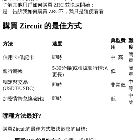
了解其他用戶如何購買 ZRC 並快速開始：
USDC永續
是，告訴我如何購買 ZRC
不，我只是隨便看看
多種以USDC結算的永續合約
購買 Zircuit 的最佳方式
典型費
難
方法
速度
用
度
簡
信用卡/借記卡
即時
中–高
單
5-30分鐘(或根據銀行情況
簡
銀行轉帳
低
更長)
單
中
穩定幣交易
跟單
即時
非常低
(USDT/USDC)
等
與頂尖交易專家同行
中
加密貨幣兌換/錢包
即時
低
等
哪種方法最好?
購買Zircuit的最佳方式取決於您的目標: