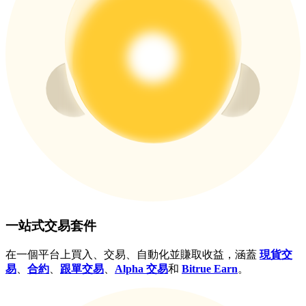
貴金屬財富季 · 交易巔峰賽
抽獎衝榜 · 贏33,333 USDT
USDT 新手理財 10% APR
USDT活期理財、無鎖定期
新用戶專享 BTC 6.5% APR
BTC 活期理財、無鎖定期
一站式交易套件
在一個平台上買入、交易、自動化並賺取收益，涵蓋
現貨交
易
、
合約
、
跟單交易
、
Alpha 交易
和
Bitrue Earn
。