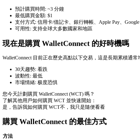
預計購買時間
:
~3 分鐘
最低購買金額
:
$1
支付方式
:
信用卡/借記卡、銀行轉帳、Apple Pay、Googl
可用性
:
支持全球大多數國家和地區
幣本位永續
現在是購買 WalletConnect 的好時機嗎
以數字貨幣為保證金的永續合約
WalletConnect 目前正在歷史高點以下交易，這是長期累積通
30天趨勢
:
看跌
TradFi
波動性
:
最低
市場情緒
:
极度恐惧
美股、外匯、貴金屬及大宗商品衍生性商品
您今天計劃購買 WalletConnect (WCT) 嗎？
了解其他用戶如何購買 WCT 並快速開始：
是，告訴我如何購買 WCT
不，我只是隨便看看
購買 WalletConnect 的最佳方式
方法