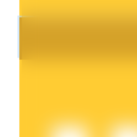
鎖倉BTR
輕鬆獲得多重福利
借貸寶
借貸數字貨幣，及時且安全的服務