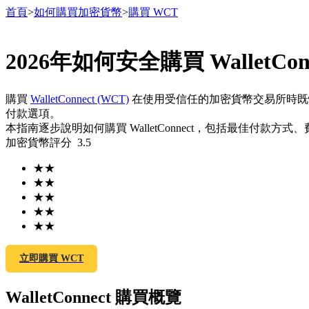
首頁
>
如何購買加密貨幣
>
購買 WCT
2026年如何安全購買 WalletConn
合約
購買
WalletConnect (WCT)
在使用受信任的加密貨幣交易所時
付款選項。
本指南逐步說明如何購買 WalletConnect，包括最佳付款
加密貨幣評分
3.5
★
★
★
★
★
★
★
★
USDT永續
★
★
多種以USDT結算的永續合約
立即購買 WCT
WalletConnect 購買概覽