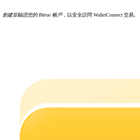
創建並驗證您的 Bitrue 帳戶
，以安全訪問 WalletConnect 交易。
機槍池
一鍵質押鎖定高收益
Launchpool
活期質押獲得熱門資產