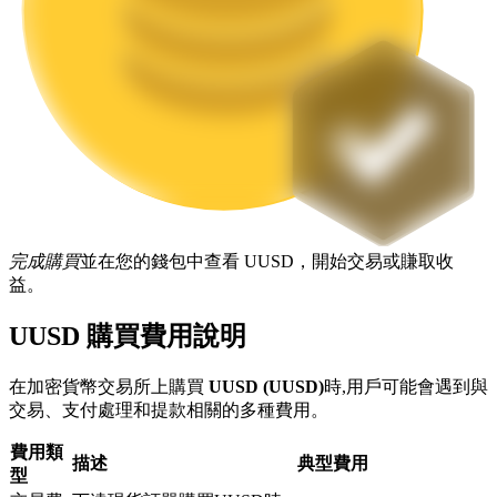
機槍池
一鍵質押鎖定高收益
完成購買
並在您的錢包中查看 UUSD，開始交易或賺取收
益。
UUSD 購買費用說明
在加密貨幣交易所上購買
UUSD (UUSD)
時,用戶可能會遇到與
Launchpool
交易、支付處理和提款相關的多種費用。
活期質押獲得熱門資產
費用類
描述
典型費用
型