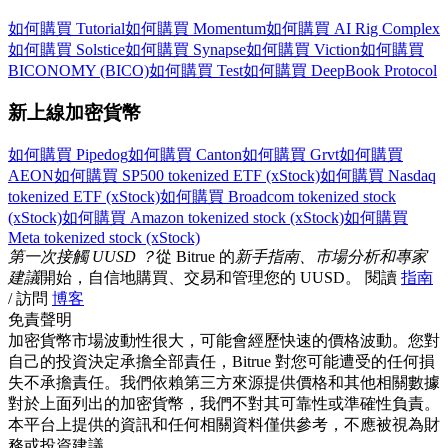
如何購買 Tutorial
如何購買 Momentum
如何購買 AI Rig Complex
如何購買 Solstice
如何購買 Synapse
如何購買 Viction
如何購買
更多活動
BICONOMY (BICO)
如何購買 Test
如何購買 DeepBook Protocol
贏得獎品與專屬獎勵
新上線加密貨幣
福利中心
如何購買 Pipedog
如何購買 Canton
如何購買 Grvt
如何購買
登錄
註冊
AEON
如何購買 SP500 tokenized ETF (xStock)
如何購買 Nasdaq
tokenized ETF (xStock)
如何購買 Broadcom tokenized stock
(xStock)
如何購買 Amazon tokenized stock (xStock)
如何購買
Meta tokenized stock (xStock)
第一次接觸 UUSD ？
從 Bitrue 的
新手指南、市場分析和專家
建議
開始，自信地購買、交易和管理您的 UUSD。 閱讀
指南
/ 訪問
博客
免責聲明
加密貨幣市場波動性很大，可能會經歷快速的價格波動。您對
自己的投資決定承擔全部責任，Bitrue 對您可能遭受的任何損
失不承擔責任。我們依賴第三方來源提供價格和其他相關數據
對於上面列出的加密貨幣，我們不對其可靠性或準確性負責。
本平台上提供的資訊和任何相關資料僅供參考，不應被視為財
務或投資建議。