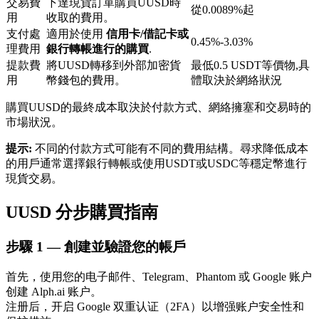
交易費
下達現貨訂單購買UUSD時
從0.0089%起
用
收取的費用。
支付處
適用於使用
信用卡/借記卡或
0.45%-3.03%
理費用
銀行轉帳進行的購買
.
提款費
將UUSD轉移到外部加密貨
最低0.5 USDT等價物,具
用
幣錢包的費用。
體取決於網絡狀況
鎖倉BTR
購買UUSD的最終成本取決於付款方式、網絡擁塞和交易時的
市場狀況。
輕鬆獲得多重福利
提示:
不同的付款方式可能有不同的費用結構。尋求降低成本
的用戶通常選擇銀行轉帳或使用USDT或USDC等穩定幣進行
現貨交易。
UUSD 分步購買指南
步驟
1 —
創建並驗證您的帳戶
首先，使用您的电子邮件、Telegram、Phantom 或 Google 账户
借貸寶
创建 Alph.ai 账户。
注册后，开启 Google 双重认证（2FA）以增强账户安全性和
借貸數字貨幣，及時且安全的服務