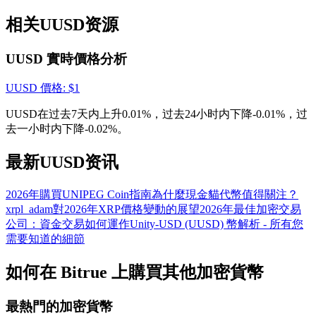
貴金屬財富季 · 交易巔峰賽
相关UUSD资源
抽獎衝榜 · 贏33,333 USDT
UUSD 實時價格分析
UUSD
價格
: $
1
USDT 新手理財 10% APR
UUSD在过去7天内上升0.01%，过去24小时内下降-0.01%，过
USDT活期理財、無鎖定期
去一小时内下降-0.02%。
最新UUSD资讯
新用戶專享 BTC 6.5% APR
2026年購買UNIPEG Coin指南
為什麼現金貓代幣值得關注？
xrpl_adam對2026年XRP價格變動的展望
2026年最佳加密交易
BTC 活期理財、無鎖定期
公司：資金交易如何運作
Unity-USD (UUSD) 幣解析 - 所有您
需要知道的細節
如何在 Bitrue 上購買其他加密貨幣
最熱門的加密貨幣