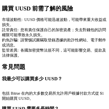
了解如何賺取穩定收入
購買 UUSD 前需了解的風險
Bitrue
AI
市場波動性
:
UUSD 價格可能迅速波動，可能帶來重大收益或
損失。
託管責任
:
您有責任保護自己的加密資產；失去對錢包的訪問
權限可能導致永久損失。
釣魚詐騙
:
請警惕試圖竊取登錄憑據的欺詐性網站、電子郵件
或消息。
監管差異
:
各國加密貨幣法規不同，這可能影響交易、提款及
法律保護。
合夥人計劃
常見問題
我最少可以購買多少 UUSD？
包括 Bitrue 在內的大多數交易所允許用戶根據付款方式從 $1
開始購買 UUSD。
Bitrue渠道合伙人
購買 UUSD 需要多長時間？