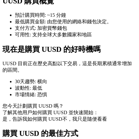
UUSD 購買概覽
預計購買時間
:
~15 分鐘
最低購買金額
:
由您使用的網絡和錢包決定。
支付方式
:
加密貨幣錢包
可用性
:
支持全球大多數國家和地區
幣本位永續
現在是購買 UUSD 的好時機嗎
以數字貨幣為保證金的永續合約
UUSD 目前正在歷史高點以下交易，這是長期累積通常增加
的區間。
TradFi
30天趨勢
:
横向
美股、外匯、貴金屬及大宗商品衍生性商品
波動性
:
最低
市場情緒
:
恐惧
您今天計劃購買 UUSD 嗎？
了解其他用戶如何購買 UUSD 並快速開始：
是，告訴我如何購買 UUSD
不，我只是隨便看看
購買 UUSD 的最佳方式