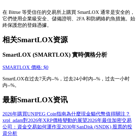
貴金屬財富季 · 交易巔峰賽
在 Bitrue 等受信任的交易所上購買 SmartLOX 通常是安全的，
抽獎衝榜 · 贏33,333 USDT
它們使用企業級安全、儲備證明、2FA 和防網絡釣魚措施。始
終保護您的登錄憑據。
相关SmartLOX资源
USDT 新手理財 10% APR
SmartLOX (SMARTLOX) 實時價格分析
USDT活期理財、無鎖定期
SMARTLOX
價格
: $
0
SmartLOX在过去7天内--%，过去24小时内--%，过去一小时
新用戶專享 BTC 6.5% APR
内--%。
BTC 活期理財、無鎖定期
最新SmartLOX资讯
2026年購買UNIPEG Coin指南
為什麼現金貓代幣值得關注？
xrpl_adam對2026年XRP價格變動的展望
2026年最佳加密交易
公司：資金交易如何運作
至2030年SanDisk (SNDK) 股票的投
資分析