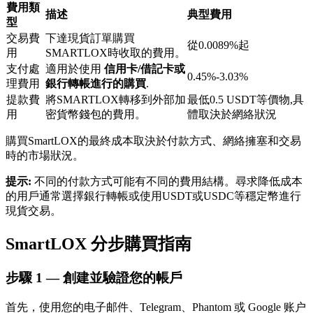
費用類
描述
典型費用
型
交易費
下達現貨訂單購買
從0.0089%起
用
SMARTLOX時收取的費用。
支付處
適用於使用
信用卡/借記卡或
0.45%-3.03%
理費用
銀行轉帳進行的購買
.
提款費
將SMARTLOX轉移到外部加
最低0.5 USDT等價物,具
鎖倉BTR
用
密貨幣錢包的費用。
體取決於網絡狀況
輕鬆獲得多重福利
購買SmartLOX的最終成本取決於付款方式、網絡擁塞和交易
時的市場狀況。
提示:
不同的付款方式可能有不同的費用結構。尋求降低成本
的用戶通常選擇銀行轉帳或使用USDT或USDC等穩定幣進行
現貨交易。
SmartLOX 分步購買指南
借貸寶
步驟
1 —
創建並驗證您的帳戶
借貸數字貨幣，及時且安全的服務
首先，使用您的电子邮件、Telegram、Phantom 或 Google 账户