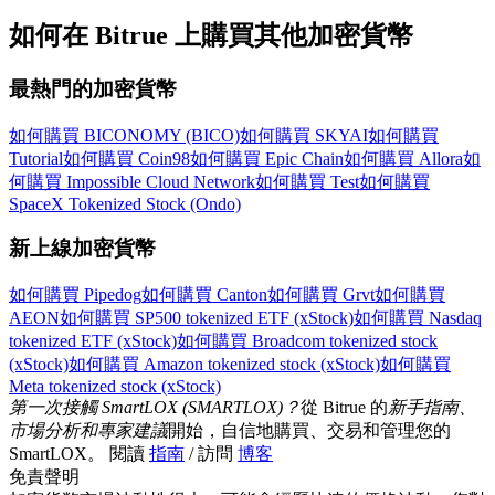
如何在 Bitrue 上購買其他加密貨幣
更多活動
最熱門的加密貨幣
贏得獎品與專屬獎勵
如何購買 BICONOMY (BICO)
如何購買 SKYAI
如何購買
福利中心
Tutorial
如何購買 Coin98
如何購買 Epic Chain
如何購買 Allora
如
何購買 Impossible Cloud Network
如何購買 Test
如何購買
登錄
註冊
SpaceX Tokenized Stock (Ondo)
新上線加密貨幣
如何購買 Pipedog
如何購買 Canton
如何購買 Grvt
如何購買
AEON
如何購買 SP500 tokenized ETF (xStock)
如何購買 Nasdaq
tokenized ETF (xStock)
如何購買 Broadcom tokenized stock
(xStock)
如何購買 Amazon tokenized stock (xStock)
如何購買
Meta tokenized stock (xStock)
第一次接觸 SmartLOX (SMARTLOX)？
從 Bitrue 的
新手指南、
市場分析和專家建議
開始，自信地購買、交易和管理您的
SmartLOX。 閱讀
指南
/ 訪問
博客
免責聲明