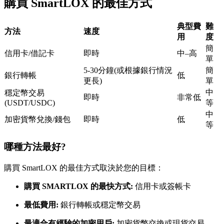
購買 SmartLOX 的最佳方式
USDC永續
典型費
難
多種以USDC結算的永續合約
方法
速度
用
度
簡
信用卡/借記卡
即時
中–高
單
5-30分鐘(或根據銀行情況
簡
銀行轉帳
低
更長)
單
中
穩定幣交易
即時
非常低
(USDT/USDC)
等
中
加密貨幣兌換/錢包
即時
低
等
跟單
哪種方法最好?
與頂尖交易專家同行
購買 SmartLOX 的最佳方式取決於您的目標：
購買 SMARTLOX 的最快方式:
信用卡或簽帳卡
最低費用:
銀行轉帳或穩定幣交易
最適合有經驗的加密用戶:
加密貨幣交換或現貨交易