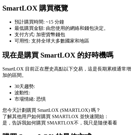
SmartLOX 購買概覽
預計購買時間
:
~15 分鐘
最低購買金額
:
由您使用的網絡和錢包決定。
支付方式
:
加密貨幣錢包
幣本位永續
可用性
:
支持全球大多數國家和地區
以數字貨幣為保證金的永續合約
現在是購買 SmartLOX 的好時機嗎
SmartLOX 目前正在歷史高點以下交易，這是長期累積通常增
TradFi
加的區間。
美股、外匯、貴金屬及大宗商品衍生性商品
30天趨勢
:
波動性
:
市場情緒
:
恐惧
您今天計劃購買 SmartLOX (SMARTLOX) 嗎？
了解其他用戶如何購買 SMARTLOX 並快速開始：
是，告訴我如何購買 SMARTLOX
不，我只是隨便看看