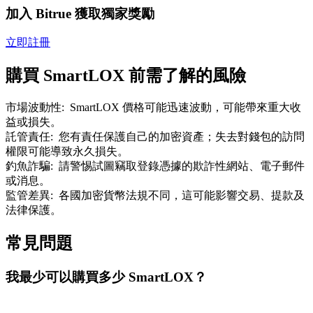
加入 Bitrue 獲取獨家獎勵
了解如何賺取穩定收入
Bitrue
AI
立即註冊
購買 SmartLOX 前需了解的風險
市場波動性
:
SmartLOX 價格可能迅速波動，可能帶來重大收
益或損失。
託管責任
:
您有責任保護自己的加密資產；失去對錢包的訪問
權限可能導致永久損失。
合夥人計劃
釣魚詐騙
:
請警惕試圖竊取登錄憑據的欺詐性網站、電子郵件
或消息。
監管差異
:
各國加密貨幣法規不同，這可能影響交易、提款及
法律保護。
常見問題
我最少可以購買多少 SmartLOX？
Bitrue渠道合伙人