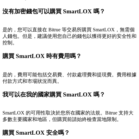
沒有加密錢包可以購買 SmartLOX 嗎？
BTC 專享獎勵
是的，您可以直接在 Bitrue 等交易所購買 SmartLOX，無需個
人錢包。但是，建議使用您自己的錢包以獲得更好的安全性和
充值並交易BTC瓜分 25,000 USDT 獎池！
控制。
購買 SmartLOX 時有費用嗎？
充值CASHCAT & 赢取
是的，費用可能包括交易費、付款處理費和提現費。費用根據
瓜分 500000 CASHCAT 獎池
付款方式和市場狀況而異。
我可以在我的國家購買 SmartLOX 嗎？
BitMart 用戶遷移專享
SmartLOX 的可用性取決於您所在國家的法規。Bitrue 支持大
註冊&交易贏 500,000 USDT
多數主要國家和地區，但購買前請始終檢查當地限制。
購買 SmartLOX 安全嗎？