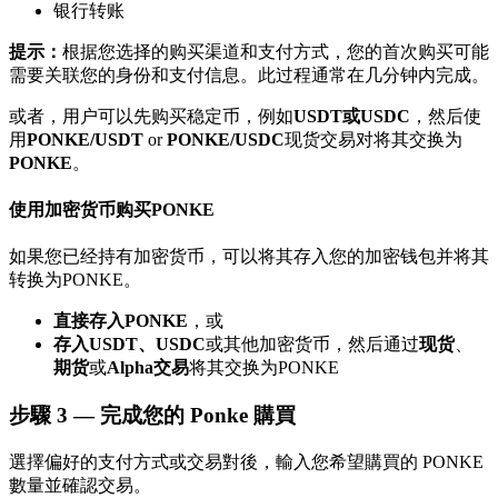
银行转账
了解如何賺取穩定收入
提示：
根据您选择的购买渠道和支付方式，您的首次购买可能
Bitrue
AI
需要关联您的身份和支付信息。此过程通常在几分钟内完成。
或者，用户可以先购买稳定币，例如
USDT或USDC
，然后使
用
PONKE/USDT
or
PONKE/USDC
现货交易对将其交换为
PONKE
。
使用加密货币购买PONKE
合夥人計劃
如果您已经持有加密货币，可以将其存入您的加密钱包并将其
转换为PONKE。
直接存入PONKE
，或
存入USDT、USDC
或其他加密货币，然后通过
现货
、
期货
或
Alpha交易
将其交换为PONKE
步驟
3 —
完成您的 Ponke 購買
選擇偏好的支付方式或交易對後，輸入您希望購買的 PONKE
數量並確認交易。
Bitrue渠道合伙人