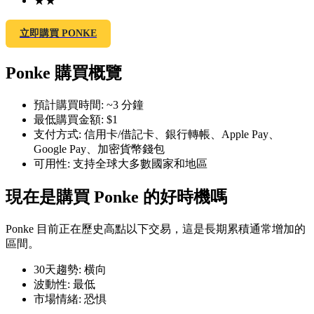
★
★
立即購買 PONKE
Ponke 購買概覽
幣本位永續
預計購買時間
:
~3 分鐘
以數字貨幣為保證金的永續合約
最低購買金額
:
$1
支付方式
:
信用卡/借記卡、銀行轉帳、Apple Pay、
Google Pay、加密貨幣錢包
TradFi
可用性
:
支持全球大多數國家和地區
美股、外匯、貴金屬及大宗商品衍生性商品
現在是購買 Ponke 的好時機嗎
Ponke 目前正在歷史高點以下交易，這是長期累積通常增加的
區間。
30天趨勢
:
横向
波動性
:
最低
市場情緒
:
恐惧