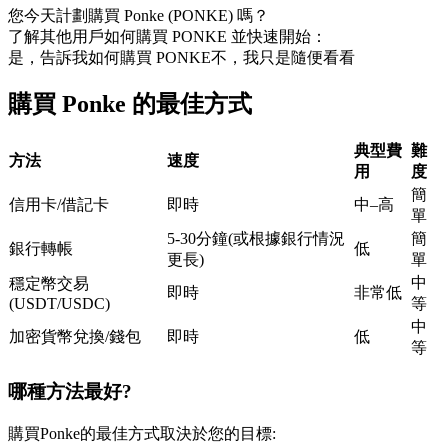
您今天計劃購買 Ponke (PONKE) 嗎？
USDC永續
了解其他用戶如何購買 PONKE 並快速開始：
是，告訴我如何購買 PONKE
不，我只是隨便看看
多種以USDC結算的永續合約
購買 Ponke 的最佳方式
典型費
難
方法
速度
用
度
簡
信用卡/借記卡
即時
中–高
單
5-30分鐘(或根據銀行情況
簡
銀行轉帳
低
更長)
單
跟單
中
穩定幣交易
即時
非常低
與頂尖交易專家同行
(USDT/USDC)
等
中
加密貨幣兌換/錢包
即時
低
等
哪種方法最好?
購買Ponke的最佳方式取決於您的目標: