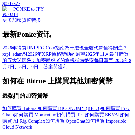
$
0.05323
PONKE
to
JPY
¥
6.0214
更多加密貨幣轉換
最新Ponke资讯
2026年購買UNIPEG Coin指南
為什麼現金貓代幣值得關注？
xrpl_adam對2026年XRP價格變動的展望
2025年11月最佳購買
的五大迷因幣：加密愛好者的終極指南
幣安每日單字 2026年8
月7日、8日、9日：答案與獲利
如何在 Bitrue 上購買其他加密貨幣
最熱門的加密貨幣
如何購買 Tutorial
如何購買 BICONOMY (BICO)
如何購買 Epic
Chain
如何購買 Momentum
如何購買 Test
如何購買 SKYAI
如何
購買 AI Rig Complex
如何購買 OpenChat
如何購買 Impossible
Cloud Network