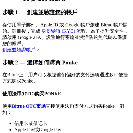
步驟
1 —
創建並驗證您的帳戶
從使用電子郵件、Apple ID 或 Google 帳戶創建 Bitrue 帳戶開
始。註冊後，完成
身份驗證 (KYC)
流程。為了提升安全性，
請啟用 Google 2FA、設置通行密鑰並激活防釣魚代碼以保護
您的帳戶。
創建並驗證帳戶
>
定投理财
步驟
2 —
選擇如何購買 Ponke
享受活期理財及長期收益
在Bitrue上，用户可以根据他们偏好的支付选项通过多种便捷
方式购买Ponke。
使用法币(OTC)购买PONKE
使用
Bitrue OTC市场
直接使用法币支付方式购买Ponke，例
如：
信用卡或借记卡
學習理財
Apple Pay或Google Pay