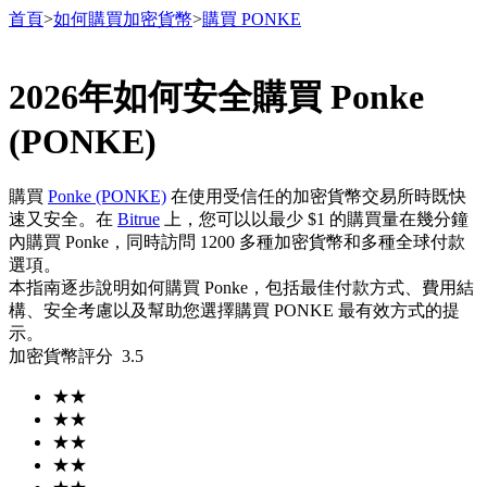
首頁
>
如何購買加密貨幣
>
購買 PONKE
2026年如何安全購買 Ponke
合約
(PONKE)
購買
Ponke (PONKE)
在使用受信任的加密貨幣交易所時既快
速又安全。在
Bitrue
上，您可以以最少 $1 的購買量在幾分鐘
內購買 Ponke，同時訪問 1200 多種加密貨幣和多種全球付款
選項。
本指南逐步說明如何購買 Ponke，包括最佳付款方式、費用結
構、安全考慮以及幫助您選擇購買 PONKE 最有效方式的提
示。
USDT永續
加密貨幣評分
3.5
多種以USDT結算的永續合約
★
★
★
★
★
★
★
★