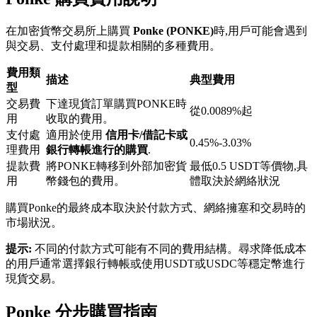
在加密貨幣交易所上購買
Ponke (PONKE)
時,用戶可能會遇到
與交易、支付處理和提款相關的多種費用。
費用類
描述
典型費用
型
交易費
下達現貨訂單購買PONKE時
鎖倉BTR
從0.0089%起
用
收取的費用。
輕鬆獲得多重福利
支付處
適用於使用
信用卡/借記卡或
0.45%-3.03%
理費用
銀行轉帳進行的購買
.
提款費
將PONKE轉移到外部加密貨
最低0.5 USDT等價物,具
用
幣錢包的費用。
體取決於網絡狀況
購買Ponke的最終成本取決於付款方式、網絡擁塞和交易時的
市場狀況。
提示:
不同的付款方式可能有不同的費用結構。尋求降低成本
的用戶通常選擇銀行轉帳或使用USDT或USDC等穩定幣進行
現貨交易。
借貸寶
借貸數字貨幣，及時且安全的服務
Ponke 分步購買指南