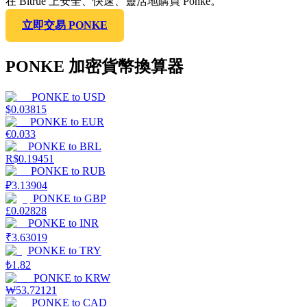
在 Bitrue 上安全、快速、靈活地購買 Ponke。
立即交易 PONKE
PONKE 加密貨幣換算器
PONKE
to
USD
$
0.03815
PONKE
to
EUR
€
0.033
PONKE
to
BRL
R$
0.19451
PONKE
to
RUB
₽
3.13904
PONKE
to
GBP
£
0.02828
PONKE
to
INR
₹
3.63019
PONKE
to
TRY
₺
1.82
PONKE
to
KRW
₩
53.72121
PONKE
to
CAD