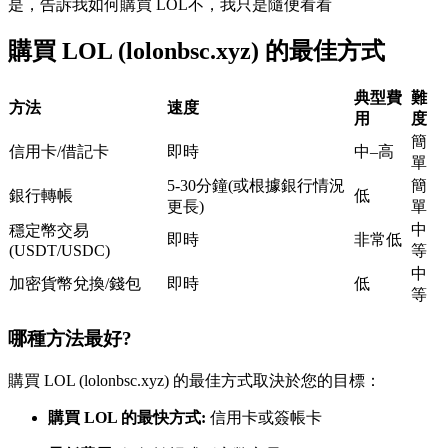
是，告訴我如何購買 LOL
不，我只是隨便看看
USDC永續
購買 LOL (lolonbsc.xyz) 的最佳方式
多種以USDC結算的永續合約
典型費
難
方法
速度
用
度
簡
信用卡/借記卡
即時
中–高
單
5-30分鐘(或根據銀行情況
簡
銀行轉帳
低
更長)
單
中
穩定幣交易
即時
非常低
(USDT/USDC)
等
跟單
中
加密貨幣兌換/錢包
即時
低
等
與頂尖交易專家同行
哪種方法最好?
購買 LOL (lolonbsc.xyz) 的最佳方式取決於您的目標：
購買 LOL 的最快方式:
信用卡或簽帳卡