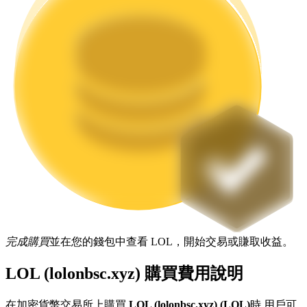
機槍池
一鍵質押鎖定高收益
完成購買
並在您的錢包中查看 LOL，開始交易或賺取收益。
Launchpool
活期質押獲得熱門資產
LOL (lolonbsc.xyz) 購買費用說明
在加密貨幣交易所上購買
LOL (lolonbsc.xyz) (LOL)
時,用戶可