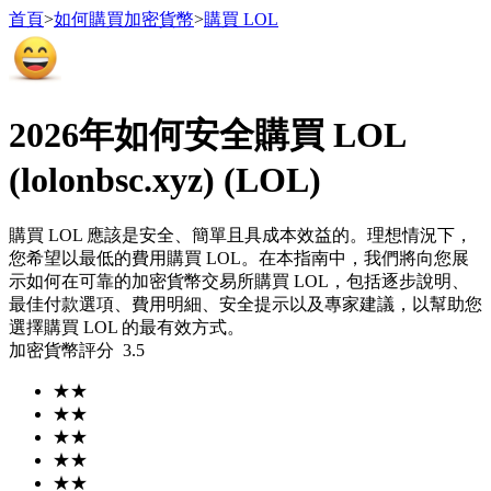
首頁
>
如何購買加密貨幣
>
購買 LOL
2026年如何安全購買 LOL
合約
(lolonbsc.xyz) (LOL)
購買 LOL 應該是安全、簡單且具成本效益的。理想情況下，
您希望以最低的費用購買 LOL。在本指南中，我們將向您展
示如何在可靠的加密貨幣交易所購買 LOL，包括逐步說明、
最佳付款選項、費用明細、安全提示以及專家建議，以幫助您
選擇購買 LOL 的最有效方式。
加密貨幣評分
3.5
USDT永續
★
★
多種以USDT結算的永續合約
★
★
★
★
★
★
★
★