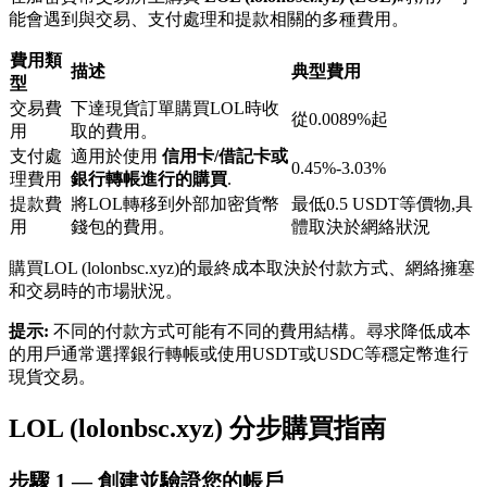
能會遇到與交易、支付處理和提款相關的多種費用。
費用類
描述
典型費用
型
交易費
下達現貨訂單購買LOL時收
從0.0089%起
用
取的費用。
支付處
適用於使用
信用卡/借記卡或
鎖倉BTR
0.45%-3.03%
理費用
銀行轉帳進行的購買
.
輕鬆獲得多重福利
提款費
將LOL轉移到外部加密貨幣
最低0.5 USDT等價物,具
用
錢包的費用。
體取決於網絡狀況
購買LOL (lolonbsc.xyz)的最終成本取決於付款方式、網絡擁塞
和交易時的市場狀況。
提示:
不同的付款方式可能有不同的費用結構。尋求降低成本
的用戶通常選擇銀行轉帳或使用USDT或USDC等穩定幣進行
現貨交易。
LOL (lolonbsc.xyz) 分步購買指南
借貸寶
借貸數字貨幣，及時且安全的服務
步驟
1 —
創建並驗證您的帳戶