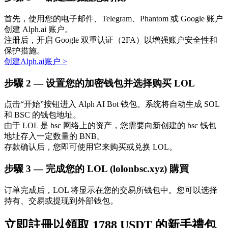
首先，使用您的电子邮件、Telegram、Phantom 或 Google 账户
创建 Alph.ai 账户。
注册后，开启 Google 双重认证（2FA）以增强账户安全性和
保护措施。
创建Alph.ai账户
>
步驟
2 —
设置您的加密钱包并选择购买 LOL
定投理财
点击“开始”按钮进入 Alph AI Bot 钱包。系统将自动生成 SOL
和 BSC 的钱包地址。
享受活期理財及長期收益
由于 LOL 是 bsc 网络上的资产，您需要向新创建的 bsc 钱包
地址存入一定数量的 BNB。
存款确认后，您即可使用它来购买或兑换 LOL。
步驟
3 —
完成您的 LOL (lolonbsc.xyz) 購買
订单完成后，LOL 将显示在您的交易所钱包中。您可以选择
持有、交易或提现到外部钱包。
學習理財
立即註冊以領取 1788 USDT 的新手禮包