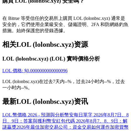
購買 LOL (lolonbsc.xyz) 安全嗎？
貴金屬財富季 · 交易巔峰賽
抽獎衝榜 · 贏33,333 USDT
在 Bitrue 等受信任的交易所上購買 LOL (lolonbsc.xyz) 通常是
安全的，它們使用企業級安全、儲備證明、2FA 和防網絡釣魚
措施。始終保護您的登錄憑據。
USDT 新手理財 10% APR
相关LOL (lolonbsc.xyz)资源
USDT活期理財、無鎖定期
LOL (lolonbsc.xyz) (LOL) 實時價格分析
LOL
價格
: $
0.0000000000000096
新用戶專享 BTC 6.5% APR
LOL (lolonbsc.xyz)在过去7天内--%，过去24小时内--%，过去
一小时内--%。
BTC 活期理財、無鎖定期
最新LOL (lolonbsc.xyz)资讯
LOL 幣價格 2026 - 預測與分析
幣安每日單字 2026年8月7日、8
日、9日：答案與獲利
幣安紅包代碼 2026年8月7、8、9日：解
謎贏獎
2026年最佳加密交易公司：資金交易如何運作
加密貨幣