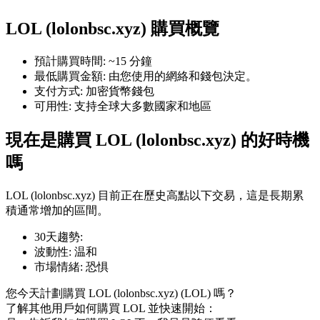
LOL (lolonbsc.xyz) 購買概覽
預計購買時間
:
~15 分鐘
最低購買金額
:
由您使用的網絡和錢包決定。
幣本位永續
支付方式
:
加密貨幣錢包
可用性
:
支持全球大多數國家和地區
以數字貨幣為保證金的永續合約
現在是購買 LOL (lolonbsc.xyz) 的好時機
嗎
TradFi
美股、外匯、貴金屬及大宗商品衍生性商品
LOL (lolonbsc.xyz) 目前正在歷史高點以下交易，這是長期累
積通常增加的區間。
30天趨勢
:
波動性
:
温和
市場情緒
:
恐惧
您今天計劃購買 LOL (lolonbsc.xyz) (LOL) 嗎？
了解其他用戶如何購買 LOL 並快速開始：