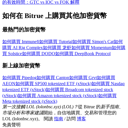
的有效時間：GTC vs IOC vs FOK 解釋
如何在 Bitrue 上購買其他加密貨幣
更多活動
贏得獎品與專屬獎勵
最熱門的加密貨幣
福利中心
如何購買 Immunefi
如何購買 Tutorial
如何購買 Simon's Cat
如何
購買 AI Rig Complex
如何購買 龙虾
如何購買 Momentum
如何購
登錄
註冊
買 Solstice
如何購買 DODO
如何購買 DeepBook Protocol
新上線加密貨幣
如何購買 Pipedog
如何購買 Canton
如何購買 Grvt
如何購買
AEON
如何購買 SP500 tokenized ETF (xStock)
如何購買 Nasdaq
tokenized ETF (xStock)
如何購買 Broadcom tokenized stock
(xStock)
如何購買 Amazon tokenized stock (xStock)
如何購買
Meta tokenized stock (xStock)
第一次接觸 LOL (lolonbsc.xyz) (LOL)？
從 Bitrue 的
新手指南、
市場分析和專家建議
開始，自信地購買、交易和管理您的
LOL (lolonbsc.xyz)。 閱讀
指南
/ 訪問
博客
免責聲明