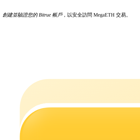
創建並驗證您的 Bitrue 帳戶
，以安全訪問 MegaETH 交易。
機槍池
一鍵質押鎖定高收益
Launchpool
活期質押獲得熱門資產