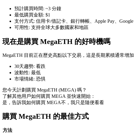
預計購買時間
:
~3 分鐘
最低購買金額
:
$1
支付方式
:
信用卡/借記卡、銀行轉帳、Apple Pay、Googl
可用性
:
支持全球大多數國家和地區
幣本位永續
現在是購買 MegaETH 的好時機嗎
以數字貨幣為保證金的永續合約
MegaETH 目前正在歷史高點以下交易，這是長期累積通常增
30天趨勢
:
看跌
TradFi
波動性
:
最低
市場情緒
:
恐惧
美股、外匯、貴金屬及大宗商品衍生性商品
您今天計劃購買 MegaETH (MEGA) 嗎？
了解其他用戶如何購買 MEGA 並快速開始：
是，告訴我如何購買 MEGA
不，我只是隨便看看
購買 MegaETH 的最佳方式
方法