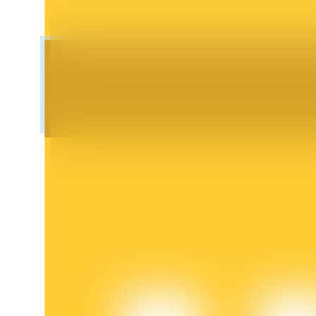
鎖倉BTR
輕鬆獲得多重福利
借貸寶
借貸數字貨幣，及時且安全的服務