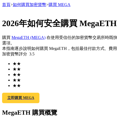
首頁
>
如何購買加密貨幣
>
購買 MEGA
2026年如何安全購買 MegaETH 
合約
購買
MegaETH (MEGA)
在使用受信任的加密貨幣交易所時既
選項。
本指南逐步說明如何購買 MegaETH，包括最佳付款方式、費
加密貨幣評分
3.5
★
★
★
★
★
★
★
★
USDT永續
★
★
多種以USDT結算的永續合約
立即購買 MEGA
MegaETH 購買概覽