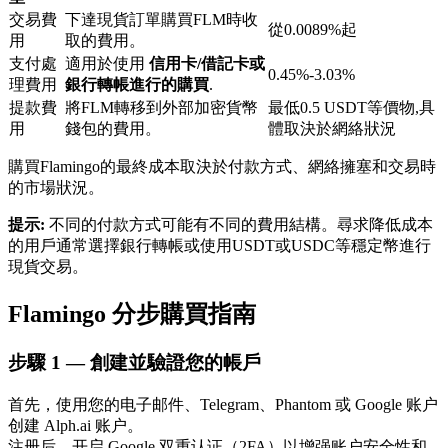
交易費
下達現貨訂單購買FLM時收
從0.0089%起
用
取的費用。
支付處
適用於使用
信用卡/借記卡或
0.45%-3.03%
理費用
銀行轉帳進行的購買
.
提款費
將FLM轉移到外部加密貨幣
最低0.5 USDT等價物,具
用
錢包的費用。
體取決於網絡狀況
鎖倉BTR
購買Flamingo的最終成本取決於付款方式、網絡擁塞和交易時
輕鬆獲得多重福利
的市場狀況。
提示:
不同的付款方式可能有不同的費用結構。尋求降低成本
的用戶通常選擇銀行轉帳或使用USDT或USDC等穩定幣進行
現貨交易。
Flamingo 分步購買指南
步驟
1 —
創建並驗證您的帳戶
借貸寶
首先，使用您的电子邮件、Telegram、Phantom 或 Google 账户
创建 Alph.ai 账户。
借貸數字貨幣，及時且安全的服務
注册后，开启 Google 双重认证（2FA）以增强账户安全性和