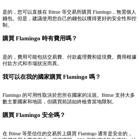
是的，您可以直接在 Bitrue 等交易所購買 Flamingo，無需個人
錢包。但是，建議使用您自己的錢包以獲得更好的安全性和控
制。
BTC 專享獎勵
充值並交易BTC瓜分 25,000 USDT 獎池！
購買 Flamingo 時有費用嗎？
是的，費用可能包括交易費、付款處理費和提現費。費用根據
付款方式和市場狀況而異。
充值CASHCAT & 赢取
我可以在我的國家購買 Flamingo 嗎？
瓜分 500000 CASHCAT 獎池
Flamingo 的可用性取決於您所在國家的法規。Bitrue 支持大多
數主要國家和地區，但購買前請始終檢查當地限制。
BitMart 用戶遷移專享
購買 Flamingo 安全嗎？
註冊&交易贏 500,000 USDT
在 Bitrue 等受信任的交易所上購買 Flamingo 通常是安全的，