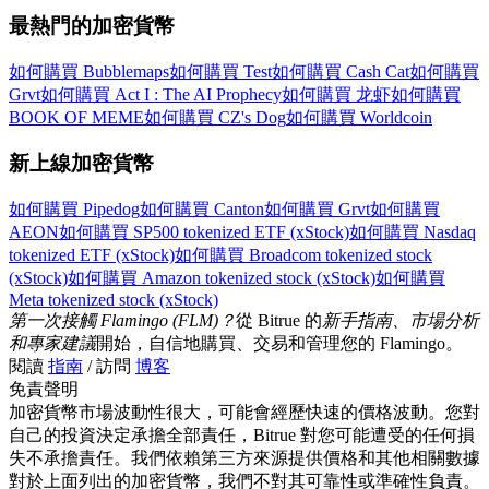
最熱門的加密貨幣
更多活動
如何購買 Bubblemaps
如何購買 Test
如何購買 Cash Cat
如何購買
Grvt
如何購買 Act I : The AI Prophecy
如何購買 龙虾
如何購買
贏得獎品與專屬獎勵
BOOK OF MEME
如何購買 CZ's Dog
如何購買 Worldcoin
福利中心
新上線加密貨幣
登錄
註冊
如何購買 Pipedog
如何購買 Canton
如何購買 Grvt
如何購買
AEON
如何購買 SP500 tokenized ETF (xStock)
如何購買 Nasdaq
tokenized ETF (xStock)
如何購買 Broadcom tokenized stock
(xStock)
如何購買 Amazon tokenized stock (xStock)
如何購買
Meta tokenized stock (xStock)
第一次接觸 Flamingo (FLM)？
從 Bitrue 的
新手指南、市場分析
和專家建議
開始，自信地購買、交易和管理您的 Flamingo。
閱讀
指南
/ 訪問
博客
免責聲明
加密貨幣市場波動性很大，可能會經歷快速的價格波動。您對
自己的投資決定承擔全部責任，Bitrue 對您可能遭受的任何損
失不承擔責任。我們依賴第三方來源提供價格和其他相關數據
對於上面列出的加密貨幣，我們不對其可靠性或準確性負責。