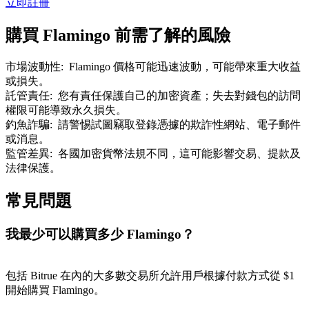
立即註冊
了解如何賺取穩定收入
購買 Flamingo 前需了解的風險
Bitrue
AI
市場波動性
:
Flamingo 價格可能迅速波動，可能帶來重大收益
或損失。
託管責任
:
您有責任保護自己的加密資產；失去對錢包的訪問
權限可能導致永久損失。
釣魚詐騙
:
請警惕試圖竊取登錄憑據的欺詐性網站、電子郵件
或消息。
監管差異
:
各國加密貨幣法規不同，這可能影響交易、提款及
合夥人計劃
法律保護。
常見問題
我最少可以購買多少 Flamingo？
包括 Bitrue 在內的大多數交易所允許用戶根據付款方式從 $1
開始購買 Flamingo。
Bitrue渠道合伙人