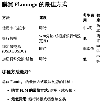
購買 Flamingo 的最佳方式
USDC永續
多種以USDC結算的永續合約
典型費
難
方法
速度
用
度
簡
信用卡/借記卡
即時
中–高
單
5-30分鐘(或根據銀行情況
簡
銀行轉帳
低
更長)
單
中
穩定幣交易
即時
非常低
(USDT/USDC)
等
中
加密貨幣兌換/錢包
即時
低
等
跟單
與頂尖交易專家同行
哪種方法最好?
購買 Flamingo 的最佳方式取決於您的目標：
購買 FLM 的最快方式:
信用卡或簽帳卡
最低費用:
銀行轉帳或穩定幣交易