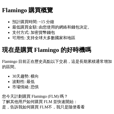
Flamingo 購買概覽
預計購買時間
:
~15 分鐘
最低購買金額
:
由您使用的網絡和錢包決定。
幣本位永續
支付方式
:
加密貨幣錢包
可用性
:
支持全球大多數國家和地區
以數字貨幣為保證金的永續合約
現在是購買 Flamingo 的好時機嗎
TradFi
Flamingo 目前正在歷史高點以下交易，這是長期累積通常增加
的區間。
美股、外匯、貴金屬及大宗商品衍生性商品
30天趨勢
:
横向
波動性
:
最低
市場情緒
:
恐惧
您今天計劃購買 Flamingo (FLM) 嗎？
了解其他用戶如何購買 FLM 並快速開始：
是，告訴我如何購買 FLM
不，我只是隨便看看