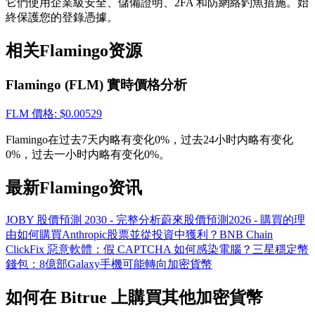
它們使用企業級安全、儲備證明、2FA 和防網絡釣魚措施。始
貴金屬財富季 · 交易巔峰賽
終保護您的登錄憑據。
抽獎衝榜 · 贏33,333 USDT
相关Flamingo资源
Flamingo (FLM) 實時價格分析
USDT 新手理財 10% APR
FLM
價格
: $
0.00529
USDT活期理財、無鎖定期
Flamingo在过去7天内略有变化0%，过去24小时内略有变化
0%，过去一小时内略有变化0%。
最新Flamingo资讯
新用戶專享 BTC 6.5% APR
BTC 活期理財、無鎖定期
JOBY 股價預測 2030 - 完整分析
蔚來股價預測2026 - 購買的理
由
如何購買Anthropic股票並從投資中獲利？
BNB Chain
ClickFix 惡意軟體：假 CAPTCHA 如何感染電腦？
三星穩定幣
錢包：8億部Galaxy手機可能轉向加密貨幣
如何在 Bitrue 上購買其他加密貨幣