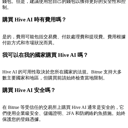
錢包。但是，建議使用您自己的錢包以獲得更好的安全性和控
制。
購買 Hive AI 時有費用嗎？
BTC 專享獎勵
充值並交易BTC瓜分 25,000 USDT 獎池！
是的，費用可能包括交易費、付款處理費和提現費。費用根據
付款方式和市場狀況而異。
我可以在我的國家購買 Hive AI 嗎？
充值CASHCAT & 赢取
瓜分 500000 CASHCAT 獎池
Hive AI 的可用性取決於您所在國家的法規。Bitrue 支持大多
數主要國家和地區，但購買前請始終檢查當地限制。
購買 Hive AI 安全嗎？
BitMart 用戶遷移專享
註冊&交易贏 500,000 USDT
在 Bitrue 等受信任的交易所上購買 Hive AI 通常是安全的，它
們使用企業級安全、儲備證明、2FA 和防網絡釣魚措施。始終
保護您的登錄憑據。