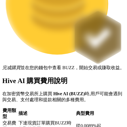
機槍池
一鍵質押鎖定高收益
完成購買
並在您的錢包中查看 BUZZ，開始交易或賺取收益。
Hive AI 購買費用說明
在加密貨幣交易所上購買
Hive AI (BUZZ)
時,用戶可能會遇到
與交易、支付處理和提款相關的多種費用。
Launchpool
費用類
活期質押獲得熱門資產
描述
典型費用
型
交易費
下達現貨訂單購買BUZZ時
從0.0089%起