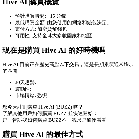
Hive AI 購買概覽
預計購買時間
:
~15 分鐘
最低購買金額
:
由您使用的網絡和錢包決定。
支付方式
:
加密貨幣錢包
可用性
:
支持全球大多數國家和地區
幣本位永續
以數字貨幣為保證金的永續合約
現在是購買 Hive AI 的好時機嗎
Hive AI 目前正在歷史高點以下交易，這是長期累積通常增加
的區間。
TradFi
美股、外匯、貴金屬及大宗商品衍生性商品
30天趨勢
:
波動性
:
市場情緒
:
恐惧
您今天計劃購買 Hive AI (BUZZ) 嗎？
了解其他用戶如何購買 BUZZ 並快速開始：
是，告訴我如何購買 BUZZ
不，我只是隨便看看
購買 Hive AI 的最佳方式