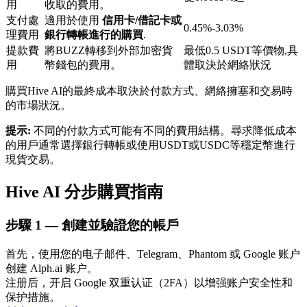
用
收取的費用。
支付處
適用於使用
信用卡/借記卡或
0.45%-3.03%
理費用
銀行轉帳進行的購買
.
提款費
將BUZZ轉移到外部加密貨
最低0.5 USDT等價物,具
用
幣錢包的費用。
體取決於網絡狀況
購買Hive AI的最終成本取決於付款方式、網絡擁塞和交易時
鎖倉BTR
的市場狀況。
輕鬆獲得多重福利
提示:
不同的付款方式可能有不同的費用結構。尋求降低成本
的用戶通常選擇銀行轉帳或使用USDT或USDC等穩定幣進行
現貨交易。
Hive AI 分步購買指南
步驟
1 —
創建並驗證您的帳戶
首先，使用您的电子邮件、Telegram、Phantom 或 Google 账户
创建 Alph.ai 账户。
借貸寶
注册后，开启 Google 双重认证（2FA）以增强账户安全性和
借貸數字貨幣，及時且安全的服務
保护措施。