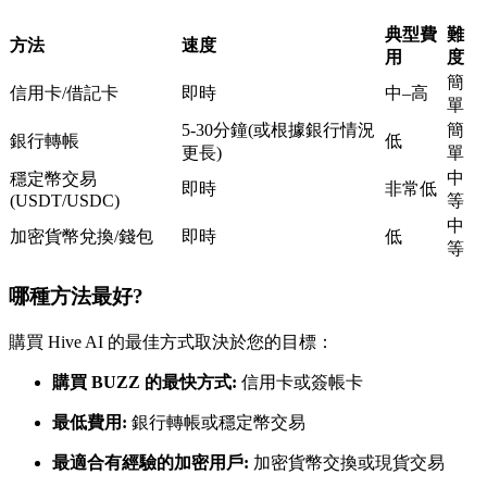
USDC永續
典型費
難
方法
速度
用
度
多種以USDC結算的永續合約
簡
信用卡/借記卡
即時
中–高
單
5-30分鐘(或根據銀行情況
簡
銀行轉帳
低
更長)
單
中
穩定幣交易
即時
非常低
(USDT/USDC)
等
中
加密貨幣兌換/錢包
即時
低
等
跟單
哪種方法最好?
與頂尖交易專家同行
購買 Hive AI 的最佳方式取決於您的目標：
購買 BUZZ 的最快方式:
信用卡或簽帳卡
最低費用:
銀行轉帳或穩定幣交易
最適合有經驗的加密用戶:
加密貨幣交換或現貨交易