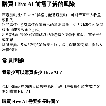
購買 Hive AI 前需了解的風險
了解如何賺取穩定收入
Bitrue
AI
市場波動性
:
Hive AI 價格可能迅速波動，可能帶來重大收益
或損失。
託管責任
:
您有責任保護自己的加密資產；失去對錢包的訪問
權限可能導致永久損失。
釣魚詐騙
:
請警惕試圖竊取登錄憑據的欺詐性網站、電子郵件
或消息。
監管差異
:
各國加密貨幣法規不同，這可能影響交易、提款及
法律保護。
合夥人計劃
常見問題
我最少可以購買多少 Hive AI？
包括 Bitrue 在內的大多數交易所允許用戶根據付款方式從 $1
開始購買 Hive AI。
購買 Hive AI 需要多長時間？
Bitrue渠道合伙人