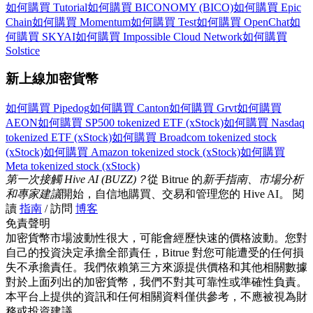
如何購買 Tutorial
如何購買 BICONOMY (BICO)
如何購買 Epic
Chain
如何購買 Momentum
如何購買 Test
如何購買 OpenChat
如
何購買 SKYAI
如何購買 Impossible Cloud Network
如何購買
更多活動
Solstice
贏得獎品與專屬獎勵
新上線加密貨幣
福利中心
如何購買 Pipedog
如何購買 Canton
如何購買 Grvt
如何購買
登錄
註冊
AEON
如何購買 SP500 tokenized ETF (xStock)
如何購買 Nasdaq
tokenized ETF (xStock)
如何購買 Broadcom tokenized stock
(xStock)
如何購買 Amazon tokenized stock (xStock)
如何購買
Meta tokenized stock (xStock)
第一次接觸 Hive AI (BUZZ)？
從 Bitrue 的
新手指南、市場分析
和專家建議
開始，自信地購買、交易和管理您的 Hive AI。 閱
讀
指南
/ 訪問
博客
免責聲明
加密貨幣市場波動性很大，可能會經歷快速的價格波動。您對
自己的投資決定承擔全部責任，Bitrue 對您可能遭受的任何損
失不承擔責任。我們依賴第三方來源提供價格和其他相關數據
對於上面列出的加密貨幣，我們不對其可靠性或準確性負責。
本平台上提供的資訊和任何相關資料僅供參考，不應被視為財
務或投資建議。