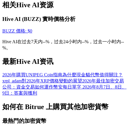
相关Hive AI资源
貴金屬財富季 · 交易巔峰賽
抽獎衝榜 · 贏33,333 USDT
Hive AI (BUZZ) 實時價格分析
BUZZ
價格
: $
0
USDT 新手理財 10% APR
Hive AI在过去7天内--%，过去24小时内--%，过去一小时内--
%。
USDT活期理財、無鎖定期
最新Hive AI资讯
2026年購買UNIPEG Coin指南
為什麼現金貓代幣值得關注？
新用戶專享 BTC 6.5% APR
xrpl_adam對2026年XRP價格變動的展望
2026年最佳加密交易
公司：資金交易如何運作
幣安每日單字 2026年8月7日、8日、
BTC 活期理財、無鎖定期
9日：答案與獲利
如何在 Bitrue 上購買其他加密貨幣
最熱門的加密貨幣