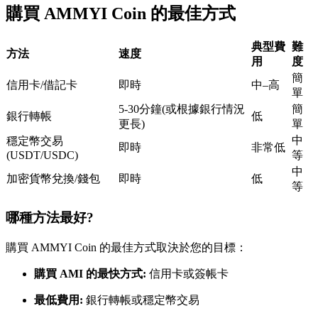
購買 AMMYI Coin 的最佳方式
USDC永續
多種以USDC結算的永續合約
典型費
難
方法
速度
用
度
簡
信用卡/借記卡
即時
中–高
單
5-30分鐘(或根據銀行情況
簡
銀行轉帳
低
更長)
單
中
穩定幣交易
即時
非常低
(USDT/USDC)
等
中
加密貨幣兌換/錢包
即時
低
等
跟單
與頂尖交易專家同行
哪種方法最好?
購買 AMMYI Coin 的最佳方式取決於您的目標：
購買 AMI 的最快方式:
信用卡或簽帳卡
最低費用:
銀行轉帳或穩定幣交易