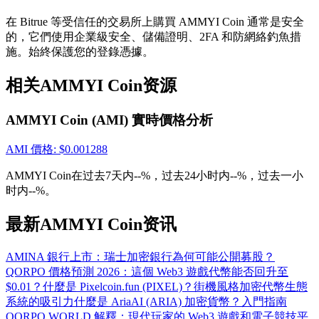
貴金屬財富季 · 交易巔峰賽
在 Bitrue 等受信任的交易所上購買 AMMYI Coin 通常是安全
抽獎衝榜 · 贏33,333 USDT
的，它們使用企業級安全、儲備證明、2FA 和防網絡釣魚措
施。始終保護您的登錄憑據。
相关AMMYI Coin资源
USDT 新手理財 10% APR
AMMYI Coin (AMI) 實時價格分析
USDT活期理財、無鎖定期
AMI
價格
: $
0.001288
AMMYI Coin在过去7天内--%，过去24小时内--%，过去一小
新用戶專享 BTC 6.5% APR
时内--%。
BTC 活期理財、無鎖定期
最新AMMYI Coin资讯
AMINA 銀行上市：瑞士加密銀行為何可能公開募股？
QORPO 價格預測 2026：這個 Web3 遊戲代幣能否回升至
$0.01？
什麼是 Pixelcoin.fun (PIXEL)？街機風格加密代幣生態
系統的吸引力
什麼是 AriaAI (ARIA) 加密貨幣？入門指南
QORPO WORLD 解釋：現代玩家的 Web3 遊戲和電子競技平