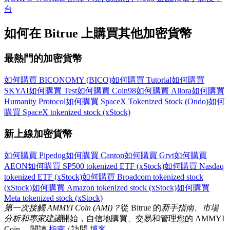
台
如何在 Bitrue 上購買其他加密貨幣
更多活動
贏得獎品與專屬獎勵
最熱門的加密貨幣
福利中心
如何購買 BICONOMY (BICO)
如何購買 Tutorial
如何購買
登錄
註冊
SKYAI
如何購買 Test
如何購買 Coin98
如何購買 Allora
如何購買
Humanity Protocol
如何購買 SpaceX Tokenized Stock (Ondo)
如何
購買 SpaceX tokenized stock (xStock)
新上線加密貨幣
如何購買 Pipedog
如何購買 Canton
如何購買 Grvt
如何購買
AEON
如何購買 SP500 tokenized ETF (xStock)
如何購買 Nasdaq
tokenized ETF (xStock)
如何購買 Broadcom tokenized stock
(xStock)
如何購買 Amazon tokenized stock (xStock)
如何購買
Meta tokenized stock (xStock)
第一次接觸 AMMYI Coin (AMI)？
從 Bitrue 的
新手指南、市場
分析和專家建議
開始，自信地購買、交易和管理您的 AMMYI
Coin。 閱讀
指南
/ 訪問
博客