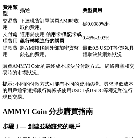
費用類
描述
典型費用
型
交易費
下達現貨訂單購買AMI時收
從0.0089%起
用
取的費用。
支付處
適用於使用
信用卡/借記卡或
0.45%-3.03%
理費用
銀行轉帳進行的購買
.
鎖倉BTR
提款費
將AMI轉移到外部加密貨幣
最低0.5 USDT等價物,具
用
錢包的費用。
體取決於網絡狀況
輕鬆獲得多重福利
購買AMMYI Coin的最終成本取決於付款方式、網絡擁塞和交
易時的市場狀況。
提示:
不同的付款方式可能有不同的費用結構。尋求降低成本
的用戶通常選擇銀行轉帳或使用USDT或USDC等穩定幣進行
現貨交易。
AMMYI Coin 分步購買指南
借貸寶
步驟
1 —
創建並驗證您的帳戶
借貸數字貨幣，及時且安全的服務