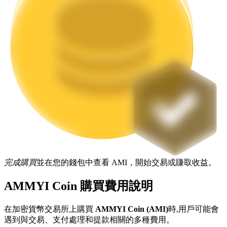
機槍池
一鍵質押鎖定高收益
完成購買
並在您的錢包中查看 AMI，開始交易或賺取收益。
Launchpool
AMMYI Coin 購買費用說明
活期質押獲得熱門資產
在加密貨幣交易所上購買
AMMYI Coin (AMI)
時,用戶可能會
遇到與交易、支付處理和提款相關的多種費用。