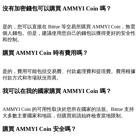
沒有加密錢包可以購買 AMMYI Coin 嗎？
BTC 專享獎勵
是的，您可以直接在 Bitrue 等交易所購買 AMMYI Coin，無需
個人錢包。但是，建議使用您自己的錢包以獲得更好的安全性
充值並交易BTC瓜分 25,000 USDT 獎池！
和控制。
購買 AMMYI Coin 時有費用嗎？
充值CASHCAT & 赢取
是的，費用可能包括交易費、付款處理費和提現費。費用根據
瓜分 500000 CASHCAT 獎池
付款方式和市場狀況而異。
我可以在我的國家購買 AMMYI Coin 嗎？
BitMart 用戶遷移專享
AMMYI Coin 的可用性取決於您所在國家的法規。Bitrue 支持
註冊&交易贏 500,000 USDT
大多數主要國家和地區，但購買前請始終檢查當地限制。
購買 AMMYI Coin 安全嗎？