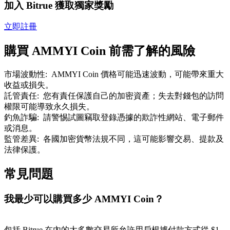
加入 Bitrue 獲取獨家獎勵
了解如何賺取穩定收入
立即註冊
Bitrue
AI
購買 AMMYI Coin 前需了解的風險
市場波動性
:
AMMYI Coin 價格可能迅速波動，可能帶來重大
收益或損失。
託管責任
:
您有責任保護自己的加密資產；失去對錢包的訪問
權限可能導致永久損失。
釣魚詐騙
:
請警惕試圖竊取登錄憑據的欺詐性網站、電子郵件
合夥人計劃
或消息。
監管差異
:
各國加密貨幣法規不同，這可能影響交易、提款及
法律保護。
常見問題
我最少可以購買多少 AMMYI Coin？
Bitrue渠道合伙人
包括 Bitrue 在內的大多數交易所允許用戶根據付款方式從 $1