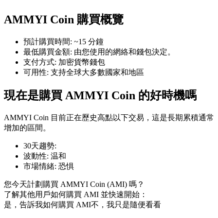
AMMYI Coin 購買概覽
預計購買時間
:
~15 分鐘
最低購買金額
:
由您使用的網絡和錢包決定。
幣本位永續
支付方式
:
加密貨幣錢包
可用性
:
支持全球大多數國家和地區
以數字貨幣為保證金的永續合約
現在是購買 AMMYI Coin 的好時機嗎
TradFi
AMMYI Coin 目前正在歷史高點以下交易，這是長期累積通常
增加的區間。
美股、外匯、貴金屬及大宗商品衍生性商品
30天趨勢
:
波動性
:
温和
市場情緒
:
恐惧
您今天計劃購買 AMMYI Coin (AMI) 嗎？
了解其他用戶如何購買 AMI 並快速開始：
是，告訴我如何購買 AMI
不，我只是隨便看看