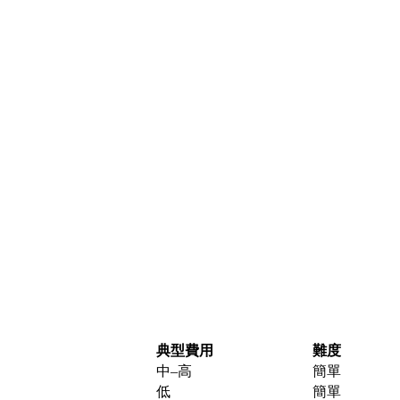
典型費用
難度
中–高
簡單
低
簡單