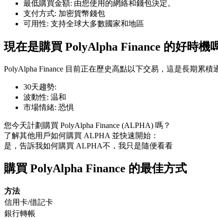
最低購買金額
:
由您使用的網絡和錢包決定。
支付方式
:
加密貨幣錢包
可用性
:
支持全球大多數國家和地區
現在是購買 PolyAlpha Finance 的好時機
幣本位永續
PolyAlpha Finance 目前正在歷史高點以下交易，這是長期
以數字貨幣為保證金的永續合約
30天趨勢
:
波動性
:
温和
市場情緒
:
恐惧
TradFi
您今天計劃購買 PolyAlpha Finance (ALPHA) 嗎？
美股、外匯、貴金屬及大宗商品衍生性商品
了解其他用戶如何購買 ALPHA 並快速開始：
是，告訴我如何購買 ALPHA
不，我只是隨便看看
購買 PolyAlpha Finance 的最佳方式
方法
信用卡/借記卡
銀行轉帳