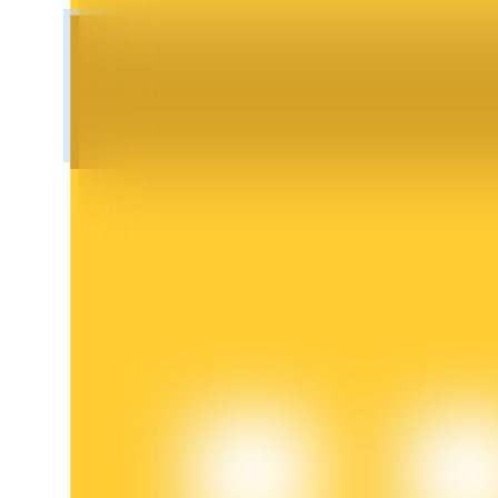
鎖倉BTR
輕鬆獲得多重福利
借貸寶
借貸數字貨幣，及時且安全的服務