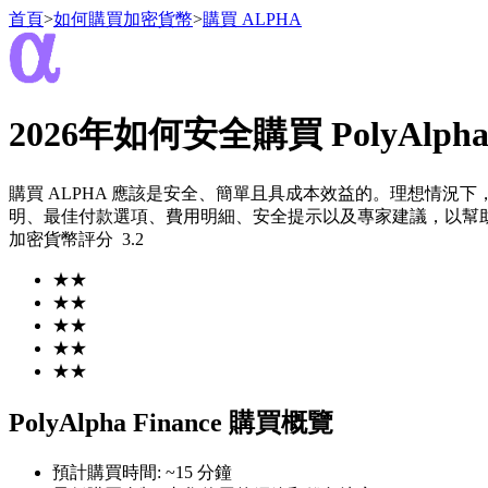
首頁
>
如何購買加密貨幣
>
購買 ALPHA
2026年如何安全購買 PolyAlpha F
合約
購買 ALPHA 應該是安全、簡單且具成本效益的。理想情況下
明、最佳付款選項、費用明細、安全提示以及專家建議，以幫助您
加密貨幣評分
3.2
★
★
★
★
★
★
★
★
USDT永續
★
★
多種以USDT結算的永續合約
PolyAlpha Finance 購買概覽
預計購買時間
:
~15 分鐘