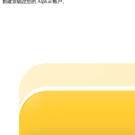
創建並驗證您的 Alph.ai 帳戶。
機槍池
一鍵質押鎖定高收益
Launchpool
活期質押獲得熱門資產