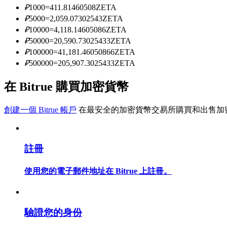
₽
1000
=
411.81460508
ZETA
₽
5000
=
2,059.07302543
ZETA
₽
10000
=
4,118.14605086
ZETA
成為跟單交易員
₽
50000
=
20,590.73025433
ZETA
坐享盈利分成和跟單分傭
₽
100000
=
41,181.46050866
ZETA
₽
500000
=
205,907.3025433
ZETA
在 Bitrue 購買加密貨幣
創建一個 Bitrue 帳戶
在最安全的加密貨幣交易所購買和出售加
註冊
合約資訊
使用您的電子郵件地址在 Bitrue 上註冊。
包含交易情況等的大數據分析
驗證您的身份