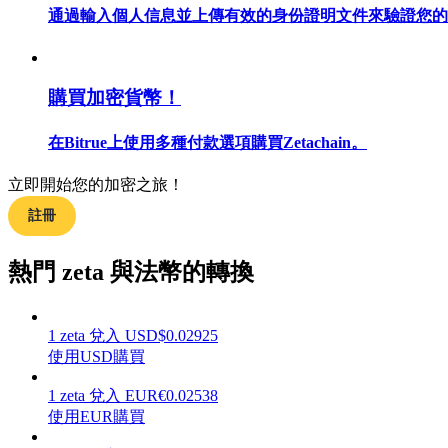
通過輸入個人信息並上傳有效的身份證明文件來驗證您的
購買加密貨幣！
合約指南
合約功能使用指南
在Bitrue上使用多種付款選項購買Zetachain。
立即開始您的加密之旅！
註冊
熱門 zeta 與法幣的轉換
1
zeta
兌入
USD
$
0.02925
交易策略
使用USD購買
學習如何保持盈利
1
zeta
兌入
EUR
€
0.02538
使用EUR購買