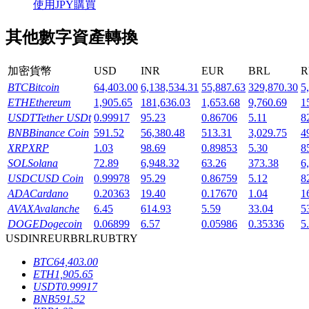
使用JPY購買
其他數字資產轉換
加密貨幣
USD
INR
EUR
BRL
R
機槍池
BTC
Bitcoin
64,403.00
6,138,534.31
55,887.63
329,870.30
5
ETH
Ethereum
1,905.65
181,636.03
1,653.68
9,760.69
1
一鍵質押鎖定高收益
USDT
Tether USDt
0.99917
95.23
0.86706
5.11
8
BNB
Binance Coin
591.52
56,380.48
513.31
3,029.75
4
XRP
XRP
1.03
98.69
0.89853
5.30
8
SOL
Solana
72.89
6,948.32
63.26
373.38
6
USDC
USD Coin
0.99978
95.29
0.86759
5.12
8
ADA
Cardano
0.20363
19.40
0.17670
1.04
1
AVAX
Avalanche
6.45
614.93
5.59
33.04
5
DOGE
Dogecoin
0.06899
6.57
0.05986
0.35336
5
USD
INR
EUR
BRL
RUB
TRY
Launchpool
BTC
64,403.00
活期質押獲得熱門資產
ETH
1,905.65
USDT
0.99917
BNB
591.52