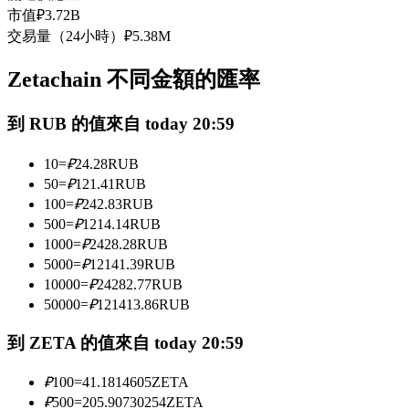
市值
₽
3.72B
USDC永續
交易量（24小時）
₽
5.38M
多種以USDC結算的永續合約
Zetachain 不同金額的匯率
到 RUB 的值來自 today 20:59
10
=
₽
24.28
RUB
50
=
₽
121.41
RUB
100
=
₽
242.83
RUB
500
=
₽
1214.14
RUB
跟單
1000
=
₽
2428.28
RUB
5000
=
₽
12141.39
RUB
與頂尖交易專家同行
10000
=
₽
24282.77
RUB
50000
=
₽
121413.86
RUB
到 ZETA 的值來自 today 20:59
₽
100
=
41.1814605
ZETA
₽
500
=
205.90730254
ZETA