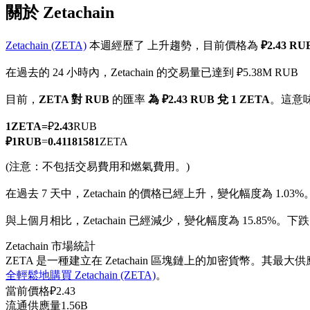
關於 Zetachain
Zetachain (ZETA)
本週經歷了 上升趨勢，目前價格為
₽2.43 R
在過去的 24 小時內，Zetachain 的交易量已達到 ₽5.38M RUB
幣本位永續
目前，
ZETA 對 RUB
的匯率
為 ₽2.43 RUB 兌 1 ZETA
。這意
以數字貨幣為保證金的永續合約
1
ZETA
=
₽
2.43
RUB
₽
1
RUB
=
0.41181581
ZETA
TradFi
(注意：不包括交易費用和燃氣費用。)
美股、外匯、貴金屬及大宗商品衍生性商品
在過去 7 天中，Zetachain 的價格已經上升，變化幅度為 1.03%
與上個月相比，Zetachain 已經減少，變化幅度為 15.85%。下跌自
Zetachain 市場統計
ZETA 是一種建立在 Zetachain 區塊鏈上的加密貨幣。其最大供
全輕鬆地購買 Zetachain (ZETA)
。
當前價格
₽
2.43
流通供應量
1.56B