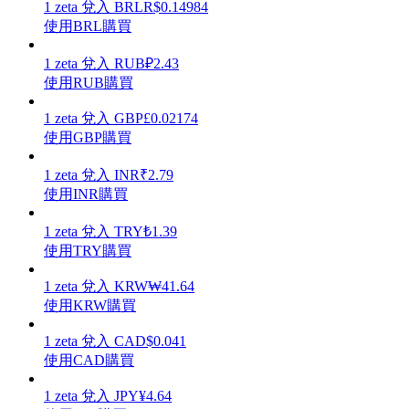
1
zeta
兌入
BRL
R$
0.14984
使用BRL購買
1
zeta
兌入
RUB
₽
2.43
使用RUB購買
理財
1
zeta
兌入
GBP
£
0.02174
使用GBP購買
1
zeta
兌入
INR
₹
2.79
使用INR購買
1
zeta
兌入
TRY
₺
1.39
使用TRY購買
1
zeta
兌入
KRW
₩
41.64
增值寶
使用KRW購買
使您的資產穩定增值
1
zeta
兌入
CAD
$
0.041
使用CAD購買
1
zeta
兌入
JPY
¥
4.64