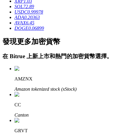
XRP
1.03
SOL
72.89
USDC
0.99978
ADA
0.20363
AVAX
6.45
DOGE
0.06899
發現更多加密貨幣
鎖倉BTR
在
Bitrue
上新上市和熱門的加密貨幣選擇。
輕鬆獲得多重福利
AMZNX
Amazon tokenized stock (xStock)
CC
Canton
借貸寶
借貸數字貨幣，及時且安全的服務
GRVT