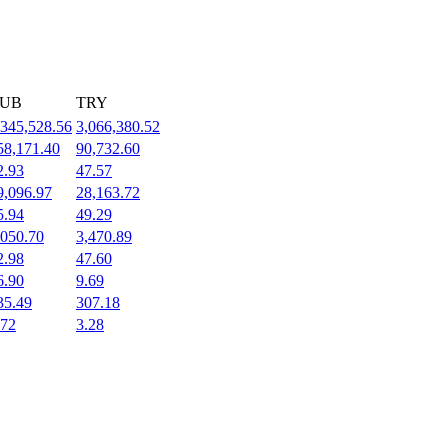
UB
TRY
,345,528.56
3,066,380.52
58,171.40
90,732.60
2.93
47.57
9,096.97
28,163.72
5.94
49.29
,050.70
3,470.89
2.98
47.60
6.90
9.69
35.49
307.18
.72
3.28