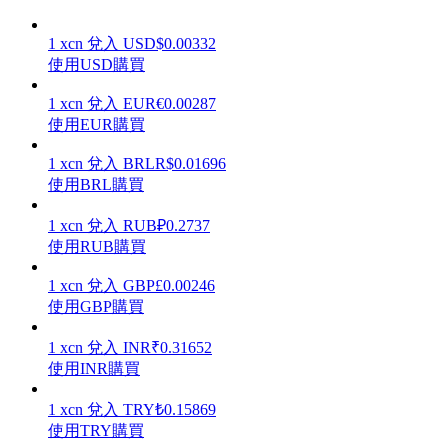
1
xcn
兌入
USD
$
0.00332
使用USD購買
1
xcn
兌入
EUR
€
0.00287
理財
使用EUR購買
1
xcn
兌入
BRL
R$
0.01696
使用BRL購買
1
xcn
兌入
RUB
₽
0.2737
使用RUB購買
1
xcn
兌入
GBP
£
0.00246
使用GBP購買
增值寶
1
xcn
兌入
INR
₹
0.31652
使您的資產穩定增值
使用INR購買
1
xcn
兌入
TRY
₺
0.15869
使用TRY購買