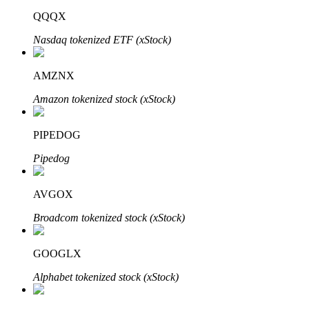
QQQX
Nasdaq tokenized ETF (xStock)
AMZNX
Amazon tokenized stock (xStock)
定投理财
PIPEDOG
享受活期理財及長期收益
Pipedog
AVGOX
Broadcom tokenized stock (xStock)
GOOGLX
Alphabet tokenized stock (xStock)
學習理財