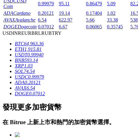
USDC
USD
0.99979
95.11
0.86479
5.09
82.
Coin
ADA
Cardano
0.20121
19.14
0.17404
1.02
16.
AVAX
Avalanche
6.54
622.97
5.66
33.38
538
DOGE
Dogecoin
0.07012
6.67
0.06065
0.35745
5.7
USD
INR
EUR
BRL
RUB
TRY
BTC
64,963.36
鎖倉BTR
ETH
1,915.81
USDT
0.99940
輕鬆獲得多重福利
BNB
593.14
XRP
1.03
SOL
74.54
USDC
0.99979
ADA
0.20121
AVAX
6.54
DOGE
0.07012
發現更多加密貨幣
借貸寶
在
Bitrue
上新上市和熱門的加密貨幣選擇。
借貸數字貨幣，及時且安全的服務