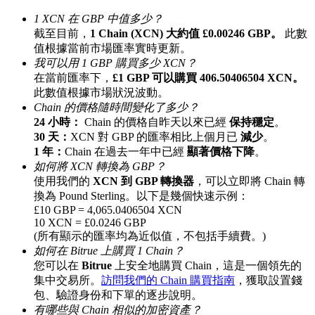
最高達65%佣金！
1 XCN 在 GBP 中值多少？
截至目前，
1 Chain (XCN) 大約值 £0.00246 GBP。
此數
值根據當前市場匯率實時更新。
我可以用 1 GBP 購買多少 XCN？
在當前匯率下，
£1 GBP 可以購買 406.50406504 XCN。
此數值根據市場狀況波動。
Chain 的價格隨時間變化了多少？
24 小時：
Chain 的價格自昨天以來已經
保持穩定
。
30 天：
XCN 對 GBP 的匯率相比上個月已
減少
。
1 年：
Chain 在過去一年中已經
顯著價格下降
。
邀请好友
如何將 XCN 轉換為 GBP？
使用我們的
XCN 到 GBP 轉換器
，可以立即將 Chain 轉
邀請朋友獲得現金獎勵
換為 Pound Sterling。以下是幾個快速示例：
£10 GBP = 4,065.0406504 XCN
10 XCN = £0.0246 GBP
(所有顯示的匯率均為近似值，不包括手續費。)
如何在 Bitrue 上購買 1 Chain？
您可以在
Bitrue
上安全地購買 Chain，這是一個領先的
集中交易所。
訪問我們的 Chain 購買指南
，獲取設置錢
包、驗證身份和下單的逐步說明。
有哪些與 Chain 相似的加密資產？
BTC 專享獎勵