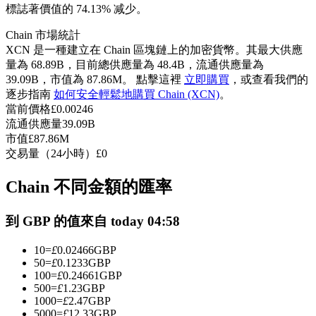
標誌著價值的 74.13% 减少。
USDC永續
Chain 市場統計
多種以USDC結算的永續合約
XCN 是一種建立在 Chain 區塊鏈上的加密貨幣。其最大供應
量為 68.89B，目前總供應量為 48.4B，流通供應量為
39.09B，市值為 87.86M。 點擊這裡
立即購買
，或查看我們的
逐步指南
如何安全輕鬆地購買 Chain (XCN)
。
當前價格
£
0.00246
流通供應量
39.09B
市值
£
87.86M
交易量（24小時）
£
0
Chain 不同金額的匯率
跟單
與頂尖交易專家同行
到 GBP 的值來自 today 04:58
10
=
£
0.02466
GBP
50
=
£
0.1233
GBP
100
=
£
0.24661
GBP
500
=
£
1.23
GBP
1000
=
£
2.47
GBP
5000
=
£
12.33
GBP