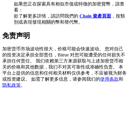
如果您正在探索具有相似市值或特徵的加密貨幣，請查
看：
欲了解更多詳情，請訪問我們的
Chain 資產頁面
，按類
別或表現發現相關的幣和替代幣。
BTC 專享獎勵
免责声明
充值並交易BTC瓜分 25,000 USDT 獎池！
加密货币市场波动性很大，价格可能会快速波动。 您对自己
的投资决定承担全部责任，Bitrue 对您可能遭受的任何损失不
充值CASHCAT & 赢取
承担任何责任。 我们依赖第三方来源获取与上述加密货币相
关的价格和其他数据，我们不对其可靠性或准确性负责。 本
瓜分 500000 CASHCAT 獎池
平台上提供的信息和任何相关材料仅供参考，不应被视为财务
或投资建议。 如需了解更多信息，请参阅我们的
使用条款
和
隐私政策
。
BitMart 用戶遷移專享
註冊&交易贏 500,000 USDT