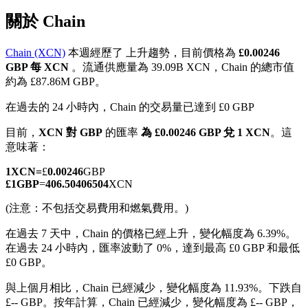
關於 Chain
Chain (XCN)
本週經歷了 上升趨勢，目前價格為
£0.00246
GBP 每 XCN
。流通供應量為 39.09B XCN，Chain 的總市值
幣本位永續
約為 £87.86M GBP。
以數字貨幣為保證金的永續合約
在過去的 24 小時內，Chain 的交易量已達到 £0 GBP
目前，
XCN 對 GBP
的匯率
為 £0.00246 GBP 兌 1 XCN
。這
意味著：
TradFi
1
XCN
=
£
0.00246
GBP
美股、外匯、貴金屬及大宗商品衍生性商品
£
1
GBP
=
406.50406504
XCN
(注意：不包括交易費用和燃氣費用。)
在過去 7 天中，Chain 的價格已經上升，變化幅度為 6.39%。
在過去 24 小時內，匯率波動了 0%，達到最高 £0 GBP 和最低
£0 GBP。
與上個月相比，Chain 已經減少，變化幅度為 11.93%。下跌自
£-- GBP。
按年計算，Chain 已經減少，變化幅度為 £-- GBP，