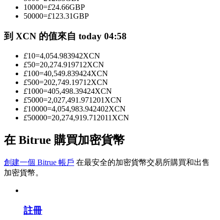
10000
=
£
24.66
GBP
50000
=
£
123.31
GBP
成為跟單交易員
到 XCN 的值來自 today 04:58
坐享盈利分成和跟單分傭
£
10
=
4,054.983942
XCN
£
50
=
20,274.919712
XCN
£
100
=
40,549.839424
XCN
£
500
=
202,749.19712
XCN
£
1000
=
405,498.39424
XCN
£
5000
=
2,027,491.971201
XCN
£
10000
=
4,054,983.942402
XCN
£
50000
=
20,274,919.712011
XCN
在 Bitrue 購買加密貨幣
合約資訊
創建一個 Bitrue 帳戶
在最安全的加密貨幣交易所購買和出售
包含交易情況等的大數據分析
加密貨幣。
註冊