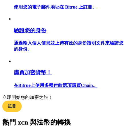
使用您的電子郵件地址在 Bitrue 上註冊。
合約指南
驗證您的身份
合約功能使用指南
通過輸入個人信息並上傳有效的身份證明文件來驗證您
的身份。
購買加密貨幣！
在Bitrue上使用多種付款選項購買Chain。
立即開始您的加密之旅！
交易策略
註冊
學習如何保持盈利
熱門 xcn 與法幣的轉換