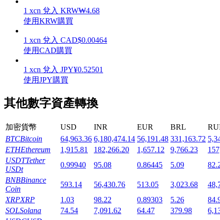
1
xcn
兌入
KRW
₩
4.68
使用KRW購買
1
xcn
兌入
CAD
$
0.00464
使用CAD購買
機槍池
1
xcn
兌入
JPY
¥
0.52501
一鍵質押鎖定高收益
使用JPY購買
其他數字資產轉換
加密貨幣
USD
INR
EUR
BRL
RU
BTC
Bitcoin
64,963.36
6,180,474.14
56,191.48
331,163.72
5,3
ETH
Ethereum
1,915.81
182,266.20
1,657.12
9,766.23
157
USDT
Tether
0.99940
95.08
0.86445
5.09
82.
USDt
Launchpool
BNB
Binance
593.14
56,430.76
513.05
3,023.68
48,
Coin
活期質押獲得熱門資產
XRP
XRP
1.03
98.22
0.89303
5.26
84.
SOL
Solana
74.54
7,091.62
64.47
379.98
6,1