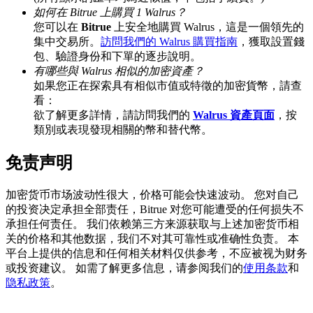
如何在 Bitrue 上購買 1 Walrus？
您可以在
Bitrue
上安全地購買 Walrus，這是一個領先的
集中交易所。
訪問我們的 Walrus 購買指南
，獲取設置錢
包、驗證身份和下單的逐步說明。
BTC 專享獎勵
有哪些與 Walrus 相似的加密資產？
充值並交易BTC瓜分 25,000 USDT 獎池！
如果您正在探索具有相似市值或特徵的加密貨幣，請查
看：
欲了解更多詳情，請訪問我們的
Walrus 資產頁面
，按
類別或表現發現相關的幣和替代幣。
充值CASHCAT & 赢取
免责声明
瓜分 500000 CASHCAT 獎池
加密货币市场波动性很大，价格可能会快速波动。 您对自己
的投资决定承担全部责任，Bitrue 对您可能遭受的任何损失不
承担任何责任。 我们依赖第三方来源获取与上述加密货币相
BitMart 用戶遷移專享
关的价格和其他数据，我们不对其可靠性或准确性负责。 本
平台上提供的信息和任何相关材料仅供参考，不应被视为财务
註冊&交易贏 500,000 USDT
或投资建议。 如需了解更多信息，请参阅我们的
使用条款
和
隐私政策
。