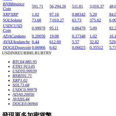
BNB
Binance
591.71
56,294.26
511.81
3,016.37
48,
Coin
XRP
XRP
1.02
97.16
0.88342
5.20
84.
SOL
Solana
73.68
7,010.27
63.73
375.62
6,0
USDC
USD
0.99979
95.11
0.86479
5.09
82.
Coin
ADA
Cardano
0.20056
19.08
0.17348
1.02
16.
鎖倉BTR
AVAX
Avalanche
6.44
612.69
5.57
32.82
529
DOGE
Dogecoin
0.06966
6.62
0.06025
0.35512
5.7
輕鬆獲得多重福利
USD
INR
EUR
BRL
RUB
TRY
BTC
64,885.95
ETH
1,913.05
USDT
0.99939
BNB
591.71
XRP
1.02
SOL
73.68
USDC
0.99979
ADA
0.20056
AVAX
6.44
借貸寶
DOGE
0.06966
借貸數字貨幣，及時且安全的服務
發現更多加密貨幣