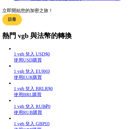
立即開始您的加密之旅！
註冊
理財
熱門 vgb 與法幣的轉換
1
vgb
兌入
USD
$
0
使用USD購買
1
vgb
兌入
EUR
€
0
使用EUR購買
1
vgb
兌入
BRL
R$
0
增值寶
使用BRL購買
使您的資產穩定增值
1
vgb
兌入
RUB
₽
0
使用RUB購買
1
vgb
兌入
GBP
£
0