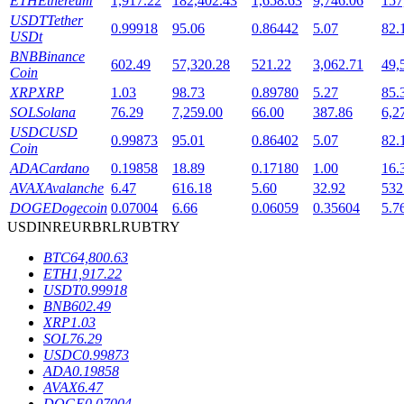
ETH
Ethereum
1,917.22
182,402.43
1,658.63
9,746.06
157
USDT
Tether
0.99918
95.06
0.86442
5.07
82.
USDt
BNB
Binance
602.49
57,320.28
521.22
3,062.71
49,
Coin
XRP
XRP
1.03
98.73
0.89780
5.27
85.
SOL
Solana
76.29
7,259.00
66.00
387.86
6,2
USDC
USD
鎖倉BTR
0.99873
95.01
0.86402
5.07
82.
Coin
ADA
Cardano
0.19858
18.89
0.17180
1.00
16.
輕鬆獲得多重福利
AVAX
Avalanche
6.47
616.18
5.60
32.92
532
DOGE
Dogecoin
0.07004
6.66
0.06059
0.35604
5.7
USD
INR
EUR
BRL
RUB
TRY
BTC
64,800.63
ETH
1,917.22
USDT
0.99918
BNB
602.49
XRP
1.03
SOL
76.29
USDC
0.99873
借貸寶
ADA
0.19858
AVAX
6.47
借貸數字貨幣，及時且安全的服務
DOGE
0.07004