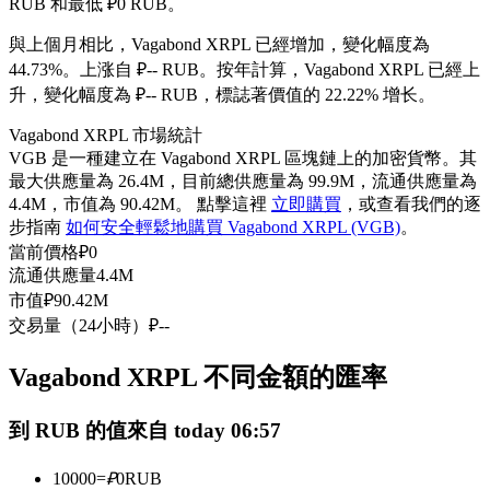
RUB 和最低 ₽0 RUB。
USDC永續
與上個月相比，Vagabond XRPL 已經增加，變化幅度為
多種以USDC結算的永續合約
44.73%。上涨自 ₽-- RUB。
按年計算，Vagabond XRPL 已經上
升，變化幅度為 ₽-- RUB，標誌著價值的 22.22% 增长。
Vagabond XRPL 市場統計
VGB 是一種建立在 Vagabond XRPL 區塊鏈上的加密貨幣。其
最大供應量為 26.4M，目前總供應量為 99.9M，流通供應量為
4.4M，市值為 90.42M。 點擊這裡
立即購買
，或查看我們的逐
步指南
如何安全輕鬆地購買 Vagabond XRPL (VGB)
。
當前價格
₽
0
流通供應量
4.4M
跟單
市值
₽
90.42M
交易量（24小時）
₽
--
與頂尖交易專家同行
Vagabond XRPL 不同金額的匯率
到 RUB 的值來自 today 06:57
10000
=
₽
0
RUB