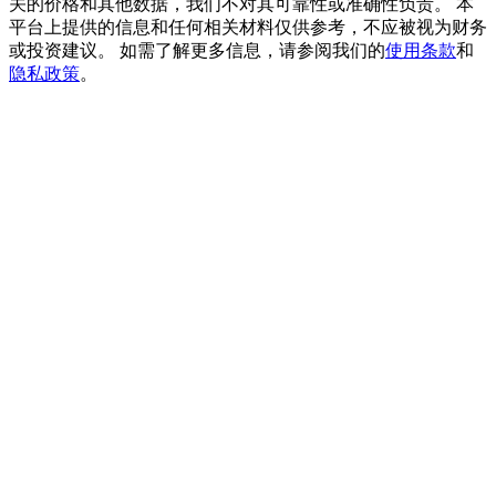
关的价格和其他数据，我们不对其可靠性或准确性负责。 本
貴金屬財富季 · 交易巔峰賽
平台上提供的信息和任何相关材料仅供参考，不应被视为财务
或投资建议。 如需了解更多信息，请参阅我们的
使用条款
和
抽獎衝榜 · 贏33,333 USDT
隐私政策
。
USDT 新手理財 10% APR
USDT活期理財、無鎖定期
新用戶專享 BTC 6.5% APR
BTC 活期理財、無鎖定期