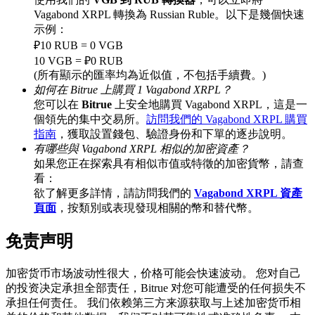
Vagabond XRPL 轉換為 Russian Ruble。以下是幾個快速
示例：
₽10 RUB = 0 VGB
BTC 專享獎勵
10 VGB = ₽0 RUB
(所有顯示的匯率均為近似值，不包括手續費。)
充值並交易BTC瓜分 25,000 USDT 獎池！
如何在 Bitrue 上購買 1 Vagabond XRPL？
您可以在
Bitrue
上安全地購買 Vagabond XRPL，這是一
個領先的集中交易所。
訪問我們的 Vagabond XRPL 購買
指南
，獲取設置錢包、驗證身份和下單的逐步說明。
充值CASHCAT & 赢取
有哪些與 Vagabond XRPL 相似的加密資產？
如果您正在探索具有相似市值或特徵的加密貨幣，請查
瓜分 500000 CASHCAT 獎池
看：
欲了解更多詳情，請訪問我們的
Vagabond XRPL 資產
頁面
，按類別或表現發現相關的幣和替代幣。
BitMart 用戶遷移專享
免责声明
註冊&交易贏 500,000 USDT
加密货币市场波动性很大，价格可能会快速波动。 您对自己
的投资决定承担全部责任，Bitrue 对您可能遭受的任何损失不
承担任何责任。 我们依赖第三方来源获取与上述加密货币相