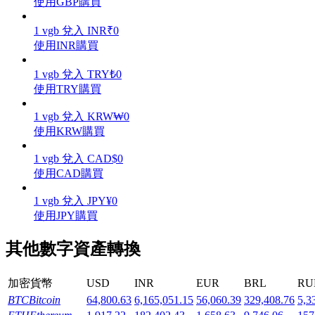
使用GBP購買
1
vgb
兌入
INR
₹
0
使用INR購買
1
vgb
兌入
TRY
₺
0
機槍池
使用TRY購買
一鍵質押鎖定高收益
1
vgb
兌入
KRW
₩
0
使用KRW購買
1
vgb
兌入
CAD
$
0
使用CAD購買
1
vgb
兌入
JPY
¥
0
使用JPY購買
其他數字資產轉換
Launchpool
活期質押獲得熱門資產
加密貨幣
USD
INR
EUR
BRL
RU
BTC
Bitcoin
64,800.63
6,165,051.15
56,060.39
329,408.76
5,3