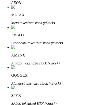
AEON
了解如何賺取穩定收入
Bitrue
AI
METAX
Meta tokenized stock (xStock)
AVGOX
Broadcom tokenized stock (xStock)
合夥人計劃
AMZNX
Amazon tokenized stock (xStock)
GOOGLX
Alphabet tokenized stock (xStock)
SPYX
Bitrue渠道合伙人
SP500 tokenized ETF (xStock)