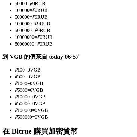
50000
=
₽
0
RUB
100000
=
₽
0
RUB
500000
=
₽
0
RUB
成為跟單交易員
1000000
=
₽
0
RUB
5000000
=
₽
0
RUB
坐享盈利分成和跟單分傭
10000000
=
₽
0
RUB
50000000
=
₽
0
RUB
到 VGB 的值來自 today 06:57
₽
100
=
0
VGB
₽
500
=
0
VGB
₽
1000
=
0
VGB
₽
5000
=
0
VGB
合約資訊
₽
10000
=
0
VGB
₽
50000
=
0
VGB
包含交易情況等的大數據分析
₽
100000
=
0
VGB
₽
500000
=
0
VGB
在 Bitrue 購買加密貨幣