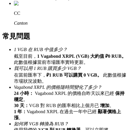
最高達65%佣金！
CC
Canton
常見問題
1 VGB 在 RUB 中值多少？
截至目前，
1 Vagabond XRPL (VGB) 大約值 ₽0 RUB。
此數值根據當前市場匯率實時更新。
邀请好友
我可以用 1 RUB 購買多少 VGB？
在當前匯率下，
₽1 RUB 可以購買 0 VGB。
此數值根據
邀請朋友獲得現金獎勵
市場狀況波動。
Vagabond XRPL 的價格隨時間變化了多少？
24 小時：
Vagabond XRPL 的價格自昨天以來已經
保持
穩定
。
30 天：
VGB 對 RUB 的匯率相比上個月已
增加
。
1 年：
Vagabond XRPL 在過去一年中已經
顯著價格上
漲
。
如何將 VGB 轉換為 RUB？
BTC 專享獎勵
使用我們的
VGB 到 RUB 轉換器
，可以立即將