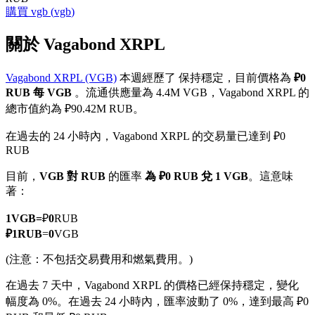
購買
vgb
(
vgb
)
關於 Vagabond XRPL
Vagabond XRPL (VGB)
本週經歷了 保持穩定，目前價格為
₽0
幣本位永續
RUB 每 VGB
。流通供應量為 4.4M VGB，Vagabond XRPL 的
以數字貨幣為保證金的永續合約
總市值約為 ₽90.42M RUB。
在過去的 24 小時內，Vagabond XRPL 的交易量已達到 ₽0
RUB
TradFi
目前，
VGB 對 RUB
的匯率
為 ₽0 RUB 兌 1 VGB
。這意味
美股、外匯、貴金屬及大宗商品衍生性商品
著：
1
VGB
=
₽
0
RUB
₽
1
RUB
=
0
VGB
(注意：不包括交易費用和燃氣費用。)
在過去 7 天中，Vagabond XRPL 的價格已經保持穩定，變化
幅度為 0%。
在過去 24 小時內，匯率波動了 0%，達到最高 ₽0