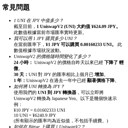
常見問題
最高達65%佣金！
1 UNI 在 JPY 中值多少？
截至目前，
1 UniswapV2 (UNI) 大約值 ¥624.09 JPY。
此數值根據當前市場匯率實時更新。
我可以用 1 JPY 購買多少 UNI？
在當前匯率下，
¥1 JPY 可以購買 0.00160233 UNI。
此
數值根據市場狀況波動。
UniswapV2 的價格隨時間變化了多少？
24 小時：
UniswapV2 的價格自昨天以來已經
下降了 輕
邀请好友
微
。
30 天：
UNI 對 JPY 的匯率相比上個月已
增加
。
邀請朋友獲得現金獎勵
1 年：
UniswapV2 在過去一年中已經
顯著價格下降
。
如何將 UNI 轉換為 JPY？
使用我們的
UNI 到 JPY 轉換器
，可以立即將
UniswapV2 轉換為 Japanese Yen。以下是幾個快速示
例：
¥10 JPY = 0.01602333 UNI
10 UNI = ¥6240.9 JPY
(所有顯示的匯率均為近似值，不包括手續費。)
BTC 專享獎勵
如何在 Bitrue 上購買 1 UniswapV2？