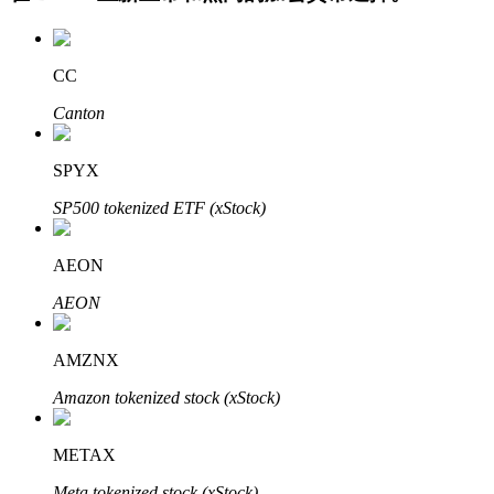
CC
Canton
SPYX
SP500 tokenized ETF (xStock)
定投理财
享受活期理財及長期收益
AEON
AEON
AMZNX
Amazon tokenized stock (xStock)
METAX
學習理財
Meta tokenized stock (xStock)