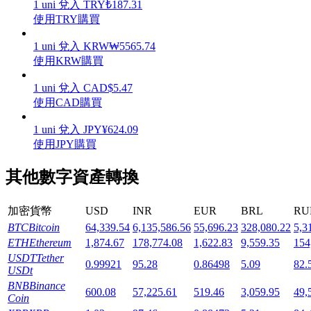
1
uni
兌入
TRY
₺
187.31
使用TRY購買
1
uni
兌入
KRW
₩
5565.74
使用KRW購買
機槍池
1
uni
兌入
CAD
$
5.47
使用CAD購買
一鍵質押鎖定高收益
1
uni
兌入
JPY
¥
624.09
使用JPY購買
其他數字資產轉換
加密貨幣
USD
INR
EUR
BRL
RU
BTC
Bitcoin
64,339.54
6,135,586.56
55,696.23
328,080.22
5,3
ETH
Ethereum
1,874.67
178,774.08
1,622.83
9,559.35
154
Launchpool
USDT
Tether
0.99921
95.28
0.86498
5.09
82.
USDt
活期質押獲得熱門資產
BNB
Binance
600.08
57,225.61
519.46
3,059.95
49,
Coin