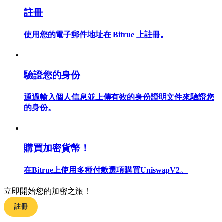
註冊
使用您的電子郵件地址在 Bitrue 上註冊。
合約指南
合約功能使用指南
驗證您的身份
通過輸入個人信息並上傳有效的身份證明文件來驗證您
的身份。
購買加密貨幣！
在Bitrue上使用多種付款選項購買UniswapV2。
交易策略
學習如何保持盈利
立即開始您的加密之旅！
註冊