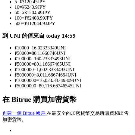
5
=
¥
3120.45
JPY
10
=
¥
6240.9
JPY
50
=
¥
31204.49
JPY
100
=
¥
62408.99
JPY
成為跟單交易員
500
=
¥
312044.93
JPY
坐享盈利分成和跟單分傭
到 UNI 的值來自 today 14:59
¥
10000
=
16.02333349
UNI
¥
50000
=
80.11666746
UNI
¥
100000
=
160.23333493
UNI
¥
500000
=
801.16667465
UNI
¥
1000000
=
1,602.3333493
UNI
¥
5000000
=
8,011.66674654
UNI
¥
10000000
=
16,023.33349309
UNI
¥
50000000
=
80,116.66746545
UNI
合約資訊
在 Bitrue 購買加密貨幣
包含交易情況等的大數據分析
創建一個 Bitrue 帳戶
在最安全的加密貨幣交易所購買和出售
加密貨幣。