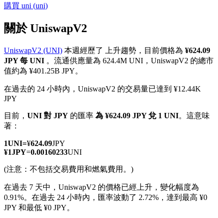
購買
uni
(
uni
)
關於 UniswapV2
UniswapV2 (UNI)
本週經歷了 上升趨勢，目前價格為
¥624.09
幣本位永續
JPY 每 UNI
。流通供應量為 624.4M UNI，UniswapV2 的總市
值約為 ¥401.25B JPY。
以數字貨幣為保證金的永續合約
在過去的 24 小時內，UniswapV2 的交易量已達到 ¥12.44K
JPY
TradFi
目前，
UNI 對 JPY
的匯率
為 ¥624.09 JPY 兌 1 UNI
。這意味
著：
美股、外匯、貴金屬及大宗商品衍生性商品
1
UNI
=
¥
624.09
JPY
¥
1
JPY
=
0.00160233
UNI
(注意：不包括交易費用和燃氣費用。)
在過去 7 天中，UniswapV2 的價格已經上升，變化幅度為
0.91%。
在過去 24 小時內，匯率波動了 2.72%，達到最高 ¥0
JPY 和最低 ¥0 JPY。