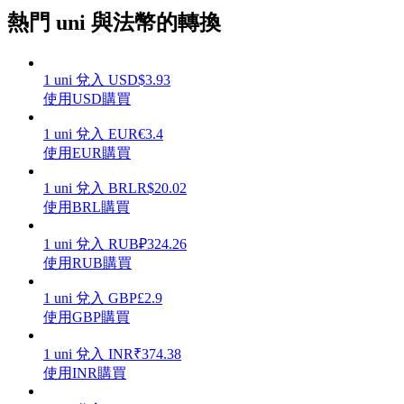
熱門 uni 與法幣的轉換
1
uni
兌入
USD
$
3.93
理財
使用USD購買
1
uni
兌入
EUR
€
3.4
使用EUR購買
1
uni
兌入
BRL
R$
20.02
使用BRL購買
1
uni
兌入
RUB
₽
324.26
使用RUB購買
增值寶
1
uni
兌入
GBP
£
2.9
使用GBP購買
使您的資產穩定增值
1
uni
兌入
INR
₹
374.38
使用INR購買