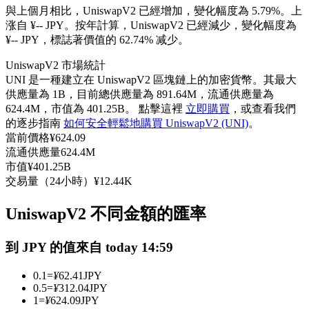
與上個月相比，UniswapV2 已經增加，變化幅度為 5.79%。上
USDC永續
涨自 ¥-- JPY。
按年計算，UniswapV2 已經減少，變化幅度為
¥-- JPY，標誌著價值的 62.74% 减少。
多種以USDC結算的永續合約
UniswapV2 市場統計
UNI 是一種建立在 UniswapV2 區塊鏈上的加密貨幣。其最大
供應量為 1B，目前總供應量為 891.64M，流通供應量為
624.4M，市值為 401.25B。 點擊這裡
立即購買
，或查看我們
的逐步指南
如何安全輕鬆地購買 UniswapV2 (UNI)
。
當前價格
¥
624.09
流通供應量
624.4M
市值
¥
401.25B
交易量（24小時）
¥
12.44K
跟單
與頂尖交易專家同行
UniswapV2 不同金額的匯率
到 JPY 的值來自 today 14:59
0.1
=
¥
62.41
JPY
0.5
=
¥
312.04
JPY
1
=
¥
624.09
JPY