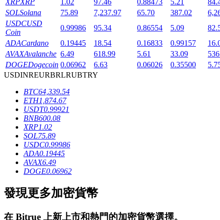
XRP
XRP
1.02
97.46
0.88473
5.21
84.
SOL
Solana
75.89
7,237.97
65.70
387.02
6,2
USDC
USD
0.99986
95.34
0.86554
5.09
82.
Coin
ADA
Cardano
0.19445
18.54
0.16833
0.99157
16.
AVAX
Avalanche
6.49
618.99
5.61
33.09
536
DOGE
Dogecoin
0.06962
6.63
0.06026
0.35500
5.7
鎖倉BTR
USD
INR
EUR
BRL
RUB
TRY
BTC
64,339.54
輕鬆獲得多重福利
ETH
1,874.67
USDT
0.99921
BNB
600.08
XRP
1.02
SOL
75.89
USDC
0.99986
ADA
0.19445
AVAX
6.49
DOGE
0.06962
發現更多加密貨幣
借貸寶
借貸數字貨幣，及時且安全的服務
在
Bitrue
上新上市和熱門的加密貨幣選擇。