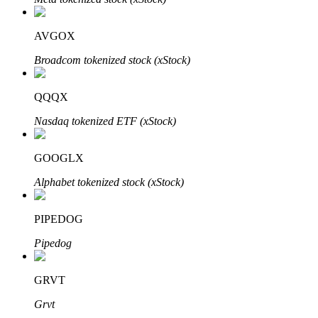
了解如何賺取穩定收入
AVGOX
Bitrue
AI
Broadcom tokenized stock (xStock)
QQQX
Nasdaq tokenized ETF (xStock)
GOOGLX
合夥人計劃
Alphabet tokenized stock (xStock)
PIPEDOG
Pipedog
GRVT
Grvt
Bitrue渠道合伙人