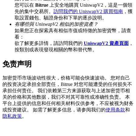
您可以在
Bitrue
上安全地購買 UniswapV2，這是一個領
先的集中交易所。
訪問我們的 UniswapV2 購買指南
，獲
取設置錢包、驗證身份和下單的逐步說明。
有哪些與 UniswapV2 相似的加密資產？
BTC 專享獎勵
如果您正在探索具有相似市值或特徵的加密貨幣，請查
充值並交易BTC瓜分 25,000 USDT 獎池！
看：
欲了解更多詳情，請訪問我們的
UniswapV2 資產頁面
，
按類別或表現發現相關的幣和替代幣。
免责声明
充值CASHCAT & 赢取
瓜分 500000 CASHCAT 獎池
加密货币市场波动性很大，价格可能会快速波动。 您对自己
的投资决定承担全部责任，Bitrue 对您可能遭受的任何损失不
承担任何责任。 我们依赖第三方来源获取与上述加密货币相
关的价格和其他数据，我们不对其可靠性或准确性负责。 本
BitMart 用戶遷移專享
平台上提供的信息和任何相关材料仅供参考，不应被视为财务
或投资建议。 如需了解更多信息，请参阅我们的
使用条款
和
註冊&交易贏 500,000 USDT
隐私政策
。