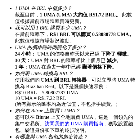
最高達65%佣金！
1 UMA 在 BRL 中值多少？
截至目前，
1 UMA (UMA) 大約值 R$1.72 BRL。
此數
值根據當前市場匯率實時更新。
我可以用 1 BRL 購買多少 UMA？
在當前匯率下，
R$1 BRL 可以購買 0.58080778 UMA。
此數值根據市場狀況波動。
UMA 的價格隨時間變化了多少？
24 小時：
UMA 的價格自昨天以來已經
下降了 輕微
。
30 天：
UMA 對 BRL 的匯率相比上個月已
減少
。
1 年：
UMA 在過去一年中已經
顯著價格下降
。
邀请好友
如何將 UMA 轉換為 BRL？
使用我們的
UMA 到 BRL 轉換器
，可以立即將 UMA 轉
邀請朋友獲得現金獎勵
換為 Brazilian Real。以下是幾個快速示例：
R$10 BRL = 5.80807787 UMA
10 UMA = R$17.22 BRL
(所有顯示的匯率均為近似值，不包括手續費。)
如何在 Bitrue 上購買 1 UMA？
您可以在
Bitrue
上安全地購買 UMA，這是一個領先的
集中交易所。
訪問我們的 UMA 購買指南
，獲取設置錢
包、驗證身份和下單的逐步說明。
有哪些與 UMA 相似的加密資產？
BTC 專享獎勵