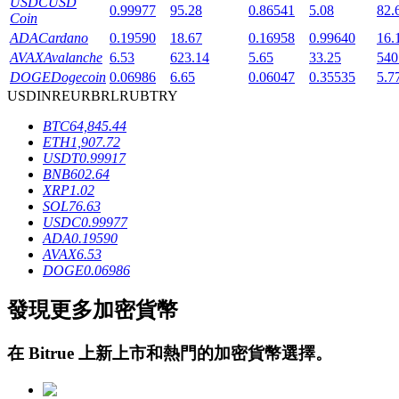
USDC
USD
0.99977
95.28
0.86541
5.08
82.
Coin
ADA
Cardano
0.19590
18.67
0.16958
0.99640
16.
AVAX
Avalanche
6.53
623.14
5.65
33.25
540
DOGE
Dogecoin
0.06986
6.65
0.06047
0.35535
5.7
USD
INR
EUR
BRL
RUB
TRY
BTC
64,845.44
鎖倉BTR
ETH
1,907.72
USDT
0.99917
輕鬆獲得多重福利
BNB
602.64
XRP
1.02
SOL
76.63
USDC
0.99977
ADA
0.19590
AVAX
6.53
DOGE
0.06986
發現更多加密貨幣
借貸寶
在
Bitrue
上新上市和熱門的加密貨幣選擇。
借貸數字貨幣，及時且安全的服務