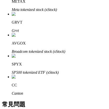
METAX
了解如何賺取穩定收入
Meta tokenized stock (xStock)
Bitrue
AI
GRVT
Grvt
AVGOX
Broadcom tokenized stock (xStock)
合夥人計劃
SPYX
SP500 tokenized ETF (xStock)
CC
Canton
常見問題
Bitrue渠道合伙人