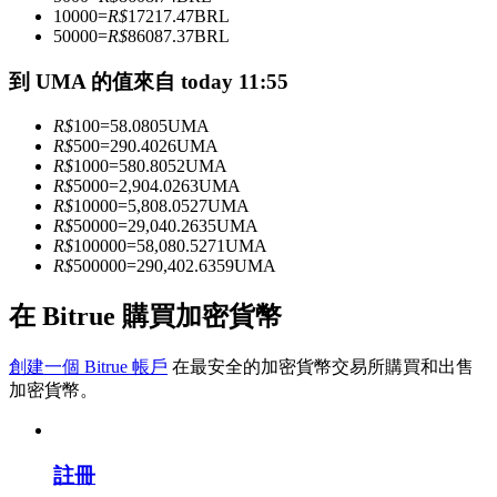
10000
=
R$
17217.47
BRL
50000
=
R$
86087.37
BRL
成為跟單交易員
到 UMA 的值來自 today 11:55
坐享盈利分成和跟單分傭
R$
100
=
58.0805
UMA
R$
500
=
290.4026
UMA
R$
1000
=
580.8052
UMA
R$
5000
=
2,904.0263
UMA
R$
10000
=
5,808.0527
UMA
R$
50000
=
29,040.2635
UMA
R$
100000
=
58,080.5271
UMA
R$
500000
=
290,402.6359
UMA
在 Bitrue 購買加密貨幣
合約資訊
創建一個 Bitrue 帳戶
在最安全的加密貨幣交易所購買和出售
包含交易情況等的大數據分析
加密貨幣。
註冊