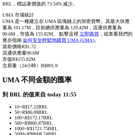
BRL，標誌著價值的 73.54% 减少。
USDC永續
UMA 市場統計
多種以USDC結算的永續合約
UMA 是一種建立在 UMA 區塊鏈上的加密貨幣。其最大供應
量為 101.17M，目前總供應量為 129.42M，流通供應量為
90.6M，市值為 155.82M。 點擊這裡
立即購買
，或查看我們的
逐步指南
如何安全輕鬆地購買 UMA (UMA)
。
當前價格
R$
1.72
流通供應量
90.6M
市值
R$
155.82M
交易量（24小時）
R$
891.9
UMA 不同金額的匯率
跟單
與頂尖交易專家同行
到 BRL 的值來自 today 11:55
10
=
R$
17.22
BRL
50
=
R$
86.09
BRL
100
=
R$
172.17
BRL
500
=
R$
860.87
BRL
1000
=
R$
1721.75
BRL
5000
=
R$
8608.74
BRL