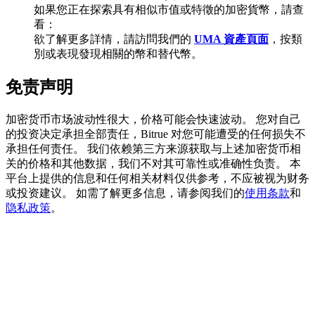
如果您正在探索具有相似市值或特徵的加密貨幣，請查
看：
欲了解更多詳情，請訪問我們的
UMA 資產頁面
，按類
別或表現發現相關的幣和替代幣。
BTC 專享獎勵
免责声明
充值並交易BTC瓜分 25,000 USDT 獎池！
加密货币市场波动性很大，价格可能会快速波动。 您对自己
的投资决定承担全部责任，Bitrue 对您可能遭受的任何损失不
充值CASHCAT & 赢取
承担任何责任。 我们依赖第三方来源获取与上述加密货币相
关的价格和其他数据，我们不对其可靠性或准确性负责。 本
瓜分 500000 CASHCAT 獎池
平台上提供的信息和任何相关材料仅供参考，不应被视为财务
或投资建议。 如需了解更多信息，请参阅我们的
使用条款
和
隐私政策
。
BitMart 用戶遷移專享
註冊&交易贏 500,000 USDT