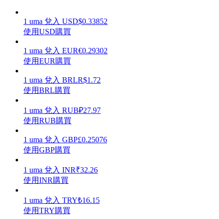
1
uma
兌入
USD
$
0.33852
使用USD購買
1
uma
兌入
EUR
€
0.29302
理財
使用EUR購買
1
uma
兌入
BRL
R$
1.72
使用BRL購買
1
uma
兌入
RUB
₽
27.97
使用RUB購買
1
uma
兌入
GBP
£
0.25076
使用GBP購買
增值寶
1
uma
兌入
INR
₹
32.26
使您的資產穩定增值
使用INR購買
1
uma
兌入
TRY
₺
16.15
使用TRY購買