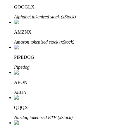
GOOGLX
Alphabet tokenized stock (xStock)
AMZNX
Amazon tokenized stock (xStock)
定投理财
PIPEDOG
享受活期理財及長期收益
Pipedog
AEON
AEON
QQQX
Nasdaq tokenized ETF (xStock)
學習理財