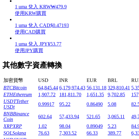
1
uma
兌入
KRW
₩
479.9
使用KRW購買
1
uma
兌入
CAD
$
0.47193
使用CAD購買
機槍池
1
uma
兌入
JPY
¥
53.77
一鍵質押鎖定高收益
使用JPY購買
其他數字資產轉換
加密貨幣
USD
INR
EUR
BRL
RU
BTC
Bitcoin
64,845.44
6,179,974.43
56,131.18
329,810.41
5,3
ETH
Ethereum
1,907.72
181,811.70
1,651.35
9,702.85
157
USDT
Tether
0.99917
95.22
0.86490
5.08
82.
USDt
Launchpool
BNB
Binance
602.64
57,433.94
521.65
3,065.11
49,
Coin
活期質押獲得熱門資產
XRP
XRP
1.02
98.04
0.89049
5.23
84.
SOL
Solana
76.63
7,303.52
66.33
389.77
6,3