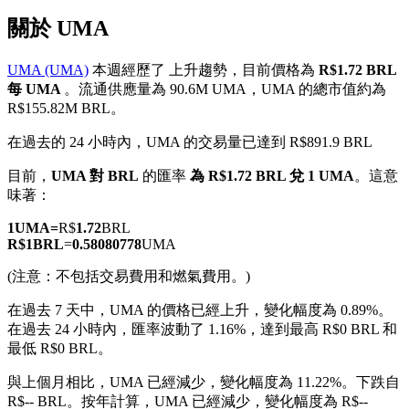
關於 UMA
UMA (UMA)
本週經歷了 上升趨勢，目前價格為
R$1.72 BRL
每 UMA
。流通供應量為 90.6M UMA，UMA 的總市值約為
幣本位永續
R$155.82M BRL。
以數字貨幣為保證金的永續合約
在過去的 24 小時內，UMA 的交易量已達到 R$891.9 BRL
目前，
UMA 對 BRL
的匯率
為 R$1.72 BRL 兌 1 UMA
。這意
味著：
TradFi
1
UMA
=
R$
1.72
BRL
美股、外匯、貴金屬及大宗商品衍生性商品
R$
1
BRL
=
0.58080778
UMA
(注意：不包括交易費用和燃氣費用。)
在過去 7 天中，UMA 的價格已經上升，變化幅度為 0.89%。
在過去 24 小時內，匯率波動了 1.16%，達到最高 R$0 BRL 和
最低 R$0 BRL。
與上個月相比，UMA 已經減少，變化幅度為 11.22%。下跌自
R$-- BRL。
按年計算，UMA 已經減少，變化幅度為 R$--